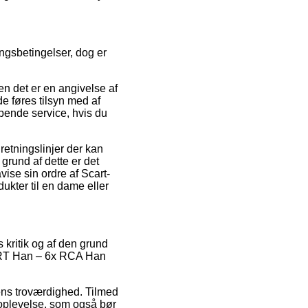
ngsbetingelser, dog er
n det er en angivelse af
e føres tilsyn med af
lpende service, hvis du
etningslinjer der kan
grund af dette er det
vise sin ordre af Scart-
kter til en dame eller
 kritik og af den grund
CART Han – 6x RCA Han
ens troværdighed. Tilmed
soplevelse, som også bør