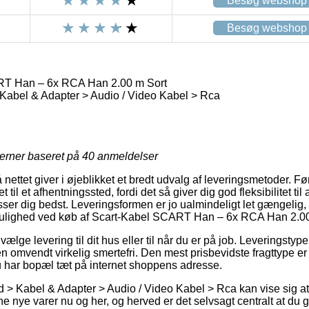
Besøg webshop
Besøg webshop
T Han – 6x RCA Han 2.00 m Sort
 Kabel & Adapter > Audio / Video Kabel > Rca
jerner baseret på
40
anmeldelser
å nettet giver i øjeblikket et bredt udvalg af leveringsmetoder. 
t til et afhentningssted, fordi det så giver dig god fleksibilitet ti
sser dig bedst. Leveringsformen er jo ualmindeligt let gængeli
mulighed ved køb af Scart-Kabel SCART Han – 6x RCA Han 2.00
vælge levering til dit hus eller til når du er på job. Leveringstyp
en omvendt virkelig smertefri. Den mest prisbevidste fragttype er
u har bopæl tæt på internet shoppens adresse.
id > Kabel & Adapter > Audio / Video Kabel > Rca kan vise sig a
e nye varer nu og her, og herved er det selvsagt centralt at du