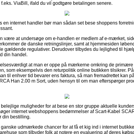
f.eks. ViaBill, ifald du vil godtgøre betalingen senere.
hos en internet handler bør man sådan set bese shoppens forretni
essant.
an være at undersøge om e-handlen er medlem af e-mærket, side
fterkommer de danske retningslinjer, samt at hjemmesiden løbend
de gældende regulativer. Derudover tilbydes du lejlighed til hjæ
ed din handel.
lelsesværdigt at man er oppe på mærkerne omkring de primære r
n, som eksempelvis den returpolitik online butikken tilsikrer. På 
man til enhver tid bevarer ens faktura, så man fremadrettet kan på
A Han 2.00 m Sort, uden hensyn til om man efterspørger produ
e belejlige muligheder for at bese en stor gruppe aktuelle kunders
tersøger internet webshoppens bedømmelser af Scart-Kabel S
 din bestilling.
ganske udmærkede chancer for at få et kig ind i internet butikk
varehuse som tilbyder folk at notere en evaluering af deres køb