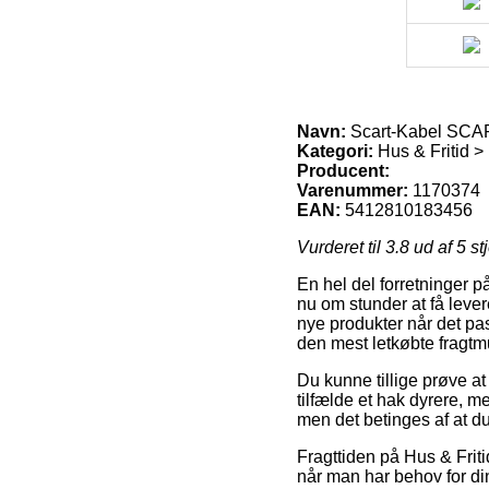
Navn:
Scart-Kabel SCAR
Kategori:
Hus & Fritid >
Producent:
Varenummer:
1170374
EAN:
5412810183456
Vurderet til
3.8
ud af 5 st
En hel del forretninger p
nu om stunder at få levere
nye produkter når det pa
den mest letkøbte fragt
Du kunne tillige prøve at 
tilfælde et hak dyrere, m
men det betinges af at d
Fragttiden på Hus & Frit
når man har behov for din