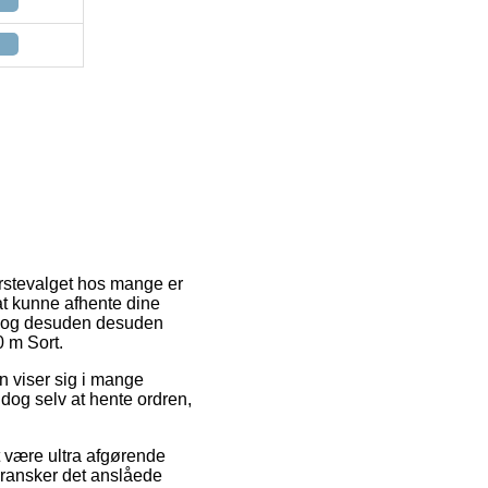
Førstevalget hos mange er
l at kunne afhente dine
g, og desuden desuden
 m Sort.
en viser sig i mange
 dog selv at hente ordren,
t være ultra afgørende
 gransker det anslåede