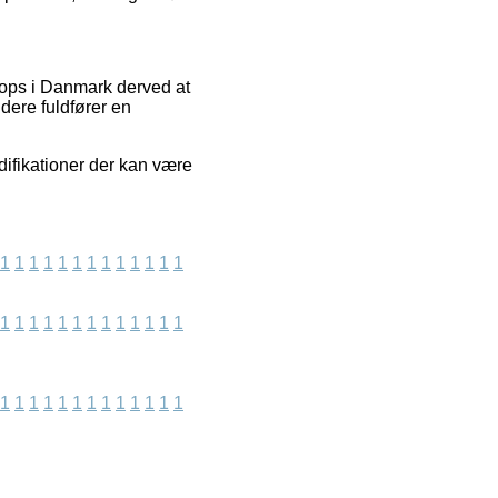
hops i Danmark derved at
dere fuldfører en
difikationer der kan være
1
1
1
1
1
1
1
1
1
1
1
1
1
1
1
1
1
1
1
1
1
1
1
1
1
1
1
1
1
1
1
1
1
1
1
1
1
1
1