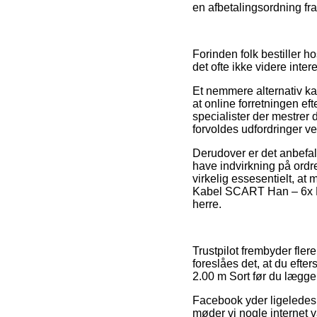
en afbetalingsordning fra 
Forinden folk bestiller 
det ofte ikke videre inter
Et nemmere alternativ k
at online forretningen e
specialister der mestrer 
forvoldes udfordringer v
Derudover er det anbefa
have indvirkning på ordre
virkelig essesentielt, at 
Kabel SCART Han – 6x RC
herre.
Trustpilot frembyder fler
foreslåes det, at du ef
2.00 m Sort før du lægger
Facebook yder ligeledes 
møder vi nogle internet 