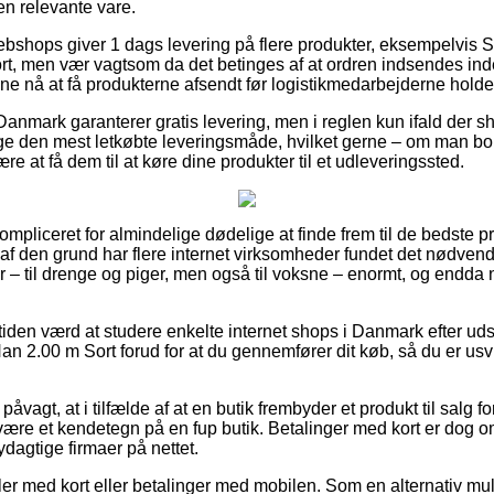
en relevante vare.
webshops giver 1 dags levering på flere produkter, eksempelvi
, men vær vagtsom da det betinges af at ordren indsendes inden
unne nå at få produkterne afsendt før logistikmedarbejderne holder
 Danmark garanterer gratis levering, men i reglen kun ifald der sh
ge den mest letkøbte leveringsmåde, hvilket gerne – om man bor
re at få dem til at køre dine produkter til et udleveringssted.
ompliceret for almindelige dødelige at finde frem til de bedste pr
 af den grund har flere internet virksomheder fundet det nødvendi
 – til drenge og piger, men også til voksne – enormt, og endda 
tiden værd at studere enkelte internet shops i Danmark efter ud
.00 m Sort forud for at du gennemfører dit køb, så du er usvig
påvagt, at i tilfælde af at en butik frembyder et produkt til salg f
ære et kendetegn på en fup butik. Betalinger med kort er dog om
ydagtige firmaer på nettet.
dler med kort eller betalinger med mobilen. Som en alternativ m