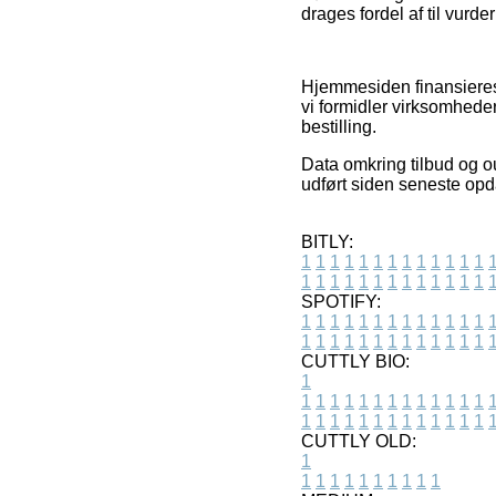
drages fordel af til vurde
Hjemmesiden finansieres
vi formidler virksomheder
bestilling.
Data omkring tilbud og ou
udført siden seneste opda
BITLY:
1
1
1
1
1
1
1
1
1
1
1
1
1
1
1
1
1
1
1
1
1
1
1
1
1
1
SPOTIFY:
1
1
1
1
1
1
1
1
1
1
1
1
1
1
1
1
1
1
1
1
1
1
1
1
1
1
CUTTLY BIO:
1
1
1
1
1
1
1
1
1
1
1
1
1
1
1
1
1
1
1
1
1
1
1
1
1
1
1
CUTTLY OLD:
1
1
1
1
1
1
1
1
1
1
1