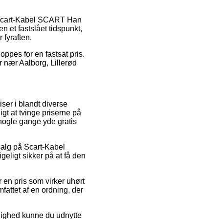
s Scart-Kabel SCART Han
 et fastslået tidspunkt,
 fyraften.
oppes for en fastsat pris.
 nær Aalborg, Lillerød
iser i blandt diverse
gt at tvinge priserne på
nogle gange yde gratis
salg på Scart-Kabel
eligt sikker på at få den
or en pris som virker uhørt
fattet af en ordning, der
ulighed kunne du udnytte