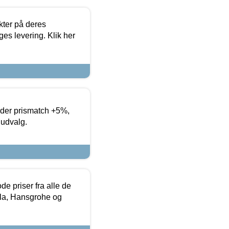
ter på deres
es levering. Klik her
yder prismatch +5%,
 udvalg.
de priser fra alle de
la, Hansgrohe og