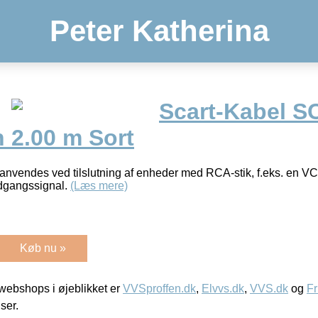
Peter Katherina
Scart-Kabel S
 2.00 m Sort
vendes ved tilslutning af enheder med RCA-stik, f.eks. en VCR,
dgangssignal.
(Læs mere)
Køb nu »
ebshops i øjeblikket er
VVSproffen.dk
,
Elvvs.dk
,
VVS.dk
og
Fr
iser.