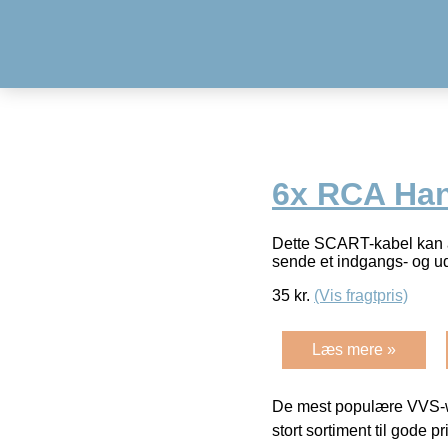
6x RCA Han
Dette SCART-kabel kan an
sende et indgangs- og u
35
kr.
(Vis fragtpris)
Læs mere »
De mest populære VVS-w
stort sortiment til gode pr