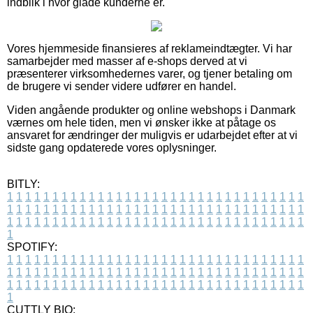
indblik i hvor glade kunderne er.
Vores hjemmeside finansieres af reklameindtægter. Vi har
samarbejder med masser af e-shops derved at vi
præsenterer virksomhedernes varer, og tjener betaling om
de brugere vi sender videre udfører en handel.
Viden angående produkter og online webshops i Danmark
værnes om hele tiden, men vi ønsker ikke at påtage os
ansvaret for ændringer der muligvis er udarbejdet efter at vi
sidste gang opdaterede vores oplysninger.
BITLY:
1
1
1
1
1
1
1
1
1
1
1
1
1
1
1
1
1
1
1
1
1
1
1
1
1
1
1
1
1
1
1
1
1
1
1
1
1
1
1
1
1
1
1
1
1
1
1
1
1
1
1
1
1
1
1
1
1
1
1
1
1
1
1
1
1
1
1
1
1
1
1
1
1
1
1
1
1
1
1
1
1
1
1
1
1
1
1
1
1
1
1
1
1
1
1
1
1
1
1
1
SPOTIFY:
1
1
1
1
1
1
1
1
1
1
1
1
1
1
1
1
1
1
1
1
1
1
1
1
1
1
1
1
1
1
1
1
1
1
1
1
1
1
1
1
1
1
1
1
1
1
1
1
1
1
1
1
1
1
1
1
1
1
1
1
1
1
1
1
1
1
1
1
1
1
1
1
1
1
1
1
1
1
1
1
1
1
1
1
1
1
1
1
1
1
1
1
1
1
1
1
1
1
1
1
CUTTLY BIO: