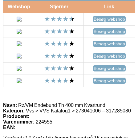
Webshop
Stjerner
Link
Besøg webshop
Besøg webshop
Besøg webshop
Besøg webshop
Besøg webshop
Besøg webshop
Navn:
Rz/VM Endebund Th 400 mm Kvartrund
Kategori:
Vvs > VVS Katalog1 > 273041006 – 317285080
Producent:
Varenummer:
224555
EAN:
Vurderet til
4.7
ud af 5 stjerner baseret på
15
anmeldelser