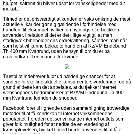
hjulpet, såfremt du bliver udsat for vanskeligheder med dit
indkøb.
Tilmed er det prisværdigt at kunden er vaks omkring de mest
aktuelle vilkår der gør sig gældende i forbindelse med
handlen, til eksempel hvilken ombytningsret e-butikken
anvender. I relation til det er det tillige vigtigt, at man
stadigvæk bibeholder ens ordrekvittering, således man når
som helst vil kunne bekræfte handlen af Rz/VM Endebund
Th 400 mm Kvartrund, uden hensyn til om du er på
gaveindkøb til en mand eller kvinde.
Trustpilot indebærer fuldt ud hæderlige chancer for at
sondere forskellige aktuelle konsumenters vurderinger og på
grund af dette kan det anbefales, at du tjekker internet
webshoppens bedømmelser af Rz/VM Endebund Th 400
mm Kvartrund forinden du shopper.
Facebook fører til lignende uden sammenligning troværdige
metoder til at få kendskab til internet virksomhedens
popularitet. Foruden det ser vi mange internet outlets som
giver folk mulighed for at nedfælde en vurdering af
købsoplevelsen, hvilket tilmed burde anvendes til at få et