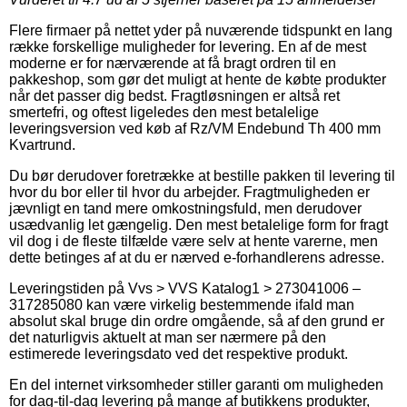
Flere firmaer på nettet yder på nuværende tidspunkt en lang
række forskellige muligheder for levering. En af de mest
moderne er for nærværende at få bragt ordren til en
pakkeshop, som gør det muligt at hente de købte produkter
når det passer dig bedst. Fragtløsningen er altså ret
smertefri, og oftest ligeledes den mest betalelige
leveringsversion ved køb af Rz/VM Endebund Th 400 mm
Kvartrund.
Du bør derudover foretrække at bestille pakken til levering til
hvor du bor eller til hvor du arbejder. Fragtmuligheden er
jævnligt en tand mere omkostningsfuld, men derudover
usædvanlig let gængelig. Den mest betalelige form for fragt
vil dog i de fleste tilfælde være selv at hente varerne, men
dette betinges af at du er nærved e-forhandlerens adresse.
Leveringstiden på Vvs > VVS Katalog1 > 273041006 –
317285080 kan være virkelig bestemmende ifald man
absolut skal bruge din ordre omgående, så af den grund er
det naturligvis aktuelt at man ser nærmere på den
estimerede leveringsdato ved det respektive produkt.
En del internet virksomheder stiller garanti om muligheden
for dag-til-dag levering på mange af butikkens produkter,