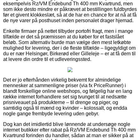
eksempelvis Rz/VM Endebund Th 400 mm Kvartrund, men
som ikke desto mindre er påkrævet at bestillingen fuldbyrdes
før et givent klokkeslæt, så at de har en chance for at nå at få
de nye varer på posthuset inden personalet drager hjemad.
Enkelte firmaer på nettet tilbyder portofri fragt, men i mange
tilfælde er det så præmissen at du køber for et fastslået
beløb. Som alternativ burde man vælge den mest letkøbte
mulighed for levering, der i de fleste tilfælde – ligegyldigt om
du er nær Helsingør, Birkerød eller Gilleleje – er at få dem til
at levere din ordre til et udleveringssted.
Det er jo efterhånden virkelig bekvemt for almindelige
mennesker at sammenligne priser (via fx PriceRunner) i
blandt forskellige online webshops, og følgelig har en lang
række internet forhandlere set sig tvunget til at nedsætte
prisniveauet på produkterne – til drenge og piger, og
samtidig også til mænd og kvinder – kolossalt, og endda
nogle gange frembyde levering uden gebyr.
Dog kan det imidlertid blive lønnende at undersøge nogle
internet butikker efter rabat på Rz/VM Endebund Th 400 mm
Kvartrund forinden du handler, sådan at man er sikker på at