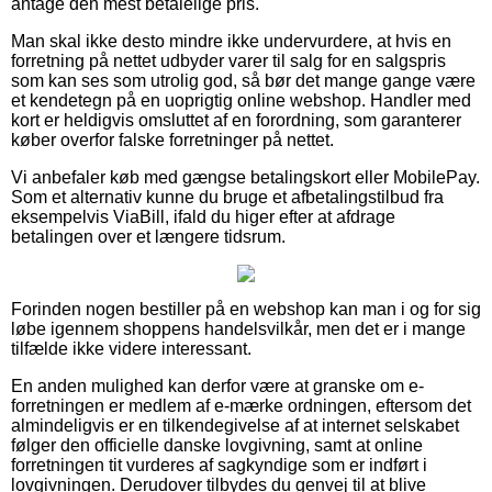
antage den mest betalelige pris.
Man skal ikke desto mindre ikke undervurdere, at hvis en
forretning på nettet udbyder varer til salg for en salgspris
som kan ses som utrolig god, så bør det mange gange være
et kendetegn på en uoprigtig online webshop. Handler med
kort er heldigvis omsluttet af en forordning, som garanterer
køber overfor falske forretninger på nettet.
Vi anbefaler køb med gængse betalingskort eller MobilePay.
Som et alternativ kunne du bruge et afbetalingstilbud fra
eksempelvis ViaBill, ifald du higer efter at afdrage
betalingen over et længere tidsrum.
Forinden nogen bestiller på en webshop kan man i og for sig
løbe igennem shoppens handelsvilkår, men det er i mange
tilfælde ikke videre interessant.
En anden mulighed kan derfor være at granske om e-
forretningen er medlem af e-mærke ordningen, eftersom det
almindeligvis er en tilkendegivelse af at internet selskabet
følger den officielle danske lovgivning, samt at online
forretningen tit vurderes af sagkyndige som er indført i
lovgivningen. Derudover tilbydes du genvej til at blive