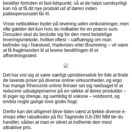
bestiller forinden et fast tidspunkt, så at de højst sandsynligt
kan nå at få dit nye produkt ud af døren inden
pakkepersonalet får fri.
Visse netbutikker byder på levering uden omkostninger, men
ofte gælder det kun hvis du indkøber for en præcis sum.
Desuden skal du beslutte sig for den mest betalelige
leveringsmetode, hvilket oftest – uafhængig om man
befinder sig i Næstved, Haderslev eller Bramming – vil være
at få fragtmanden til at levere bestillingen til et
afhentningssted.
Det har vist sig at være særligt uproblematisk for folk at finde
de laveste priser på diverse online virksomheder, og ergo
har mange Rheinzink online firmaer set sig nødsaget til at
reducere udsalgspriserne på en række af deres produkter –
til piger og drenge, og samtidig til voksne – voldsomt, og
endda nogle gange love gratis fragt.
Derfor kan det alligevel blive tiden værd at tjekke diverse e-
shops efter rabatkoder på Rz Tagrende 0,8-280 MM før du
handler, sådan at man er sikret at indhente den mest
attraktive pris.