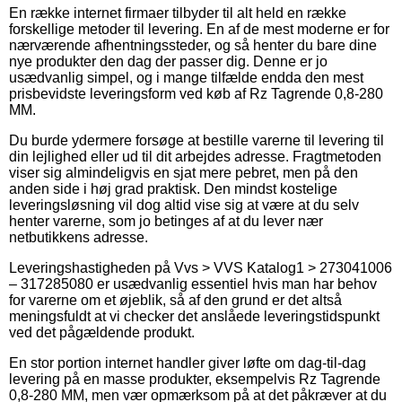
En række internet firmaer tilbyder til alt held en række
forskellige metoder til levering. En af de mest moderne er for
nærværende afhentningssteder, og så henter du bare dine
nye produkter den dag der passer dig. Denne er jo
usædvanlig simpel, og i mange tilfælde endda den mest
prisbevidste leveringsform ved køb af Rz Tagrende 0,8-280
MM.
Du burde ydermere forsøge at bestille varerne til levering til
din lejlighed eller ud til dit arbejdes adresse. Fragtmetoden
viser sig almindeligvis en sjat mere pebret, men på den
anden side i høj grad praktisk. Den mindst kostelige
leveringsløsning vil dog altid vise sig at være at du selv
henter varerne, som jo betinges af at du lever nær
netbutikkens adresse.
Leveringshastigheden på Vvs > VVS Katalog1 > 273041006
– 317285080 er usædvanlig essentiel hvis man har behov
for varerne om et øjeblik, så af den grund er det altså
meningsfuldt at vi checker det anslåede leveringstidspunkt
ved det pågældende produkt.
En stor portion internet handler giver løfte om dag-til-dag
levering på en masse produkter, eksempelvis Rz Tagrende
0,8-280 MM, men vær opmærksom på at det påkræver at du