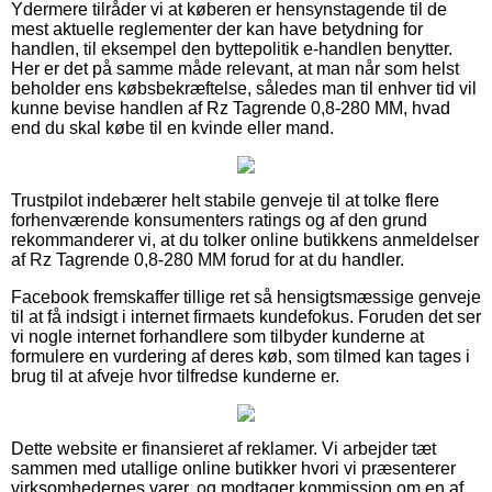
Ydermere tilråder vi at køberen er hensynstagende til de
mest aktuelle reglementer der kan have betydning for
handlen, til eksempel den byttepolitik e-handlen benytter.
Her er det på samme måde relevant, at man når som helst
beholder ens købsbekræftelse, således man til enhver tid vil
kunne bevise handlen af Rz Tagrende 0,8-280 MM, hvad
end du skal købe til en kvinde eller mand.
Trustpilot indebærer helt stabile genveje til at tolke flere
forhenværende konsumenters ratings og af den grund
rekommanderer vi, at du tolker online butikkens anmeldelser
af Rz Tagrende 0,8-280 MM forud for at du handler.
Facebook fremskaffer tillige ret så hensigtsmæssige genveje
til at få indsigt i internet firmaets kundefokus. Foruden det ser
vi nogle internet forhandlere som tilbyder kunderne at
formulere en vurdering af deres køb, som tilmed kan tages i
brug til at afveje hvor tilfredse kunderne er.
Dette website er finansieret af reklamer. Vi arbejder tæt
sammen med utallige online butikker hvori vi præsenterer
virksomhedernes varer, og modtager kommission om en af