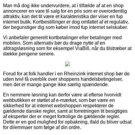
Man må dog ikke undervurdere, at i tilfælde af at en shop
annoncerer en vare til salg for en pris som er overordentlig
attraktiv, kan det tit være et karakteristika der viser en fup
internet butik. Kortbestillinger er dog omfattet af et regulativ,
der begunstiger dig som køber imod fup internet selskaber.
Vi anbefaler generelt kortbetalinger eller betalinger med
mobilen. Som alternativ bør du drage nytte af en
afdragsløsning som for eksempel ViaBill, når du tilstræber at
dække pengene senere.
Forud for at folk handler i en Rheinzink internet shop bør de
uden tvivl få overblik over shoppens handelsbetingelser,
men det er mange gange ikke særlig spændende.
En nemmere løsning kan derfor være at efterse hvorvidt
webbutikken er støttet af e-mærket, som bør være en
sikkerhed for at internet webshoppen respekterer de
gældende danske regler, samt at forretningen tit besigtiges
af eksperter der er meget fortrolige de gældende regler.
Dette er en god mulighed for opbakning, ifald du bliver udsat
for dilemmaer som følge af din ordre.