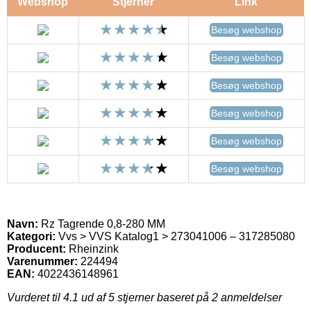
Webshop
Stjerner
Link
Besøg webshop
Besøg webshop
Besøg webshop
Besøg webshop
Besøg webshop
Besøg webshop
Navn:
Rz Tagrende 0,8-280 MM
Kategori:
Vvs > VVS Katalog1 > 273041006 – 317285080
Producent:
Rheinzink
Varenummer:
224494
EAN:
4022436148961
Vurderet til
4.1
ud af 5 stjerner baseret på
2
anmeldelser