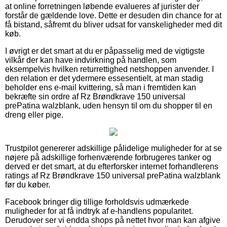
at online forretningen løbende evalueres af jurister der
forstår de gældende love. Dette er desuden din chance for at
få bistand, såfremt du bliver udsat for vanskeligheder med dit
køb.
I øvrigt er det smart at du er påpasselig med de vigtigste
vilkår der kan have indvirkning på handlen, som
eksempelvis hvilken returrettighed netshoppen anvender. I
den relation er det ydermere essesentielt, at man stadig
beholder ens e-mail kvittering, så man i fremtiden kan
bekræfte sin ordre af Rz Brøndkrave 150 universal
prePatina walzblank, uden hensyn til om du shopper til en
dreng eller pige.
Trustpilot genererer adskillige pålidelige muligheder for at se
nøjere på adskillige forhenværende forbrugeres tanker og
derved er det smart, at du efterforsker internet forhandlerens
ratings af Rz Brøndkrave 150 universal prePatina walzblank
før du køber.
Facebook bringer dig tillige forholdsvis udmærkede
muligheder for at få indtryk af e-handlens popularitet.
Derudover ser vi endda shops på nettet hvor man kan afgive