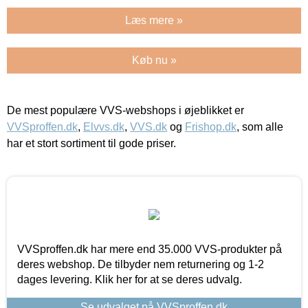
Læs mere »
Køb nu »
De mest populære VVS-webshops i øjeblikket er
VVSproffen.dk
,
Elvvs.dk
,
VVS.dk
og
Frishop.dk
, som alle
har et stort sortiment til gode priser.
VVSproffen.dk har mere end 35.000 VVS-produkter på
deres webshop. De tilbyder nem returnering og 1-2
dages levering. Klik her for at se deres udvalg.
Se udvalget på VVSproffen.dk