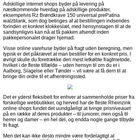
Adskillige internet shops byder på levering på
næstkommende hverdag på adskillige produkter,
eksempelvis Rz Brøndkrave 150 universal prePatina
walzblank, som dog betinges af at bestillingen indsendes
forinden et konkret klokkeslæt, med hensynstagen til at de
sandsynligvis kan nå at få pakken afsendt inden
pakkepersonalet drager hjemad.
Visse online varehuse byder på fragt uden beregning, men
typisk er det påkrævet at man bestiller for en konkret pris. I
øvrigt skulle du foretrække den mest letkøbte fragtmetode,
hvilket i de fleste tilfælde – uden hensyn til om du er i
Aalborg, Slagelse eller Tønder – vil være at få dem til at
bringe din ordre til et afhentningssted.
Det er yderst fleksibelt for enhver at sammenholde priser fra
forskellige webbutikker, og herved har de fleste Rheinzink
online shops fundet det uundgåeligt at tvinge prisniveauet
på en række af deres produkter – til juniorer, men også til
herrer og damer – en hel del, og endda nogle gange tilbyde
fri fragt.
Men det kan ikke desto mindre være fordelagtigt at