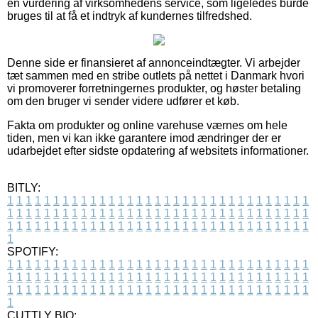
en vurdering af virksomhedens service, som ligeledes burde
bruges til at få et indtryk af kundernes tilfredshed.
Denne side er finansieret af annonceindtægter. Vi arbejder
tæt sammen med en stribe outlets på nettet i Danmark hvori
vi promoverer forretningernes produkter, og høster betaling
om den bruger vi sender videre udfører et køb.
Fakta om produkter og online varehuse værnes om hele
tiden, men vi kan ikke garantere imod ændringer der er
udarbejdet efter sidste opdatering af websitets informationer.
BITLY:
1
1
1
1
1
1
1
1
1
1
1
1
1
1
1
1
1
1
1
1
1
1
1
1
1
1
1
1
1
1
1
1
1
1
1
1
1
1
1
1
1
1
1
1
1
1
1
1
1
1
1
1
1
1
1
1
1
1
1
1
1
1
1
1
1
1
1
1
1
1
1
1
1
1
1
1
1
1
1
1
1
1
1
1
1
1
1
1
1
1
1
1
1
1
1
1
1
1
1
1
SPOTIFY:
1
1
1
1
1
1
1
1
1
1
1
1
1
1
1
1
1
1
1
1
1
1
1
1
1
1
1
1
1
1
1
1
1
1
1
1
1
1
1
1
1
1
1
1
1
1
1
1
1
1
1
1
1
1
1
1
1
1
1
1
1
1
1
1
1
1
1
1
1
1
1
1
1
1
1
1
1
1
1
1
1
1
1
1
1
1
1
1
1
1
1
1
1
1
1
1
1
1
1
1
CUTTLY BIO: