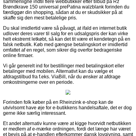
sammenligne indtil flere webbutikker efter tilbud på Rz
Brøndkrave 150 universal prePatina walzblank forinden du
færdiggør din shopping, sådan at du er skudsikker på at
skaffe sig den mest betalelige pris.
Du skal imidlertid være så påvagt, at ifald en internet butik
udlover deres varer til salg for en udsalgspris der kan virke
helt ekstremt letkøbt, så kan det tit være et kendetegn på en
falsk netbutik. Køb med gængse betalingskort er imidlertid
omfattet af en regel, som sikrer dig overfor bedrageriske
online firmaer.
Vi går generelt ind for bestillinger med betalingskort eller
betalinger med mobilen. Alternativt kan du vælge et
afdragstilbud fra f.eks. ViaBill, når du ønsker at afdrage
omkostningerne over en periode.
Forinden folk køber på en Rheinzink e-shop kan de
utvivlsomt have øje for e-butikkens handelsaftale, det er dog
gerne ikke særlig interessant.
Et andet alternativ kunne være at kigge hvorvidt netbutikken
er medlem af e-mærke ordningen, fordi det længe har været
et bevis på at e-handlen efterkommer dansk lovgivning, samt