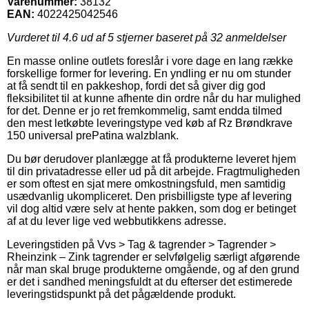
Varenummer:
38132
EAN:
4022425042546
Vurderet til
4.6
ud af 5 stjerner baseret på
32
anmeldelser
En masse online outlets foreslår i vore dage en lang række
forskellige former for levering. En yndling er nu om stunder
at få sendt til en pakkeshop, fordi det så giver dig god
fleksibilitet til at kunne afhente din ordre når du har mulighed
for det. Denne er jo ret fremkommelig, samt endda tilmed
den mest letkøbte leveringstype ved køb af Rz Brøndkrave
150 universal prePatina walzblank.
Du bør derudover planlægge at få produkterne leveret hjem
til din privatadresse eller ud på dit arbejde. Fragtmuligheden
er som oftest en sjat mere omkostningsfuld, men samtidig
usædvanlig ukompliceret. Den prisbilligste type af levering
vil dog altid være selv at hente pakken, som dog er betinget
af at du lever lige ved webbutikkens adresse.
Leveringstiden på Vvs > Tag & tagrender > Tagrender >
Rheinzink – Zink tagrender er selvfølgelig særligt afgørende
når man skal bruge produkterne omgående, og af den grund
er det i sandhed meningsfuldt at du efterser det estimerede
leveringstidspunkt på det pågældende produkt.