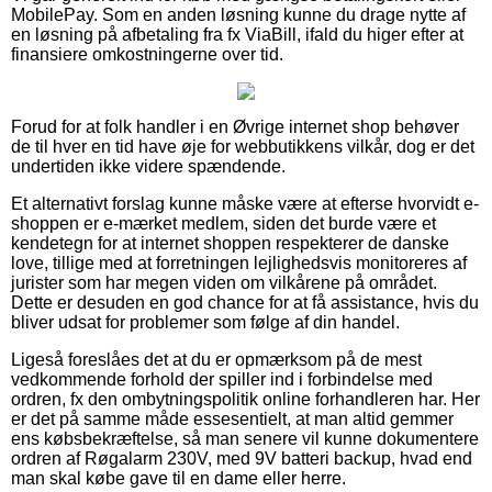
MobilePay. Som en anden løsning kunne du drage nytte af
en løsning på afbetaling fra fx ViaBill, ifald du higer efter at
finansiere omkostningerne over tid.
Forud for at folk handler i en Øvrige internet shop behøver
de til hver en tid have øje for webbutikkens vilkår, dog er det
undertiden ikke videre spændende.
Et alternativt forslag kunne måske være at efterse hvorvidt e-
shoppen er e-mærket medlem, siden det burde være et
kendetegn for at internet shoppen respekterer de danske
love, tillige med at forretningen lejlighedsvis monitoreres af
jurister som har megen viden om vilkårene på området.
Dette er desuden en god chance for at få assistance, hvis du
bliver udsat for problemer som følge af din handel.
Ligeså foreslåes det at du er opmærksom på de mest
vedkommende forhold der spiller ind i forbindelse med
ordren, fx den ombytningspolitik online forhandleren har. Her
er det på samme måde essesentielt, at man altid gemmer
ens købsbekræftelse, så man senere vil kunne dokumentere
ordren af Røgalarm 230V, med 9V batteri backup, hvad end
man skal købe gave til en dame eller herre.