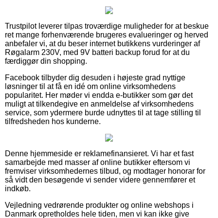
Trustpilot leverer tilpas troværdige muligheder for at beskue
ret mange forhenværende brugeres evalueringer og herved
anbefaler vi, at du beser internet butikkens vurderinger af
Røgalarm 230V, med 9V batteri backup forud for at du
færdiggør din shopping.
Facebook tilbyder dig desuden i højeste grad nyttige
løsninger til at få en idé om online virksomhedens
popularitet. Her møder vi endda e-butikker som gør det
muligt at tilkendegive en anmeldelse af virksomhedens
service, som ydermere burde udnyttes til at tage stilling til
tilfredsheden hos kunderne.
Denne hjemmeside er reklamefinansieret. Vi har et fast
samarbejde med masser af online butikker eftersom vi
fremviser virksomhedernes tilbud, og modtager honorar for
så vidt den besøgende vi sender videre gennemfører et
indkøb.
Vejledning vedrørende produkter og online webshops i
Danmark opretholdes hele tiden, men vi kan ikke give