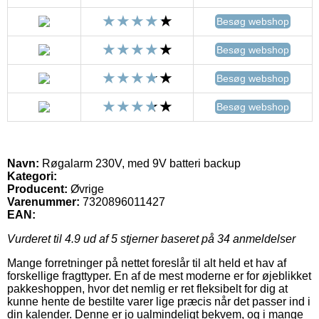
Besøg webshop
Besøg webshop
Besøg webshop
Besøg webshop
Navn:
Røgalarm 230V, med 9V batteri backup
Kategori:
Producent:
Øvrige
Varenummer:
7320896011427
EAN:
Vurderet til
4.9
ud af 5 stjerner baseret på
34
anmeldelser
Mange forretninger på nettet foreslår til alt held et hav af
forskellige fragttyper. En af de mest moderne er for øjeblikket
pakkeshoppen, hvor det nemlig er ret fleksibelt for dig at
kunne hente de bestilte varer lige præcis når det passer ind i
din kalender. Denne er jo ualmindeligt bekvem, og i mange