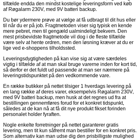
tilfælde endda den mindst kostelige leveringsform ved køb
af Røgalarm 230V, med 9V batteri backup.
Du bør ydermere prøve at vælge at få udbragt til dit hus eller
til når du er på job. Fragtmetoden viser sig typisk en kende
mere pebret, men til gengæld ualmindeligt bekvem. Den
mest prisbevidste fragtmetode vil dog i de fleste tilfælde
være selv at hente ordren, men den løsning kræver at du er
lige ved e-shoppens tilholdssted.
Leveringsdygtigheden på kan vise sig at være særdeles
vigtig i tilfælde af at man skal bruge varerne inden for kort tid,
så derfor er det fuldt ud passende at man ser nærmere på
leveringstidspunktet på den vedkommende vare.
En række butikker på nettet tilsiger 1 hverdags levering på
en lang række af deres varer, eksempelvis Røgalarm 230V,
med 9V batteri backup, men husk at det regnes ud fra at
bestillingen gennemføres forud for et konkret tidspunkt,
således at de kan nå at få dit nye produkt fikset forinden
personalet holder fyraften.
Nogle enkelte forretninger på nettet garanterer gratis
levering, men tit kun såfremt man bestiller for en konkret pris.
Som alternativ kan man udse dig den prisbilligste mulighed