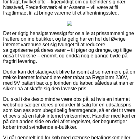
for fragt, hvilket ofte – ligegyldigt om du befinder sig nær
Næstved, Frederiksværk eller Assens – vil være at få
fragtfirmaet til at bringe varerne til et afhentningssted.
Det er rigtig hensigtsmæssigt for os alle at prissammenligne
fra flere online butikker, og følgelig har en hel del Øvrige
internet varehuse set sig tvunget til at reducere
salgspriserne på deres varer – til piger og drenge, og tillige
også til voksne – enormt, og endda nogle gange byde på
fragtfri levering.
Derfor kan det stadigvæk blive lønsomt at se nærmere på en
række internet forhandlere efter rabat på Røgalarm 230V,
med 9V batteri backup forinden du køber, således at man er
sikker på at skaffe sig den laveste pris.
Du skal ikke desto mindre være obs på, at hvis en internet
webshop sælger deres produkter til salg for en udsalgspris
som kan ses som ubegribelig fremragende, så er det tit være
et bevis på en falsk internet virksomhed. Handler med kort er
på den anden side en del af et regelsæt, der begunstiger
køber imod svindlende e-butikker.
Vi går generelt ind for køb med gængse betalingskort eller