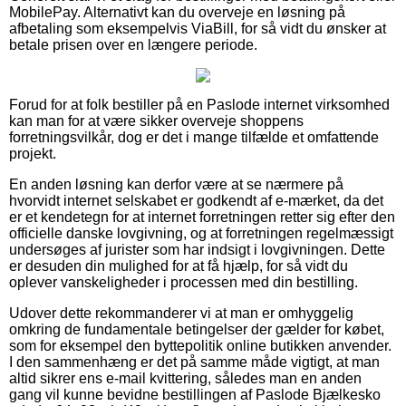
MobilePay. Alternativt kan du overveje en løsning på
afbetaling som eksempelvis ViaBill, for så vidt du ønsker at
betale prisen over en længere periode.
Forud for at folk bestiller på en Paslode internet virksomhed
kan man for at være sikker overveje shoppens
forretningsvilkår, dog er det i mange tilfælde et omfattende
projekt.
En anden løsning kan derfor være at se nærmere på
hvorvidt internet selskabet er godkendt af e-mærket, da det
er et kendetegn for at internet forretningen retter sig efter den
officielle danske lovgivning, og at forretningen regelmæssigt
undersøges af jurister som har indsigt i lovgivningen. Dette
er desuden din mulighed for at få hjælp, for så vidt du
oplever vanskeligheder i processen med din bestilling.
Udover dette rekommanderer vi at man er omhyggelig
omkring de fundamentale betingelser der gælder for købet,
som for eksempel den byttepolitik online butikken anvender.
I den sammenhæng er det på samme måde vigtigt, at man
altid sikrer ens e-mail kvittering, således man en anden
gang vil kunne bevidne bestillingen af Paslode Bjælkesko