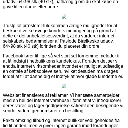
udadv. 64×98 stk (40 stk), uafhængig om du skal købe en
gave til en dame eller herre.
Trustpilot præsterer fuldkommen ærlige muligheder for at
beskue diverse øvrige kunders meninger og på grund af
dette er det anbefalelsesværdigt, at du vurderer internet
selskabets bedømmelser af Paslode Bjælkesko udadv.
64×98 stk (40 stk) forinden du placerer din ordre.
Facebook fører til lige så vel stort set fornemme metoder til
at få indsigt i netbutikkens kundefokus. Foruden det ser vi
endda internet virksomheder hvor det er muligt at udfærdige
en omtale af købsoplevelsen, hvilket desuden må drages
fordel af til at danne dig et indtryk af hvor glade kunderne er.
Websitet finansieres af reklamer. Vi har tætte samarbejder
med en hel del internet varehuse i form af at vi introducerer
deres varer, og tager godtgørelse såfremt den besøgende vi
sender videre gennemfører en bestilling.
Fakta omkring tilbud og internet butikker vedligeholdes fra
tid til anden, men vi giver ingen garanti imod forandringer