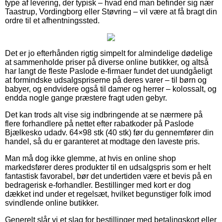
type af levering, der typisk – hvad end man befinder sig nær
Taastrup, Vordingborg eller Støvring – vil være at få bragt din
ordre til et afhentningssted.
Det er jo efterhånden rigtig simpelt for almindelige dødelige
at sammenholde priser på diverse online butikker, og altså
har langt de fleste Paslode e-firmaer fundet det uundgåeligt
at formindske udsalgspriserne på deres varer – til børn og
babyer, og endvidere også til damer og herrer – kolossalt, og
endda nogle gange præstere fragt uden gebyr.
Det kan trods alt vise sig indbringende at se nærmere på
flere forhandlere på nettet efter rabatkoder på Paslode
Bjælkesko udadv. 64×98 stk (40 stk) før du gennemfører din
handel, så du er garanteret at modtage den laveste pris.
Man må dog ikke glemme, at hvis en online shop
markedsfører deres produkter til en udsalgspris som er helt
fantastisk favorabel, bør det undertiden være et bevis på en
bedragerisk e-forhandler. Bestillinger med kort er dog
dækket ind under et regelsæt, hvilket begunstiger folk imod
svindlende online butikker.
Generelt slår vi et slag for bestillinger med betalingskort eller