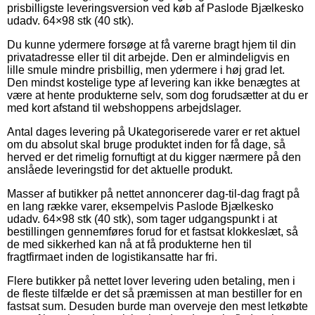
prisbilligste leveringsversion ved køb af Paslode Bjælkesko
udadv. 64×98 stk (40 stk).
Du kunne ydermere forsøge at få varerne bragt hjem til din
privatadresse eller til dit arbejde. Den er almindeligvis en
lille smule mindre prisbillig, men ydermere i høj grad let.
Den mindst kostelige type af levering kan ikke benægtes at
være at hente produkterne selv, som dog forudsætter at du er
med kort afstand til webshoppens arbejdslager.
Antal dages levering på Ukategoriserede varer er ret aktuel
om du absolut skal bruge produktet inden for få dage, så
herved er det rimelig fornuftigt at du kigger nærmere på den
anslåede leveringstid for det aktuelle produkt.
Masser af butikker på nettet annoncerer dag-til-dag fragt på
en lang række varer, eksempelvis Paslode Bjælkesko
udadv. 64×98 stk (40 stk), som tager udgangspunkt i at
bestillingen gennemføres forud for et fastsat klokkeslæt, så
de med sikkerhed kan nå at få produkterne hen til
fragtfirmaet inden de logistikansatte har fri.
Flere butikker på nettet lover levering uden betaling, men i
de fleste tilfælde er det så præmissen at man bestiller for en
fastsat sum. Desuden burde man overveje den mest letkøbte