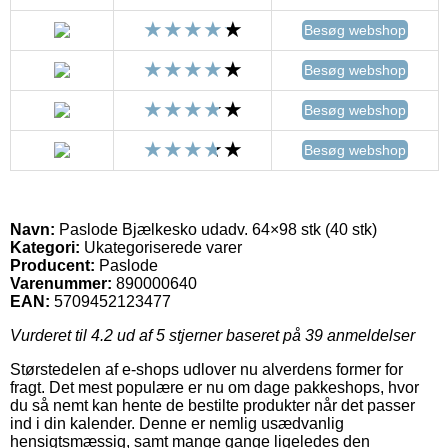
Besøg webshop
Besøg webshop
Besøg webshop
Besøg webshop
Navn:
Paslode Bjælkesko udadv. 64×98 stk (40 stk)
Kategori:
Ukategoriserede varer
Producent:
Paslode
Varenummer:
890000640
EAN:
5709452123477
Vurderet til
4.2
ud af 5 stjerner baseret på
39
anmeldelser
Størstedelen af e-shops udlover nu alverdens former for
fragt. Det mest populære er nu om dage pakkeshops, hvor
du så nemt kan hente de bestilte produkter når det passer
ind i din kalender. Denne er nemlig usædvanlig
hensigtsmæssig, samt mange gange ligeledes den