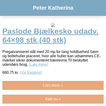
Peter Katherina
Paslode Bjælkesko udadv.
64×98 stk (40 stk)
Pregalvaniseret stål med 20 mµ for lang holdbarhed.Søm-
og boltehuller placeret, hvor alle huller kan udsømmes.CE-
mærket sikrer dokumenteret bæreevne.Til beskyttet
udendørs brug.
(Læs mere)
680.75
kr.
(Vis fragtpris)
Læs mere »
Køb nu »