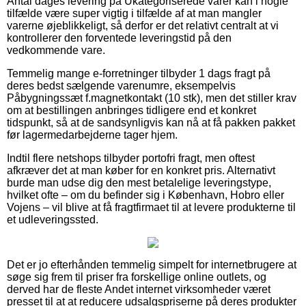
Antal dages levering på Ukategoriserede varer kan i nogle
tilfælde være super vigtig i tilfælde af at man mangler
varerne øjeblikkeligt, så derfor er det relativt centralt at vi
kontrollerer den forventede leveringstid på den
vedkommende vare.
Temmelig mange e-forretninger tilbyder 1 dags fragt på
deres bedst sælgende varenumre, eksempelvis
Påbygningssæt f.magnetkontakt (10 stk), men det stiller krav
om at bestillingen anbringes tidligere end et konkret
tidspunkt, så at de sandsynligvis kan nå at få pakken pakket
før lagermedarbejderne tager hjem.
Indtil flere netshops tilbyder portofri fragt, men oftest
afkræver det at man køber for en konkret pris. Alternativt
burde man udse dig den mest betalelige leveringstype,
hvilket ofte – om du befinder sig i København, Hobro eller
Vojens – vil blive at få fragtfirmaet til at levere produkterne til
et udleveringssted.
Det er jo efterhånden temmelig simpelt for internetbrugere at
søge sig frem til priser fra forskellige online outlets, og
derved har de fleste Andet internet virksomheder været
presset til at at reducere udsalgspriserne på deres produkter