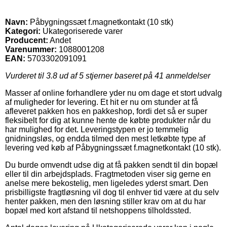
Navn:
Påbygningssæt f.magnetkontakt (10 stk)
Kategori:
Ukategoriserede varer
Producent:
Andet
Varenummer:
1088001208
EAN:
5703302091091
Vurderet til
3.8
ud af 5 stjerner baseret på
41
anmeldelser
Masser af online forhandlere yder nu om dage et stort udvalg
af muligheder for levering. Et hit er nu om stunder at få
afleveret pakken hos en pakkeshop, fordi det så er super
fleksibelt for dig at kunne hente de købte produkter når du
har mulighed for det. Leveringstypen er jo temmelig
gnidningsløs, og endda tilmed den mest letkøbte type af
levering ved køb af Påbygningssæt f.magnetkontakt (10 stk).
Du burde omvendt udse dig at få pakken sendt til din bopæl
eller til din arbejdsplads. Fragtmetoden viser sig gerne en
anelse mere bekostelig, men ligeledes yderst smart. Den
prisbilligste fragtløsning vil dog til enhver tid være at du selv
henter pakken, men den løsning stiller krav om at du har
bopæl med kort afstand til netshoppens tilholdssted.