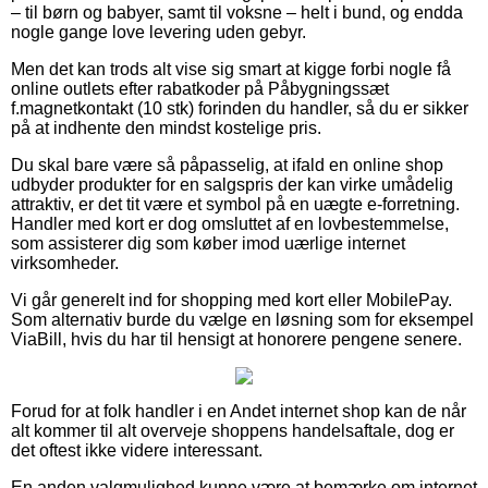
– til børn og babyer, samt til voksne – helt i bund, og endda
nogle gange love levering uden gebyr.
Men det kan trods alt vise sig smart at kigge forbi nogle få
online outlets efter rabatkoder på Påbygningssæt
f.magnetkontakt (10 stk) forinden du handler, så du er sikker
på at indhente den mindst kostelige pris.
Du skal bare være så påpasselig, at ifald en online shop
udbyder produkter for en salgspris der kan virke umådelig
attraktiv, er det tit være et symbol på en uægte e-forretning.
Handler med kort er dog omsluttet af en lovbestemmelse,
som assisterer dig som køber imod uærlige internet
virksomheder.
Vi går generelt ind for shopping med kort eller MobilePay.
Som alternativ burde du vælge en løsning som for eksempel
ViaBill, hvis du har til hensigt at honorere pengene senere.
Forud for at folk handler i en Andet internet shop kan de når
alt kommer til alt overveje shoppens handelsaftale, dog er
det oftest ikke videre interessant.
En anden valgmulighed kunne være at bemærke om internet