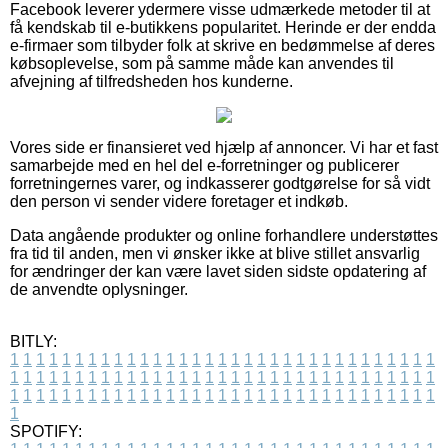
Facebook leverer ydermere visse udmærkede metoder til at
få kendskab til e-butikkens popularitet. Herinde er der endda
e-firmaer som tilbyder folk at skrive en bedømmelse af deres
købsoplevelse, som på samme måde kan anvendes til
afvejning af tilfredsheden hos kunderne.
Vores side er finansieret ved hjælp af annoncer. Vi har et fast
samarbejde med en hel del e-forretninger og publicerer
forretningernes varer, og indkasserer godtgørelse for så vidt
den person vi sender videre foretager et indkøb.
Data angående produkter og online forhandlere understøttes
fra tid til anden, men vi ønsker ikke at blive stillet ansvarlig
for ændringer der kan være lavet siden sidste opdatering af
de anvendte oplysninger.
BITLY:
1
1
1
1
1
1
1
1
1
1
1
1
1
1
1
1
1
1
1
1
1
1
1
1
1
1
1
1
1
1
1
1
1
1
1
1
1
1
1
1
1
1
1
1
1
1
1
1
1
1
1
1
1
1
1
1
1
1
1
1
1
1
1
1
1
1
1
1
1
1
1
1
1
1
1
1
1
1
1
1
1
1
1
1
1
1
1
1
1
1
1
1
1
1
1
1
1
1
1
1
SPOTIFY: