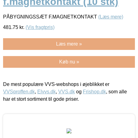
f.magnetkontakt (10 stk)
PÅBYGNINGSSÆT F.MAGNETKONTAKT
(Læs mere)
481.75
kr.
(Vis fragtpris)
Læs mere »
Køb nu »
De mest populære VVS-webshops i øjeblikket er
VVSproffen.dk
,
Elvvs.dk
,
VVS.dk
og
Frishop.dk
, som alle
har et stort sortiment til gode priser.