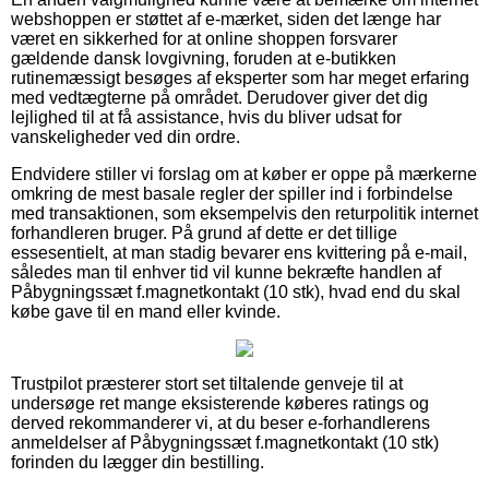
webshoppen er støttet af e-mærket, siden det længe har
været en sikkerhed for at online shoppen forsvarer
gældende dansk lovgivning, foruden at e-butikken
rutinemæssigt besøges af eksperter som har meget erfaring
med vedtægterne på området. Derudover giver det dig
lejlighed til at få assistance, hvis du bliver udsat for
vanskeligheder ved din ordre.
Endvidere stiller vi forslag om at køber er oppe på mærkerne
omkring de mest basale regler der spiller ind i forbindelse
med transaktionen, som eksempelvis den returpolitik internet
forhandleren bruger. På grund af dette er det tillige
essesentielt, at man stadig bevarer ens kvittering på e-mail,
således man til enhver tid vil kunne bekræfte handlen af
Påbygningssæt f.magnetkontakt (10 stk), hvad end du skal
købe gave til en mand eller kvinde.
Trustpilot præsterer stort set tiltalende genveje til at
undersøge ret mange eksisterende køberes ratings og
derved rekommanderer vi, at du beser e-forhandlerens
anmeldelser af Påbygningssæt f.magnetkontakt (10 stk)
forinden du lægger din bestilling.