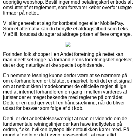
uoprigtig webshop. Bestillinger med betalingskort er trods alt
omsluttet af et reglement, som forsvarer køber overfor uægte
firmaer på nettet.
Vi slår generelt et slag for kortbetalinger eller MobilePay.
Som et alternativ kan du benytte et afdragstilbud som f.eks.
ViaBill, forudsat du agter at afdrage prisen af flere omgange.
Forinden folk shopper i en Andet forretning på nettet kan
man ideelt set kigge på forhandlerens forretningsbetingelser,
det er dog naturligvis ikke specielt ophidsende.
En nemmere løsning kunne derfor være at se nærmere på
om e-forhandleren er tilsluttet e-mærket, fordi det er et signal
om at netbutikken imødekommer de officielle regler, tillige
med at internet forhandleren en gang i mellem vurderes af
jurister der er meget bekendte med reglerne på området.
Dette er en god genvej til en håndsrækning, når du bliver
udsat for besvær som følge af dit køb.
Dertil er det anbefalelsesværdigt at man er vidende om de
fundamentale retningslinjer der kan have indflydelse på
ordren, f.eks. hvilken byttepolitik netbutikken kører med. På
grund af dette er det i øvrigt essesentielt, at man altid