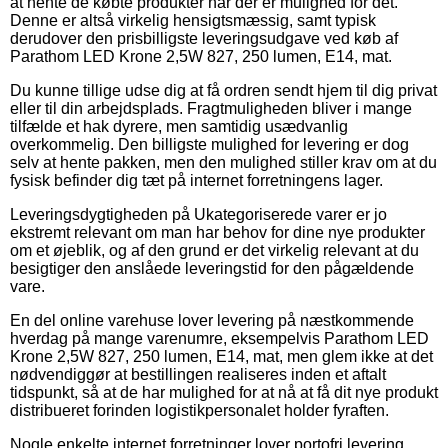
at hente de købte produkter når der er mulighed for det.
Denne er altså virkelig hensigtsmæssig, samt typisk
derudover den prisbilligste leveringsudgave ved køb af
Parathom LED Krone 2,5W 827, 250 lumen, E14, mat.
Du kunne tillige udse dig at få ordren sendt hjem til dig privat
eller til din arbejdsplads. Fragtmuligheden bliver i mange
tilfælde et hak dyrere, men samtidig usædvanlig
overkommelig. Den billigste mulighed for levering er dog
selv at hente pakken, men den mulighed stiller krav om at du
fysisk befinder dig tæt på internet forretningens lager.
Leveringsdygtigheden på Ukategoriserede varer er jo
ekstremt relevant om man har behov for dine nye produkter
om et øjeblik, og af den grund er det virkelig relevant at du
besigtiger den anslåede leveringstid for den pågældende
vare.
En del online varehuse lover levering på næstkommende
hverdag på mange varenumre, eksempelvis Parathom LED
Krone 2,5W 827, 250 lumen, E14, mat, men glem ikke at det
nødvendiggør at bestillingen realiseres inden et aftalt
tidspunkt, så at de har mulighed for at nå at få dit nye produkt
distribueret forinden logistikpersonalet holder fyraften.
Nogle enkelte internet forretninger lover portofri levering,