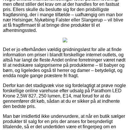
men oftest stiller det krav om at der handles for en fastsat
pris. Ellers skulle du beslutte sig for den prisbilligste
fragtløsning, der i mange tilfælde – uafhængig om man bor
nær Helsingør, Nykøbing Falster eller Slangerup – vil blive
at få fragtfirmaet til at bringe dine produkter til et
afhentningssted.
Det er jo efterhånden vældig gnidningsløst for alle at finde
information om priser i blandt forskellige internet outlets, og
altså har langt de fleste Andet online forretninger været nødt
til at nedskære salgspriserne på produkterne – til babyer og
børn, og ligeledes også til herrer og damer – betydeligt, og
endda nogle gange præstere fri fragt.
Derfor kan det stadigvæk vise sig fordelagtigt at prøve nogle
forskellige online varehuse efter udsalg på Parathom LED
Krone 2,5W 827, 250 lumen, E14, mat forud for at du
gennemfører dit køb, sådan at du er sikker på at indhente
den bedste pris.
Man bør imidlertid ikke undervurdere, at når en butik sælger
produkter til salg for en pris der anses for besynderligt
tiltalende, så er det undertiden være et fingerpeg om en