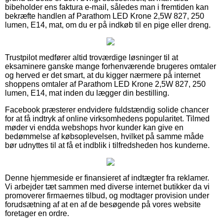
bibeholder ens faktura e-mail, således man i fremtiden kan
bekræfte handlen af Parathom LED Krone 2,5W 827, 250
lumen, E14, mat, om du er på indkøb til en pige eller dreng.
Trustpilot medfører altid troværdige løsninger til at
eksaminere ganske mange forhenværende brugeres omtaler
og herved er det smart, at du kigger nærmere på internet
shoppens omtaler af Parathom LED Krone 2,5W 827, 250
lumen, E14, mat inden du lægger din bestilling.
Facebook præsterer endvidere fuldstændig solide chancer
for at få indtryk af online virksomhedens popularitet. Tilmed
møder vi endda webshops hvor kunder kan give en
bedømmelse af købsoplevelsen, hvilket på samme måde
bør udnyttes til at få et indblik i tilfredsheden hos kunderne.
Denne hjemmeside er finansieret af indtægter fra reklamer.
Vi arbejder tæt sammen med diverse internet butikker da vi
promoverer firmaernes tilbud, og modtager provision under
forudsætning af at en af de besøgende på vores website
foretager en ordre.