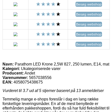
Besøg webshop
Besøg webshop
Besøg webshop
Besøg webshop
Besøg webshop
Navn:
Parathom LED Krone 2,5W 827, 250 lumen, E14, mat
Kategori:
Ukategoriserede varer
Producent:
Andet
Varenummer:
5657038556
EAN:
4058075438675
Vurderet til
3.7
ud af 5 stjerner baseret på
13
anmeldelser
Temmelig mange e-shops foreslår i dag en lang række
forskellige leveringsmåder. En af de mest benyttede er
efterhånden pakkeshoppen, fordi du så har fuld fleksibilitet til