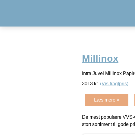
Millinox
Intra Juvel Millinox Pap
3013
kr.
(Vis fragtpris)
Læs mere »
De mest populære VVS-w
stort sortiment til gode pr