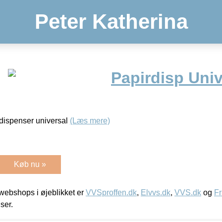
Peter Katherina
Papirdisp Univ
irdispenser universal
(Læs mere)
Køb nu »
ebshops i øjeblikket er
VVSproffen.dk
,
Elvvs.dk
,
VVS.dk
og
Fr
iser.