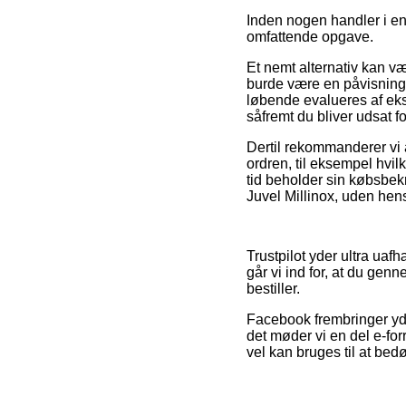
Inden nogen handler i en 
omfattende opgave.
Et nemt alternativ kan v
burde være en påvisning a
løbende evalueres af eksp
såfremt du bliver udsat f
Dertil rekommanderer vi
ordren, til eksempel hvil
tid beholder sin købsbek
Juvel Millinox, uden hens
Trustpilot yder ultra uaf
går vi ind for, at du gen
bestiller.
Facebook frembringer yd
det møder vi en del e-for
vel kan bruges til at be