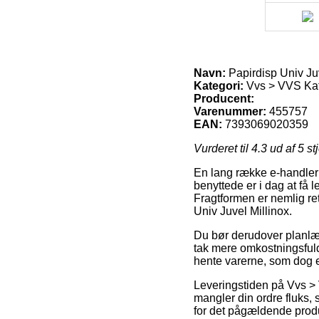
Navn:
Papirdisp Univ Juv
Kategori:
Vvs > VVS Ka
Producent:
Varenummer:
455757
EAN:
7393069020359
Vurderet til
4.3
ud af 5 st
En lang række e-handler 
benyttede er i dag at få 
Fragtformen er nemlig ret
Univ Juvel Millinox.
Du bør derudover planlægg
tak mere omkostningsfuld,
hente varerne, som dog er 
Leveringstiden på Vvs > 
mangler din ordre fluks,
for det pågældende prod