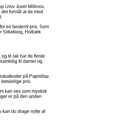
p Univ Juvel Millinox,
d det formål at de med
.
 for en bestemt pris. Som
ær Silkeborg, Holbæk
og til tak har de fleste
 samtidig til damer og
 rabatkoder på Papirdisp
betalelige pris.
 som kan ses som mystisk
linger er på den anden
v kan du drage nytte af