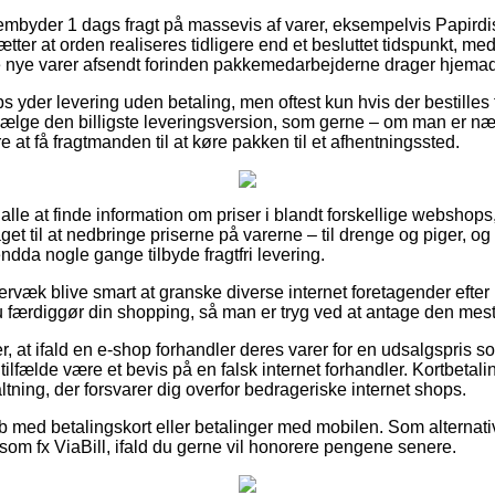
rembyder 1 dags fragt på massevis af varer, eksempelvis Papirdis
tter at orden realiseres tidligere end et besluttet tidspunkt, me
de nye varer afsendt forinden pakkemedarbejderne drager hjemad
 yder levering uden betaling, men oftest kun hvis der bestilles
vælge den billigste leveringsversion, som gerne – om man er n
e at få fragtmanden til at køre pakken til et afhentningssted.
alle at finde information om priser i blandt forskellige webshops, 
get til at nedbringe priserne på varerne – til drenge og piger, og
endda nogle gange tilbyde fragtfri levering.
rvæk blive smart at granske diverse internet foretagender efter
u færdiggør din shopping, så man er tryg ved at antage den mest 
r, at ifald en e-shop forhandler deres varer for en udsalgspris
e tilfælde være et bevis på en falsk internet forhandler. Kortbeta
altning, der forsvarer dig overfor bedrageriske internet shops.
øb med betalingskort eller betalinger med mobilen. Som alternati
som fx ViaBill, ifald du gerne vil honorere pengene senere.