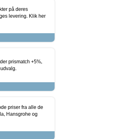
ter på deres
es levering. Klik her
yder prismatch +5%,
 udvalg.
de priser fra alle de
la, Hansgrohe og