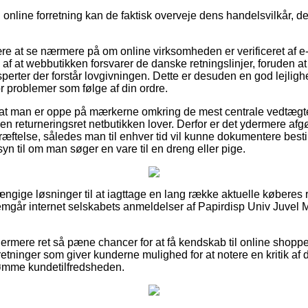
online forretning kan de faktisk overveje dens handelsvilkår, de
ære at se nærmere på om online virksomheden er verificeret af e
f at webbutikken forsvarer de danske retningslinjer, foruden at 
erter der forstår lovgivningen. Dette er desuden en god lejlighed
or problemer som følge af din ordre.
 at man er oppe på mærkerne omkring de mest centrale vedtægte
ken returneringsret netbutikken lover. Derfor er det ydermere afg
ræftelse, således man til enhver tid vil kunne dokumentere besti
yn til om man søger en vare til en dreng eller pige.
hængige løsninger til at iagttage en lang række aktuelle køberes 
nemgår internet selskabets anmeldelser af Papirdisp Univ Juvel Mi
ermere ret så pæne chancer for at få kendskab til online shop
retninger som giver kunderne mulighed for at notere en kritik af
dømme kundetilfredsheden.