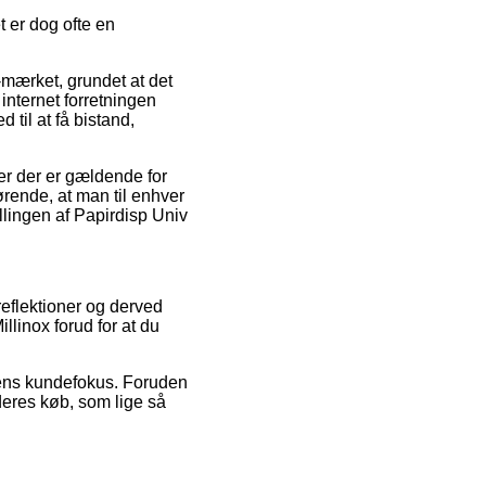
t er dog ofte en
-mærket, grundet at det
internet forretningen
 til at få bistand,
r der er gældende for
ørende, at man til enhver
llingen af Papirdisp Univ
reflektioner og derved
llinox forud for at du
pens kundefokus. Foruden
 deres køb, som lige så