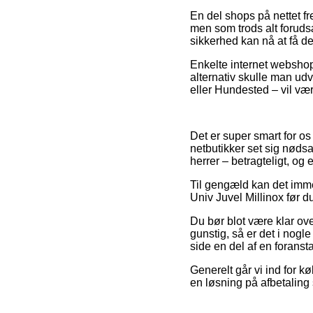
En del shops på nettet f
men som trods alt forudsæ
sikkerhed kan nå at få 
Enkelte internet webshops
alternativ skulle man ud
eller Hundested – vil vær
Det er super smart for os 
netbutikker set sig nødsa
herrer – betragteligt, og 
Til gengæld kan det imme
Univ Juvel Millinox før d
Du bør blot være klar ove
gunstig, så er det i nogl
side en del af en foranst
Generelt går vi ind for k
en løsning på afbetaling 