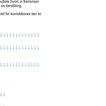
tlets hvori vi fremviser
en bestilling.
d for korrektioner der er
1
1
1
1
1
1
1
1
1
1
1
1
1
1
1
1
1
1
1
1
1
1
1
1
1
1
1
1
1
1
1
1
1
1
1
1
1
1
1
1
1