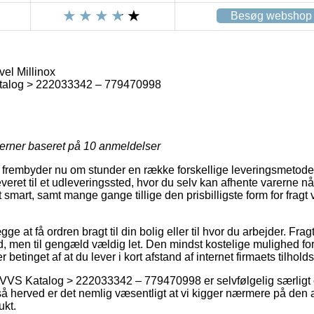
Besøg webshop
el Millinox
talog > 222033342 – 779470998
jerner baseret på
10
anmeldelser
frembyder nu om stunder en række forskellige leveringsmetoder
leveret til et udleveringssted, hvor du selv kan afhente varerne nå
 smart, samt mange gange tillige den prisbilligste form for fragt
e at få ordren bragt til din bolig eller til hvor du arbejder. Fra
 men til gengæld vældig let. Den mindst kostelige mulighed for f
betinget af at du lever i kort afstand af internet firmaets tilhold
VVS Katalog > 222033342 – 779470998 er selvfølgelig særligt c
 så herved er det nemlig væsentligt at vi kigger nærmere på den
ukt.