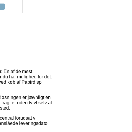
. En af de mest
r du har mulighed for det.
 ved køb af Papirdisp
gtløsningen er jævnligt en
ragt er uden tvivl selv at
ssted.
entral forudsat vi
 anslåede leveringsdato