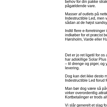
behov for din pakke strak
pågældende vare.
Masser af outlets på net
Indestructible Led, men v
sådan at de højst sandsynl
Indtil flere e-forretning
indkøber for et præcist b
Hørsholm, Varde eller Hasl
Det er jo ret ligetil for 
har adskillige Solar Plu
– til drenge og piger, og
levering.
Dog kan det ikke desto mi
Indestructible Led forud f
Man bør dog være så påvag
virker overordentlig attr
Kortbetalinger er trods al
Vi slår generelt et slag 