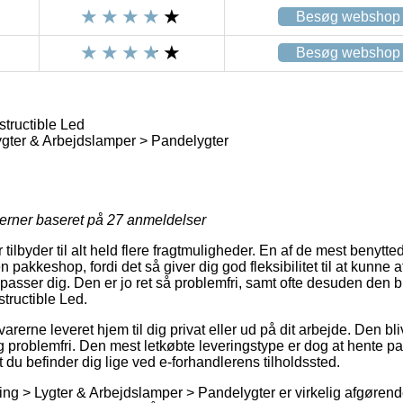
Besøg webshop
Besøg webshop
tructible Led
gter & Arbejdslamper > Pandelygter
jerner baseret på
27
anmeldelser
tilbyder til alt held flere fragtmuligheder. En af de mest benytt
 pakkeshop, fordi det så giver dig god fleksibilitet til at kunne a
passer dig. Den er jo ret så problemfri, samt ofte desuden den b
tructible Led.
 varerne leveret hjem til dig privat eller ud på dit arbejde. Den b
lig problemfri. Den mest letkøbte leveringstype er dog at hente 
t du befinder dig lige ved e-forhandlerens tilholdssted.
ng > Lygter & Arbejdslamper > Pandelygter er virkelig afgørende 