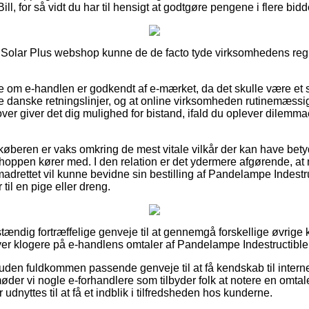
ill, for så vidt du har til hensigt at godtgøre pengene i flere bidd
en Solar Plus webshop kunne de de facto tyde virksomhedens regle
e om e-handlen er godkendt af e-mærket, da det skulle være et s
e danske retningslinjer, og at online virksomheden rutinemæssigt 
ver giver det dig mulighed for bistand, ifald du oplever dilemm
køberen er vaks omkring de mest vitale vilkår der kan have betydn
 shoppen kører med. I den relation er det ydermere afgørende, at 
madrettet vil kunne bevidne sin bestilling af Pandelampe Indest
til en pige eller dreng.
stændig fortræffelige genveje til at gennemgå forskellige øvrige
liver klogere på e-handlens omtaler af Pandelampe Indestructibl
den fuldkommen passende genveje til at få kendskab til inter
der vi nogle e-forhandlere som tilbyder folk at notere en omtal
nyttes til at få et indblik i tilfredsheden hos kunderne.