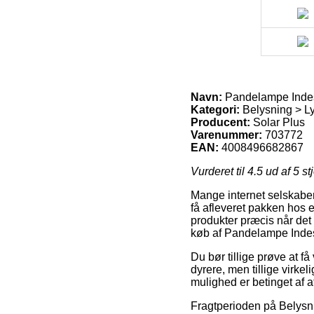
Navn:
Pandelampe Indes
Kategori:
Belysning > Ly
Producent:
Solar Plus
Varenummer:
703772
EAN:
4008496682867
Vurderet til
4.5
ud af 5 st
Mange internet selskaber 
få afleveret pakken hos en
produkter præcis når det 
køb af Pandelampe Indes
Du bør tillige prøve at få
dyrere, men tillige virke
mulighed er betinget af a
Fragtperioden på Belysni