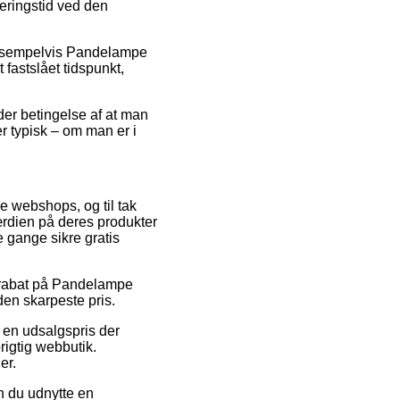
veringstid ved den
 eksempelvis Pandelampe
 fastslået tidspunkt,
nder betingelse af at man
r typisk – om man er i
ne webshops, og til tak
ærdien på deres produkter
e gange sikre gratis
er rabat på Pandelampe
 den skarpeste pris.
l en udsalgspris der
rigtig webbutik.
er.
an du udnytte en