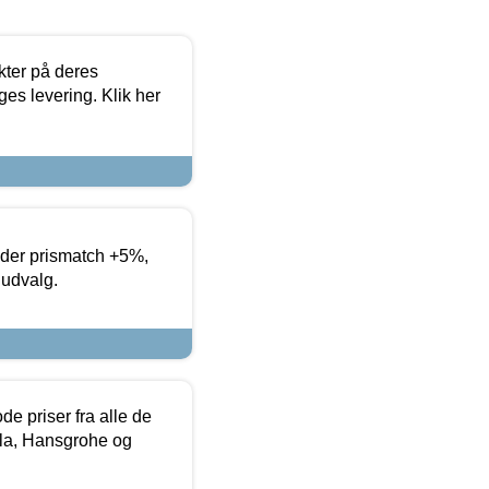
ter på deres
es levering. Klik her
yder prismatch +5%,
 udvalg.
de priser fra alle de
la, Hansgrohe og