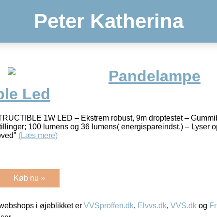
Peter Katherina
Pandelampe
ble Led
TIBLE 1W LED – Ekstrem robust, 9m droptestet – Gummibe
illinger; 100 lumens og 36 lumens( energispareindst.) – Lyser 
hoved"
(Læs mere)
Køb nu »
ebshops i øjeblikket er
VVSproffen.dk
,
Elvvs.dk
,
VVS.dk
og
Fr