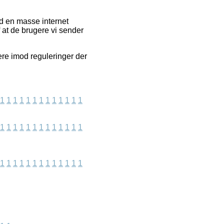
d en masse internet
f at de brugere vi sender
re imod reguleringer der
1
1
1
1
1
1
1
1
1
1
1
1
1
1
1
1
1
1
1
1
1
1
1
1
1
1
1
1
1
1
1
1
1
1
1
1
1
1
1