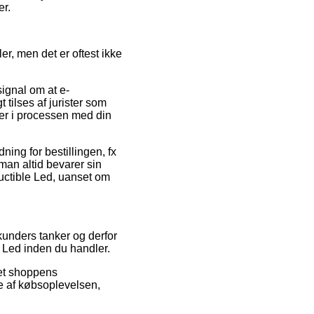
er.
r, men det er oftest ikke
ignal om at e-
tilses af jurister som
aer i processen med din
ing for bestillingen, fx
man altid bevarer sin
ructible Led, uanset om
 kunders tanker og derfor
e Led inden du handler.
net shoppens
e af købsoplevelsen,