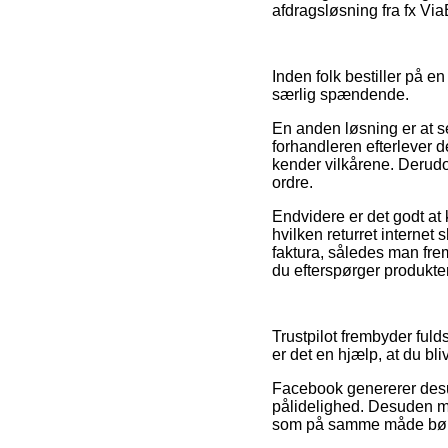
afdragsløsning fra fx ViaB
Inden folk bestiller på 
særlig spændende.
En anden løsning er at s
forhandleren efterlever d
kender vilkårene. Derudo
ordre.
Endvidere er det godt at 
hvilken returret internet
faktura, således man fre
du efterspørger produkter 
Trustpilot frembyder fuld
er det en hjælp, at du b
Facebook genererer desu
pålidelighed. Desuden mø
som på samme måde bør ud