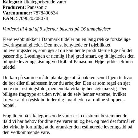
Kategori:
Ukategoriserede varer
Producent:
Panasonic
Varenummer:
7878400534
EAN:
5709620208074
Vurderet til
4
ud af 5 stjerner baseret på
16
anmeldelser
Flere webbutikker i Danmark tildeler nu en lang række forskellige
leveringsmuligheder. Den mest benyttede er i øjeblikket
udleveringssteder, som gør at du kan hente produkterne lige når det
passer dig. Løsningen er nemlig i høj grad smart, og tit ligeledes den
billigste leveringsløsning ved køb af Panasonic Høje fødder f/klima
udedel.
Du kan på samme måde planlægge at få pakken sendt hjem til hvor
du bor eller til adressen hvor du arbejder. Den er som regel en sjat
mere omkostningsfuld, men endda virkelig hensigtsmæssig. Den
billigste fragttype er uden tvivl at du selv henter varerne, hvilket
kræver at du fysisk befinder dig i nærheden af online shoppens
bopæl.
Fragttiden på Ukategoriserede varer er jo ekstremt bestemmende
ifald vi har behov for dine nye varer nu og her, og med det formål er
det virkelig fornuftigt at du gransker den estimerede leveringstid på
den vedkommende vare.