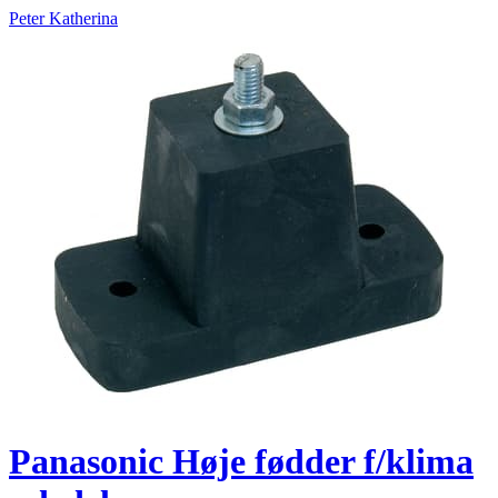
Peter Katherina
Panasonic Høje fødder f/klima