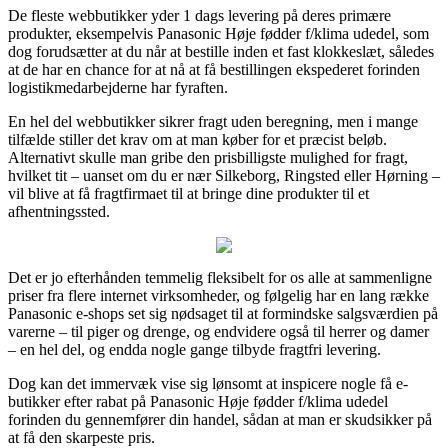
De fleste webbutikker yder 1 dags levering på deres primære
produkter, eksempelvis Panasonic Høje fødder f/klima udedel, som
dog forudsætter at du når at bestille inden et fast klokkeslæt, således
at de har en chance for at nå at få bestillingen ekspederet forinden
logistikmedarbejderne har fyraften.
En hel del webbutikker sikrer fragt uden beregning, men i mange
tilfælde stiller det krav om at man køber for et præcist beløb.
Alternativt skulle man gribe den prisbilligste mulighed for fragt,
hvilket tit – uanset om du er nær Silkeborg, Ringsted eller Hørning –
vil blive at få fragtfirmaet til at bringe dine produkter til et
afhentningssted.
Det er jo efterhånden temmelig fleksibelt for os alle at sammenligne
priser fra flere internet virksomheder, og følgelig har en lang række
Panasonic e-shops set sig nødsaget til at formindske salgsværdien på
varerne – til piger og drenge, og endvidere også til herrer og damer
– en hel del, og endda nogle gange tilbyde fragtfri levering.
Dog kan det immervæk vise sig lønsomt at inspicere nogle få e-
butikker efter rabat på Panasonic Høje fødder f/klima udedel
forinden du gennemfører din handel, sådan at man er skudsikker på
at få den skarpeste pris.