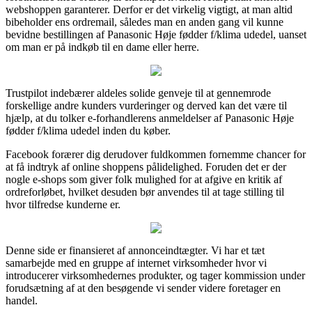
webshoppen garanterer. Derfor er det virkelig vigtigt, at man altid
bibeholder ens ordremail, således man en anden gang vil kunne
bevidne bestillingen af Panasonic Høje fødder f/klima udedel, uanset
om man er på indkøb til en dame eller herre.
Trustpilot indebærer aldeles solide genveje til at gennemrode
forskellige andre kunders vurderinger og derved kan det være til
hjælp, at du tolker e-forhandlerens anmeldelser af Panasonic Høje
fødder f/klima udedel inden du køber.
Facebook forærer dig derudover fuldkommen fornemme chancer for
at få indtryk af online shoppens pålidelighed. Foruden det er der
nogle e-shops som giver folk mulighed for at afgive en kritik af
ordreforløbet, hvilket desuden bør anvendes til at tage stilling til
hvor tilfredse kunderne er.
Denne side er finansieret af annonceindtægter. Vi har et tæt
samarbejde med en gruppe af internet virksomheder hvor vi
introducerer virksomhedernes produkter, og tager kommission under
forudsætning af at den besøgende vi sender videre foretager en
handel.