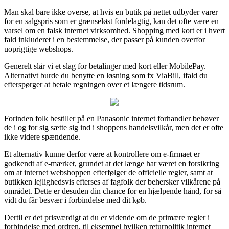
Man skal bare ikke overse, at hvis en butik på nettet udbyder varer
for en salgspris som er grænseløst fordelagtig, kan det ofte være en
varsel om en falsk internet virksomhed. Shopping med kort er i hvert
fald inkluderet i en bestemmelse, der passer på kunden overfor
uoprigtige webshops.
Generelt slår vi et slag for betalinger med kort eller MobilePay.
Alternativt burde du benytte en løsning som fx ViaBill, ifald du
efterspørger at betale regningen over et længere tidsrum.
Forinden folk bestiller på en Panasonic internet forhandler behøver
de i og for sig sætte sig ind i shoppens handelsvilkår, men det er ofte
ikke videre spændende.
Et alternativ kunne derfor være at kontrollere om e-firmaet er
godkendt af e-mærket, grundet at det længe har været en forsikring
om at internet webshoppen efterfølger de officielle regler, samt at
butikken lejlighedsvis efterses af fagfolk der behersker vilkårene på
området. Dette er desuden din chance for en hjælpende hånd, for så
vidt du får besvær i forbindelse med dit køb.
Dertil er det prisværdigt at du er vidende om de primære regler i
forbindelse med ordren, til eksempel hvilken returpolitik internet