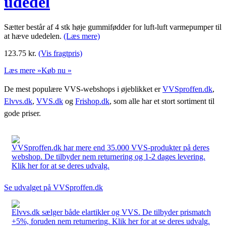
udedel
Sætter består af 4 stk høje gummifødder for luft-luft varmepumper til
at hæve udedelen.
(Læs mere)
123.75
kr.
(Vis fragtpris)
Læs mere »
Køb nu »
De mest populære VVS-webshops i øjeblikket er
VVSproffen.dk
,
Elvvs.dk
,
VVS.dk
og
Frishop.dk
, som alle har et stort sortiment til
gode priser.
VVSproffen.dk har mere end 35.000 VVS-produkter på deres
webshop. De tilbyder nem returnering og 1-2 dages levering.
Klik her for at se deres udvalg.
Se udvalget på VVSproffen.dk
Elvvs.dk sælger både elartikler og VVS. De tilbyder prismatch
+5%, foruden nem returnering. Klik her for at se deres udvalg.