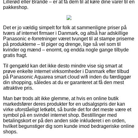
Lillerød eller Brande – er at få dem til at køre dine varer til en
pakkeshop.
Det er jo vældig simpelt for folk at sammenligne priser på
tværs af internet firmaer i Danmark, og altså har adskillige
Panasonic e-forretninger været tvunget til at stampe priserne
på produkterne – til piger og drenge, lige så vel som til
kvinder og mænd – enormt, og endda nogle gange tilbyde
gratis fragt.
Til gengæld kan det ikke desto mindre vise sig smart at
prøve enkelte internet virksomheder i Danmark efter tilbud
på Panasonic Aquarea smart cloud wifi inden du færdiggør
din shopping, således at du er garanteret at få den mest
attraktive pris.
Man bør trods alt ikke glemme, at hvis en online butik
markedsfører deres produkter for en udsalgspris der kan
virke uforståeligt letkøbt, så burde det for det meste være et
symbol på en svindel internet shop. Bestillinger med
betalingskort er på den anden side inkluderet i en orden,
hvilket begunstiger dig som kunde imod bedrageriske online
shops.