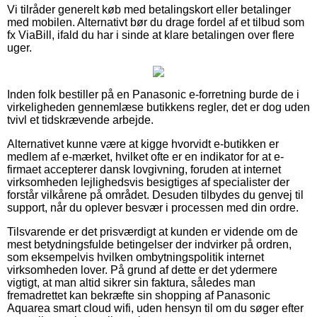
Vi tilråder generelt køb med betalingskort eller betalinger
med mobilen. Alternativt bør du drage fordel af et tilbud som
fx ViaBill, ifald du har i sinde at klare betalingen over flere
uger.
Inden folk bestiller på en Panasonic e-forretning burde de i
virkeligheden gennemlæse butikkens regler, det er dog uden
tvivl et tidskrævende arbejde.
Alternativet kunne være at kigge hvorvidt e-butikken er
medlem af e-mærket, hvilket ofte er en indikator for at e-
firmaet accepterer dansk lovgivning, foruden at internet
virksomheden lejlighedsvis besigtiges af specialister der
forstår vilkårene på området. Desuden tilbydes du genvej til
support, når du oplever besvær i processen med din ordre.
Tilsvarende er det prisværdigt at kunden er vidende om de
mest betydningsfulde betingelser der indvirker på ordren,
som eksempelvis hvilken ombytningspolitik internet
virksomheden lover. På grund af dette er det ydermere
vigtigt, at man altid sikrer sin faktura, således man
fremadrettet kan bekræfte sin shopping af Panasonic
Aquarea smart cloud wifi, uden hensyn til om du søger efter