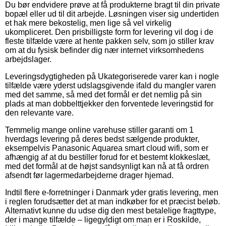
Du bør endvidere prøve at få produkterne bragt til din private
bopæl eller ud til dit arbejde. Løsningen viser sig undertiden
et hak mere bekostelig, men lige så vel virkelig
ukompliceret. Den prisbilligste form for levering vil dog i de
fleste tilfælde være at hente pakken selv, som jo stiller krav
om at du fysisk befinder dig nær internet virksomhedens
arbejdslager.
Leveringsdygtigheden på Ukategoriserede varer kan i nogle
tilfælde være yderst udslagsgivende ifald du mangler varen
med det samme, så med det formål er det nemlig på sin
plads at man dobbelttjekker den forventede leveringstid for
den relevante vare.
Temmelig mange online varehuse stiller garanti om 1
hverdags levering på deres bedst sælgende produkter,
eksempelvis Panasonic Aquarea smart cloud wifi, som er
afhængig af at du bestiller forud for et bestemt klokkeslæt,
med det formål at de højst sandsynligt kan nå at få ordren
afsendt før lagermedarbejderne drager hjemad.
Indtil flere e-forretninger i Danmark yder gratis levering, men
i reglen forudsætter det at man indkøber for et præcist beløb.
Alternativt kunne du udse dig den mest betalelige fragttype,
der i mange tilfælde – ligegyldigt om man er i Roskilde,