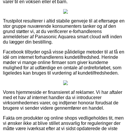
varer til en voksen eller et barn.
Trustpilot resulterer i altid stabile genveje til at eftersøge en
stor gruppe nuværende konsumenters tanker og af den
grund støtter vi, at du verificerer e-forhandlerens
anmeldelser af Panasonic Aquarea smart cloud wifi inden
du lægger din bestilling.
Facebook tilbyder også visse pålidelige metoder til at få en
idé om internet forhandlerens kundetilfredshed. Herinde
møder vi mange online firmaer som giver kunderne
mulighed for at udfærdige en omtale af ordreforløbet, som
ligeledes kan bruges til vurdering af kundetilfredsheden.
Vores hjemmeside er finansieret af reklamer. Vi har aftaler
med et hav af internet handler da vi introducerer
virksomhedernes varer, og indtjener honorar forudsat de
brugere vi sender videre gennemfører en handel.
Fakta om produkter og online shops vedligeholdes tit, men
vi ønsker ikke at blive stillet ansvarlig for reguleringer der
måtte være iværksat efter at vi sidst opdaterede de viste