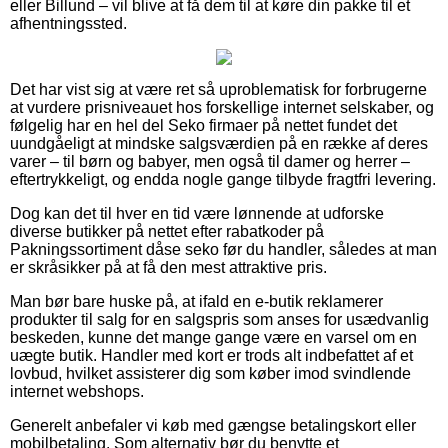
eller Billund – vil blive at få dem til at køre din pakke til et
afhentningssted.
Det har vist sig at være ret så uproblematisk for forbrugerne
at vurdere prisniveauet hos forskellige internet selskaber, og
følgelig har en hel del Seko firmaer på nettet fundet det
uundgåeligt at mindske salgsværdien på en række af deres
varer – til børn og babyer, men også til damer og herrer –
eftertrykkeligt, og endda nogle gange tilbyde fragtfri levering.
Dog kan det til hver en tid være lønnende at udforske
diverse butikker på nettet efter rabatkoder på
Pakningssortiment dåse seko før du handler, således at man
er skråsikker på at få den mest attraktive pris.
Man bør bare huske på, at ifald en e-butik reklamerer
produkter til salg for en salgspris som anses for usædvanlig
beskeden, kunne det mange gange være en varsel om en
uægte butik. Handler med kort er trods alt indbefattet af et
lovbud, hvilket assisterer dig som køber imod svindlende
internet webshops.
Generelt anbefaler vi køb med gængse betalingskort eller
mobilbetaling. Som alternativ bør du benytte et