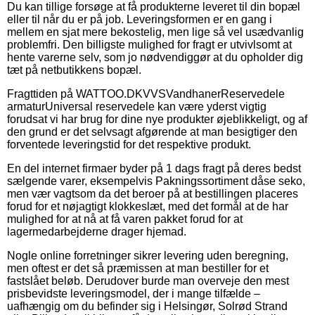
Du kan tillige forsøge at få produkterne leveret til din bopæl
eller til når du er på job. Leveringsformen er en gang i
mellem en sjat mere bekostelig, men lige så vel usædvanlig
problemfri. Den billigste mulighed for fragt er utvivlsomt at
hente varerne selv, som jo nødvendiggør at du opholder dig
tæt på netbutikkens bopæl.
Fragttiden på WATTOO.DKVVSVandhanerReservedele
armaturUniversal reservedele kan være yderst vigtig
forudsat vi har brug for dine nye produkter øjeblikkeligt, og af
den grund er det selvsagt afgørende at man besigtiger den
forventede leveringstid for det respektive produkt.
En del internet firmaer byder på 1 dags fragt på deres bedst
sælgende varer, eksempelvis Pakningssortiment dåse seko,
men vær vagtsom da det beroer på at bestillingen placeres
forud for et nøjagtigt klokkeslæt, med det formål at de har
mulighed for at nå at få varen pakket forud for at
lagermedarbejderne drager hjemad.
Nogle online forretninger sikrer levering uden beregning,
men oftest er det så præmissen at man bestiller for et
fastslået beløb. Derudover burde man overveje den mest
prisbevidste leveringsmodel, der i mange tilfælde –
uafhængig om du befinder sig i Helsingør, Solrød Strand