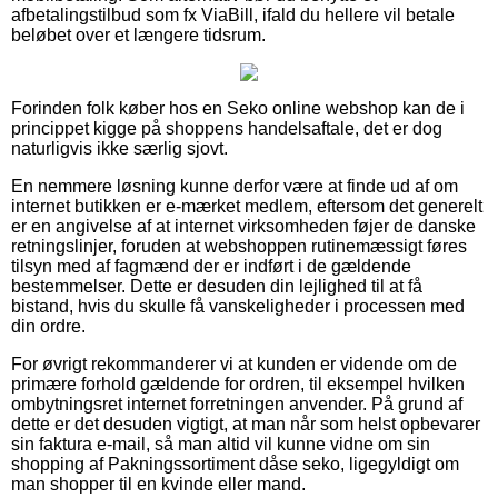
afbetalingstilbud som fx ViaBill, ifald du hellere vil betale
beløbet over et længere tidsrum.
Forinden folk køber hos en Seko online webshop kan de i
princippet kigge på shoppens handelsaftale, det er dog
naturligvis ikke særlig sjovt.
En nemmere løsning kunne derfor være at finde ud af om
internet butikken er e-mærket medlem, eftersom det generelt
er en angivelse af at internet virksomheden føjer de danske
retningslinjer, foruden at webshoppen rutinemæssigt føres
tilsyn med af fagmænd der er indført i de gældende
bestemmelser. Dette er desuden din lejlighed til at få
bistand, hvis du skulle få vanskeligheder i processen med
din ordre.
For øvrigt rekommanderer vi at kunden er vidende om de
primære forhold gældende for ordren, til eksempel hvilken
ombytningsret internet forretningen anvender. På grund af
dette er det desuden vigtigt, at man når som helst opbevarer
sin faktura e-mail, så man altid vil kunne vidne om sin
shopping af Pakningssortiment dåse seko, ligegyldigt om
man shopper til en kvinde eller mand.