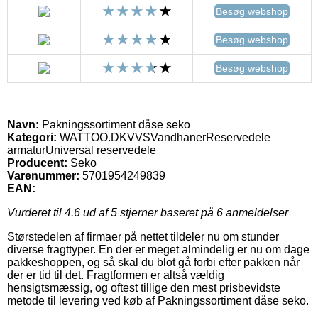
Besøg webshop
Besøg webshop
Besøg webshop
Navn:
Pakningssortiment dåse seko
Kategori:
WATTOO.DKVVSVandhanerReservedele
armaturUniversal reservedele
Producent:
Seko
Varenummer:
5701954249839
EAN:
Vurderet til
4.6
ud af 5 stjerner baseret på
6
anmeldelser
Størstedelen af firmaer på nettet tildeler nu om stunder
diverse fragttyper. En der er meget almindelig er nu om dage
pakkeshoppen, og så skal du blot gå forbi efter pakken når
der er tid til det. Fragtformen er altså vældig
hensigtsmæssig, og oftest tillige den mest prisbevidste
metode til levering ved køb af Pakningssortiment dåse seko.