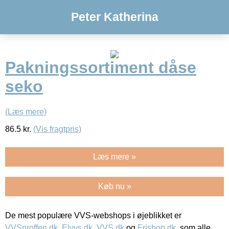
Peter Katherina
Pakningssortiment dåse
seko
(Læs mere)
86.5
kr.
(Vis fragtpris)
Læs mere »
Køb nu »
De mest populære VVS-webshops i øjeblikket er
VVSproffen.dk
,
Elvvs.dk
,
VVS.dk
og
Frishop.dk
, som alle