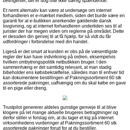
betingelser, det er dog ofte ikke særlig spændende.
Et nemt alternativ kan være at undersøge om internet
forhandleren er e-mærket medlem, siden det burde være en
garanti for at e-butikken anerkender gældende dansk
lovgivning, og at internet forhandleren undertiden ses til af
jurister der har megen viden om reglerne på området. Dette
er desuden din genvej til at få hjælp, for så vidt du får
udfordringer i forbindelse med din handel.
Ligeså er det smart at kunden er obs på de væsentligste
regler der kan have indvirkning på ordren, eksempelvis
hvilken ombytningspolitik netbutikken bruger. I den
sammenhæng er det samtidig relevant, at man stadig
bibeholder ens købsbekræftelse, således man til enhver tid
kan dokumentere bestillingen af Pakningssortiment 60 stk
assorterede pakninger, uafhængig om du skal købe en gave
til en pige eller dreng.
Trustpilot genererer aldeles gunstige genveje til at blive
klogere på ret mange aktuelle brugeres betragtninger og
derfor stiller vi forslag om, at du tager et kig på internet
virksomhedens vurderinger af Pakningssortiment 60 stk
assorterede pakninger forud for at du bestiller.