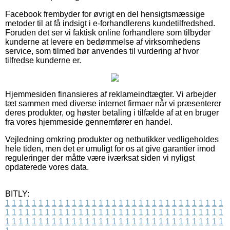
Facebook frembyder for øvrigt en del hensigtsmæssige
metoder til at få indsigt i e-forhandlerens kundetilfredshed.
Foruden det ser vi faktisk online forhandlere som tilbyder
kunderne at levere en bedømmelse af virksomhedens
service, som tilmed bør anvendes til vurdering af hvor
tilfredse kunderne er.
Hjemmesiden finansieres af reklameindtægter. Vi arbejder
tæt sammen med diverse internet firmaer når vi præsenterer
deres produkter, og høster betaling i tilfælde af at en bruger
fra vores hjemmeside gennemfører en handel.
Vejledning omkring produkter og netbutikker vedligeholdes
hele tiden, men det er umuligt for os at give garantier imod
reguleringer der måtte være iværksat siden vi nyligst
opdaterede vores data.
BITLY:
1
1
1
1
1
1
1
1
1
1
1
1
1
1
1
1
1
1
1
1
1
1
1
1
1
1
1
1
1
1
1
1
1
1
1
1
1
1
1
1
1
1
1
1
1
1
1
1
1
1
1
1
1
1
1
1
1
1
1
1
1
1
1
1
1
1
1
1
1
1
1
1
1
1
1
1
1
1
1
1
1
1
1
1
1
1
1
1
1
1
1
1
1
1
1
1
1
1
1