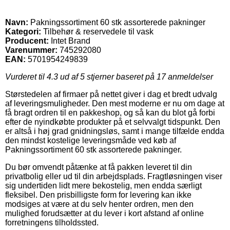
Navn:
Pakningssortiment 60 stk assorterede pakninger
Kategori:
Tilbehør & reservedele til vask
Producent:
Intet Brand
Varenummer:
745292080
EAN:
5701954249839
Vurderet til
4.3
ud af 5 stjerner baseret på
17
anmeldelser
Størstedelen af firmaer på nettet giver i dag et bredt udvalg
af leveringsmuligheder. Den mest moderne er nu om dage at
få bragt ordren til en pakkeshop, og så kan du blot gå forbi
efter de nyindkøbte produkter på et selvvalgt tidspunkt. Den
er altså i høj grad gnidningsløs, samt i mange tilfælde endda
den mindst kostelige leveringsmåde ved køb af
Pakningssortiment 60 stk assorterede pakninger.
Du bør omvendt påtænke at få pakken leveret til din
privatbolig eller ud til din arbejdsplads. Fragtløsningen viser
sig undertiden lidt mere bekostelig, men endda særligt
fleksibel. Den prisbilligste form for levering kan ikke
modsiges at være at du selv henter ordren, men den
mulighed forudsætter at du lever i kort afstand af online
forretningens tilholdssted.