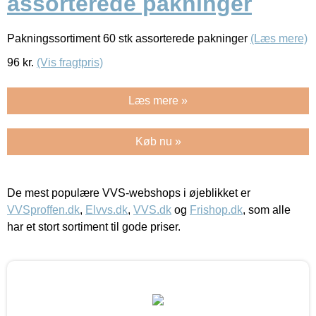
assorterede pakninger
Pakningssortiment 60 stk assorterede pakninger
(Læs mere)
96
kr.
(Vis fragtpris)
Læs mere »
Køb nu »
De mest populære VVS-webshops i øjeblikket er
VVSproffen.dk
,
Elvvs.dk
,
VVS.dk
og
Frishop.dk
, som alle
har et stort sortiment til gode priser.