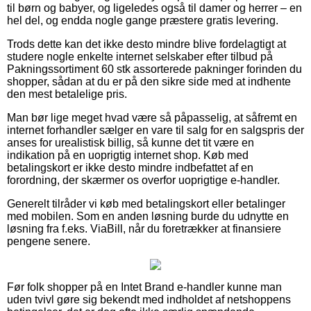
til børn og babyer, og ligeledes også til damer og herrer – en
hel del, og endda nogle gange præstere gratis levering.
Trods dette kan det ikke desto mindre blive fordelagtigt at
studere nogle enkelte internet selskaber efter tilbud på
Pakningssortiment 60 stk assorterede pakninger forinden du
shopper, sådan at du er på den sikre side med at indhente
den mest betalelige pris.
Man bør lige meget hvad være så påpasselig, at såfremt en
internet forhandler sælger en vare til salg for en salgspris der
anses for urealistisk billig, så kunne det tit være en
indikation på en uoprigtig internet shop. Køb med
betalingskort er ikke desto mindre indbefattet af en
forordning, der skærmer os overfor uoprigtige e-handler.
Generelt tilråder vi køb med betalingskort eller betalinger
med mobilen. Som en anden løsning burde du udnytte en
løsning fra f.eks. ViaBill, når du foretrækker at finansiere
pengene senere.
Før folk shopper på en Intet Brand e-handler kunne man
uden tvivl gøre sig bekendt med indholdet af netshoppens