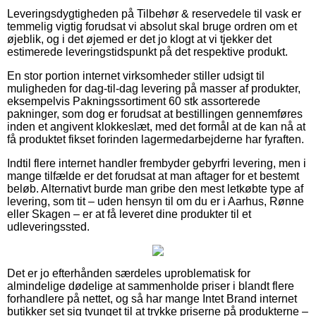
Leveringsdygtigheden på Tilbehør & reservedele til vask er
temmelig vigtig forudsat vi absolut skal bruge ordren om et
øjeblik, og i det øjemed er det jo klogt at vi tjekker det
estimerede leveringstidspunkt på det respektive produkt.
En stor portion internet virksomheder stiller udsigt til
muligheden for dag-til-dag levering på masser af produkter,
eksempelvis Pakningssortiment 60 stk assorterede
pakninger, som dog er forudsat at bestillingen gennemføres
inden et angivent klokkeslæt, med det formål at de kan nå at
få produktet fikset forinden lagermedarbejderne har fyraften.
Indtil flere internet handler frembyder gebyrfri levering, men i
mange tilfælde er det forudsat at man aftager for et bestemt
beløb. Alternativt burde man gribe den mest letkøbte type af
levering, som tit – uden hensyn til om du er i Aarhus, Rønne
eller Skagen – er at få leveret dine produkter til et
udleveringssted.
Det er jo efterhånden særdeles uproblematisk for
almindelige dødelige at sammenholde priser i blandt flere
forhandlere på nettet, og så har mange Intet Brand internet
butikker set sig tvunget til at trykke priserne på produkterne –