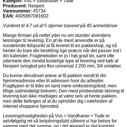
Kategori:
Vvs > Vandhaner > Tude
Producent:
Neoperl
Varenummer:
45734
EAN:
4005897081602
Vurderet til
4.7
ud af 5 stjerner baseret på
40
anmeldelser
Mange firmaer på nettet yder nu om stunder alverdens
løsninger til levering. En af de mest anvendte er på
nuværende tidspunkt at få leveret til en pakkeshop, og så
henter du bare din bestilling lige præcis når det passer ind i
din kalender. Fragtmetoden er jo i høj grad let, samt ofte
ydermere den mindst kostelige type af levering ved køb af
Neoperl svingtud prio flex universal J 200 mm, 3/4 omløber.
Du kunne derudover prøve at få pakken sendt til din
hjemmeadresse eller til adressen hvor du arbejder.
Fragttypen er til tider en tand mere omkostningsfuld, men
tillige ualmindeligt bekvem. Den mest prisbevidste løsning til
levering kan ikke modsiges at være selv at hente pakken,
men dette betinges af at du opholder dig i nærheden af
internet shoppens hjemsted.
Leveringshastigheden på Vvs > Vandhaner > Tude er
selvfølgelig ret så betydningsfuld såfremt vi har behov for
varerne med det samme, og i det øjemed er det komplet