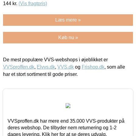
144
kr.
(Vis fragtpris)
Læs mere »
Køb nu »
De mest populære VVS-webshops i øjeblikket er
VVSproffen.dk
,
Elvvs.dk
,
VVS.dk
og
Frishop.dk
, som alle
har et stort sortiment til gode priser.
VVSproffen.dk har mere end 35.000 VVS-produkter på
deres webshop. De tilbyder nem returnering og 1-2
dages levering. Klik her for at se deres udvalg.