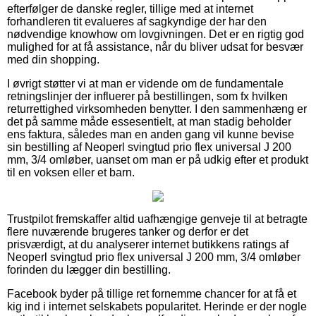
efterfølger de danske regler, tillige med at internet
forhandleren tit evalueres af sagkyndige der har den
nødvendige knowhow om lovgivningen. Det er en rigtig god
mulighed for at få assistance, når du bliver udsat for besvær
med din shopping.
I øvrigt støtter vi at man er vidende om de fundamentale
retningslinjer der influerer på bestillingen, som fx hvilken
returrettighed virksomheden benytter. I den sammenhæng er
det på samme måde essesentielt, at man stadig beholder
ens faktura, således man en anden gang vil kunne bevise
sin bestilling af Neoperl svingtud prio flex universal J 200
mm, 3/4 omløber, uanset om man er på udkig efter et produkt
til en voksen eller et barn.
Trustpilot fremskaffer altid uafhængige genveje til at betragte
flere nuværende brugeres tanker og derfor er det
prisværdigt, at du analyserer internet butikkens ratings af
Neoperl svingtud prio flex universal J 200 mm, 3/4 omløber
forinden du lægger din bestilling.
Facebook byder på tillige ret fornemme chancer for at få et
kig ind i internet selskabets popularitet. Herinde er der nogle