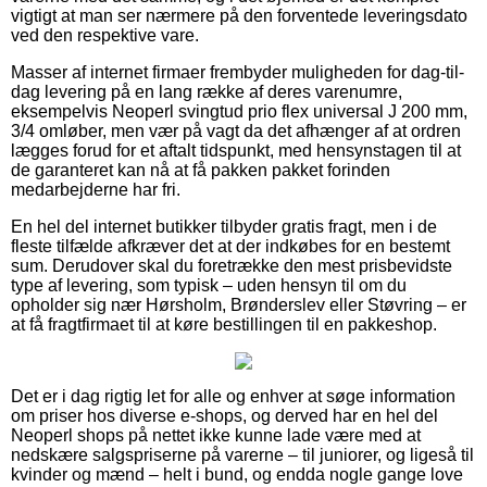
vigtigt at man ser nærmere på den forventede leveringsdato
ved den respektive vare.
Masser af internet firmaer frembyder muligheden for dag-til-
dag levering på en lang række af deres varenumre,
eksempelvis Neoperl svingtud prio flex universal J 200 mm,
3/4 omløber, men vær på vagt da det afhænger af at ordren
lægges forud for et aftalt tidspunkt, med hensynstagen til at
de garanteret kan nå at få pakken pakket forinden
medarbejderne har fri.
En hel del internet butikker tilbyder gratis fragt, men i de
fleste tilfælde afkræver det at der indkøbes for en bestemt
sum. Derudover skal du foretrække den mest prisbevidste
type af levering, som typisk – uden hensyn til om du
opholder sig nær Hørsholm, Brønderslev eller Støvring – er
at få fragtfirmaet til at køre bestillingen til en pakkeshop.
Det er i dag rigtig let for alle og enhver at søge information
om priser hos diverse e-shops, og derved har en hel del
Neoperl shops på nettet ikke kunne lade være med at
nedskære salgspriserne på varerne – til juniorer, og ligeså til
kvinder og mænd – helt i bund, og endda nogle gange love