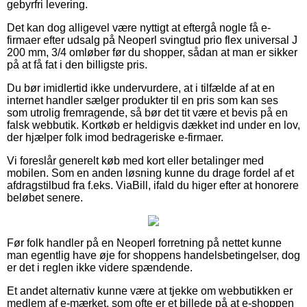
gebyrfri levering.
Det kan dog alligevel være nyttigt at eftergå nogle få e-
firmaer efter udsalg på Neoperl svingtud prio flex universal J
200 mm, 3/4 omløber før du shopper, sådan at man er sikker
på at få fat i den billigste pris.
Du bør imidlertid ikke undervurdere, at i tilfælde af at en
internet handler sælger produkter til en pris som kan ses
som utrolig fremragende, så bør det tit være et bevis på en
falsk webbutik. Kortkøb er heldigvis dækket ind under en lov,
der hjælper folk imod bedrageriske e-firmaer.
Vi foreslår generelt køb med kort eller betalinger med
mobilen. Som en anden løsning kunne du drage fordel af et
afdragstilbud fra f.eks. ViaBill, ifald du higer efter at honorere
beløbet senere.
Før folk handler på en Neoperl forretning på nettet kunne
man egentlig have øje for shoppens handelsbetingelser, dog
er det i reglen ikke videre spændende.
Et andet alternativ kunne være at tjekke om webbutikken er
medlem af e-mærket, som ofte er et billede på at e-shoppen