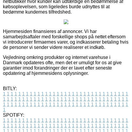
netbutikker hvor kunder kan udfærdige en bedømmelse af
købsoplevelsen, som ligeledes burde udnyttes til at
bedømme kundernes tilfredshed.
Hjemmesiden finansieres af annoncer. Vi har
samarbejdsaftaler med forskellige shops på nettet eftersom
vi introducerer firmaernes varer, og indkasserer betaling hvis
de personer vi sender videre realiserer et indkøb.
Vejledning omkring produkter og internet varehuse i
Danmark opdateres ofte, men det er umuligt for os at give
garantier imod forandringer der er lavet efter seneste
opdatering af hjemmesidens oplysninger.
BITLY:
1
1
1
1
1
1
1
1
1
1
1
1
1
1
1
1
1
1
1
1
1
1
1
1
1
1
1
1
1
1
1
1
1
1
1
1
1
1
1
1
1
1
1
1
1
1
1
1
1
1
1
1
1
1
1
1
1
1
1
1
1
1
1
1
1
1
1
1
1
1
1
1
1
1
1
1
1
1
1
1
1
1
1
1
1
1
1
1
1
1
1
1
1
1
1
1
1
1
1
1
SPOTIFY:
1
1
1
1
1
1
1
1
1
1
1
1
1
1
1
1
1
1
1
1
1
1
1
1
1
1
1
1
1
1
1
1
1
1
1
1
1
1
1
1
1
1
1
1
1
1
1
1
1
1
1
1
1
1
1
1
1
1
1
1
1
1
1
1
1
1
1
1
1
1
1
1
1
1
1
1
1
1
1
1
1
1
1
1
1
1
1
1
1
1
1
1
1
1
1
1
1
1
1