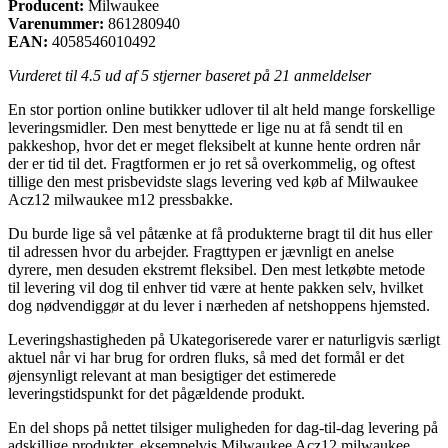
Producent:
Milwaukee
Varenummer:
861280940
EAN:
4058546010492
Vurderet til
4.5
ud af 5 stjerner baseret på
21
anmeldelser
En stor portion online butikker udlover til alt held mange forskellige
leveringsmidler. Den mest benyttede er lige nu at få sendt til en
pakkeshop, hvor det er meget fleksibelt at kunne hente ordren når
der er tid til det. Fragtformen er jo ret så overkommelig, og oftest
tillige den mest prisbevidste slags levering ved køb af Milwaukee
Acz12 milwaukee m12 pressbakke.
Du burde lige så vel påtænke at få produkterne bragt til dit hus eller
til adressen hvor du arbejder. Fragttypen er jævnligt en anelse
dyrere, men desuden ekstremt fleksibel. Den mest letkøbte metode
til levering vil dog til enhver tid være at hente pakken selv, hvilket
dog nødvendiggør at du lever i nærheden af netshoppens hjemsted.
Leveringshastigheden på Ukategoriserede varer er naturligvis særligt
aktuel når vi har brug for ordren fluks, så med det formål er det
øjensynligt relevant at man besigtiger det estimerede
leveringstidspunkt for det pågældende produkt.
En del shops på nettet tilsiger muligheden for dag-til-dag levering på
adskillige produkter, eksempelvis Milwaukee Acz12 milwaukee