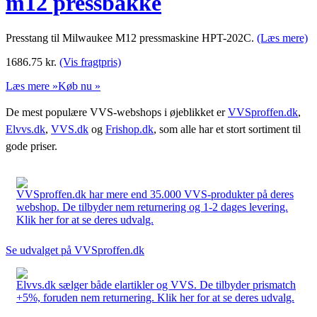
m12 pressbakke
Presstang til Milwaukee M12 pressmaskine HPT-202C.
(Læs mere)
1686.75
kr.
(Vis fragtpris)
Læs mere »
Køb nu »
De mest populære VVS-webshops i øjeblikket er
VVSproffen.dk
,
Elvvs.dk
,
VVS.dk
og
Frishop.dk
, som alle har et stort sortiment til
gode priser.
VVSproffen.dk har mere end 35.000 VVS-produkter på deres
webshop. De tilbyder nem returnering og 1-2 dages levering.
Klik her for at se deres udvalg.
Se udvalget på VVSproffen.dk
Elvvs.dk sælger både elartikler og VVS. De tilbyder prismatch
+5%, foruden nem returnering. Klik her for at se deres udvalg.