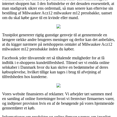
internet shoppen har. I den forbindelse er det desuden essesentielt, at
man stadigvæk sikrer ens ordremail, så man senere kan eftervise sin
bestilling af Milwaukee Acz12 milwaukee m12 pressbakke, uanset
om du skal købe gave til en kvinde eller mand.
Trustpilot genererer rigtig gunstige genveje til at gennemrode en
længere række andre brugeres meninger og derfor kan det anbefales,
at du kigger nærmere på netshoppens omtaler af Milwaukee Acz12
milwaukee m12 pressbakke inden du køber.
Facebook yder tilsvarende ret så tiltalende muligheder for at få
indblik i e-shoppens kundetilfredshed. Tilmed ser vi endda online
selskaber i Danmark hvor du kan skrive en bedømmelse af deres
købsoplevelse, hvilket tillige kan tages i brug til afvejning af
tilfredsheden hos kunderne.
Vores website finansieres af reklamer. Vi arbejder tæt sammen med
en samling af online forretninger hvori vi fremviser firmaernes varer,
og indtjener provision hvis en af de besøgende på vores hjemmeside
gennemfører et køb.
Informationer om produkter og online firmaer værnes om jævnligt,