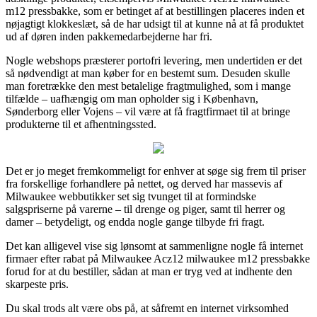
m12 pressbakke, som er betinget af at bestillingen placeres inden et
nøjagtigt klokkeslæt, så de har udsigt til at kunne nå at få produktet
ud af døren inden pakkemedarbejderne har fri.
Nogle webshops præsterer portofri levering, men undertiden er det
så nødvendigt at man køber for en bestemt sum. Desuden skulle
man foretrække den mest betalelige fragtmulighed, som i mange
tilfælde – uafhængig om man opholder sig i København,
Sønderborg eller Vojens – vil være at få fragtfirmaet til at bringe
produkterne til et afhentningssted.
Det er jo meget fremkommeligt for enhver at søge sig frem til priser
fra forskellige forhandlere på nettet, og derved har massevis af
Milwaukee webbutikker set sig tvunget til at formindske
salgspriserne på varerne – til drenge og piger, samt til herrer og
damer – betydeligt, og endda nogle gange tilbyde fri fragt.
Det kan alligevel vise sig lønsomt at sammenligne nogle få internet
firmaer efter rabat på Milwaukee Acz12 milwaukee m12 pressbakke
forud for at du bestiller, sådan at man er tryg ved at indhente den
skarpeste pris.
Du skal trods alt være obs på, at såfremt en internet virksomhed