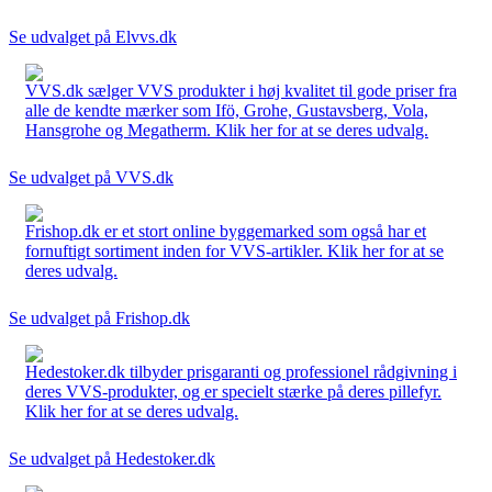
Se udvalget på Elvvs.dk
VVS.dk sælger VVS produkter i høj kvalitet til gode priser fra
alle de kendte mærker som Ifö, Grohe, Gustavsberg, Vola,
Hansgrohe og Megatherm. Klik her for at se deres udvalg.
Se udvalget på VVS.dk
Frishop.dk er et stort online byggemarked som også har et
fornuftigt sortiment inden for VVS-artikler. Klik her for at se
deres udvalg.
Se udvalget på Frishop.dk
Hedestoker.dk tilbyder prisgaranti og professionel rådgivning i
deres VVS-produkter, og er specielt stærke på deres pillefyr.
Klik her for at se deres udvalg.
Se udvalget på Hedestoker.dk