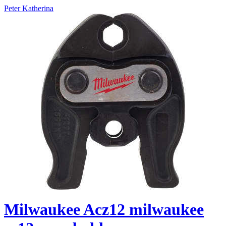
Peter Katherina
Milwaukee Acz12 milwaukee