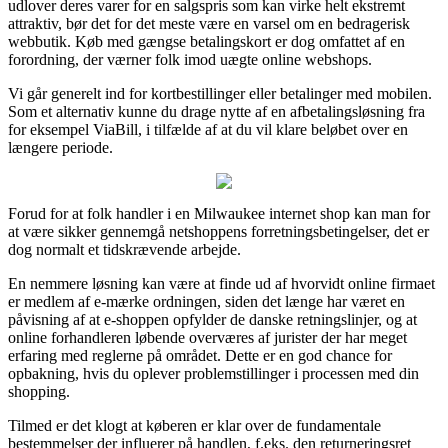
udlover deres varer for en salgspris som kan virke helt ekstremt
attraktiv, bør det for det meste være en varsel om en bedragerisk
webbutik. Køb med gængse betalingskort er dog omfattet af en
forordning, der værner folk imod uægte online webshops.
Vi går generelt ind for kortbestillinger eller betalinger med mobilen.
Som et alternativ kunne du drage nytte af en afbetalingsløsning fra
for eksempel ViaBill, i tilfælde af at du vil klare beløbet over en
længere periode.
Forud for at folk handler i en Milwaukee internet shop kan man for
at være sikker gennemgå netshoppens forretningsbetingelser, det er
dog normalt et tidskrævende arbejde.
En nemmere løsning kan være at finde ud af hvorvidt online firmaet
er medlem af e-mærke ordningen, siden det længe har været en
påvisning af at e-shoppen opfylder de danske retningslinjer, og at
online forhandleren løbende overværes af jurister der har meget
erfaring med reglerne på området. Dette er en god chance for
opbakning, hvis du oplever problemstillinger i processen med din
shopping.
Tilmed er det klogt at køberen er klar over de fundamentale
bestemmelser der influerer på handlen, f.eks. den returneringsret