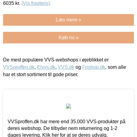
6035
kr.
(Vis fragtpris)
Læs mere »
Køb nu »
De mest populære VVS-webshops i øjeblikket er
VVSproffen.dk
,
Elvvs.dk
,
VVS.dk
og
Frishop.dk
, som alle
har et stort sortiment til gode priser.
VVSproffen.dk har mere end 35.000 VVS-produkter på
deres webshop. De tilbyder nem returnering og 1-2
dages levering. Klik her for at se deres udvalg.