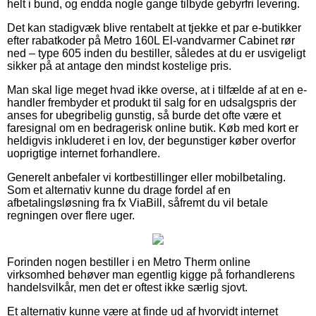
helt i bund, og endda nogle gange tilbyde gebyrfri levering.
Det kan stadigvæk blive rentabelt at tjekke et par e-butikker
efter rabatkoder på Metro 160L El-vandvarmer Cabinet rør
ned – type 605 inden du bestiller, således at du er usvigeligt
sikker på at antage den mindst kostelige pris.
Man skal lige meget hvad ikke overse, at i tilfælde af at en e-
handler frembyder et produkt til salg for en udsalgspris der
anses for ubegribelig gunstig, så burde det ofte være et
faresignal om en bedragerisk online butik. Køb med kort er
heldigvis inkluderet i en lov, der begunstiger køber overfor
uoprigtige internet forhandlere.
Generelt anbefaler vi kortbestillinger eller mobilbetaling.
Som et alternativ kunne du drage fordel af en
afbetalingsløsning fra fx ViaBill, såfremt du vil betale
regningen over flere uger.
Forinden nogen bestiller i en Metro Therm online
virksomhed behøver man egentlig kigge på forhandlerens
handelsvilkår, men det er oftest ikke særlig sjovt.
Et alternativ kunne være at finde ud af hvorvidt internet