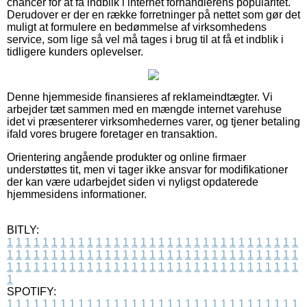
chancer for at få indblik i internet forhandlerens popularitet.
Derudover er der en række forretninger på nettet som gør det
muligt at formulere en bedømmelse af virksomhedens
service, som lige så vel må tages i brug til at få et indblik i
tidligere kunders oplevelser.
Denne hjemmeside finansieres af reklameindtægter. Vi
arbejder tæt sammen med en mængde internet varehuse
idet vi præsenterer virksomhedernes varer, og tjener betaling
ifald vores brugere foretager en transaktion.
Orientering angående produkter og online firmaer
understøttes tit, men vi tager ikke ansvar for modifikationer
der kan være udarbejdet siden vi nyligst opdaterede
hjemmesidens informationer.
BITLY:
1
1
1
1
1
1
1
1
1
1
1
1
1
1
1
1
1
1
1
1
1
1
1
1
1
1
1
1
1
1
1
1
1
1
1
1
1
1
1
1
1
1
1
1
1
1
1
1
1
1
1
1
1
1
1
1
1
1
1
1
1
1
1
1
1
1
1
1
1
1
1
1
1
1
1
1
1
1
1
1
1
1
1
1
1
1
1
1
1
1
1
1
1
1
1
1
1
1
1
1
SPOTIFY:
1
1
1
1
1
1
1
1
1
1
1
1
1
1
1
1
1
1
1
1
1
1
1
1
1
1
1
1
1
1
1
1
1