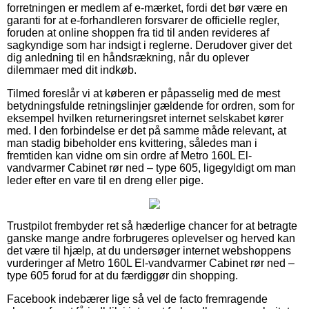
forretningen er medlem af e-mærket, fordi det bør være en
garanti for at e-forhandleren forsvarer de officielle regler,
foruden at online shoppen fra tid til anden revideres af
sagkyndige som har indsigt i reglerne. Derudover giver det
dig anledning til en håndsrækning, når du oplever
dilemmaer med dit indkøb.
Tilmed foreslår vi at køberen er påpasselig med de mest
betydningsfulde retningslinjer gældende for ordren, som for
eksempel hvilken returneringsret internet selskabet kører
med. I den forbindelse er det på samme måde relevant, at
man stadig bibeholder ens kvittering, således man i
fremtiden kan vidne om sin ordre af Metro 160L El-
vandvarmer Cabinet rør ned – type 605, ligegyldigt om man
leder efter en vare til en dreng eller pige.
Trustpilot frembyder ret så hæderlige chancer for at betragte
ganske mange andre forbrugeres oplevelser og herved kan
det være til hjælp, at du undersøger internet webshoppens
vurderinger af Metro 160L El-vandvarmer Cabinet rør ned –
type 605 forud for at du færdiggør din shopping.
Facebook indebærer lige så vel de facto fremragende