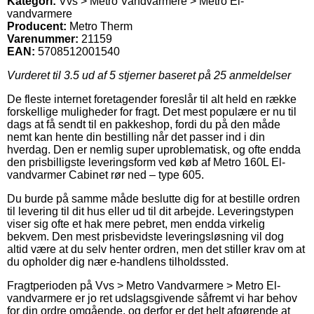
Kategori:
Vvs > Metro Vandvarmere > Metro El-
vandvarmere
Producent:
Metro Therm
Varenummer:
21159
EAN:
5708512001540
Vurderet til
3.5
ud af 5 stjerner baseret på
25
anmeldelser
De fleste internet foretagender foreslår til alt held en række
forskellige muligheder for fragt. Det mest populære er nu til
dags at få sendt til en pakkeshop, fordi du på den måde
nemt kan hente din bestilling når det passer ind i din
hverdag. Den er nemlig super uproblematisk, og ofte endda
den prisbilligste leveringsform ved køb af Metro 160L El-
vandvarmer Cabinet rør ned – type 605.
Du burde på samme måde beslutte dig for at bestille ordren
til levering til dit hus eller ud til dit arbejde. Leveringstypen
viser sig ofte et hak mere pebret, men endda virkelig
bekvem. Den mest prisbevidste leveringsløsning vil dog
altid være at du selv henter ordren, men det stiller krav om at
du opholder dig nær e-handlens tilholdssted.
Fragtperioden på Vvs > Metro Vandvarmere > Metro El-
vandvarmere er jo ret udslagsgivende såfremt vi har behov
for din ordre omgående, og derfor er det helt afgørende at