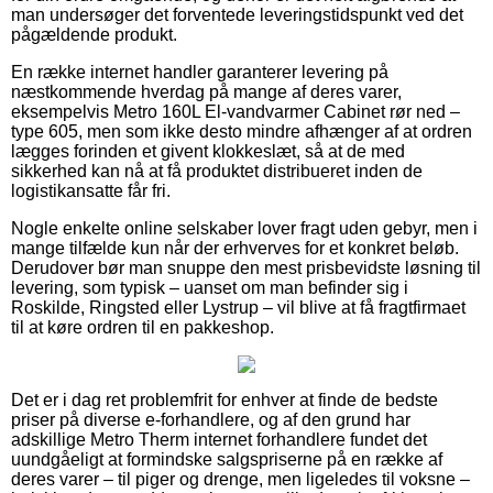
man undersøger det forventede leveringstidspunkt ved det
pågældende produkt.
En række internet handler garanterer levering på
næstkommende hverdag på mange af deres varer,
eksempelvis Metro 160L El-vandvarmer Cabinet rør ned –
type 605, men som ikke desto mindre afhænger af at ordren
lægges forinden et givent klokkeslæt, så at de med
sikkerhed kan nå at få produktet distribueret inden de
logistikansatte får fri.
Nogle enkelte online selskaber lover fragt uden gebyr, men i
mange tilfælde kun når der erhverves for et konkret beløb.
Derudover bør man snuppe den mest prisbevidste løsning til
levering, som typisk – uanset om man befinder sig i
Roskilde, Ringsted eller Lystrup – vil blive at få fragtfirmaet
til at køre ordren til en pakkeshop.
Det er i dag ret problemfrit for enhver at finde de bedste
priser på diverse e-forhandlere, og af den grund har
adskillige Metro Therm internet forhandlere fundet det
uundgåeligt at formindske salgspriserne på en række af
deres varer – til piger og drenge, men ligeledes til voksne –