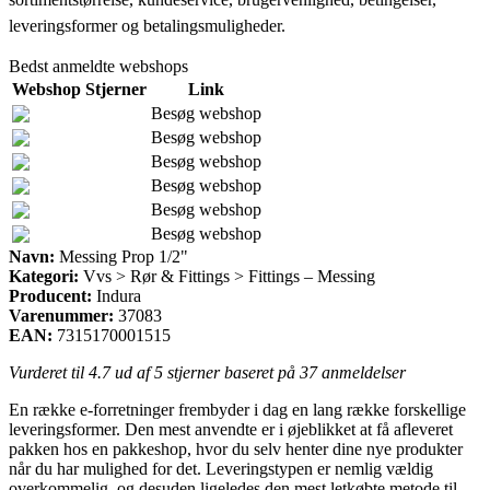
leveringsformer og betalingsmuligheder.
Bedst anmeldte webshops
Webshop
Stjerner
Link
Besøg webshop
Besøg webshop
Besøg webshop
Besøg webshop
Besøg webshop
Besøg webshop
Navn:
Messing Prop 1/2"
Kategori:
Vvs > Rør & Fittings > Fittings – Messing
Producent:
Indura
Varenummer:
37083
EAN:
7315170001515
Vurderet til
4.7
ud af 5 stjerner baseret på
37
anmeldelser
En række e-forretninger frembyder i dag en lang række forskellige
leveringsformer. Den mest anvendte er i øjeblikket at få afleveret
pakken hos en pakkeshop, hvor du selv henter dine nye produkter
når du har mulighed for det. Leveringstypen er nemlig vældig
overkommelig, og desuden ligeledes den mest letkøbte metode til