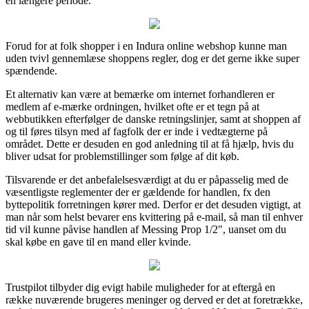
en længere periode.
Forud for at folk shopper i en Indura online webshop kunne man
uden tvivl gennemlæse shoppens regler, dog er det gerne ikke super
spændende.
Et alternativ kan være at bemærke om internet forhandleren er
medlem af e-mærke ordningen, hvilket ofte er et tegn på at
webbutikken efterfølger de danske retningslinjer, samt at shoppen af
og til føres tilsyn med af fagfolk der er inde i vedtægterne på
området. Dette er desuden en god anledning til at få hjælp, hvis du
bliver udsat for problemstillinger som følge af dit køb.
Tilsvarende er det anbefalelsesværdigt at du er påpasselig med de
væsentligste reglementer der er gældende for handlen, fx den
byttepolitik forretningen kører med. Derfor er det desuden vigtigt, at
man når som helst bevarer ens kvittering på e-mail, så man til enhver
tid vil kunne påvise handlen af Messing Prop 1/2", uanset om du
skal købe en gave til en mand eller kvinde.
Trustpilot tilbyder dig evigt habile muligheder for at eftergå en
række nuværende brugeres meninger og derved er det at foretrække,