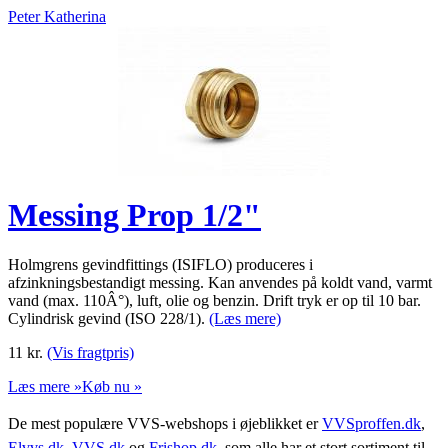
Peter Katherina
Messing Prop 1/2"
Holmgrens gevindfittings (ISIFLO) produceres i
afzinkningsbestandigt messing. Kan anvendes på koldt vand, varmt
vand (max. 110Â°), luft, olie og benzin. Drift tryk er op til 10 bar.
Cylindrisk gevind (ISO 228/1).
(Læs mere)
11
kr.
(Vis fragtpris)
Læs mere »
Køb nu »
De mest populære VVS-webshops i øjeblikket er
VVSproffen.dk
,
Elvvs.dk
,
VVS.dk
og
Frishop.dk
, som alle har et stort sortiment til