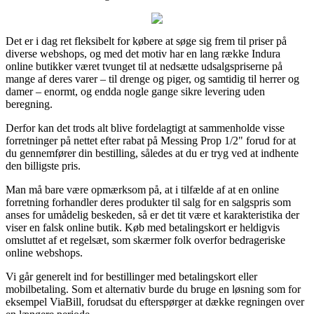
Det er i dag ret fleksibelt for købere at søge sig frem til priser på
diverse webshops, og med det motiv har en lang række Indura
online butikker været tvunget til at nedsætte udsalgspriserne på
mange af deres varer – til drenge og piger, og samtidig til herrer og
damer – enormt, og endda nogle gange sikre levering uden
beregning.
Derfor kan det trods alt blive fordelagtigt at sammenholde visse
forretninger på nettet efter rabat på Messing Prop 1/2" forud for at
du gennemfører din bestilling, således at du er tryg ved at indhente
den billigste pris.
Man må bare være opmærksom på, at i tilfælde af at en online
forretning forhandler deres produkter til salg for en salgspris som
anses for umådelig beskeden, så er det tit være et karakteristika der
viser en falsk online butik. Køb med betalingskort er heldigvis
omsluttet af et regelsæt, som skærmer folk overfor bedrageriske
online webshops.
Vi går generelt ind for bestillinger med betalingskort eller
mobilbetaling. Som et alternativ burde du bruge en løsning som for
eksempel ViaBill, forudsat du efterspørger at dække regningen over