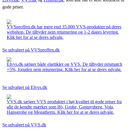
gode priser.
VVSproffen.dk har mere end 35.000 VVS-produkter på deres
webshop. De tilbyder nem returnering og 1-2 dages levering.
Klik her for at se deres udvalg.
Se udvalget på VVSproffen.dk
Elvvs.dk sælger både elartikler og VVS. De tilbyder prismatch
+5%, foruden nem returnering. Klik her for at se deres udvalg.
Se udvalget på Elvvs.dk
VVS.dk sælger VVS produkter i høj kvalitet til gode priser fra
alle de kendte mærker som Ifö, Grohe, Gustavsberg, Vola,
Hansgrohe og Megatherm. Klik her for at se deres udvalg.
Se udvalget på VVS.dk