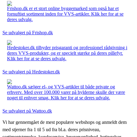
Frishop.dk er et stort online byggemarked som også har et
fornuftigt sortiment inden for VVS-artikler. Klik her for at se
deres udvalg.
Se udvalget på Frishop.dk
Hedestoker.dk tilbyder prisgaranti og professionel rådgivning i
deres VVS-produkter, og er specielt stærke på deres pillefyr.
Klik her for at se deres udvalg.
Se udvalget på Hedestoker.dk
Wattoo.dk sælger el- og VVS-artikler til både private og
erhverv. Med over 100.000 varer på hylderne skulle der være
noget til enhver smag. Klik her for at se deres udvalg.
Se udvalget på Wattoo.dk
Vi har gennemgået de mest populære webshops og anmeldt dem
med stjerner fra 1 til 5 ud fra bl.a. deres prisniveau,
sortimentstørrelse, kundeservice, brugervenlighed, betingelser,