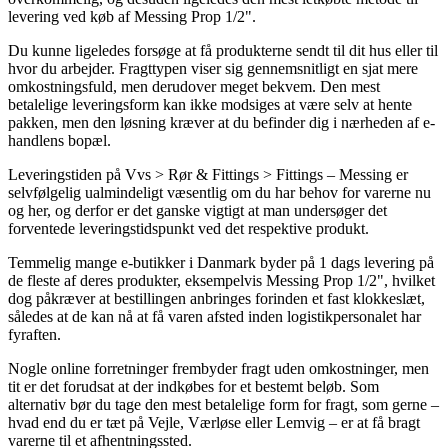
levering ved køb af Messing Prop 1/2".
Du kunne ligeledes forsøge at få produkterne sendt til dit hus eller til
hvor du arbejder. Fragttypen viser sig gennemsnitligt en sjat mere
omkostningsfuld, men derudover meget bekvem. Den mest
betalelige leveringsform kan ikke modsiges at være selv at hente
pakken, men den løsning kræver at du befinder dig i nærheden af e-
handlens bopæl.
Leveringstiden på Vvs > Rør & Fittings > Fittings – Messing er
selvfølgelig ualmindeligt væsentlig om du har behov for varerne nu
og her, og derfor er det ganske vigtigt at man undersøger det
forventede leveringstidspunkt ved det respektive produkt.
Temmelig mange e-butikker i Danmark byder på 1 dags levering på
de fleste af deres produkter, eksempelvis Messing Prop 1/2", hvilket
dog påkræver at bestillingen anbringes forinden et fast klokkeslæt,
således at de kan nå at få varen afsted inden logistikpersonalet har
fyraften.
Nogle online forretninger frembyder fragt uden omkostninger, men
tit er det forudsat at der indkøbes for et bestemt beløb. Som
alternativ bør du tage den mest betalelige form for fragt, som gerne –
hvad end du er tæt på Vejle, Værløse eller Lemvig – er at få bragt
varerne til et afhentningssted.