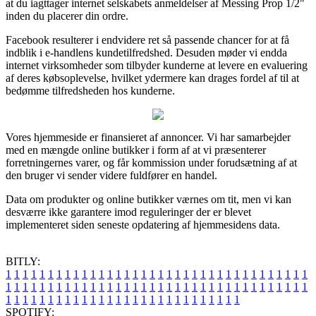
at du iagttager internet selskabets anmeldelser af Messing Prop 1/2"
inden du placerer din ordre.
Facebook resulterer i endvidere ret så passende chancer for at få
indblik i e-handlens kundetilfredshed. Desuden møder vi endda
internet virksomheder som tilbyder kunderne at levere en evaluering
af deres købsoplevelse, hvilket ydermere kan drages fordel af til at
bedømme tilfredsheden hos kunderne.
Vores hjemmeside er finansieret af annoncer. Vi har samarbejder
med en mængde online butikker i form af at vi præsenterer
forretningernes varer, og får kommission under forudsætning af at
den bruger vi sender videre fuldfører en handel.
Data om produkter og online butikker værnes om tit, men vi kan
desværre ikke garantere imod reguleringer der er blevet
implementeret siden seneste opdatering af hjemmesidens data.
BITLY:
1
1
1
1
1
1
1
1
1
1
1
1
1
1
1
1
1
1
1
1
1
1
1
1
1
1
1
1
1
1
1
1
1
1
1
1
1
1
1
1
1
1
1
1
1
1
1
1
1
1
1
1
1
1
1
1
1
1
1
1
1
1
1
1
1
1
1
1
1
1
1
1
1
1
1
1
1
1
1
1
1
1
1
1
1
1
1
1
1
1
1
1
1
1
1
1
1
1
1
1
SPOTIFY: