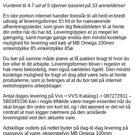
Vurderet til
4.7
ud af 5 stjerner baseret på
33
anmeldelser
En stor portion internet handler foreslår til alt held et bredt
udvalg af leveringsformer. Et hit er for nærværende
afhentningssteder, som giver dig fleksibiliteten til at hente
din ordre når du har tid. Leveringstypen er jo meget let
gængelig, samt mange gange endda den mindst kostelige
mulighed for levering ved køb af MB Omega 100mm
vinkelstykke 85 vinkelstykke 85ø.
Du bør på samme måde prøve at få pakken bragt til hvor du
bor eller til dit arbejde. Leveringsformen bliver i regelen et
hak mere bekostelig, men også særdeles ligetil. Den mindst
kostelige mulighed for fragt vil dog altid være selv at hente
produkterne, som jo betinges af at du bor tæt på internet
webshoppens arbejdslager.
Antal dages levering på Vvs > VVS Katalog1 > 087272911 –
580345336 kan i nogle tilfælde være meget essentiel når du
skal bruge din ordre om kort tid, og i det øjemed er det ret så
centralt at man kigger nærmere på den anslåede
leveringstid ved den aktuelle vare.
Adskillige outlets på nettet byder på dag-til-dag levering på
massevis af varer, eksempelvis MB Omega 100mm