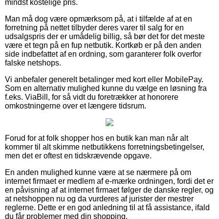
mindst kostelige pris.
Man må dog være opmærksom på, at i tilfælde af at en
forretning på nettet tilbyder deres varer til salg for en
udsalgspris der er umådelig billig, så bør det for det meste
være et tegn på en fup netbutik. Kortkøb er på den anden
side indbefattet af en ordning, som garanterer folk overfor
falske netshops.
Vi anbefaler generelt betalinger med kort eller MobilePay.
Som en alternativ mulighed kunne du vælge en løsning fra
f.eks. ViaBill, for så vidt du foretrækker at honorere
omkostningerne over et længere tidsrum.
Forud for at folk shopper hos en butik kan man når alt
kommer til alt skimme netbutikkens forretningsbetingelser,
men det er oftest en tidskrævende opgave.
En anden mulighed kunne være at se nærmere på om
internet firmaet er medlem af e-mærke ordningen, fordi det er
en påvisning af at internet firmaet følger de danske regler, og
at netshoppen nu og da vurderes af jurister der mestrer
reglerne. Dette er en god anledning til at få assistance, ifald
du får problemer med din shopping.