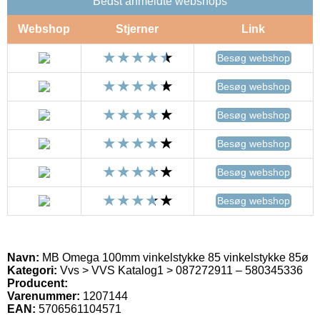
Bedst anmeldte webshops
Webshop
Stjerner
Link
Besøg webshop
Besøg webshop
Besøg webshop
Besøg webshop
Besøg webshop
Besøg webshop
Navn:
MB Omega 100mm vinkelstykke 85 vinkelstykke 85ø
Kategori:
Vvs > VVS Katalog1 > 087272911 – 580345336
Producent:
Varenummer:
1207144
EAN:
5706561104571