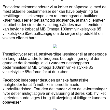
Endvidere rekommanderer vi at køber er påpasselig med de
mest aktuelle bestemmelser der kan have betydning for
bestillingen, til eksempel den returneringsret e-butikken
kører med. Her er det samtidig afgørende, at man til enhver
tid bibeholder sin ordrekvittering, således man i fremtiden
kan bevidne købet af MB Omega 100mm vinkelstykke 85
vinkelstykke 85ø, uafhængig om du søger et produkt til en
voksen eller et barn.
Trustpilot yder ret så ønskværdige løsninger til at undersøge
en lang række andre forbrugeres betragtninger og af den
grund er det fornuftigt, at du vurderer netshoppens
bedømmelser af MB Omega 100mm vinkelstykke 85
vinkelstykke 85ø forud for at du køber.
Facebook indebærer desuden ganske fantastiske
muligheder for at få indblik i internet firmaets
kundetilfredshed. Foruden det møder vi en del e-forretninger
hvor det er muligt at give en evaluering af deres køb, hvilket
ligeledes burde tages i brug til afvejning af tidligere kunders
oplevelser.