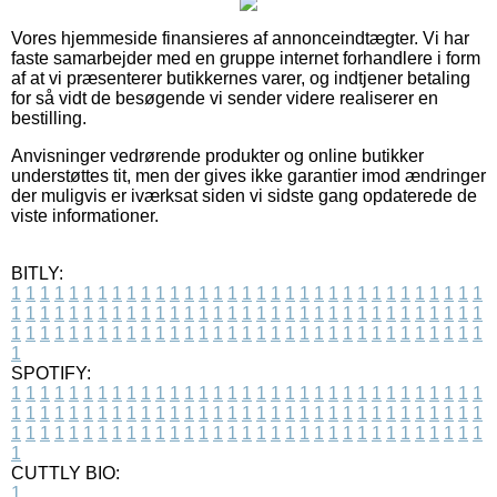
Vores hjemmeside finansieres af annonceindtægter. Vi har
faste samarbejder med en gruppe internet forhandlere i form
af at vi præsenterer butikkernes varer, og indtjener betaling
for så vidt de besøgende vi sender videre realiserer en
bestilling.
Anvisninger vedrørende produkter og online butikker
understøttes tit, men der gives ikke garantier imod ændringer
der muligvis er iværksat siden vi sidste gang opdaterede de
viste informationer.
BITLY:
1
1
1
1
1
1
1
1
1
1
1
1
1
1
1
1
1
1
1
1
1
1
1
1
1
1
1
1
1
1
1
1
1
1
1
1
1
1
1
1
1
1
1
1
1
1
1
1
1
1
1
1
1
1
1
1
1
1
1
1
1
1
1
1
1
1
1
1
1
1
1
1
1
1
1
1
1
1
1
1
1
1
1
1
1
1
1
1
1
1
1
1
1
1
1
1
1
1
1
1
SPOTIFY:
1
1
1
1
1
1
1
1
1
1
1
1
1
1
1
1
1
1
1
1
1
1
1
1
1
1
1
1
1
1
1
1
1
1
1
1
1
1
1
1
1
1
1
1
1
1
1
1
1
1
1
1
1
1
1
1
1
1
1
1
1
1
1
1
1
1
1
1
1
1
1
1
1
1
1
1
1
1
1
1
1
1
1
1
1
1
1
1
1
1
1
1
1
1
1
1
1
1
1
1
CUTTLY BIO:
1