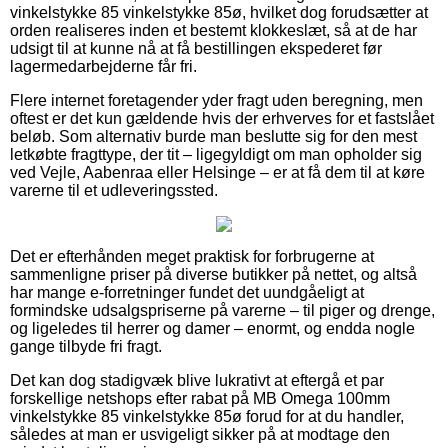
vinkelstykke 85 vinkelstykke 85ø, hvilket dog forudsætter at
orden realiseres inden et bestemt klokkeslæt, så at de har
udsigt til at kunne nå at få bestillingen ekspederet før
lagermedarbejderne får fri.
Flere internet foretagender yder fragt uden beregning, men
oftest er det kun gældende hvis der erhverves for et fastslået
beløb. Som alternativ burde man beslutte sig for den mest
letkøbte fragttype, der tit – ligegyldigt om man opholder sig
ved Vejle, Aabenraa eller Helsinge – er at få dem til at køre
varerne til et udleveringssted.
Det er efterhånden meget praktisk for forbrugerne at
sammenligne priser på diverse butikker på nettet, og altså
har mange e-forretninger fundet det uundgåeligt at
formindske udsalgspriserne på varerne – til piger og drenge,
og ligeledes til herrer og damer – enormt, og endda nogle
gange tilbyde fri fragt.
Det kan dog stadigvæk blive lukrativt at eftergå et par
forskellige netshops efter rabat på MB Omega 100mm
vinkelstykke 85 vinkelstykke 85ø forud for at du handler,
således at man er usvigeligt sikker på at modtage den