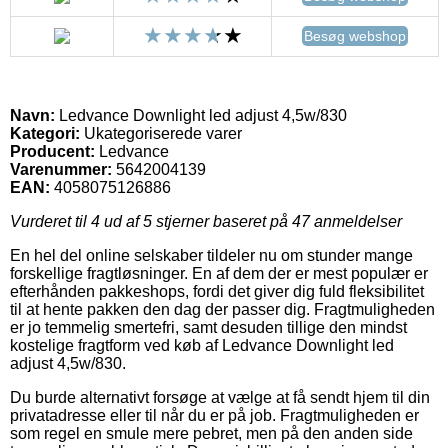
Besøg webshop
Navn:
Ledvance Downlight led adjust 4,5w/830
Kategori:
Ukategoriserede varer
Producent:
Ledvance
Varenummer:
5642004139
EAN:
4058075126886
Vurderet til
4
ud af 5 stjerner baseret på
47
anmeldelser
En hel del online selskaber tildeler nu om stunder mange
forskellige fragtløsninger. En af dem der er mest populær er
efterhånden pakkeshops, fordi det giver dig fuld fleksibilitet
til at hente pakken den dag der passer dig. Fragtmuligheden
er jo temmelig smertefri, samt desuden tillige den mindst
kostelige fragtform ved køb af Ledvance Downlight led
adjust 4,5w/830.
Du burde alternativt forsøge at vælge at få sendt hjem til din
privatadresse eller til når du er på job. Fragtmuligheden er
som regel en smule mere pebret, men på den anden side