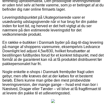
temmelig uproblematisk. Den prisbilligste leveringsmetode
er uden tvivl selv at hente varerne, som jo er betinget af at du
befinder dig nær online firmaets lager.
Leveringstidspunktet på Ukategoriserede varer er
usædvanlig udslagsgivende når vi har brug for din pakke
inden for kort tid, og herved er det helt vigtigt at du ser
nærmere på den estimerede leveringstid for det
vedkommende produkt.
En række e-butikker i Danmark byder på dag-til-dag levering
på mange af shoppens varenumre, eksempelvis Ledvance
Downlight led adjust 4,5w/830, hvilket forudsætter at
bestillingen fuldbyrdes forud for et konkret tidspunkt, med det
formål at de garanteret kan nå at få produktet distribueret før
pakkepersonalet har fri.
Nogle enkelte e-shops i Danmark frembyder fragt uden
gebyr, men ofte kræves det at der købes for et bestemt
beløb. Ellers kunne man gribe den mest prisbevidste
leveringsversion, der mange gange – hvad end man bor i
Næstved, Dragør eller Tønder – vil blive at få fragtfirmaet til
at levere din pakke til et udleveringssted.