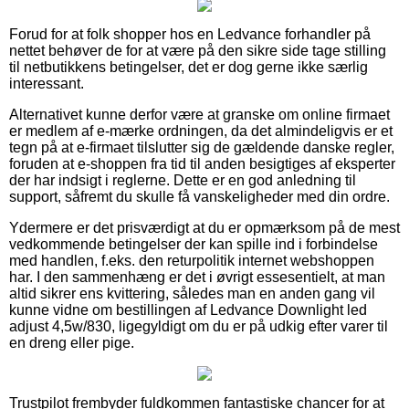
Forud for at folk shopper hos en Ledvance forhandler på
nettet behøver de for at være på den sikre side tage stilling
til netbutikkens betingelser, det er dog gerne ikke særlig
interessant.
Alternativet kunne derfor være at granske om online firmaet
er medlem af e-mærke ordningen, da det almindeligvis er et
tegn på at e-firmaet tilslutter sig de gældende danske regler,
foruden at e-shoppen fra tid til anden besigtiges af eksperter
der har indsigt i reglerne. Dette er en god anledning til
support, såfremt du skulle få vanskeligheder med din ordre.
Ydermere er det prisværdigt at du er opmærksom på de mest
vedkommende betingelser der kan spille ind i forbindelse
med handlen, f.eks. den returpolitik internet webshoppen
har. I den sammenhæng er det i øvrigt essesentielt, at man
altid sikrer ens kvittering, således man en anden gang vil
kunne vidne om bestillingen af Ledvance Downlight led
adjust 4,5w/830, ligegyldigt om du er på udkig efter varer til
en dreng eller pige.
Trustpilot frembyder fuldkommen fantastiske chancer for at