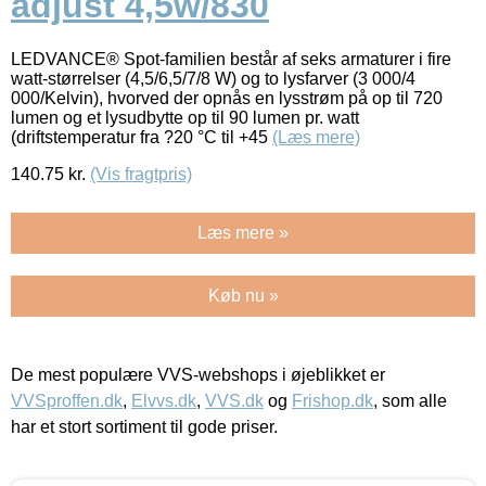
adjust 4,5w/830
LEDVANCE® Spot-familien består af seks armaturer i fire
watt-størrelser (4,5/6,5/7/8 W) og to lysfarver (3 000/4
000/Kelvin), hvorved der opnås en lysstrøm på op til 720
lumen og et lysudbytte op til 90 lumen pr. watt
(driftstemperatur fra ?20 °C til +45
(Læs mere)
140.75
kr.
(Vis fragtpris)
Læs mere »
Køb nu »
De mest populære VVS-webshops i øjeblikket er
VVSproffen.dk
,
Elvvs.dk
,
VVS.dk
og
Frishop.dk
, som alle
har et stort sortiment til gode priser.