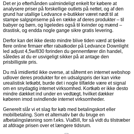
Det er jo efterhånden ualmindeligt enkelt for købere at
analysere priser på forskellige outlets på nettet, og af den
grund har utallige Ledvance e-butikker været nødt til at
stampe salgspriserne på en række af deres produkter – til
babyer og børn, og ligeledes også til kvinder og mænd –
drastisk, og endda nogle gange sikre gratis levering.
Derfor kan det ikke desto mindre blive tiden værd at tjekke
flere online firmaer efter rabatkoder på Ledvance Downlight
led adjust 4,5w/830 forinden du gennemfører din handel,
således at du er usvigeligt sikker på at antage den
prisbilligste pris.
Du må imidlertid ikke overse, at såfremt en internet webshop
udlover deres produkter for en udsalgspris der kan virke
urealistisk letkøbt, burde det i nogle tilfælde være et signal
om en snydagtig internet virksomhed. Kortkøb er ikke desto
mindre dækket ind under en vedtægt, hvilket dækker
køberen imod svindlende internet virksomheder.
Generelt slår vi et slag for køb med betalingskort eller
mobilbetaling. Som et alternativ bør du bruge en
afbetalingsløsning som f.eks. ViaBill, for så vidt du tilstræber
at afdrage prisen over et længere tidsrum.