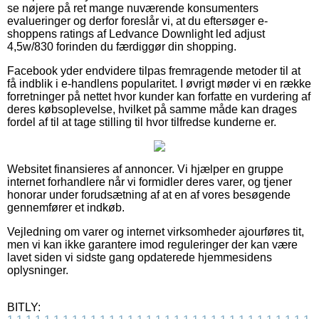
se nøjere på ret mange nuværende konsumenters
evalueringer og derfor foreslår vi, at du eftersøger e-
shoppens ratings af Ledvance Downlight led adjust
4,5w/830 forinden du færdiggør din shopping.
Facebook yder endvidere tilpas fremragende metoder til at
få indblik i e-handlens popularitet. I øvrigt møder vi en række
forretninger på nettet hvor kunder kan forfatte en vurdering af
deres købsoplevelse, hvilket på samme måde kan drages
fordel af til at tage stilling til hvor tilfredse kunderne er.
Websitet finansieres af annoncer. Vi hjælper en gruppe
internet forhandlere når vi formidler deres varer, og tjener
honorar under forudsætning af at en af vores besøgende
gennemfører et indkøb.
Vejledning om varer og internet virksomheder ajourføres tit,
men vi kan ikke garantere imod reguleringer der kan være
lavet siden vi sidste gang opdaterede hjemmesidens
oplysninger.
BITLY: