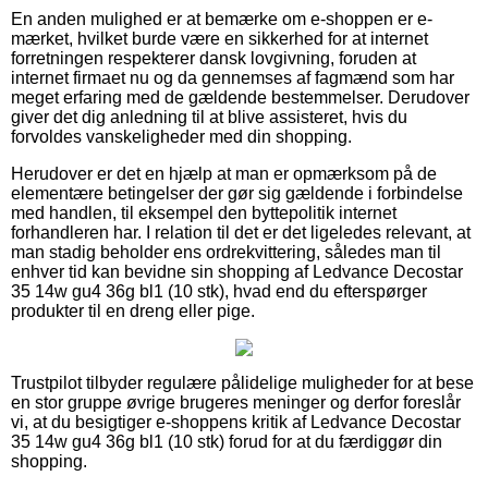
En anden mulighed er at bemærke om e-shoppen er e-
mærket, hvilket burde være en sikkerhed for at internet
forretningen respekterer dansk lovgivning, foruden at
internet firmaet nu og da gennemses af fagmænd som har
meget erfaring med de gældende bestemmelser. Derudover
giver det dig anledning til at blive assisteret, hvis du
forvoldes vanskeligheder med din shopping.
Herudover er det en hjælp at man er opmærksom på de
elementære betingelser der gør sig gældende i forbindelse
med handlen, til eksempel den byttepolitik internet
forhandleren har. I relation til det er det ligeledes relevant, at
man stadig beholder ens ordrekvittering, således man til
enhver tid kan bevidne sin shopping af Ledvance Decostar
35 14w gu4 36g bl1 (10 stk), hvad end du efterspørger
produkter til en dreng eller pige.
Trustpilot tilbyder regulære pålidelige muligheder for at bese
en stor gruppe øvrige brugeres meninger og derfor foreslår
vi, at du besigtiger e-shoppens kritik af Ledvance Decostar
35 14w gu4 36g bl1 (10 stk) forud for at du færdiggør din
shopping.