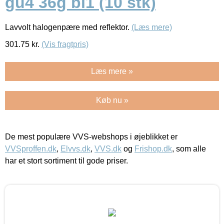
gu4 36g bl1 (10 stk)
Lavvolt halogenpære med reflektor.
(Læs mere)
301.75
kr.
(Vis fragtpris)
Læs mere »
Køb nu »
De mest populære VVS-webshops i øjeblikket er
VVSproffen.dk
,
Elvvs.dk
,
VVS.dk
og
Frishop.dk
, som alle
har et stort sortiment til gode priser.