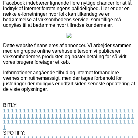
Facebook indebærer lignende flere nyttige chancer for at få
indtryk af internet forretningens pålidelighed. Her er der en
række e-forretninger hvor folk kan tilkendegive en
bedømmelse af virksomhedens service, som tillige må
udnyttes til at bedømme hvor tilfredse kunderne er.
Dette website finansieres af annoncer. Vi arbejder sammen
med en gruppe online varehuse eftersom vi publicerer
virksomhedernes produkter, og høster betaling for så vidt
vores brugere foretager et køb.
Informationer angående tilbud og internet forhandlere
værnes om rutinemæssigt, men der tages forbehold for
justeringer der muligvis er udført siden seneste opdatering af
de viste oplysninger.
BITLY:
1
1
1
1
1
1
1
1
1
1
1
1
1
1
1
1
1
1
1
1
1
1
1
1
1
1
1
1
1
1
1
1
1
1
1
1
1
1
1
1
1
1
1
1
1
1
1
1
1
1
1
1
1
1
1
1
1
1
1
1
1
1
1
1
1
1
1
1
1
1
1
1
1
1
1
1
1
1
1
1
1
1
1
1
1
1
1
1
1
1
1
1
1
1
1
1
1
1
1
1
SPOTIFY: