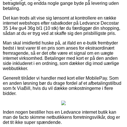
betragteligt, og endda nogle gange byde på levering uden
betaling.
Det kan trods alt vise sig lønsomt at kontrollere en række
internet webshops efter rabatkoder på Ledvance Decostar
35 14w gu4 36g bl1 (10 stk) før du færdiggør din shopping,
sådan at du er tryg ved at skaffe sig den prisbilligste pris.
Man skal imidlertid huske på, at ifald en e-butik frembyder
bedst i test varer til en pris som anses for ekstraordinært
fremragende, så er det ofte være et signal om en uægte
internet virksomhed. Betalinger med kort er på den anden
side inkluderet i en ordning, som dækker dig imod uærlige
webbutikker.
Generelt tilråder vi handler med kort eller MobilePay. Som
en anden løsning bør du drage fordel af et afbetalingstilbud
som fx ViaBill, hvis du vil dække omkostningerne i flere
bidder.
Inden nogen bestiller hos en Ledvance internet butik kan
man de facto skimme netbutikkens forretningsvilkår, dog er
det tit ikke super spændende.