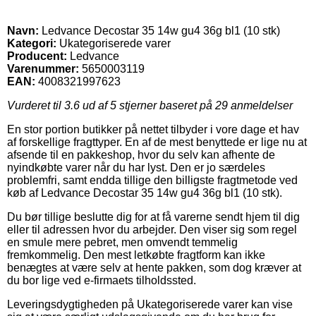
Navn:
Ledvance Decostar 35 14w gu4 36g bl1 (10 stk)
Kategori:
Ukategoriserede varer
Producent:
Ledvance
Varenummer:
5650003119
EAN:
4008321997623
Vurderet til
3.6
ud af 5 stjerner baseret på
29
anmeldelser
En stor portion butikker på nettet tilbyder i vore dage et hav
af forskellige fragttyper. En af de mest benyttede er lige nu at
afsende til en pakkeshop, hvor du selv kan afhente de
nyindkøbte varer når du har lyst. Den er jo særdeles
problemfri, samt endda tillige den billigste fragtmetode ved
køb af Ledvance Decostar 35 14w gu4 36g bl1 (10 stk).
Du bør tillige beslutte dig for at få varerne sendt hjem til dig
eller til adressen hvor du arbejder. Den viser sig som regel
en smule mere pebret, men omvendt temmelig
fremkommelig. Den mest letkøbte fragtform kan ikke
benægtes at være selv at hente pakken, som dog kræver at
du bor lige ved e-firmaets tilholdssted.
Leveringsdygtigheden på Ukategoriserede varer kan vise