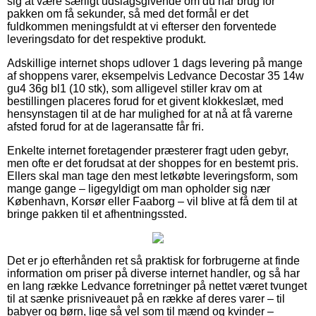
sig at være særligt udslagsgivende om du har brug for
pakken om få sekunder, så med det formål er det
fuldkommen meningsfuldt at vi efterser den forventede
leveringsdato for det respektive produkt.
Adskillige internet shops udlover 1 dags levering på mange
af shoppens varer, eksempelvis Ledvance Decostar 35 14w
gu4 36g bl1 (10 stk), som alligevel stiller krav om at
bestillingen placeres forud for et givent klokkeslæt, med
hensynstagen til at de har mulighed for at nå at få varerne
afsted forud for at de lageransatte får fri.
Enkelte internet foretagender præsterer fragt uden gebyr,
men ofte er det forudsat at der shoppes for en bestemt pris.
Ellers skal man tage den mest letkøbte leveringsform, som
mange gange – ligegyldigt om man opholder sig nær
København, Korsør eller Faaborg – vil blive at få dem til at
bringe pakken til et afhentningssted.
Det er jo efterhånden ret så praktisk for forbrugerne at finde
information om priser på diverse internet handler, og så har
en lang række Ledvance forretninger på nettet været tvunget
til at sænke prisniveauet på en række af deres varer – til
babyer og børn, lige så vel som til mænd og kvinder –