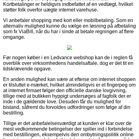
Kortbetalinger er heldigvis indbefattet af en vedtægt, hvilket
støtter folk overfor uægte internet varehuse.
Vi anbefaler shopping med kort eller mobilbetaling. Som en
alternativ mulighed kunne du vælge en løsning på afbetaling
som fx ViaBill, når du har i sinde at betale regningen af flere
omgange.
Før nogen køber i en Ledvance webshop kan de i reglen få
overblik over virksomhedens handelsaftale, dog er det tit en
tidskrævende opgave.
En anden mulighed kan være at efterse om internet shoppen
er tilsluttet e-mærket, hvilket almindeligvis er et fingerpeg om
at internet firmaet følger den officielle danske lovgivning,
tillige med at butikken hyppigt undersøges af fagfolk der er
inde i de gældende love. Desuden får du mulighed for
bistand, såfremt du forvoldes udfordringer som følge af din
bestilling.
Tillige er det anbefalelsesværdigt at kunden er klar over de
mest vedkommende betingelser der spiller ind i forbindelse
med bestillingen, eksempelvis den ombytningspolitik online