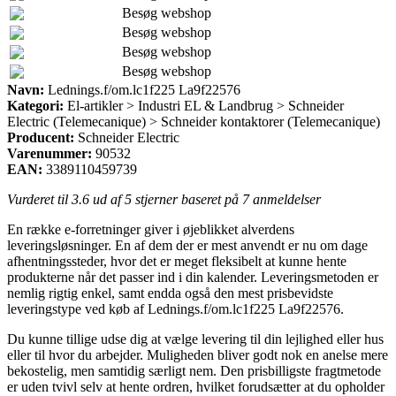
Besøg webshop
Besøg webshop
Besøg webshop
Besøg webshop
Navn:
Lednings.f/om.lc1f225 La9f22576
Kategori:
El-artikler > Industri EL & Landbrug > Schneider
Electric (Telemecanique) > Schneider kontaktorer (Telemecanique)
Producent:
Schneider Electric
Varenummer:
90532
EAN:
3389110459739
Vurderet til
3.6
ud af 5 stjerner baseret på
7
anmeldelser
En række e-forretninger giver i øjeblikket alverdens
leveringsløsninger. En af dem der er mest anvendt er nu om dage
afhentningssteder, hvor det er meget fleksibelt at kunne hente
produkterne når det passer ind i din kalender. Leveringsmetoden er
nemlig rigtig enkel, samt endda også den mest prisbevidste
leveringstype ved køb af Lednings.f/om.lc1f225 La9f22576.
Du kunne tillige udse dig at vælge levering til din lejlighed eller hus
eller til hvor du arbejder. Muligheden bliver godt nok en anelse mere
bekostelig, men samtidig særligt nem. Den prisbilligste fragtmetode
er uden tvivl selv at hente ordren, hvilket forudsætter at du opholder