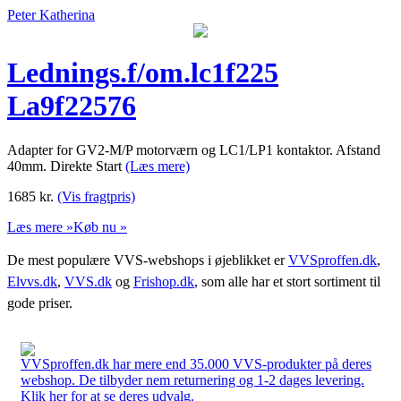
Peter Katherina
Lednings.f/om.lc1f225
La9f22576
Adapter for GV2-M/P motorværn og LC1/LP1 kontaktor. Afstand
40mm. Direkte Start
(Læs mere)
1685
kr.
(Vis fragtpris)
Læs mere »
Køb nu »
De mest populære VVS-webshops i øjeblikket er
VVSproffen.dk
,
Elvvs.dk
,
VVS.dk
og
Frishop.dk
, som alle har et stort sortiment til
gode priser.
VVSproffen.dk har mere end 35.000 VVS-produkter på deres
webshop. De tilbyder nem returnering og 1-2 dages levering.
Klik her for at se deres udvalg.