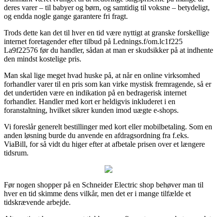
deres varer – til babyer og børn, og samtidig til voksne – betydeligt,
og endda nogle gange garantere fri fragt.
Trods dette kan det til hver en tid være nyttigt at granske forskellige
internet foretagender efter tilbud på Lednings.f/om.lc1f225
La9f22576 før du handler, sådan at man er skudsikker på at indhente
den mindst kostelige pris.
Man skal lige meget hvad huske på, at når en online virksomhed
forhandler varer til en pris som kan virke mystisk fremragende, så er
det undertiden være en indikation på en bedragerisk internet
forhandler. Handler med kort er heldigvis inkluderet i en
foranstaltning, hvilket sikrer kunden imod uægte e-shops.
Vi foreslår generelt bestillinger med kort eller mobilbetaling. Som en
anden løsning burde du anvende en afdragsordning fra f.eks.
ViaBill, for så vidt du higer efter at afbetale prisen over et længere
tidsrum.
Før nogen shopper på en Schneider Electric shop behøver man til
hver en tid skimme dens vilkår, men det er i mange tilfælde et
tidskrævende arbejde.