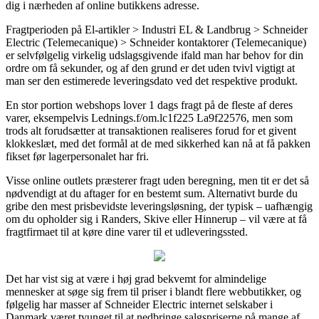
dig i nærheden af online butikkens adresse.
Fragtperioden på El-artikler > Industri EL & Landbrug > Schneider
Electric (Telemecanique) > Schneider kontaktorer (Telemecanique)
er selvfølgelig virkelig udslagsgivende ifald man har behov for din
ordre om få sekunder, og af den grund er det uden tvivl vigtigt at
man ser den estimerede leveringsdato ved det respektive produkt.
En stor portion webshops lover 1 dags fragt på de fleste af deres
varer, eksempelvis Lednings.f/om.lc1f225 La9f22576, men som
trods alt forudsætter at transaktionen realiseres forud for et givent
klokkeslæt, med det formål at de med sikkerhed kan nå at få pakken
fikset før lagerpersonalet har fri.
Visse online outlets præsterer fragt uden beregning, men tit er det så
nødvendigt at du aftager for en bestemt sum. Alternativt burde du
gribe den mest prisbevidste leveringsløsning, der typisk – uafhængig
om du opholder sig i Randers, Skive eller Hinnerup – vil være at få
fragtfirmaet til at køre dine varer til et udleveringssted.
Det har vist sig at være i høj grad bekvemt for almindelige
mennesker at søge sig frem til priser i blandt flere webbutikker, og
følgelig har masser af Schneider Electric internet selskaber i
Danmark været tvunget til at nedbringe salgspriserne på mange af