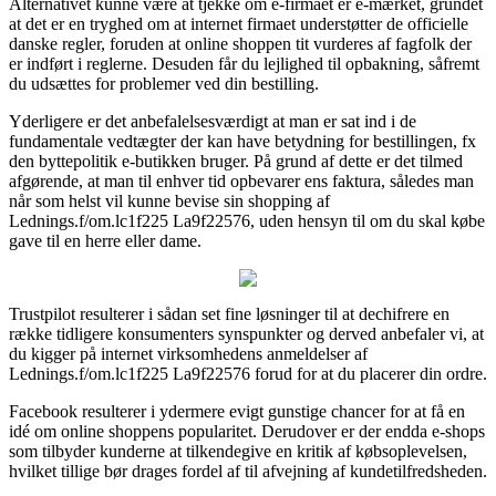
Alternativet kunne være at tjekke om e-firmaet er e-mærket, grundet
at det er en tryghed om at internet firmaet understøtter de officielle
danske regler, foruden at online shoppen tit vurderes af fagfolk der
er indført i reglerne. Desuden får du lejlighed til opbakning, såfremt
du udsættes for problemer ved din bestilling.
Yderligere er det anbefalelsesværdigt at man er sat ind i de
fundamentale vedtægter der kan have betydning for bestillingen, fx
den byttepolitik e-butikken bruger. På grund af dette er det tilmed
afgørende, at man til enhver tid opbevarer ens faktura, således man
når som helst vil kunne bevise sin shopping af
Lednings.f/om.lc1f225 La9f22576, uden hensyn til om du skal købe
gave til en herre eller dame.
Trustpilot resulterer i sådan set fine løsninger til at dechifrere en
række tidligere konsumenters synspunkter og derved anbefaler vi, at
du kigger på internet virksomhedens anmeldelser af
Lednings.f/om.lc1f225 La9f22576 forud for at du placerer din ordre.
Facebook resulterer i ydermere evigt gunstige chancer for at få en
idé om online shoppens popularitet. Derudover er der endda e-shops
som tilbyder kunderne at tilkendegive en kritik af købsoplevelsen,
hvilket tillige bør drages fordel af til afvejning af kundetilfredsheden.