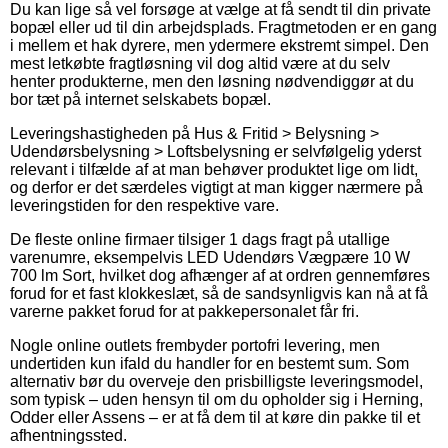
Du kan lige så vel forsøge at vælge at få sendt til din private
bopæl eller ud til din arbejdsplads. Fragtmetoden er en gang
i mellem et hak dyrere, men ydermere ekstremt simpel. Den
mest letkøbte fragtløsning vil dog altid være at du selv
henter produkterne, men den løsning nødvendiggør at du
bor tæt på internet selskabets bopæl.
Leveringshastigheden på Hus & Fritid > Belysning >
Udendørsbelysning > Loftsbelysning er selvfølgelig yderst
relevant i tilfælde af at man behøver produktet lige om lidt,
og derfor er det særdeles vigtigt at man kigger nærmere på
leveringstiden for den respektive vare.
De fleste online firmaer tilsiger 1 dags fragt på utallige
varenumre, eksempelvis LED Udendørs Vægpære 10 W
700 lm Sort, hvilket dog afhænger af at ordren gennemføres
forud for et fast klokkeslæt, så de sandsynligvis kan nå at få
varerne pakket forud for at pakkepersonalet får fri.
Nogle online outlets frembyder portofri levering, men
undertiden kun ifald du handler for en bestemt sum. Som
alternativ bør du overveje den prisbilligste leveringsmodel,
som typisk – uden hensyn til om du opholder sig i Herning,
Odder eller Assens – er at få dem til at køre din pakke til et
afhentningssted.