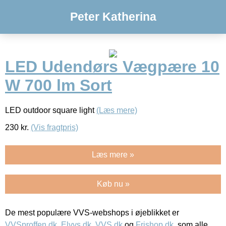
Peter Katherina
LED Udendørs Vægpære 10
W 700 lm Sort
LED outdoor square light
(Læs mere)
230
kr.
(Vis fragtpris)
Læs mere »
Køb nu »
De mest populære VVS-webshops i øjeblikket er
VVSproffen.dk
,
Elvvs.dk
,
VVS.dk
og
Frishop.dk
, som alle