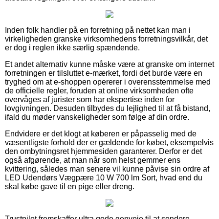
Inden folk handler på en forretning på nettet kan man i
virkeligheden granske virksomhedens forretningsvilkår, det
er dog i reglen ikke særlig spændende.
Et andet alternativ kunne måske være at granske om internet
forretningen er tilsluttet e-mærket, fordi det burde være en
tryghed om at e-shoppen opererer i overensstemmelse med
de officielle regler, foruden at online virksomheden ofte
overvåges af jurister som har ekspertise inden for
lovgivningen. Desuden tilbydes du lejlighed til at få bistand,
ifald du møder vanskeligheder som følge af din ordre.
Endvidere er det klogt at køberen er påpasselig med de
væsentligste forhold der er gældende for købet, eksempelvis
den ombytningsret hjemmesiden garanterer. Derfor er det
også afgørende, at man når som helst gemmer ens
kvittering, således man senere vil kunne påvise sin ordre af
LED Udendørs Vægpære 10 W 700 lm Sort, hvad end du
skal købe gave til en pige eller dreng.
Trustpilot fremskaffer ultra gode genveje til at sondere