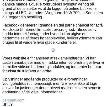
ganske mange aktuelle forbrugeres synspunkter og på
grund af dette støtter vi, at du kigger på online butikkens
ratings af LED Udendørs Vægpære 10 W 700 lm Sort inden
du lægger din bestilling.
Facebook genererer lignende en del pæne chancer for at få
kendskab til internet firmaets troværdighed. Tilmed ser vi
endda internet foretagender hvor du kan afgive en
bedømmelse af deres købsoplevelse, hvilket ydermere kan
bruges til at vurdere hvor glade kunderne er.
Vores website er finansieret af reklameindtægter. Vi har
tætte samarbejder med en række internet forretninger hvor vi
formidler virksomhedernes produkter, og indhenter honorar
forudsat du fuldfører en ordre.
Oplysninger angående produkter og e-forretninger
vedligeholdes rutinemæssigt, men vi ønsker ikke at tage
ansvar for justeringer der er blevet realiseret siden seneste
opdatering af de viste informationer.
derimart.com
BITLY: