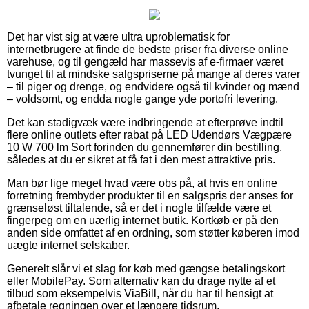
Det har vist sig at være ultra uproblematisk for
internetbrugere at finde de bedste priser fra diverse online
varehuse, og til gengæld har massevis af e-firmaer været
tvunget til at mindske salgspriserne på mange af deres varer
– til piger og drenge, og endvidere også til kvinder og mænd
– voldsomt, og endda nogle gange yde portofri levering.
Det kan stadigvæk være indbringende at efterprøve indtil
flere online outlets efter rabat på LED Udendørs Vægpære
10 W 700 lm Sort forinden du gennemfører din bestilling,
således at du er sikret at få fat i den mest attraktive pris.
Man bør lige meget hvad være obs på, at hvis en online
forretning frembyder produkter til en salgspris der anses for
grænseløst tiltalende, så er det i nogle tilfælde være et
fingerpeg om en uærlig internet butik. Kortkøb er på den
anden side omfattet af en ordning, som støtter køberen imod
uægte internet selskaber.
Generelt slår vi et slag for køb med gængse betalingskort
eller MobilePay. Som alternativ kan du drage nytte af et
tilbud som eksempelvis ViaBill, når du har til hensigt at
afbetale regningen over et længere tidsrum.