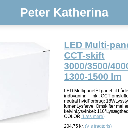
Peter Katherina
LED Multi-pan
CCT-skift
3000/3500/400
1300-1500 lm
LED MultipanelÉt panel til båd
indbygning – inkl. CCT omskift
neutral hvidForbrug: 18WLyssty
lumenLysfarve: Omskifter melle
kelvinLysvinkel: 110°Lysægth
COLOR
(Læs mere)
204.75
kr.
(Vis fragtpris)