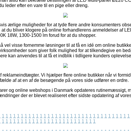
man altid kan bekræfte bestillingen af LED Multi-panel Ø220 C
leder efter en vare til en pige eller dreng.
dsvis ærlige muligheder for at tyde flere andre konsumenters obs
at du bliver klogere på online forhandlerens anmeldelser af L
0K 18W, 1300-1500 lm forud for at du shopper.
å vel visse fornemme løsninger til at få en idé om online butik
virksomheder som giver folk mulighed for at tilkendegive en b
re kan anvendes til at få et indblik i tidligere kunders oplevelse
 reklameindtægter. Vi hjælper flere online butikker når vi formid
lfælde af at en af de besøgende på vores side udfører en ordre.
rer og online webshops i Danmark opdateres rutinemæssigt, me
r ændringer der er blevet realiseret efter sidste opdatering af vore
1
1
1
1
1
1
1
1
1
1
1
1
1
1
1
1
1
1
1
1
1
1
1
1
1
1
1
1
1
1
1
1
1
1
1
1
1
1
1
1
1
1
1
1
1
1
1
1
1
1
1
1
1
1
1
1
1
1
1
1
1