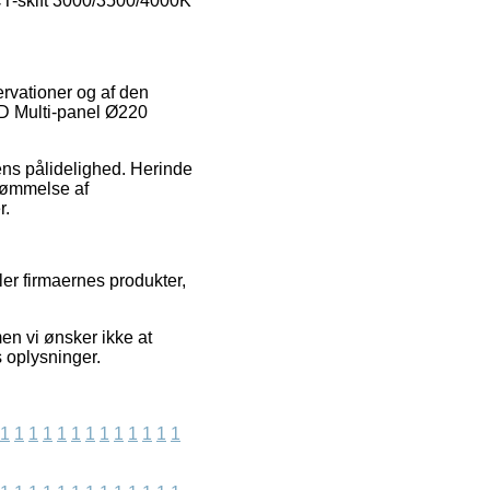
CT-skift 3000/3500/4000K
ervationer og af den
ED Multi-panel Ø220
kens pålidelighed. Herinde
edømmelse af
r.
ler firmaernes produkter,
n vi ønsker ikke at
s oplysninger.
1
1
1
1
1
1
1
1
1
1
1
1
1