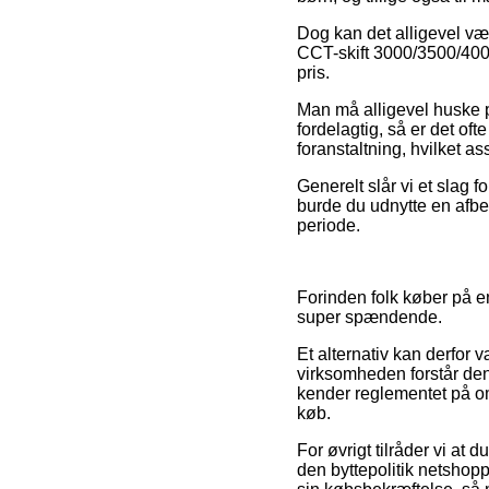
Dog kan det alligevel væ
CCT-skift 3000/3500/4000
pris.
Man må alligevel huske på,
fordelagtig, så er det of
foranstaltning, hvilket a
Generelt slår vi et slag 
burde du udnytte en afbe
periode.
Forinden folk køber på en
super spændende.
Et alternativ kan derfor 
virksomheden forstår den 
kender reglementet på om
køb.
For øvrigt tilråder vi at
den byttepolitik netshop