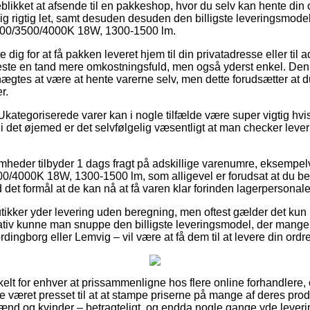
blikket at afsende til en pakkeshop, hvor du selv kan hente din 
g rigtig let, samt desuden desuden den billigste leveringsmode
000/3500/4000K 18W, 1300-1500 lm.
dig for at få pakken leveret hjem til din privatadresse eller til 
este en tand mere omkostningsfuld, men også yderst enkel. Den
nægtes at være at hente varerne selv, men dette forudsætter at 
r.
Ukategoriserede varer kan i nogle tilfælde være super vigtig hvi
i det øjemed er det selvfølgelig væsentligt at man checker lever
somheder tilbyder 1 dags fragt på adskillige varenumre, eksempe
/4000K 18W, 1300-1500 lm, som alligevel er forudsat at du besti
 det formål at de kan nå at få varen klar forinden lagerpersonale
utikker yder levering uden beregning, men oftest gælder det kun
ativ kunne man snuppe den billigste leveringsmodel, der man
rdingborg eller Lemvig – vil være at få dem til at levere din ordre
elt for enhver at prissammenligne hos flere online forhandlere, og
e været presset til at at stampe priserne på mange af deres prod
 mænd og kvinder – betragteligt, og endda nogle gange yde leveri