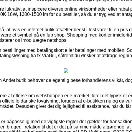
re lukrativt at inspicere diverse online virksomheder efter raba
K 18W, 1300-1500 lm før du bestiller, så du er tryg ved at anta
 at hvis en internet butik afsætter bedst i test varer til en pris
te være et symbol på en fup shop. Shopping med kort er imidlerti
ssisterer os imod uægte netshops.
for bestillinger med betalingskort eller betalinger med mobilen. 
talingsløsning fra fx ViaBill, såfremt du ønsker at afdrage regn
 Andet butik behøver de egentlig bese forhandlerens vilkår, dog 
være at efterse om webshoppen er e-mærket, fordi det typisk er e
officielle danske lovgivning, foruden at e-butikken nu og da vurd
rådet. Desuden giver det dig lejlighed til assistance, når du få
 du er påpasselig med de vigtigste regler der gælder for transakt
pen bruger. I relation til det er det på samme måde afgørende, 