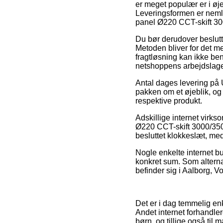
er meget populær er i øje
Leveringsformen er nemli
panel Ø220 CCT-skift 3
Du bør derudover beslutte 
Metoden bliver for det m
fragtløsning kan ikke be
netshoppens arbejdslage
Antal dages levering på 
pakken om et øjeblik, og 
respektive produkt.
Adskillige internet virk
Ø220 CCT-skift 3000/3500
besluttet klokkeslæt, med
Nogle enkelte internet b
konkret sum. Som altern
befinder sig i Aalborg, Vo
Det er i dag temmelig enk
Andet internet forhandler
børn, og tillige også til