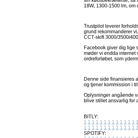
sin købsbekræftelse, så 
18W, 1300-1500 lm, om du 
Trustpilot leverer forhol
grund rekommanderer vi, 
CCT-skift 3000/3500/400
Facebook giver dig lige s
møder vi endda internet 
ordreforløbet, som yderme
Denne side finansieres af
og tjener kommission i ti
Oplysninger angående va
blive stillet ansvarlig fo
BITLY:
1
1
1
1
1
1
1
1
1
1
1
1
1
1
1
1
1
1
1
1
1
1
1
1
1
1
SPOTIFY: