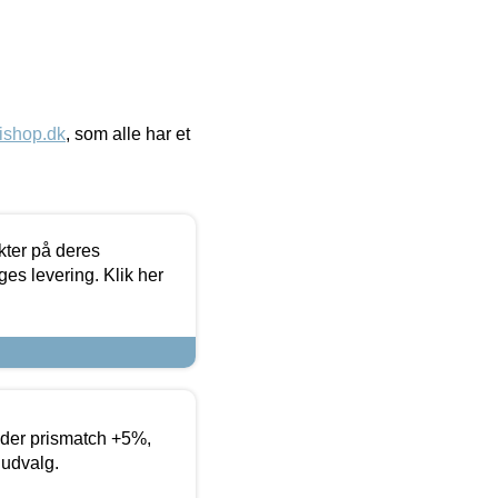
ishop.dk
, som alle har et
ter på deres
es levering. Klik her
yder prismatch +5%,
 udvalg.