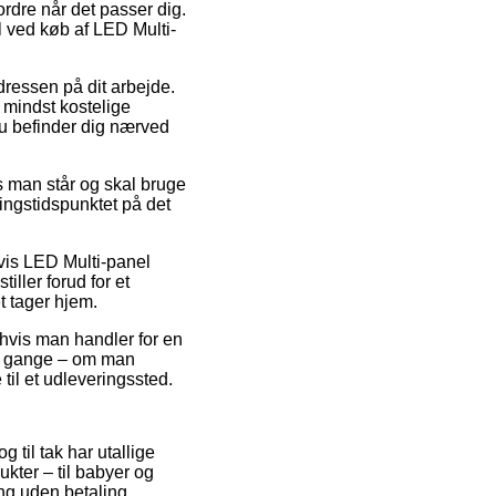
ordre når det passer dig.
l ved køb af LED Multi-
adressen på dit arbejde.
 mindst kostelige
du befinder dig nærved
s man står og skal bruge
ingstidspunktet på det
lvis LED Multi-panel
ller forud for et
t tager hjem.
 hvis man handler for en
ge gange – om man
 til et udleveringssted.
 til tak har utallige
ukter – til babyer og
ng uden betaling.