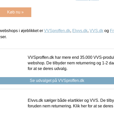
Køb nu »
ebshops i øjeblikket er
VVSproffen.dk
,
Elvvs.dk
,
VVS.dk
og
Fr
iser.
VVSproffen.dk har mere end 35.000 VVS-produk
webshop. De tilbyder nem returnering og 1-2 dag
for at se deres udvalg.
Se udvalget på VVSproffen.dk
Elvvs.dk sælger både elartikler og VVS. De tilb
foruden nem returnering. Klik her for at se deres