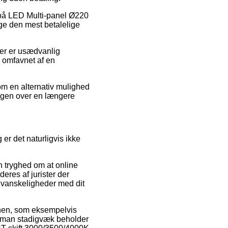
t på LED Multi-panel Ø220
ge den mest betalelige
 der er usædvanlig
d omfavnet af en
Som en alternativ mulighed
ingen over en længere
er det naturligvis ikke
n tryghed om at online
eres af jurister der
r vanskeligheder med dit
ionen, som eksempelvis
at man stadigvæk beholder