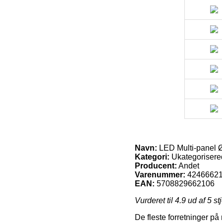
Navn:
LED Multi-panel 
Kategori:
Ukategorisere
Producent:
Andet
Varenummer:
4246662
EAN:
5708829662106
Vurderet til
4.9
ud af 5 st
De fleste forretninger på