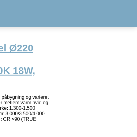
el Ø220
0K 18W,
e påbygning og varieret
er mellem varm hvid og
rke: 1.300-1.500
m: 3.000/3.500/4.000
ed: CRI>90 (TRUE