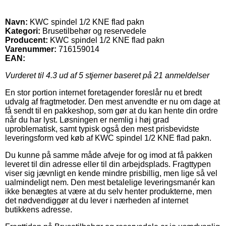
Navn:
KWC spindel 1/2 KNE flad pakn
Kategori:
Brusetilbehør og reservedele
Producent:
KWC spindel 1/2 KNE flad pakn
Varenummer:
716159014
EAN:
Vurderet til
4.3
ud af 5 stjerner baseret på
21
anmeldelser
En stor portion internet foretagender foreslår nu et bredt
udvalg af fragtmetoder. Den mest anvendte er nu om dage at
få sendt til en pakkeshop, som gør at du kan hente din ordre
når du har lyst. Løsningen er nemlig i høj grad
uproblematisk, samt typisk også den mest prisbevidste
leveringsform ved køb af KWC spindel 1/2 KNE flad pakn.
Du kunne på samme måde afveje for og imod at få pakken
leveret til din adresse eller til din arbejdsplads. Fragttypen
viser sig jævnligt en kende mindre prisbillig, men lige så vel
ualmindeligt nem. Den mest betalelige leveringsmanér kan
ikke benægtes at være at du selv henter produkterne, men
det nødvendiggør at du lever i nærheden af internet
butikkens adresse.