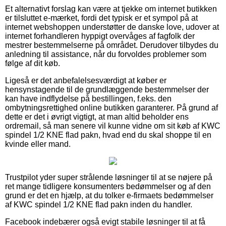
Et alternativt forslag kan være at tjekke om internet butikken
er tilsluttet e-mærket, fordi det typisk er et sympol på at
internet webshoppen understøtter de danske love, udover at
internet forhandleren hyppigt overvåges af fagfolk der
mestrer bestemmelserne på området. Derudover tilbydes du
anledning til assistance, når du forvoldes problemer som
følge af dit køb.
Ligeså er det anbefalelsesværdigt at køber er
hensynstagende til de grundlæggende bestemmelser der
kan have indflydelse på bestillingen, f.eks. den
ombytningsrettighed online butikken garanterer. På grund af
dette er det i øvrigt vigtigt, at man altid beholder ens
ordremail, så man senere vil kunne vidne om sit køb af KWC
spindel 1/2 KNE flad pakn, hvad end du skal shoppe til en
kvinde eller mand.
Trustpilot yder super strålende løsninger til at se nøjere på
ret mange tidligere konsumenters bedømmelser og af den
grund er det en hjælp, at du tolker e-firmaets bedømmelser
af KWC spindel 1/2 KNE flad pakn inden du handler.
Facebook indebærer også evigt stabile løsninger til at få