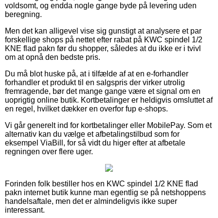
voldsomt, og endda nogle gange byde på levering uden
beregning.
Men det kan alligevel vise sig gunstigt at analysere et par
forskellige shops på nettet efter rabat på KWC spindel 1/2
KNE flad pakn før du shopper, således at du ikke er i tvivl
om at opnå den bedste pris.
Du må blot huske på, at i tilfælde af at en e-forhandler
forhandler et produkt til en salgspris der virker utrolig
fremragende, bør det mange gange være et signal om en
uoprigtig online butik. Kortbetalinger er heldigvis omsluttet af
en regel, hvilket dækker en overfor fup e-shops.
Vi går generelt ind for kortbetalinger eller MobilePay. Som et
alternativ kan du vælge et afbetalingstilbud som for
eksempel ViaBill, for så vidt du higer efter at afbetale
regningen over flere uger.
Forinden folk bestiller hos en KWC spindel 1/2 KNE flad
pakn internet butik kunne man egentlig se på netshoppens
handelsaftale, men det er almindeligvis ikke super
interessant.