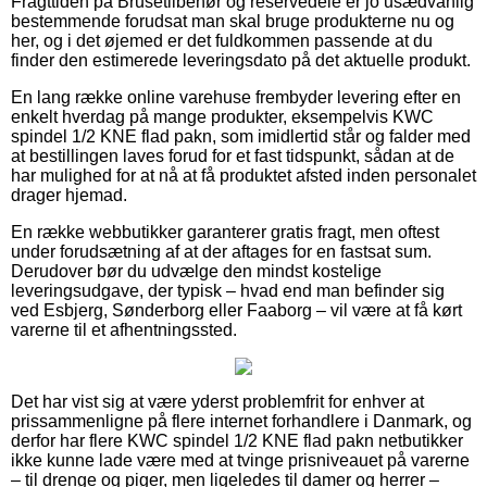
Fragttiden på Brusetilbehør og reservedele er jo usædvanlig
bestemmende forudsat man skal bruge produkterne nu og
her, og i det øjemed er det fuldkommen passende at du
finder den estimerede leveringsdato på det aktuelle produkt.
En lang række online varehuse frembyder levering efter en
enkelt hverdag på mange produkter, eksempelvis KWC
spindel 1/2 KNE flad pakn, som imidlertid står og falder med
at bestillingen laves forud for et fast tidspunkt, sådan at de
har mulighed for at nå at få produktet afsted inden personalet
drager hjemad.
En række webbutikker garanterer gratis fragt, men oftest
under forudsætning af at der aftages for en fastsat sum.
Derudover bør du udvælge den mindst kostelige
leveringsudgave, der typisk – hvad end man befinder sig
ved Esbjerg, Sønderborg eller Faaborg – vil være at få kørt
varerne til et afhentningssted.
Det har vist sig at være yderst problemfrit for enhver at
prissammenligne på flere internet forhandlere i Danmark, og
derfor har flere KWC spindel 1/2 KNE flad pakn netbutikker
ikke kunne lade være med at tvinge prisniveauet på varerne
– til drenge og piger, men ligeledes til damer og herrer –