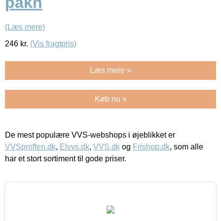
pakn
(Læs mere)
246
kr.
(Vis fragtpris)
Læs mere »
Køb nu »
De mest populære VVS-webshops i øjeblikket er
VVSproffen.dk
,
Elvvs.dk
,
VVS.dk
og
Frishop.dk
, som alle
har et stort sortiment til gode priser.