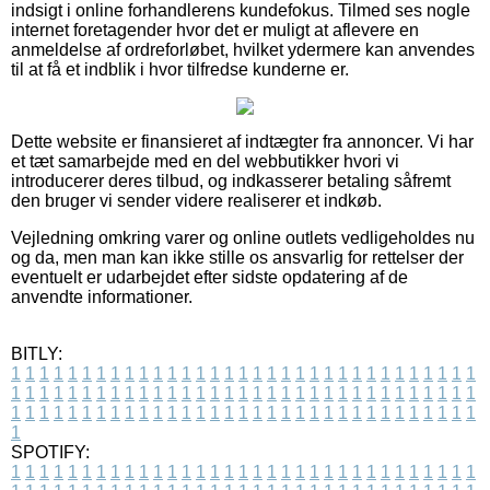
indsigt i online forhandlerens kundefokus. Tilmed ses nogle
internet foretagender hvor det er muligt at aflevere en
anmeldelse af ordreforløbet, hvilket ydermere kan anvendes
til at få et indblik i hvor tilfredse kunderne er.
Dette website er finansieret af indtægter fra annoncer. Vi har
et tæt samarbejde med en del webbutikker hvori vi
introducerer deres tilbud, og indkasserer betaling såfremt
den bruger vi sender videre realiserer et indkøb.
Vejledning omkring varer og online outlets vedligeholdes nu
og da, men man kan ikke stille os ansvarlig for rettelser der
eventuelt er udarbejdet efter sidste opdatering af de
anvendte informationer.
BITLY:
1
1
1
1
1
1
1
1
1
1
1
1
1
1
1
1
1
1
1
1
1
1
1
1
1
1
1
1
1
1
1
1
1
1
1
1
1
1
1
1
1
1
1
1
1
1
1
1
1
1
1
1
1
1
1
1
1
1
1
1
1
1
1
1
1
1
1
1
1
1
1
1
1
1
1
1
1
1
1
1
1
1
1
1
1
1
1
1
1
1
1
1
1
1
1
1
1
1
1
1
SPOTIFY:
1
1
1
1
1
1
1
1
1
1
1
1
1
1
1
1
1
1
1
1
1
1
1
1
1
1
1
1
1
1
1
1
1