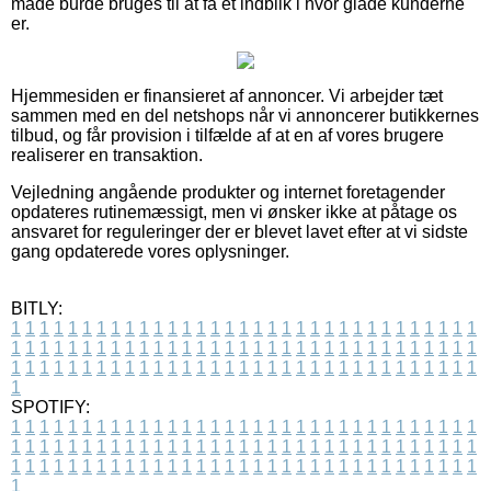
måde burde bruges til at få et indblik i hvor glade kunderne
er.
Hjemmesiden er finansieret af annoncer. Vi arbejder tæt
sammen med en del netshops når vi annoncerer butikkernes
tilbud, og får provision i tilfælde af at en af vores brugere
realiserer en transaktion.
Vejledning angående produkter og internet foretagender
opdateres rutinemæssigt, men vi ønsker ikke at påtage os
ansvaret for reguleringer der er blevet lavet efter at vi sidste
gang opdaterede vores oplysninger.
BITLY:
1
1
1
1
1
1
1
1
1
1
1
1
1
1
1
1
1
1
1
1
1
1
1
1
1
1
1
1
1
1
1
1
1
1
1
1
1
1
1
1
1
1
1
1
1
1
1
1
1
1
1
1
1
1
1
1
1
1
1
1
1
1
1
1
1
1
1
1
1
1
1
1
1
1
1
1
1
1
1
1
1
1
1
1
1
1
1
1
1
1
1
1
1
1
1
1
1
1
1
1
SPOTIFY:
1
1
1
1
1
1
1
1
1
1
1
1
1
1
1
1
1
1
1
1
1
1
1
1
1
1
1
1
1
1
1
1
1
1
1
1
1
1
1
1
1
1
1
1
1
1
1
1
1
1
1
1
1
1
1
1
1
1
1
1
1
1
1
1
1
1
1
1
1
1
1
1
1
1
1
1
1
1
1
1
1
1
1
1
1
1
1
1
1
1
1
1
1
1
1
1
1
1
1
1