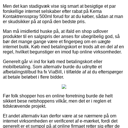
Men det kan stadigvæk vise sig smart at besigtige et par
forskellige internet selskaber efter rabat på Kema
Kontaktrensspray 500ml forud for at du køber, sådan at man
er skudsikker på at opnå den bedste pris.
Man må imidlertid huske på, at ifald en shop udlover
produkter til en salgspris der anses for ubegribelig god, så
bør det mange gange være et fingerpeg om en uægte
internet butik. Køb med betalingskort er trods alt en del af en
regel, hvilket begunstiger en imod fup online virksomheder.
Generelt går vi ind for køb med betalingskort eller
mobilbetaling. Som alternativ burde du udnytte et
afbetalingstilbud fra fx ViaBill, i tilfælde af at du efterspørger
at betale beløbet i flere bidder.
Før folk shopper hos en online forretning burde de helt
sikkert bese netshoppens vilkår, men det er i reglen et
tidskrævende projekt.
Et andet alternativ kan derfor være at se nærmere på om
internet virksomheden er verificeret af e-mærket, fordi det
generelt er et sympol på at online firmaet retter sig efter de