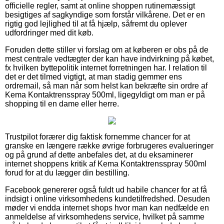
officielle regler, samt at online shoppen rutinemæssigt
besigtiges af sagkyndige som forstår vilkårene. Det er en
rigtig god lejlighed til at få hjælp, såfremt du oplever
udfordringer med dit køb.
Foruden dette stiller vi forslag om at køberen er obs på de
mest centrale vedtægter der kan have indvirkning på købet,
fx hvilken byttepolitik internet forretningen har. I relation til
det er det tilmed vigtigt, at man stadig gemmer ens
ordremail, så man når som helst kan bekræfte sin ordre af
Kema Kontaktrensspray 500ml, ligegyldigt om man er på
shopping til en dame eller herre.
Trustpilot forærer dig faktisk fornemme chancer for at
granske en længere række øvrige forbrugeres evalueringer
og på grund af dette anbefales det, at du eksaminerer
internet shoppens kritik af Kema Kontaktrensspray 500ml
forud for at du lægger din bestilling.
Facebook genererer også fuldt ud habile chancer for at få
indsigt i online virksomhedens kundetilfredshed. Desuden
møder vi endda internet shops hvor man kan nedfælde en
anmeldelse af virksomhedens service, hvilket på samme