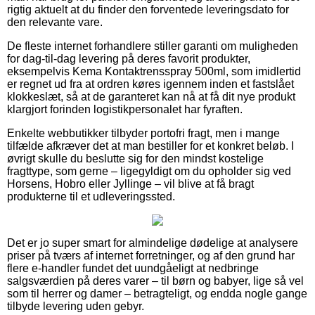
rigtig aktuelt at du finder den forventede leveringsdato for
den relevante vare.
De fleste internet forhandlere stiller garanti om muligheden
for dag-til-dag levering på deres favorit produkter,
eksempelvis Kema Kontaktrensspray 500ml, som imidlertid
er regnet ud fra at ordren køres igennem inden et fastslået
klokkeslæt, så at de garanteret kan nå at få dit nye produkt
klargjort forinden logistikpersonalet har fyraften.
Enkelte webbutikker tilbyder portofri fragt, men i mange
tilfælde afkræver det at man bestiller for et konkret beløb. I
øvrigt skulle du beslutte sig for den mindst kostelige
fragttype, som gerne – ligegyldigt om du opholder sig ved
Horsens, Hobro eller Jyllinge – vil blive at få bragt
produkterne til et udleveringssted.
Det er jo super smart for almindelige dødelige at analysere
priser på tværs af internet forretninger, og af den grund har
flere e-handler fundet det uundgåeligt at nedbringe
salgsværdien på deres varer – til børn og babyer, lige så vel
som til herrer og damer – betragteligt, og endda nogle gange
tilbyde levering uden gebyr.