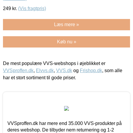
249
kr.
(Vis fragtpris)
Læs mere »
Køb nu »
De mest populære VVS-webshops i øjeblikket er
VVSproffen.dk
,
Elvvs.dk
,
VVS.dk
og
Frishop.dk
, som alle
har et stort sortiment til gode priser.
VVSproffen.dk har mere end 35.000 VVS-produkter på
deres webshop. De tilbyder nem returnering og 1-2