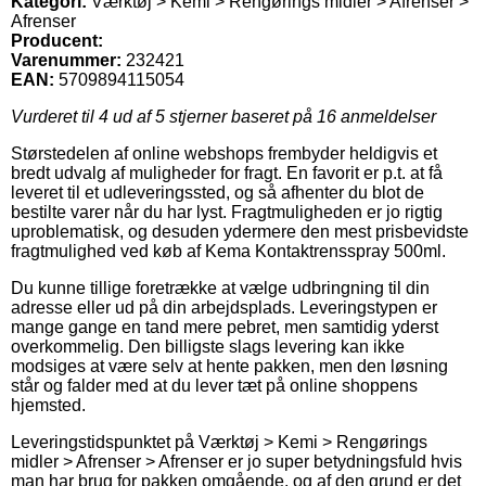
Kategori:
Værktøj > Kemi > Rengørings midler > Afrenser >
Afrenser
Producent:
Varenummer:
232421
EAN:
5709894115054
Vurderet til
4
ud af 5 stjerner baseret på
16
anmeldelser
Størstedelen af online webshops frembyder heldigvis et
bredt udvalg af muligheder for fragt. En favorit er p.t. at få
leveret til et udleveringssted, og så afhenter du blot de
bestilte varer når du har lyst. Fragtmuligheden er jo rigtig
uproblematisk, og desuden ydermere den mest prisbevidste
fragtmulighed ved køb af Kema Kontaktrensspray 500ml.
Du kunne tillige foretrække at vælge udbringning til din
adresse eller ud på din arbejdsplads. Leveringstypen er
mange gange en tand mere pebret, men samtidig yderst
overkommelig. Den billigste slags levering kan ikke
modsiges at være selv at hente pakken, men den løsning
står og falder med at du lever tæt på online shoppens
hjemsted.
Leveringstidspunktet på Værktøj > Kemi > Rengørings
midler > Afrenser > Afrenser er jo super betydningsfuld hvis
man har brug for pakken omgående, og af den grund er det