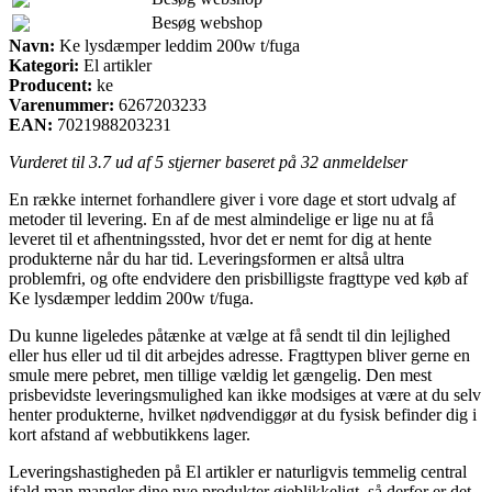
Besøg webshop
Navn:
Ke lysdæmper leddim 200w t/fuga
Kategori:
El artikler
Producent:
ke
Varenummer:
6267203233
EAN:
7021988203231
Vurderet til
3.7
ud af 5 stjerner baseret på
32
anmeldelser
En række internet forhandlere giver i vore dage et stort udvalg af
metoder til levering. En af de mest almindelige er lige nu at få
leveret til et afhentningssted, hvor det er nemt for dig at hente
produkterne når du har tid. Leveringsformen er altså ultra
problemfri, og ofte endvidere den prisbilligste fragttype ved køb af
Ke lysdæmper leddim 200w t/fuga.
Du kunne ligeledes påtænke at vælge at få sendt til din lejlighed
eller hus eller ud til dit arbejdes adresse. Fragttypen bliver gerne en
smule mere pebret, men tillige vældig let gængelig. Den mest
prisbevidste leveringsmulighed kan ikke modsiges at være at du selv
henter produkterne, hvilket nødvendiggør at du fysisk befinder dig i
kort afstand af webbutikkens lager.
Leveringshastigheden på El artikler er naturligvis temmelig central
ifald man mangler dine nye produkter øjeblikkeligt, så derfor er det