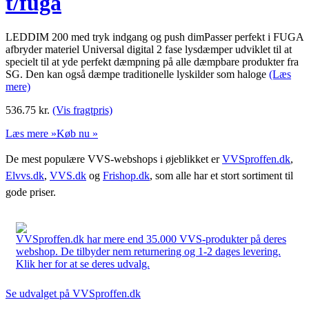
t/fuga
LEDDIM 200 med tryk indgang og push dimPasser perfekt i FUGA
afbryder materiel Universal digital 2 fase lysdæmper udviklet til at
specielt til at yde perfekt dæmpning på alle dæmpbare produkter fra
SG. Den kan også dæmpe traditionelle lyskilder som haloge
(Læs
mere)
536.75
kr.
(Vis fragtpris)
Læs mere »
Køb nu »
De mest populære VVS-webshops i øjeblikket er
VVSproffen.dk
,
Elvvs.dk
,
VVS.dk
og
Frishop.dk
, som alle har et stort sortiment til
gode priser.
VVSproffen.dk har mere end 35.000 VVS-produkter på deres
webshop. De tilbyder nem returnering og 1-2 dages levering.
Klik her for at se deres udvalg.
Se udvalget på VVSproffen.dk