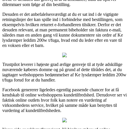
dilemmaer som følge af din bestilling.
Desuden er det anbefalelsesværdigt at du er sat ind i de vigtigste
retningslinjer der kan spille ind i forbindelse med bestillingen, som
eksempelvis hvilken returret e-forhandleren tilsikrer. Derfor er det
desuden relevant, at man permanent bibeholder sin faktura e-mail,
således man en anden gang vil kunne dokumentere sin ordre af Ke
lysdæmper leddim 200w t/fuga, hvad end du leder efter en vare til
en voksen eller et barn.
Trustpilot leverer i højeste grad ærlige genveje til at tyde adskillige
nuværende køberes domme og på grund af dette tilrådes det, at du
iagttager webshoppens bedømmelser af Ke lysdæmper leddim 200w
t/fuga forud for at du handler.
Facebook genererer ligeledes egentlig passende chancer for at få
kendskab til online webshoppens kundetilfredshed. Derudover ser vi
faktisk online outlets hvor folk kan notere en vurdering af
virksomhedens service, hvilket på samme måde kan benyttes til
vurdering af kundetilfredsheden.