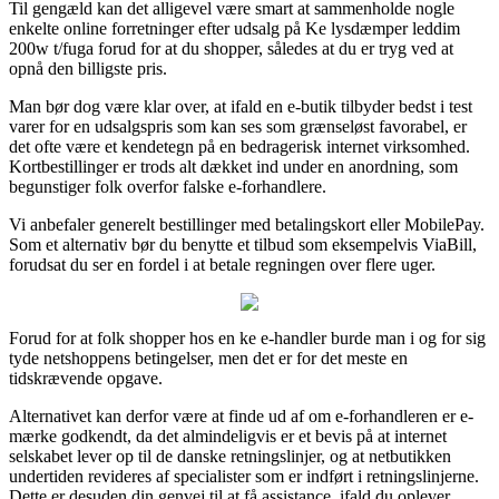
Til gengæld kan det alligevel være smart at sammenholde nogle
enkelte online forretninger efter udsalg på Ke lysdæmper leddim
200w t/fuga forud for at du shopper, således at du er tryg ved at
opnå den billigste pris.
Man bør dog være klar over, at ifald en e-butik tilbyder bedst i test
varer for en udsalgspris som kan ses som grænseløst favorabel, er
det ofte være et kendetegn på en bedragerisk internet virksomhed.
Kortbestillinger er trods alt dækket ind under en anordning, som
begunstiger folk overfor falske e-forhandlere.
Vi anbefaler generelt bestillinger med betalingskort eller MobilePay.
Som et alternativ bør du benytte et tilbud som eksempelvis ViaBill,
forudsat du ser en fordel i at betale regningen over flere uger.
Forud for at folk shopper hos en ke e-handler burde man i og for sig
tyde netshoppens betingelser, men det er for det meste en
tidskrævende opgave.
Alternativet kan derfor være at finde ud af om e-forhandleren er e-
mærke godkendt, da det almindeligvis er et bevis på at internet
selskabet lever op til de danske retningslinjer, og at netbutikken
undertiden revideres af specialister som er indført i retningslinjerne.
Dette er desuden din genvej til at få assistance, ifald du oplever