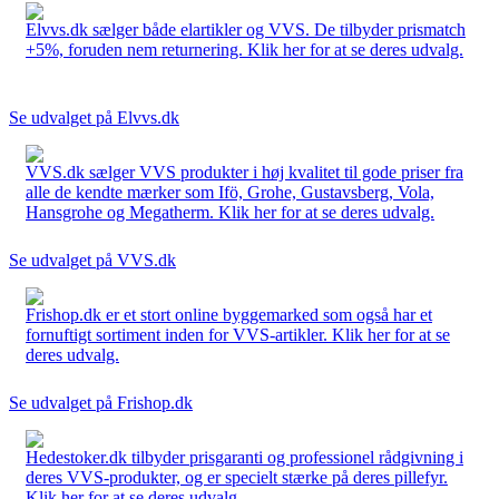
Elvvs.dk sælger både elartikler og VVS. De tilbyder prismatch
+5%, foruden nem returnering. Klik her for at se deres udvalg.
Se udvalget på Elvvs.dk
VVS.dk sælger VVS produkter i høj kvalitet til gode priser fra
alle de kendte mærker som Ifö, Grohe, Gustavsberg, Vola,
Hansgrohe og Megatherm. Klik her for at se deres udvalg.
Se udvalget på VVS.dk
Frishop.dk er et stort online byggemarked som også har et
fornuftigt sortiment inden for VVS-artikler. Klik her for at se
deres udvalg.
Se udvalget på Frishop.dk
Hedestoker.dk tilbyder prisgaranti og professionel rådgivning i
deres VVS-produkter, og er specielt stærke på deres pillefyr.
Klik her for at se deres udvalg.