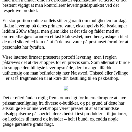
bestemt vigtigt at man kontrollerer leveringstidspunktet ved det
respektive produkt.
En stor portion online outlets stiller garanti om muligheden for dag-
til-dag levering på deres primære varer, eksempelvis Ke lysdæmper
leddim 200w t/fuga, men glem ikke at det står og falder med at
ordren aflægges forinden et fast klokkeslæt, med hensynstagen til at
de med sikkerhed kan nå at få de nye varer på posthuset forud for at
personalet har fyraften.
Visse internet firmaer præsterer portofri levering, men i reglen
påkræves det at der shoppes for en præcis sum. Som alternativ burde
du snuppe den billigste leveringsmåde, der i mange tilfælde –
uafhængig om man befinder sig nær Næstved, Thisted eller Jyllinge
– er at få fragtmanden til at køre din bestilling til en pakkeshop.
Det er efterhånden rigtig fremkommeligt for internetbrugere at lave
prissammenligning fra diverse e-butikker, og på grund af dette har
adskillige ke online webshops været presset til at at formindske
udsalgspriserne på specielt deres bedst i test produkter – til juniorer,
og ligeledes til mænd og kvinder – helt i bund, og endda nogle
gange garantere gratis fragt.