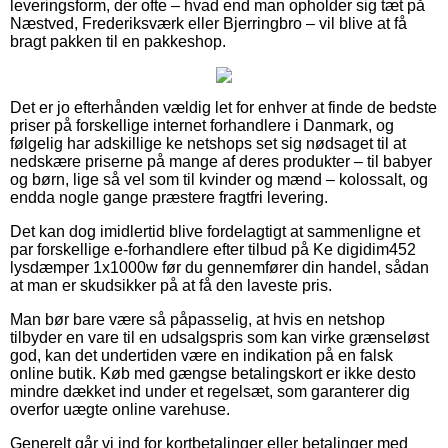
leveringsform, der ofte – hvad end man opholder sig tæt på
Næstved, Frederiksværk eller Bjerringbro – vil blive at få
bragt pakken til en pakkeshop.
Det er jo efterhånden vældig let for enhver at finde de bedste
priser på forskellige internet forhandlere i Danmark, og
følgelig har adskillige ke netshops set sig nødsaget til at
nedskære priserne på mange af deres produkter – til babyer
og børn, lige så vel som til kvinder og mænd – kolossalt, og
endda nogle gange præstere fragtfri levering.
Det kan dog imidlertid blive fordelagtigt at sammenligne et
par forskellige e-forhandlere efter tilbud på Ke digidim452
lysdæmper 1x1000w før du gennemfører din handel, sådan
at man er skudsikker på at få den laveste pris.
Man bør bare være så påpasselig, at hvis en netshop
tilbyder en vare til en udsalgspris som kan virke grænseløst
god, kan det undertiden være en indikation på en falsk
online butik. Køb med gængse betalingskort er ikke desto
mindre dækket ind under et regelsæt, som garanterer dig
overfor uægte online varehuse.
Generelt går vi ind for kortbetalinger eller betalinger med