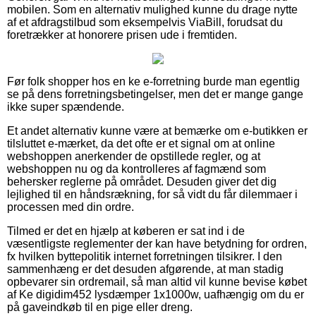
mobilen. Som en alternativ mulighed kunne du drage nytte
af et afdragstilbud som eksempelvis ViaBill, forudsat du
foretrækker at honorere prisen ude i fremtiden.
Før folk shopper hos en ke e-forretning burde man egentlig
se på dens forretningsbetingelser, men det er mange gange
ikke super spændende.
Et andet alternativ kunne være at bemærke om e-butikken er
tilsluttet e-mærket, da det ofte er et signal om at online
webshoppen anerkender de opstillede regler, og at
webshoppen nu og da kontrolleres af fagmænd som
behersker reglerne på området. Desuden giver det dig
lejlighed til en håndsrækning, for så vidt du får dilemmaer i
processen med din ordre.
Tilmed er det en hjælp at køberen er sat ind i de
væsentligste reglementer der kan have betydning for ordren,
fx hvilken byttepolitik internet forretningen tilsikrer. I den
sammenhæng er det desuden afgørende, at man stadig
opbevarer sin ordremail, så man altid vil kunne bevise købet
af Ke digidim452 lysdæmper 1x1000w, uafhængig om du er
på gaveindkøb til en pige eller dreng.