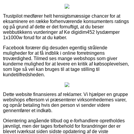
Trustpilot medfører helt hensigtsmæssige chancer for at
eksaminere en række forhenværende konsumenters ratings
og på grund af dette er det fornuftigt, at du beser
webbutikkens vurderinger af Ke digidim452 lysdæmper
1x1000w forud for at du køber.
Facebook forærer dig desuden egentlig strålende
muligheder for at få indblik i online forretningens
troværdighed. Tilmed ses mange webshops som giver
kunderne mulighed for at levere en kritik af købsoplevelsen,
som lige så vel kan bruges til at tage stilling til
kundetilfredsheden.
Dette website finansieres af reklamer. Vi hjælper en gruppe
webshops eftersom vi præsenterer virksomhedernes varer,
og opnår betaling hvis den person vi sender videre
gennemfører et indkøb.
Orientering angående tilbud og e-forhandlere opretholdes
jævnligt, men der tages forbehold for forandringer der er
blevet iværksat siden sidste opdatering af de viste