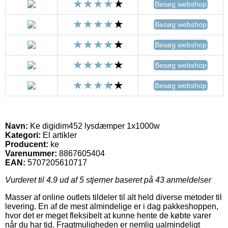
Besøg webshop
Besøg webshop
Besøg webshop
Besøg webshop
Besøg webshop
Navn:
Ke digidim452 lysdæmper 1x1000w
Kategori:
El artikler
Producent:
ke
Varenummer:
8867605404
EAN:
5707205610717
Vurderet til
4.9
ud af 5 stjerner baseret på
43
anmeldelser
Masser af online outlets tildeler til alt held diverse metoder til
levering. En af de mest almindelige er i dag pakkeshoppen,
hvor det er meget fleksibelt at kunne hente de købte varer
når du har tid. Fragtmuligheden er nemlig ualmindeligt