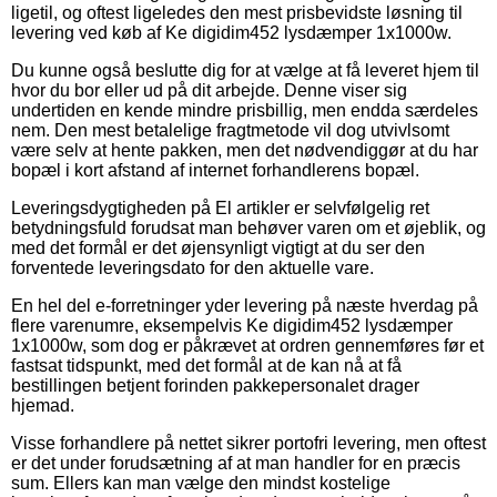
ligetil, og oftest ligeledes den mest prisbevidste løsning til
levering ved køb af Ke digidim452 lysdæmper 1x1000w.
Du kunne også beslutte dig for at vælge at få leveret hjem til
hvor du bor eller ud på dit arbejde. Denne viser sig
undertiden en kende mindre prisbillig, men endda særdeles
nem. Den mest betalelige fragtmetode vil dog utvivlsomt
være selv at hente pakken, men det nødvendiggør at du har
bopæl i kort afstand af internet forhandlerens bopæl.
Leveringsdygtigheden på El artikler er selvfølgelig ret
betydningsfuld forudsat man behøver varen om et øjeblik, og
med det formål er det øjensynligt vigtigt at du ser den
forventede leveringsdato for den aktuelle vare.
En hel del e-forretninger yder levering på næste hverdag på
flere varenumre, eksempelvis Ke digidim452 lysdæmper
1x1000w, som dog er påkrævet at ordren gennemføres før et
fastsat tidspunkt, med det formål at de kan nå at få
bestillingen betjent forinden pakkepersonalet drager
hjemad.
Visse forhandlere på nettet sikrer portofri levering, men oftest
er det under forudsætning af at man handler for en præcis
sum. Ellers kan man vælge den mindst kostelige