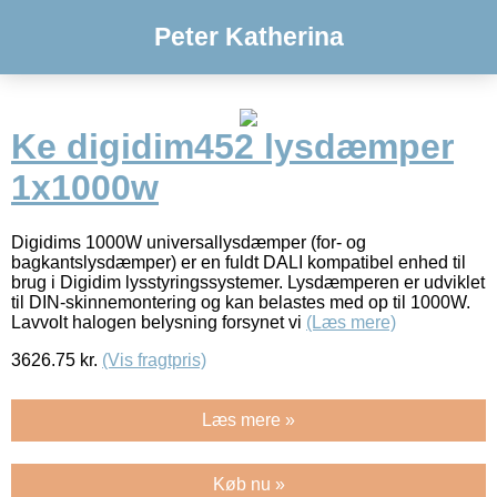
Peter Katherina
Ke digidim452 lysdæmper
1x1000w
Digidims 1000W universallysdæmper (for- og
bagkantslysdæmper) er en fuldt DALI kompatibel enhed til
brug i Digidim lysstyringssystemer. Lysdæmperen er udviklet
til DIN-skinnemontering og kan belastes med op til 1000W.
Lavvolt halogen belysning forsynet vi
(Læs mere)
3626.75
kr.
(Vis fragtpris)
Læs mere »
Køb nu »