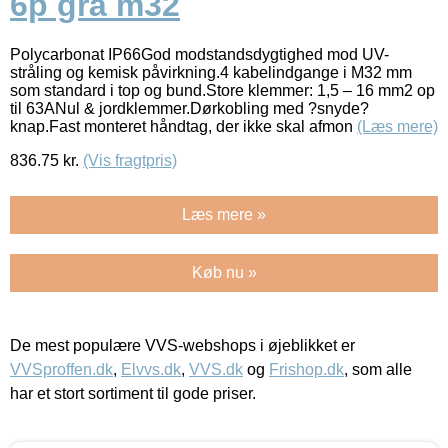
6p grå m32
Polycarbonat IP66God modstandsdygtighed mod UV-
stråling og kemisk påvirkning.4 kabelindgange i M32 mm
som standard i top og bund.Store klemmer: 1,5 – 16 mm2 op
til 63ANul & jordklemmer.Dørkobling med ?snyde?
knap.Fast monteret håndtag, der ikke skal afmon
(Læs mere)
836.75
kr.
(Vis fragtpris)
Læs mere »
Køb nu »
De mest populære VVS-webshops i øjeblikket er
VVSproffen.dk
,
Elvvs.dk
,
VVS.dk
og
Frishop.dk
, som alle
har et stort sortiment til gode priser.