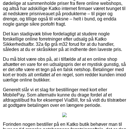
dødelige at sammenholde priser fra flere online webshops,
og altså har adskillige Katko internet firmaer været tvunget til
at nedskære prisniveauet på produkterne – til piger og
drenge, og tillige også til voksne – helt i bund, og endda
nogle gange sikre portofri fragt.
Det kan stadigvæk blive fordelagtigt at studere nogle
forskellige online forretninger efter udsalg på Katko
Sikkerhedsafbr. 32a 6p grå m32 forud for at du handler,
således at du er skråsikker på at indhente den laveste pris.
Du må blot være obs på, at i tilfælde af at en online shop
afsætter en vare for en udsalgspris der er mystisk gunstig, så
er det ofte være et tegn på en falsk netshop. Betalinger med
kort er trods alt omfattet af en regel, som redder kunden imod
uærlige online butikker.
Generelt slår vi et slag for bestillinger med kort eller
MobilePay. Som alternativ kunne du drage fordel af et
afdragstilbud fra for eksempel ViaBill, for så vidt du tilstræber
at godtgøre betalingen over en længere periode.
Forinden nogen bestiller på en Katko butik behøver man til