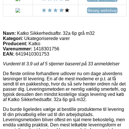
Besøg webshop
Navn:
Katko Sikkerhedsafbr. 32a 6p grå m32
Kategori:
Ukategoriserede varer
Producent:
Katko
Varenummer:
1418301756
EAN:
6419410301753
Vurderet til
3.9
ud af 5 stjerner baseret på
33
anmeldelser
De fleste online forhandlere udlover nu om dage alverdens
løsninger til levering. En af de mest moderne er p.t. at få
sendt til en pakkeshop, hvor du så selv henter ordren når det
passer dig. Leveringsmetoden er nemlig vældig smertefri, og
typisk desuden den mindst kostelige slags levering ved køb
af Katko Sikkerhedsafbr. 32a 6p grå m32.
Du burde ligeledes vælge at bestille produkterne til levering
til din privatbolig eller ud til din arbejdsplads.
Leveringsmetoden bliver oftest en sjat mere bekostelig, men
endda vældig praktisk. Den mest letkøbte leveringsform er