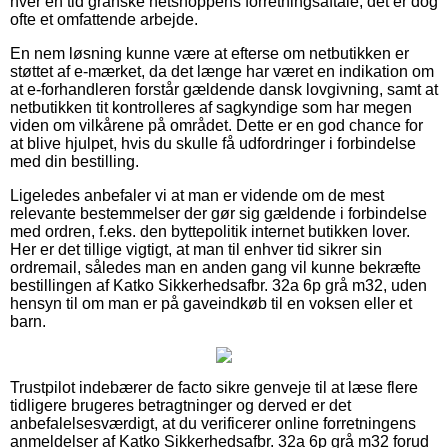
hver en tid granske netshoppens forretningsaftale, det er dog
ofte et omfattende arbejde.
En nem løsning kunne være at efterse om netbutikken er
støttet af e-mærket, da det længe har været en indikation om
at e-forhandleren forstår gældende dansk lovgivning, samt at
netbutikken tit kontrolleres af sagkyndige som har megen
viden om vilkårene på området. Dette er en god chance for
at blive hjulpet, hvis du skulle få udfordringer i forbindelse
med din bestilling.
Ligeledes anbefaler vi at man er vidende om de mest
relevante bestemmelser der gør sig gældende i forbindelse
med ordren, f.eks. den byttepolitik internet butikken lover.
Her er det tillige vigtigt, at man til enhver tid sikrer sin
ordremail, således man en anden gang vil kunne bekræfte
bestillingen af Katko Sikkerhedsafbr. 32a 6p grå m32, uden
hensyn til om man er på gaveindkøb til en voksen eller et
barn.
Trustpilot indebærer de facto sikre genveje til at læse flere
tidligere brugeres betragtninger og derved er det
anbefalelsesværdigt, at du verificerer online forretningens
anmeldelser af Katko Sikkerhedsafbr. 32a 6p grå m32 forud