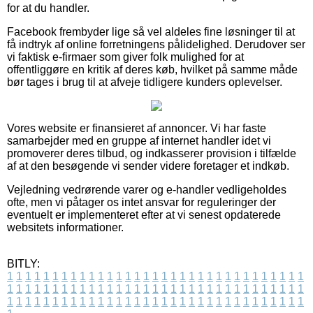
for at du handler.
Facebook frembyder lige så vel aldeles fine løsninger til at
få indtryk af online forretningens pålidelighed. Derudover ser
vi faktisk e-firmaer som giver folk mulighed for at
offentliggøre en kritik af deres køb, hvilket på samme måde
bør tages i brug til at afveje tidligere kunders oplevelser.
Vores website er finansieret af annoncer. Vi har faste
samarbejder med en gruppe af internet handler idet vi
promoverer deres tilbud, og indkasserer provision i tilfælde
af at den besøgende vi sender videre foretager et indkøb.
Vejledning vedrørende varer og e-handler vedligeholdes
ofte, men vi påtager os intet ansvar for reguleringer der
eventuelt er implementeret efter at vi senest opdaterede
websitets informationer.
BITLY:
1
1
1
1
1
1
1
1
1
1
1
1
1
1
1
1
1
1
1
1
1
1
1
1
1
1
1
1
1
1
1
1
1
1
1
1
1
1
1
1
1
1
1
1
1
1
1
1
1
1
1
1
1
1
1
1
1
1
1
1
1
1
1
1
1
1
1
1
1
1
1
1
1
1
1
1
1
1
1
1
1
1
1
1
1
1
1
1
1
1
1
1
1
1
1
1
1
1
1