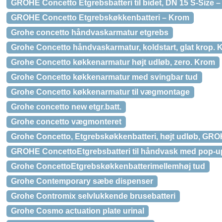
GROHE Concetto Etgrebsbatteri til bidet, DN 15 S-Size 
GROHE Concetto Etgrebskøkkenbatteri – Krom
Grohe concetto håndvaskarmatur etgrebs
Grohe Concetto håndvaskarmatur, koldstart, glat krop.
Grohe Concetto køkkenarmatur højt udløb, zero. Krom
Grohe Concetto køkkenarmatur med svingbar tud
Grohe Concetto køkkenarmatur til vægmontage
Grohe concetto new etgr.batt.
Grohe concetto vægmonteret
Grohe Concetto, Etgrebskøkkenbatteri, højt udløb, GR
GROHE ConcettoEtgrebsbatteri til håndvask med pop-up
Grohe ConcettoEtgrebskøkkenbatterimellemhøj tud
Grohe Contemporary sæbe dispenser
Grohe Contromix selvlukkende brusebatteri
Grohe Cosmo actuation plate urinal