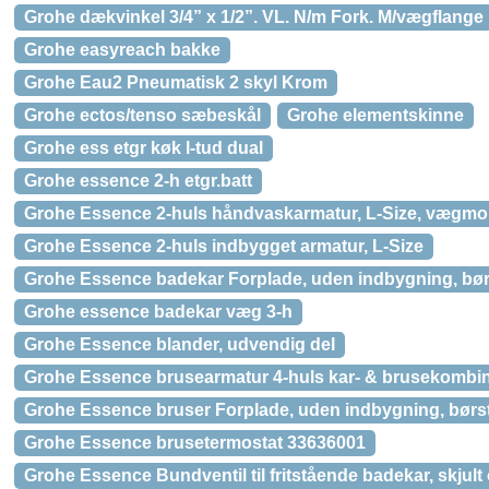
Grohe dækvinkel 3/4” x 1/2”. VL. N/m Fork. M/vægflange
Grohe easyreach bakke
Grohe Eau2 Pneumatisk 2 skyl Krom
Grohe ectos/tenso sæbeskål
Grohe elementskinne
Grohe ess etgr køk l-tud dual
Grohe essence 2-h etgr.batt
Grohe Essence 2-huls håndvaskarmatur, L-Size, vægmon
Grohe Essence 2-huls indbygget armatur, L-Size
Grohe Essence badekar Forplade, uden indbygning, børs
Grohe essence badekar væg 3-h
Grohe Essence blander, udvendig del
Grohe Essence brusearmatur 4-huls kar- & brusekombina
Grohe Essence bruser Forplade, uden indbygning, børst
Grohe Essence brusetermostat 33636001
Grohe Essence Bundventil til fritstående badekar, skjult