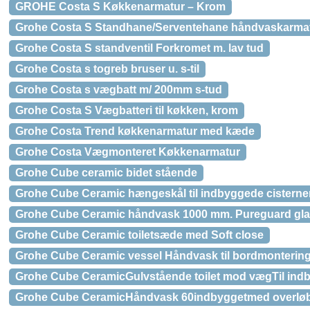
GROHE Costa S Køkkenarmatur – Krom
Grohe Costa S Standhane/Serventehane håndvaskarmat
Grohe Costa S standventil Forkromet m. lav tud
Grohe Costa s togreb bruser u. s-til
Grohe Costa s vægbatt m/ 200mm s-tud
Grohe Costa S Vægbatteri til køkken, krom
Grohe Costa Trend køkkenarmatur med kæde
Grohe Costa Vægmonteret Køkkenarmatur
Grohe Cube ceramic bidet stående
Grohe Cube Ceramic hængeskål til indbyggede cisterner
Grohe Cube Ceramic håndvask 1000 mm. Pureguard gla
Grohe Cube Ceramic toiletsæde med Soft close
Grohe Cube Ceramic vessel Håndvask til bordmontering
Grohe Cube CeramicGulvstående toilet mod vægTil indb
Grohe Cube CeramicHåndvask 60indbyggetmed overlø