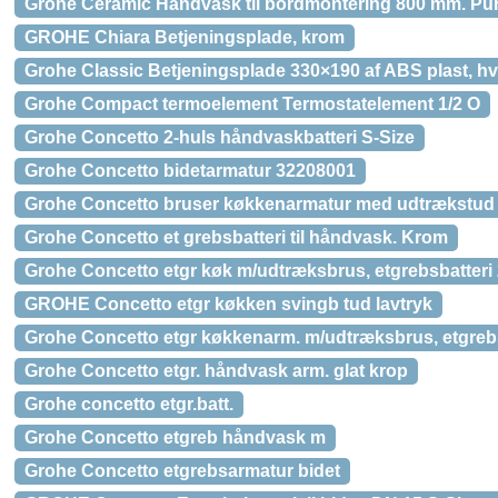
Grohe Ceramic Håndvask til bordmontering 800 mm. Pur
GROHE Chiara Betjeningsplade, krom
Grohe Classic Betjeningsplade 330×190 af ABS plast, hv
Grohe Compact termoelement Termostatelement 1/2 O
Grohe Concetto 2-huls håndvaskbatteri S-Size
Grohe Concetto bidetarmatur 32208001
Grohe Concetto bruser køkkenarmatur med udtrækstud & 
Grohe Concetto et grebsbatteri til håndvask. Krom
Grohe Concetto etgr køk m/udtræksbrus, etgrebsbatteri 
GROHE Concetto etgr køkken svingb tud lavtryk
Grohe Concetto etgr køkkenarm. m/udtræksbrus, etgrebsb
Grohe Concetto etgr. håndvask arm. glat krop
Grohe concetto etgr.batt.
Grohe Concetto etgreb håndvask m
Grohe Concetto etgrebsarmatur bidet