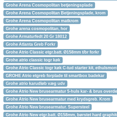
Grohe Arena Cosmopolitan betjeningsplade
Grohe Arena Cosmopolitan Betjeningsplade, krom
Grohe Arena Cosmopolitan matkrom
Grohe arena cosmopolitan, hor
Grohe Armaturfedt 20 Gr 18012
Grohe Atlanta Greb Forkr
Grohe Atrio Classic etgr.batt. Ø158mm t/br forkr
Grohe atrio classic togr køk
Grohe Atrio Classic togr køk C-tud starter kit, ethulsmo
GROHE Atrio etgreb forplade til smartbox badekar
Grohe atrio karudløb væg udv
Grohe Atrio New brusearmatur 5-huls kar- & brus overdel
Grohe Atrio New brusearmatur med krydsgreb. Krom
Grohe Atrio New brusearmatur. Supersteel
Grohe Atrio New etgr.batt. Ø158mm, børstet hard graphit