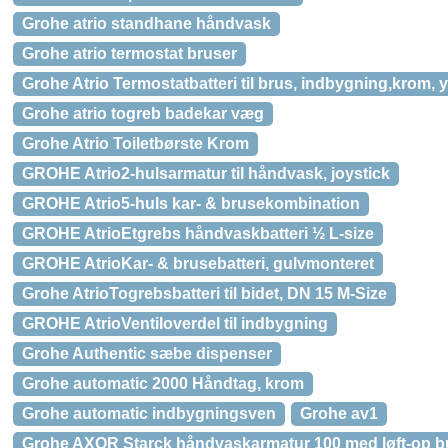
Grohe atrio standhane håndvask
Grohe atrio termostat bruser
Grohe Atrio Termostatbatteri til brus, indbygning,krom, 
Grohe atrio togreb badekar væg
Grohe Atrio Toiletbørste Krom
GROHE Atrio2-hulsarmatur til håndvask, joystick
GROHE Atrio5-huls kar- & brusekombination
GROHE AtrioEtgrebs håndvaskbatteri ½ L-size
GROHE AtrioKar- & brusebatteri, gulvmonteret
Grohe AtrioTogrebsbatteri til bidet, DN 15 M-Size
GROHE AtrioVentiloverdel til indbygning
Grohe Authentic sæbe dispenser
Grohe automatic 2000 Håndtag, krom
Grohe automatic indbygningsven
Grohe av1
Grohe AXOR Starck håndvaskarmatur 100 med løft-op b