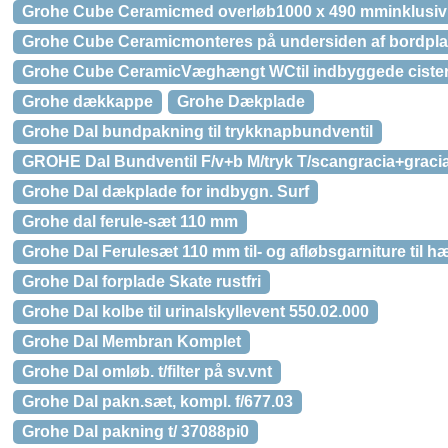
Grohe Cube Ceramicmed overløb1000 x 490 mminklusiv 
Grohe Cube Ceramicmonteres på undersiden af bordpl
Grohe Cube CeramicVæghængt WCtil indbyggede ciste
Grohe dækkappe
Grohe Dækplade
Grohe Dal bundpakning til trykknapbundventil
GROHE Dal Bundventil F/v+b M/tryk T/scangracia+graci
Grohe Dal dækplade for indbygn. Surf
Grohe dal ferule-sæt 110 mm
Grohe Dal Ferulesæt 110 mm til- og afløbsgarniture til 
Grohe Dal forplade Skate rustfri
Grohe Dal kolbe til urinalskyllevent 550.02.000
Grohe Dal Membran Komplet
Grohe Dal omløb. t/filter på sv.vnt
Grohe Dal pakn.sæt, kompl. f/677.03
Grohe Dal pakning t/ 37088pi0