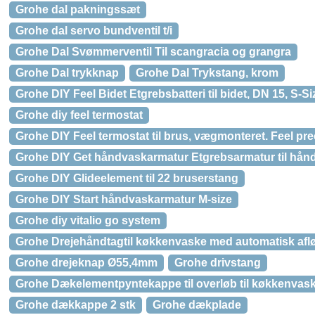
Grohe dal pakningssæt
Grohe dal servo bundventil t/i
Grohe Dal Svømmerventil Til scangracia og grangra
Grohe Dal trykknap
Grohe Dal Trykstang, krom
Grohe DIY Feel Bidet Etgrebsbatteri til bidet, DN 15, S-Si
Grohe diy feel termostat
Grohe DIY Feel termostat til brus, vægmonteret. Feel pre
Grohe DIY Get håndvaskarmatur Etgrebsarmatur til hånd
Grohe DIY Glideelement til 22 bruserstang
Grohe DIY Start håndvaskarmatur M-size
Grohe diy vitalio go system
Grohe Drejehåndtagtil køkkenvaske med automatisk afl
Grohe drejeknap Ø55,4mm
Grohe drivstang
Grohe Dækelementpyntekappe til overløb til køkkenvas
Grohe dækkappe 2 stk
Grohe dækplade