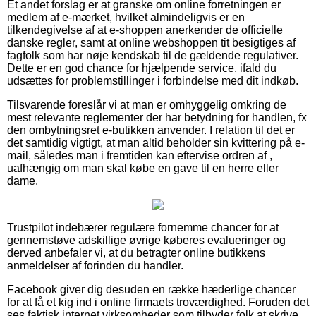
Et andet forslag er at granske om online forretningen er
medlem af e-mærket, hvilket almindeligvis er en
tilkendegivelse af at e-shoppen anerkender de officielle
danske regler, samt at online webshoppen tit besigtiges af
fagfolk som har nøje kendskab til de gældende regulativer.
Dette er en god chance for hjælpende service, ifald du
udsættes for problemstillinger i forbindelse med dit indkøb.
Tilsvarende foreslår vi at man er omhyggelig omkring de
mest relevante reglementer der har betydning for handlen, fx
den ombytningsret e-butikken anvender. I relation til det er
det samtidig vigtigt, at man altid beholder sin kvittering på e-
mail, således man i fremtiden kan eftervise ordren af ,
uafhængig om man skal købe en gave til en herre eller
dame.
Trustpilot indebærer regulære fornemme chancer for at
gennemstøve adskillige øvrige køberes evalueringer og
derved anbefaler vi, at du betragter online butikkens
anmeldelser af forinden du handler.
Facebook giver dig desuden en række hæderlige chancer
for at få et kig ind i online firmaets troværdighed. Foruden det
ses faktisk internet virksomheder som tilbyder folk at skrive