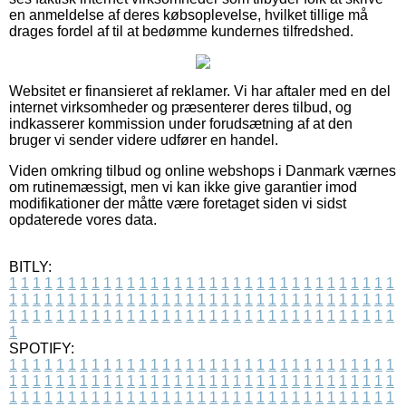
en anmeldelse af deres købsoplevelse, hvilket tillige må
drages fordel af til at bedømme kundernes tilfredshed.
Websitet er finansieret af reklamer. Vi har aftaler med en del
internet virksomheder og præsenterer deres tilbud, og
indkasserer kommission under forudsætning af at den
bruger vi sender videre udfører en handel.
Viden omkring tilbud og online webshops i Danmark værnes
om rutinemæssigt, men vi kan ikke give garantier imod
modifikationer der måtte være foretaget siden vi sidst
opdaterede vores data.
BITLY:
1
1
1
1
1
1
1
1
1
1
1
1
1
1
1
1
1
1
1
1
1
1
1
1
1
1
1
1
1
1
1
1
1
1
1
1
1
1
1
1
1
1
1
1
1
1
1
1
1
1
1
1
1
1
1
1
1
1
1
1
1
1
1
1
1
1
1
1
1
1
1
1
1
1
1
1
1
1
1
1
1
1
1
1
1
1
1
1
1
1
1
1
1
1
1
1
1
1
1
1
SPOTIFY:
1
1
1
1
1
1
1
1
1
1
1
1
1
1
1
1
1
1
1
1
1
1
1
1
1
1
1
1
1
1
1
1
1
1
1
1
1
1
1
1
1
1
1
1
1
1
1
1
1
1
1
1
1
1
1
1
1
1
1
1
1
1
1
1
1
1
1
1
1
1
1
1
1
1
1
1
1
1
1
1
1
1
1
1
1
1
1
1
1
1
1
1
1
1
1
1
1
1
1