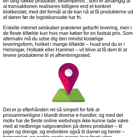
en lang række produkter, eksempelvis , som er afhængig af
at transaktionen realiseres tidligere end et konkret
klokkeslæt, med det formål at de kan nå at få produkterne ud
af døren før de logistikansatte har fri.
Enkelte internet selskaber præsterer gebyrfri levering, men i
de fleste tilfælde kun hvis man køber for en fastsat pris. Som
alternativ må du udse dig den mindst kostelige
leveringsform, hvilket i mange tilfælde – hvad end du er i
Helsingør, Holbæk eller Hammel – vil blive at få dem til at
levere produkterne til et afhentningssted.
Det er jo efterhånden ret så simpelt for folk at
prissammenligne i blandt diverse e-handler, og med det
motiv har de fleste online webshops ikke kunne lade være
med at nedbringe salgsværdien på deres produkter – til
piger og drenge, og endvidere også til damer og herrer –