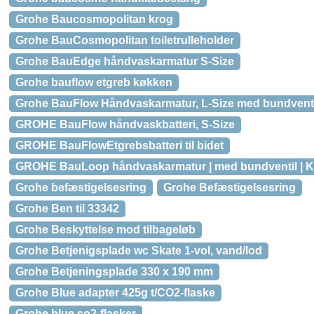
Grohe Baucosmopolitan krog
Grohe BauCosmopolitan toiletrulleholder
Grohe BauEdge håndvaskarmatur S-Size
Grohe bauflow etgreb køkken
Grohe BauFlow Håndvaskarmatur, L-Size med bundventi
GROHE BauFlow håndvaskbatteri, S-Size
GROHE BauFlowEtgrebsbatteri til bidet
GROHE BauLoop håndvaskarmatur | med bundventil | 
Grohe befæstigelsesring
Grohe Befæstigelsesring
Grohe Ben til 33342
Grohe Beskyttelse mod tilbageløb
Grohe Betjenigsplade wc Skate 1-vol, vand/lod
Grohe Betjeningsplade 330 x 190 mm
Grohe Blue adapter 425g t/CO2-flaske
Grohe blue co2-flasker