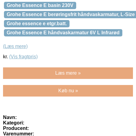
Grohe Essence E basin 230V
Grohe Essence E berøringsfrit håndvaskarmatur, L-Size
Grohe essence e etgr.batt.
Grohe Essence E håndvaskarmatur 6V L Infrarød
(Læs mere)
kr.
(Vis fragtpris)
Læs mere »
Køb nu »
Navn:
Kategori:
Producent:
Varenummer: