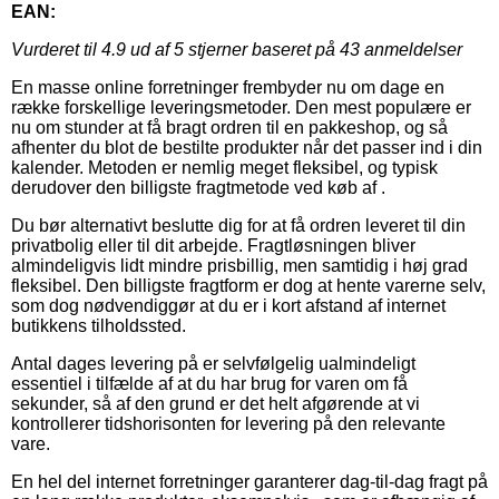
EAN:
Vurderet til
4.9
ud af 5 stjerner baseret på
43
anmeldelser
En masse online forretninger frembyder nu om dage en
række forskellige leveringsmetoder. Den mest populære er
nu om stunder at få bragt ordren til en pakkeshop, og så
afhenter du blot de bestilte produkter når det passer ind i din
kalender. Metoden er nemlig meget fleksibel, og typisk
derudover den billigste fragtmetode ved køb af .
Du bør alternativt beslutte dig for at få ordren leveret til din
privatbolig eller til dit arbejde. Fragtløsningen bliver
almindeligvis lidt mindre prisbillig, men samtidig i høj grad
fleksibel. Den billigste fragtform er dog at hente varerne selv,
som dog nødvendiggør at du er i kort afstand af internet
butikkens tilholdssted.
Antal dages levering på er selvfølgelig ualmindeligt
essentiel i tilfælde af at du har brug for varen om få
sekunder, så af den grund er det helt afgørende at vi
kontrollerer tidshorisonten for levering på den relevante
vare.
En hel del internet forretninger garanterer dag-til-dag fragt på