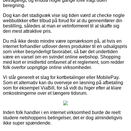
betragteligt, og endda nogle gange love fragt uden
beregning.
Dog kan det stadigvæk vise sig tiden værd at checke nogle
webbutikker efter tilbud på forud for at du gennemfører din
bestilling, således at man er velinformeret til at skaffe sig
den mest attraktive pris.
Du må ikke desto mindre være opmærksom på, at hvis en
internet forhandler udlover deres produkter til en udsalgspris
som virker besynderligt favorabel, så bør det undertiden
være en varsel om en svindel online webshop. Shopping
med kort er imidlertid omfavnet af et reglement, som redder
folk overfor uoprigtige online virksomheder.
Vi slår generelt et slag for kortbetalinger eller MobilePay.
Som et alternativ kan du overveje en løsning på afbetaling
som for eksempel ViaBill, for så vidt du higer efter at klare
omkostningerne over et længere tidsrum.
Inden folk handler i en internet virksomhed burde de reelt
studere netshoppens betingelser, det er dog almindeligvis
ikke super spændende.