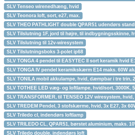
SLV Tenseo wirenedhæng, hvid
SLV Teonora loft, sort, e27, max.
SLV THEO PATHLIGHT double QPAR51 udendørs stander
SLV Tilslutning 1F, jord til højre, til indbygningsskinne, h
SLV Tilslutning til 12v-wiresystem
SLV Tilslutningsboks 3-polet ip68
SLV TONGA 4 pendel til EASYTEC II sort keramik hvid 
SLV TONGA IV pendel keramikskærm E14 maks. 60W alu-
SLV TONILA mobil akkulampe, hvid, dæmpbar i tre trin,
SLV TOTHEE LED væg- og loftlampe, hvid/sort, 3000K, 5
SLV TRANSFORMER, til TENSEO 12V wiresystem, hvid,
SLV TREDEM Pendel, 3 stofskærme, hvid, 3x E27, 3x 60
SLV Triledo cl, indendørs loftlamp
SLV TRILEDO CL, QPAR51, børstet aluminium, maks. 1
SLV Triledo double, indendørs loft