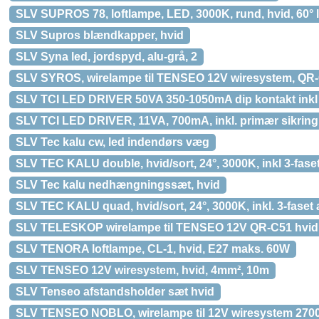
SLV SUPROS 78, loftlampe, LED, 3000K, rund, hvid, 60° 
SLV Supros blændkapper, hvid
SLV Syna led, jordspyd, alu-grå, 2
SLV SYROS, wirelampe til TENSEO 12V wiresystem, QR-
SLV TCI LED DRIVER 50VA 350-1050mA dip kontakt ink
SLV TCI LED DRIVER, 11VA, 700mA, inkl. primær sikring
SLV Tec kalu cw, led indendørs væg
SLV TEC KALU double, hvid/sort, 24°, 3000K, inkl 3-fase
SLV Tec kalu nedhængningssæt, hvid
SLV TEC KALU quad, hvid/sort, 24°, 3000K, inkl. 3-faset
SLV TELESKOP wirelampe til TENSEO 12V QR-C51 hvid
SLV TENORA loftlampe, CL-1, hvid, E27 maks. 60W
SLV TENSEO 12V wiresystem, hvid, 4mm², 10m
SLV Tenseo afstandsholder sæt hvid
SLV TENSEO NOBLO, wirelampe til 12V wiresystem 270