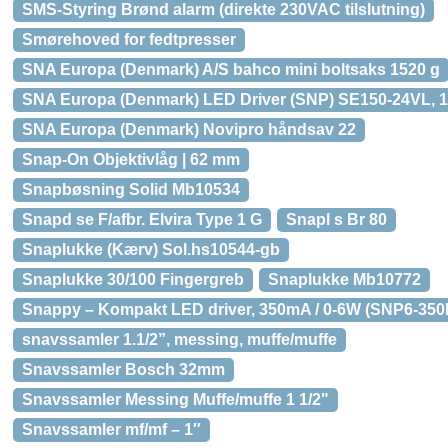
SMS-Styring Brønd alarm (direkte 230VAC tilslutning)
Smørehoved for fedtpresser
SNA Europa (Denmark) A/S bahco mini boltsaks 1520 g
SNA Europa (Denmark) LED Driver (SNP) SE150-24VL,
SNA Europa (Denmark) Novipro håndsav 22
Snap-On Objektivlåg | 62 mm
Snapbøsning Solid Mb10534
Snapd se F/afbr. Elvira Type 1 G
Snapl s Br 80
Snaplukke (Kærv) Sol.hs10544-gb
Snaplukke 30/100 Fingergreb
Snaplukke Mb10772
Snappy – Kompakt LED driver, 350mA / 0-6W (SNP6-350IF
snavssamler 1.1/2”, messing, muffe/muffe
Snavssamler Bosch 32mm
Snavssamler Messing Muffe/muffe 1 1/2"
Snavssamler mf/mf – 1″