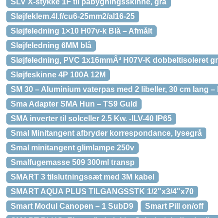
SLV X-stykke 1F til påbygningsskinne, grå
Sløjfeklem.4l.f/cu6-25mm2/al16-25
Sløjfeledning 1×10 H07v-k Blå – Afmålt
Sløjfeledning 6MM blå
Sløjfeledning, PVC 1x16mmÂ² H07V-K dobbeltisoleret g
Sløjfeskinne 4P 100A 12M
SM 30 – Aluminium vaterpas med 2 libeller, 30 cm lang – 
Sma Adapter SMA Hun – TS9 Guld
SMA inverter til solceller 2.5 Kw. -ILV-40 IP65
Smal Minitangent afbryder korrespondance, lysegrå
Smal minitangent glimlampe 250v
Smalfugemasse 509 300ml transp
SMART 3 tilslutningssæt med 3M kabel
SMART AQUA PLUS TILGANGSSTK 1/2"x3/4"x70
Smart Modul Canopen – 1 SubD9
Smart Pill on/off