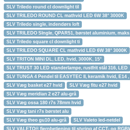
SLV Triledo round cl downlight til
SLV TRILEDO ROUND CL mathvid LED 6W 38° 3000K
SLV Triledo single, indendørs loft
SLV TRILEDO SIngle, QPAR51, børstet aluminium, maks
SLV Triledo square cl downlight ti
SLV TRILEDO SQUARE CL mathvid LED 6W 38° 3000K
SLV TRITON MINI DL, LED, hvid, 3000K, 15°
SLV TRUST 30 LED standerlampe, rustfrit stål 316, LED
SLV TUNGA 4 Pendel til EASYTEC II, keramik hvid, E14 
SLV Væg basket e27 hvid
SLV Væg fitu e27 hvid
SLV Væg meridian 2 e27 alu-grå
SLV Væg ossa 180 r7s 78mm hvid
SLV Væg tani r7s børstet alu
SLV Væg theo gu10 alu-grå
SLV Valeto led-netdel
SLV VALETO® fjernbetjening til styring af CCT- og RGB