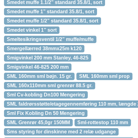
Smedet muffe 1.1/2” standard 35.8/1, sort
Smedet muffe 1” standard 35.8/1, sort
Smedet muffe 1/2” standard 35.8/1, sort
Smedet vinkel 1” sort
Smeltesikringsventil 1/2” muffe/muffe
Smergellærred 38mmx25m k120
Smigvinkel 200 mm Stanley, 46-825
Smigvinkel 46-825 200 mm
SML 160mm sml bøjn. 15 gr.
SML 160mm sml prop
SML 160x110mm sml grenrør 88.5 gr.
Sml Cv-kobling Dn100 Mengering
SML faldrørsstøtte/etagegennemføring 110 mm, længde
Sml Fix Kobling Dn 50 Mengering
SML Grenrør 45,0gr 150MM
Sml-rottestop 110 mm
Sms styring for dinskinne med 2 relæ udgange