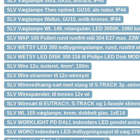
SLV Væglampe Sitra, GX53, antracit, IP44
SLV Væglampe Theo op/ned, GU10, alu natur, IP44
SLV Væglampe Wallux, GU10, antik-bronze, IP44
SLV Væglampe WL 149, retangulær, LED 3000K, 1060 lu
SLV WAP 100 Pullert rund rustfrit stål 304 E27 max. 23W
SLV WETSY LED 300 indbygningslampe, rund, rustfrit st
SLV WETSY LED DISK 300 316 til Philips LED Disk MO
SLV Wire 12v, isoleret, 4mm², 100m
SLV Wire-strammer til 12v-wiresyst
SLV Wirenedhæng-sæt med stang til S-TRACK 3p.-skinn
SLV Wirespænder, til tenseo 12v wi
SLV Wiresæt til EUTRAC®, S-TRACK og 1-fasede skinne
SLV WL 105 væglampe, krom, dobbelt glas, 1xE14
SLV WORKLIGHT PD DALI, indendørs LED pendel antra
SLV WORO indendørs LED-indbygningsspot til væg 270