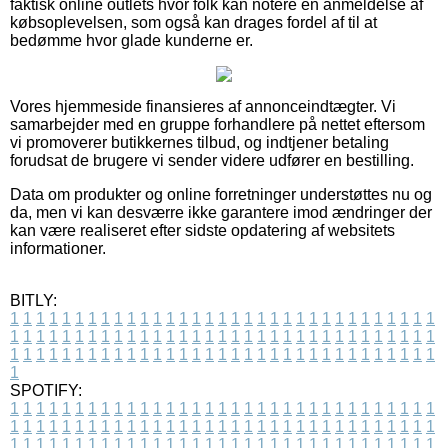
faktisk online outlets hvor folk kan notere en anmeldelse af
købsoplevelsen, som også kan drages fordel af til at
bedømme hvor glade kunderne er.
Vores hjemmeside finansieres af annonceindtægter. Vi
samarbejder med en gruppe forhandlere på nettet eftersom
vi promoverer butikkernes tilbud, og indtjener betaling
forudsat de brugere vi sender videre udfører en bestilling.
Data om produkter og online forretninger understøttes nu og
da, men vi kan desværre ikke garantere imod ændringer der
kan være realiseret efter sidste opdatering af websitets
informationer.
BITLY:
1
1
1
1
1
1
1
1
1
1
1
1
1
1
1
1
1
1
1
1
1
1
1
1
1
1
1
1
1
1
1
1
1
1
1
1
1
1
1
1
1
1
1
1
1
1
1
1
1
1
1
1
1
1
1
1
1
1
1
1
1
1
1
1
1
1
1
1
1
1
1
1
1
1
1
1
1
1
1
1
1
1
1
1
1
1
1
1
1
1
1
1
1
1
1
1
1
1
1
1
SPOTIFY:
1
1
1
1
1
1
1
1
1
1
1
1
1
1
1
1
1
1
1
1
1
1
1
1
1
1
1
1
1
1
1
1
1
1
1
1
1
1
1
1
1
1
1
1
1
1
1
1
1
1
1
1
1
1
1
1
1
1
1
1
1
1
1
1
1
1
1
1
1
1
1
1
1
1
1
1
1
1
1
1
1
1
1
1
1
1
1
1
1
1
1
1
1
1
1
1
1
1
1