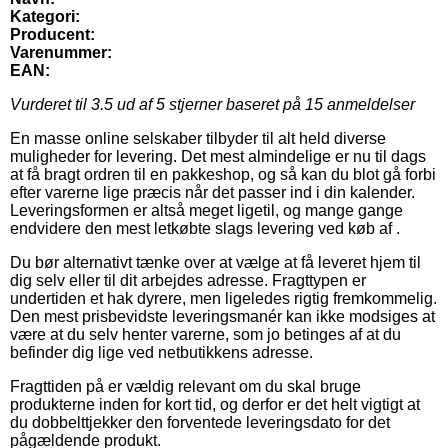
Kategori:
Producent:
Varenummer:
EAN:
Vurderet til
3.5
ud af 5 stjerner baseret på
15
anmeldelser
En masse online selskaber tilbyder til alt held diverse
muligheder for levering. Det mest almindelige er nu til dags
at få bragt ordren til en pakkeshop, og så kan du blot gå forbi
efter varerne lige præcis når det passer ind i din kalender.
Leveringsformen er altså meget ligetil, og mange gange
endvidere den mest letkøbte slags levering ved køb af .
Du bør alternativt tænke over at vælge at få leveret hjem til
dig selv eller til dit arbejdes adresse. Fragttypen er
undertiden et hak dyrere, men ligeledes rigtig fremkommelig.
Den mest prisbevidste leveringsmanér kan ikke modsiges at
være at du selv henter varerne, som jo betinges af at du
befinder dig lige ved netbutikkens adresse.
Fragttiden på er vældig relevant om du skal bruge
produkterne inden for kort tid, og derfor er det helt vigtigt at
du dobbelttjekker den forventede leveringsdato for det
pågældende produkt.