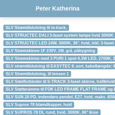
Peter Katherina
SLV Strømtilslutning til m-track,
SLV STRUCTEC DALI 3-faset system lampe hvid 3000K 
SLV STRUCTEC LED 24W, 3000K, 36°, hvid, inkl. 3-faset
SLV Strømskinne 1F 230V, 1M, grå, påbygning
SLV Strømskinne med 3 PURI 1 spot 4,3W LED, 2700K, 2
SLV strømtilslutning til EASYTEC II, sort, kabellængde:
SLV Strømtilslutning, til tenseo 1
SLV Stødforbinder til S-TRACK 3-faset skinne, trafikhvid
SLV Støtteramme til FOK LED FRAME FLAT FRAME og 
SLV SUN 20 PD, indendørs pendel, E27, hvid, maks. 60
SLV Supros 78 blændkapper, hvid
SLV SUPROS 78 DL rund, hvid, 3000K, 60° linse