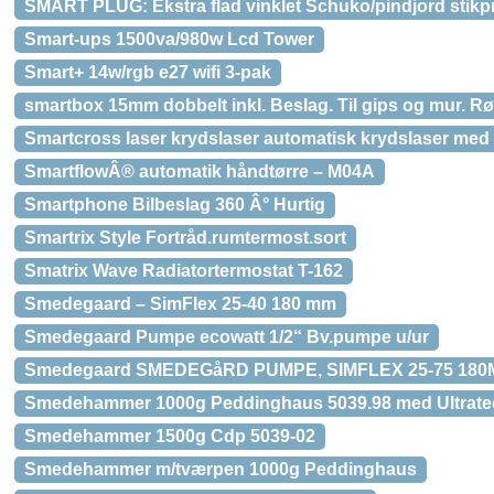
SMART PLUG: Ekstra flad vinklet Schuko/pindjord stik
Smart-ups 1500va/980w Lcd Tower
Smart+ 14w/rgb e27 wifi 3-pak
smartbox 15mm dobbelt inkl. Beslag. Til gips og mur. 
Smartcross laser krydslaser automatisk krydslaser med 
SmartflowÂ® automatik håndtørre – M04A
Smartphone Bilbeslag 360 Â° Hurtig
Smartrix Style Fortråd.rumtermost.sort
Smatrix Wave Radiatortermostat T-162
Smedegaard – SimFlex 25-40 180 mm
Smedegaard Pumpe ecowatt 1/2“ Bv.pumpe u/ur
Smedegaard SMEDEGåRD PUMPE, SIMFLEX 25-75 18
Smedehammer 1000g Peddinghaus 5039.98 med Ultratec
Smedehammer 1500g Cdp 5039-02
Smedehammer m/tværpen 1000g Peddinghaus