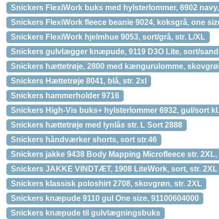
Snickers FlexiWork buks med hylsterlommer, 6902 navy, 
Snickers FlexiWork fleece beanie 9024, koksgrå, one siz
Snickers FlexiWork hjelmhue 9053, sort/grå, str. L/XL
Snickers gulvlægger knæpude, 9119 D3O Lite, sort/sand,
Snickers hættetrøje, 2800 med kængurulomme, skovgrøn
Snickers Hættetrøje 8041, blå, str. 2xl
Snickers hammerholder 9716
Snickers High-Vis buks+ hylsterlommer 6932, gul/sort kl.
Snickers hættetrøje med lynlås str. L Sort 2888
Snickers håndværker shorts, sort str.46
Snickers jakke 9438 Body Mapping Microfleece str. 2XL, 
Snickers JAKKE VINDTÆT, 1908 LiteWork, sort, str. 2XL
Snickers klassisk poloshirt 2708, skovgrøn, str. 2XL
Snickers knæpude 9110 gul One size, 91100604000
Snickers knæpude til gulvlægningsbuks