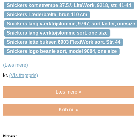
Snickers kort strømpe 37.5® LiteWork, 9218, str. 41-44
Snickers Læderbælte, brun 110 cm
Snickers lang værktøjslomme, 9767, sort læder, onesize
Snickers lang værktøjslomme sort, one size
Snickers lette bukser, 6903 FlexiWork sort, Str. 44
Snickers logo beanie sort, model 9084, one size
(Læs mere)
kr.
(Vis fragtpris)
Læs mere »
Køb nu »
Navn: