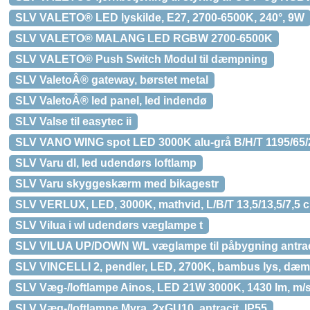
SLV VALETO® LED lyskilde, E27, 2700-6500K, 240°, 9W
SLV VALETO® MALANG LED RGBW 2700-6500K
SLV VALETO® Push Switch Modul til dæmpning
SLV ValetoÂ® gateway, børstet metal
SLV ValetoÂ® led panel, led indendø
SLV Valse til easytec ii
SLV VANO WING spot LED 3000K alu-grå B/H/T 1195/65
SLV Varu dl, led udendørs loftlamp
SLV Varu skyggeskærm med bikagestr
SLV VERLUX, LED, 3000K, mathvid, L/B/T 13,5/13,5/7,5 
SLV Vilua i wl udendørs væglampe t
SLV VILUA UP/DOWN WL væglampe til påbygning antraci
SLV VINCELLI 2, pendler, LED, 2700K, bambus lys, dæ
SLV Væg-/loftlampe Ainos, LED 21W 3000K, 1430 lm, m/s
SLV Væg-/loftlampe Myra, 2xGU10, antracit, IP55