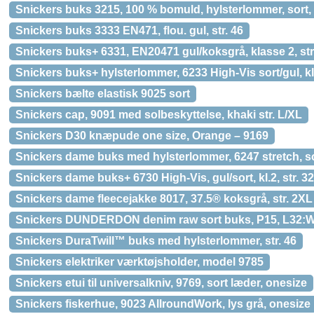
Snickers buks 3215, 100 % bomuld, hylsterlommer, sort, 
Snickers buks 3333 EN471, flou. gul, str. 46
Snickers buks+ 6331, EN20471 gul/koksgrå, klasse 2, str
Snickers buks+ hylsterlommer, 6233 High-Vis sort/gul, kl
Snickers bælte elastisk 9025 sort
Snickers cap, 9091 med solbeskyttelse, khaki str. L/XL
Snickers D30 knæpude one size, Orange – 9169
Snickers dame buks med hylsterlommer, 6247 stretch, sor
Snickers dame buks+ 6730 High-Vis, gul/sort, kl.2, str. 32
Snickers dame fleecejakke 8017, 37.5® koksgrå, str. 2XL
Snickers DUNDERDON denim raw sort buks, P15, L32:
Snickers DuraTwill™ buks med hylsterlommer, str. 46
Snickers elektriker værktøjsholder, model 9785
Snickers etui til universalkniv, 9769, sort læder, onesize
Snickers fiskerhue, 9023 AllroundWork, lys grå, onesize