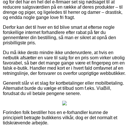
og for det har en hel del e-firmaer set sig nødsaget til at
reducere salgsværdien på en række af deres produkter – til
drenge og piger, og ligeledes til herrer og damer – drastisk,
og endda nogle gange love fri fragt.
Derfor kan det til hver en tid blive smart at efterse nogle
forskellige internet forhandlere efter rabat på før du
gennemfører din bestilling, så man er sikret at opnå den
prisbilligste pris.
Du må ikke desto mindre ikke undervurdere, at hvis en
netbutik afsætter en vare til salg for en pris som virker utrolig
favorabel, så bør det mange gange være et fingerpeg om en
falsk e-butik. Handler med kort er i hvert fald omfavnet af en
retningslinje, der forsvarer os overfor uoprigtige webbutikker.
Generelt slår vi et slag for kortbetalinger eller mobilbetaling.
Alternativt burde du vælge et tilbud som f.eks. ViaBill,
forudsat du vil betale pengene senere.
Forinden folk bestiller hos en e-forhandler kunne de
principielt betragte butikkens vilkår, dog er det normalt et
tidskrævende arbejde.