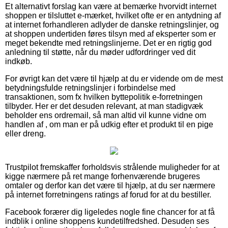
Et alternativt forslag kan være at bemærke hvorvidt internet
shoppen er tilsluttet e-mærket, hvilket ofte er en antydning af
at internet forhandleren adlyder de danske retningslinjer, og
at shoppen undertiden føres tilsyn med af eksperter som er
meget bekendte med retningslinjerne. Det er en rigtig god
anledning til støtte, når du møder udfordringer ved dit
indkøb.
For øvrigt kan det være til hjælp at du er vidende om de mest
betydningsfulde retningslinjer i forbindelse med
transaktionen, som fx hvilken byttepolitik e-forretningen
tilbyder. Her er det desuden relevant, at man stadigvæk
beholder ens ordremail, så man altid vil kunne vidne om
handlen af , om man er på udkig efter et produkt til en pige
eller dreng.
Trustpilot fremskaffer forholdsvis strålende muligheder for at
kigge nærmere på ret mange forhenværende brugeres
omtaler og derfor kan det være til hjælp, at du ser nærmere
på internet forretningens ratings af forud for at du bestiller.
Facebook forærer dig ligeledes nogle fine chancer for at få
indblik i online shoppens kundetilfredshed. Desuden ses