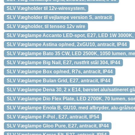
SLV Vægholder til 12v-wiresystem,
SLV Vægholder til vejlampe version S, antracit
SLV Vægholder, til tenseo 12v wire
SLV Væglampe Accanto LED-spot, E27, LED 1W 3000K, 
SLV Væglampe Astina op/ned, 2xGU10, antracit, IP44
SLV Væglampe Bato 35 CW, LED 2500K, 1050 lumen, m
SLV Væglampe Big Nail, E27, rustfrit stål 304, IP44
SLV Væglampe Box op/ned, R7s, antracit, IP44
SLV Væglampe Bulan Grid, E27, antracit, IP44
SLV Væglampe Dena 30, 2 x E14, børstet alu/satineret gl
SLV Væglampe Dio Flex Plate, LED 2700K, 70 lumen, sor
SLV Væglampe Enola B, GU10, med afbryder, alu-grå/sor
SLV Væglampe F-Pol , E27, antracit, IP54
SLV Væglampe Gloo Pure, E27, antracit, IP44
SLV Væglampe Keras Elt, E27, antracit, IP54