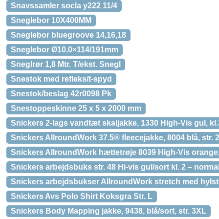
Snavssamler socla y222 11/4
Sneglebor 10X400MM
Sneglebor bluegroove 14,16,18
Sneglebor Ø10,0×114/191mm
Sneglrør 1,8 Mtr. T/ekst. Snegl
Snestok med refleks/t-spyd
Snestok/beslag 42r0098 Pk
Snestoppeskinne 25 x 5 x 2000 mm
Snickers 2-lags vandtæt skaljakke, 1330 High-Vis gul, kl
Snickers AllroundWork 37.5® fleecejakke, 8004 blå, str. 
Snickers AllroundWork hættetrøje 8039 High-Vis orange,
Snickers arbejdsbuks str. 48 Hi-vis gul/sort kl. 2 – norma
Snickers arbejdsbukser AllroundWork stretch med hylste
Snickers Avs Polo Shirt Koksgra Str. L
Snickers Body Mapping jakke, 9438, blå/sort, str. 3XL