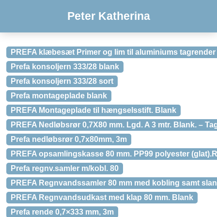
Peter Katherina
PREFA klæbesæt Primer og lim til aluminiums tagrender
Prefa konsoljern 333/28 blank
Prefa konsoljern 333/28 sort
Prefa montageplade blank
PREFA Montageplade til hængselsstift. Blank
PREFA Nedløbsrør 0,7X80 mm. Lgd. A 3 mtr. Blank. – Tag
Prefa nedløbsrør 0,7x80mm, 3m
PREFA opsamlingskasse 80 mm. PP99 polyester (glat).
Prefa regnv.samler m/kobl. 80
PREFA Regnvandssamler 80 mm med kobling samt slang
PREFA Regnvandsudkast med klap 80 mm. Blank
Prefa rende 0,7×333 mm, 3m