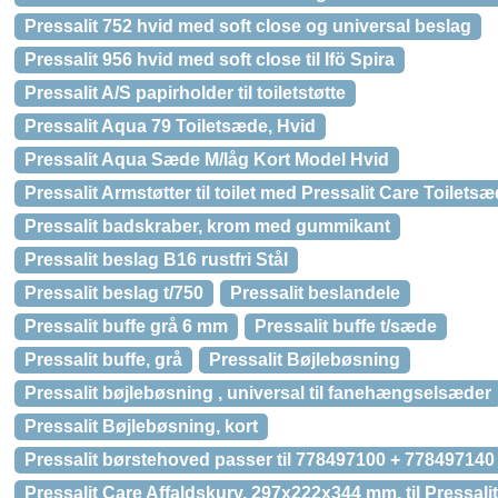
Pressalit 752 hvid med soft close og universal beslag
Pressalit 956 hvid med soft close til Ifö Spira
Pressalit A/S papirholder til toiletstøtte
Pressalit Aqua 79 Toiletsæde, Hvid
Pressalit Aqua Sæde M/låg Kort Model Hvid
Pressalit Armstøtter til toilet med Pressalit Care Toilets
Pressalit badskraber, krom med gummikant
Pressalit beslag B16 rustfri Stål
Pressalit beslag t/750
Pressalit beslandele
Pressalit buffe grå 6 mm
Pressalit buffe t/sæde
Pressalit buffe, grå
Pressalit Bøjlebøsning
Pressalit bøjlebøsning , universal til fanehængselsæder
Pressalit Bøjlebøsning, kort
Pressalit børstehoved passer til 778497100 + 778497140
Pressalit Care Affaldskurv, 297x222x344 mm, til Pressal