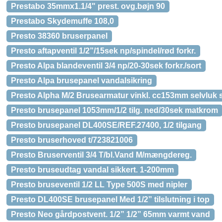
Prestabo 35mmx1.1/4" prest. ovg.bøjn 90
Prestabo Skydemuffe 108,0
Presto 38360 bruserpanel
Presto aftapventil 1/2”/15sek np/spindel/rød forkr.
Presto Alpa blandeventil 3/4 np/20-30sek forkr./sort
Presto Alpa brusepanel vandalsikring
Presto Alpha M/2 Brusearmatur vinkl. cc153mm selvluk 
Presto brusepanel 1053mm/1/2 tilg. ned/30sek matkrom
Presto brusepanel DL400SE/REF.27400, 1/2 tilgang
Presto bruserhoved t/723821006
Presto Bruserventil 3/4 T/bl.Vand M/mængdereg.
Presto bruseudtag vandal sikkert. 1-200mm
Presto bruseventil 1/2 LL Type 500S med nipler
Presto DL400SE brusepanel Med 1/2” tilslutning i top
Presto Neo gårdpostvent. 1/2” 1/2” 65mm varmt vand