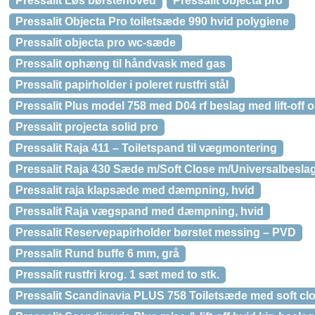
Pressalit Løs børstehoved
Pressalit objecta pro
Pressalit Objecta Pro toiletsæde 990 hvid polygiene
Pressalit objecta pro wc-sæde
Pressalit ophæng til håndvask med gas
Pressalit papirholder i poleret rustfri stål
Pressalit Plus model 758 med D04 rf beslag med lift-off
Pressalit projecta solid pro
Pressalit Raja 411 – Toiletspand til vægmontering
Pressalit Raja 430 Sæde m/Soft Close m/Universalbeslag 
Pressalit raja klapsæde med dæmpning, hvid
Pressalit Raja vægspand med dæmpning, hvid
Pressalit Reservepapirholder børstet messing – PVD
Pressalit Rund buffe 6 mm, grå
Pressalit rustfri krog. 1 sæt med to stk.
Pressalit Scandinavia PLUS 758 Toiletsæde med soft close o