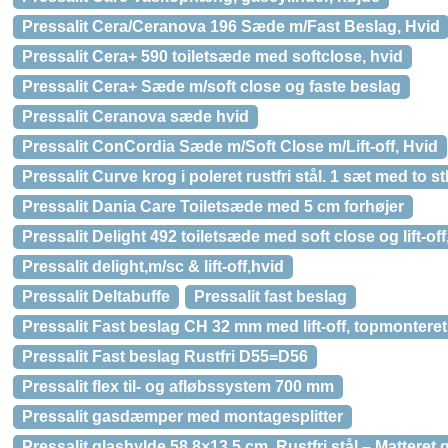
Pressalit Cera/Ceranova 196 Sæde m/Fast Beslag, Hvid
Pressalit Cera+ 590 toiletsæde med softclose, hvid
Pressalit Cera+ Sæde m/soft close og faste beslag
Pressalit Ceranova sæde hvid
Pressalit ConCordia Sæde m/Soft Close m/Lift-off, Hvid
Pressalit Curve krog i poleret rustfri stål. 1 sæt med to st
Pressalit Dania Care Toiletsæde med 5 cm forhøjer
Pressalit Delight 492 toiletsæde med soft close og lift-off, 
Pressalit delight,m/sc & lift-off,hvid
Pressalit Deltabuffe
Pressalit fast beslag
Pressalit Fast beslag CH 32 mm med lift-off, topmonteret,
Pressalit Fast beslag Rustfri D55=D56
Pressalit flex til- og afløbssystem 700 mm
Pressalit gasdæmper med montagesplitter
Pressalit glashylde 58,8×13,5 cm. Rustfri stål – Matteret 