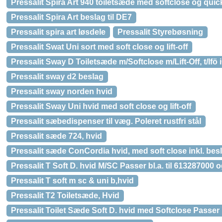
Pressalit Spira Art 940 toiletsæde med softclose og quick re
Pressalit Spira Art beslag til DE7
Pressalit spira art løsdele
Pressalit Styrebøsning
Pressalit Swat Uni sort med soft close og lift-off
Pressalit Sway D Toiletsæde m/Softclose m/Lift-Off, t/Ifö
Pressalit sway d2 beslag
Pressalit sway norden hvid
Pressalit Sway Uni hvid med soft close og lift-off
Pressalit sæbedispenser til væg. Poleret rustfri stål
Pressalit sæde 724, hvid
Pressalit sæde ConCordia hvid, med soft close inkl. besla
Pressalit T Soft D. hvid M/SC Passer bl.a. til 613287000
Pressalit T soft m sc & uni b,hvid
Pressalit T2 Toiletsæde, Hvid
Pressalit Toilet Sæde Soft D. hvid med Softclose Passer 