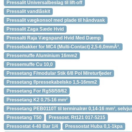
Pressalit Universalbeslag til lift-off
Pressalit vandlåskit
Pressalit vægkonsol med plade til håndvask
Pressalit Zaga Sæde Hvid
Pressalti Raja Vægspand Hvid Med Dæmp
Pressebakker for MC4 (Multi-Contact) 2,5-6,0mmÂ².
Pressemuffe Aluminium 16mm2
Pressemuffe Cu 10,0
Pressetang F/modular Stik 6/8 Pol M/returfjeder
Pressetang f/pressekabelsko 1,5-16mm2
Pressetang For Rg58/59/62
Pressetang K2 0,75-16 mm²
Pressetang PEB0110T til terminalrør 0,14-16 mm², selvj
Pressetang T50
Pressost. Rt121 017-5215
Pressostat 4-40 Bar 1/4
Pressostat Huba 0,1-1kpa