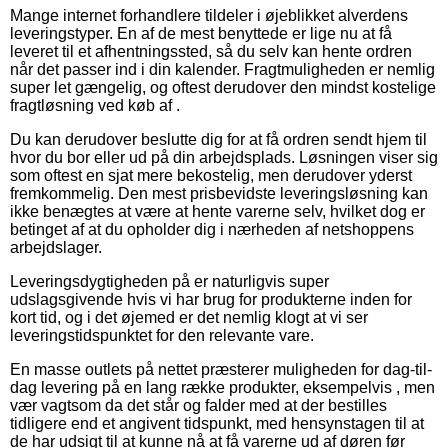
Mange internet forhandlere tildeler i øjeblikket alverdens
leveringstyper. En af de mest benyttede er lige nu at få
leveret til et afhentningssted, så du selv kan hente ordren
når det passer ind i din kalender. Fragtmuligheden er nemlig
super let gængelig, og oftest derudover den mindst kostelige
fragtløsning ved køb af .
Du kan derudover beslutte dig for at få ordren sendt hjem til
hvor du bor eller ud på din arbejdsplads. Løsningen viser sig
som oftest en sjat mere bekostelig, men derudover yderst
fremkommelig. Den mest prisbevidste leveringsløsning kan
ikke benægtes at være at hente varerne selv, hvilket dog er
betinget af at du opholder dig i nærheden af netshoppens
arbejdslager.
Leveringsdygtigheden på er naturligvis super
udslagsgivende hvis vi har brug for produkterne inden for
kort tid, og i det øjemed er det nemlig klogt at vi ser
leveringstidspunktet for den relevante vare.
En masse outlets på nettet præsterer muligheden for dag-til-
dag levering på en lang række produkter, eksempelvis , men
vær vagtsom da det står og falder med at der bestilles
tidligere end et angivent tidspunkt, med hensynstagen til at
de har udsigt til at kunne nå at få varerne ud af døren før