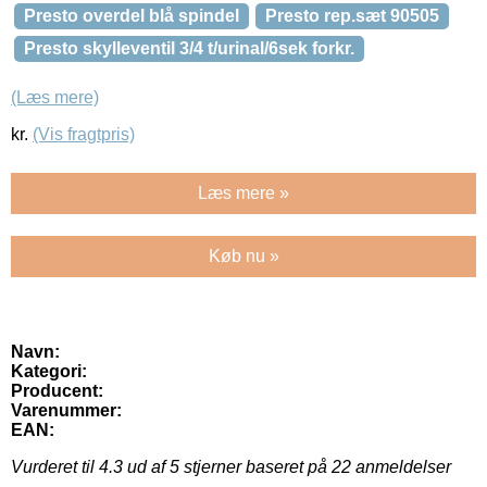
Presto overdel blå spindel
Presto rep.sæt 90505
Presto skylleventil 3/4 t/urinal/6sek forkr.
(Læs mere)
kr.
(Vis fragtpris)
Læs mere »
Køb nu »
Navn:
Kategori:
Producent:
Varenummer:
EAN:
Vurderet til
4.3
ud af 5 stjerner baseret på
22
anmeldelser