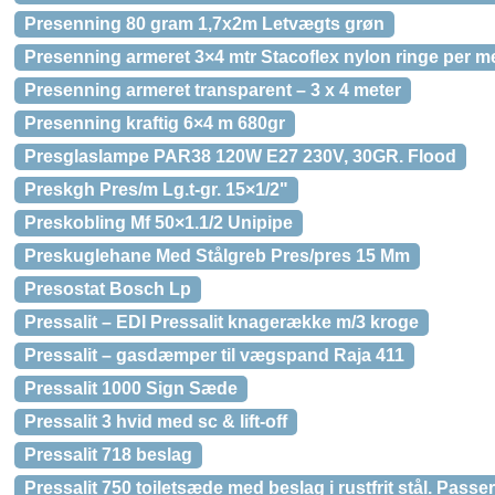
Presenning 80 gram 1,7x2m Letvægts grøn
Presenning armeret 3×4 mtr Stacoflex nylon ringe per m
Presenning armeret transparent – 3 x 4 meter
Presenning kraftig 6×4 m 680gr
Presglaslampe PAR38 120W E27 230V, 30GR. Flood
Preskgh Pres/m Lg.t-gr. 15×1/2"
Preskobling Mf 50×1.1/2 Unipipe
Preskuglehane Med Stålgreb Pres/pres 15 Mm
Presostat Bosch Lp
Pressalit – EDI Pressalit knagerække m/3 kroge
Pressalit – gasdæmper til vægspand Raja 411
Pressalit 1000 Sign Sæde
Pressalit 3 hvid med sc & lift-off
Pressalit 718 beslag
Pressalit 750 toiletsæde med beslag i rustfrit stål. Passer