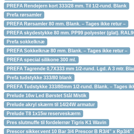
PREFA Rendejern kort 333/28 mm. Til 1/2-rund. Blank
Prefa rørsamler
PREFA Rørsamler 80 mm. Blank. – Tages ikke retur –
PREFA skydestykke 80 mm. PP99 polyester (glat). RAL9
Prefa sokkelknæ
PREFA Sokkelknæ 80 mm. Blank. – Tages ikke retur –
PREFA special silikone 300 ml.
PREFA Tagrende 0,7X333 mm 1/2-rund. Lgd. A 3 mtr. Blan
Prefa tudstykke 333/80 blank
PREFA Tudstykke 333/80mm 1/2-rund. Blank. – Tages ikk
Prelude 16w Led Børstet Stål M/stik
Prelude akryl skærm til 14/24W armatur
Prelude T8 1x15w reserveskærm
Pres slutmuffe til fordelerrør Tigris K1 Wavin
Prescor sikker.vent 10 Bar 3/4 Prescor B R3/4” x Rp3/4”