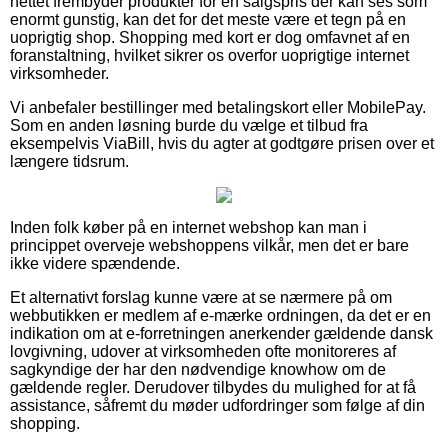
nettet frembyder produkter for en salgspris der kan ses som
enormt gunstig, kan det for det meste være et tegn på en
uoprigtig shop. Shopping med kort er dog omfavnet af en
foranstaltning, hvilket sikrer os overfor uoprigtige internet
virksomheder.
Vi anbefaler bestillinger med betalingskort eller MobilePay.
Som en anden løsning burde du vælge et tilbud fra
eksempelvis ViaBill, hvis du agter at godtgøre prisen over et
længere tidsrum.
Inden folk køber på en internet webshop kan man i
princippet overveje webshoppens vilkår, men det er bare
ikke videre spændende.
Et alternativt forslag kunne være at se nærmere på om
webbutikken er medlem af e-mærke ordningen, da det er en
indikation om at e-forretningen anerkender gældende dansk
lovgivning, udover at virksomheden ofte monitoreres af
sagkyndige der har den nødvendige knowhow om de
gældende regler. Derudover tilbydes du mulighed for at få
assistance, såfremt du møder udfordringer som følge af din
shopping.