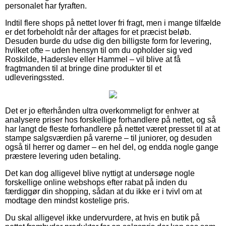
personalet har fyraften.
Indtil flere shops på nettet lover fri fragt, men i mange tilfælde
er det forbeholdt når der aftages for et præcist beløb.
Desuden burde du udse dig den billigste form for levering,
hvilket ofte – uden hensyn til om du opholder sig ved
Roskilde, Haderslev eller Hammel – vil blive at få
fragtmanden til at bringe dine produkter til et
udleveringssted.
Det er jo efterhånden ultra overkommeligt for enhver at
analysere priser hos forskellige forhandlere på nettet, og så
har langt de fleste forhandlere på nettet været presset til at at
stampe salgsværdien på varerne – til juniorer, og desuden
også til herrer og damer – en hel del, og endda nogle gange
præstere levering uden betaling.
Det kan dog alligevel blive nyttigt at undersøge nogle
forskellige online webshops efter rabat på inden du
færdiggør din shopping, sådan at du ikke er i tvivl om at
modtage den mindst kostelige pris.
Du skal alligevel ikke undervurdere, at hvis en butik på