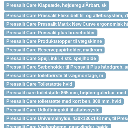
Pressalit Care Klapsæde, højderegulÃrbart, sk
Pressalit Care Pressalit Fleksibelt til- og afløbssystem,
Pressalit Care Pressalit Matrix New Curve ergonomisk h
Pressalit Care Pressalit plus bruseholder
Pressalit Care Produktstopper til vægskinne
Pressalit Care Reservepapirholder, matkrom
Pressalit Care Spejl, inkl. 4 stk. spejlholde
Pressalit Care Sæbeholder til Pressalit Plus håndgreb, a
Pressalit Care toiletbørste til vægmontage, m
Pressalit Care Toiletstøtte hvid
Pressalit care toiletstøtte 865 mm, højderegulerbar. me
Pressalit Care toiletstøtte med kort ben, 800 mm, hvid
Pressalit Care Udluftningskit til afløbssyste
Pressalit Care Universalhylde, 430x136x148 mm, til Pres
Pressalit Care Vaskophæng, gascylinder, højde