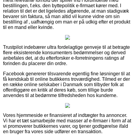
mest relevante forhold der spiller ind i forbindelse med
bestillingen, f.eks. den byttepolitik e-firmaet kører med. I
relation til det er det ligeledes afgørende, at man stadigvæk
bevarer sin faktura, så man altid vil kunne vidne om sin
bestilling af , uafhængig om man er på udkig efter et produkt
til en mand eller kvinde.
Trustpilot indebærer ultra fordelagtige genveje til at betragte
flere eksisterende konsumenters bedømmelser og derved
anbefales det, at du efterforsker e-forretningens ratings af
forinden du placerer din ordre.
Facebook genererer tilsvarende egentlig fine løsninger til at
få kendskab til online butikkens troværdighed. Tilmed er der
en række online selskaber i Danmark som tilbyder folk at
offentliggøre en kritik af deres køb, som tillige burde
anvendes til at bedømme tilfredsheden hos kunderne.
Vores hjemmeside er finansieret af indtægter fra annoncer.
Vi har et tæt samarbejde med masser af e-firmaer i form af at
vi promoverer butikkernes varer, og tjener godtgørelse ifald
en bruger fra vores side udfører en transaktion.