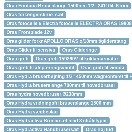
Oras Fontana Bruseslange 1500mm 1/2” 241104. Krom
Oras forlængerskrue. sæt
Oras fotocelle t/ Electra fotocelle ELECTRA ORAS 198081 
Oras Frontplade 12v
Oras glider forkr APOLLO ORAS ø/18mm t/gliderstang
Oras Glider til sensiva
Oras Glideringe
Oras greb
Oras greb 159260V til køkkenarmatur
Oras greb til afspærringsventil
Oras greb til vienda
Oras Hydra bruserbøjning 1/2” 450mm vægmonteret til 
Oras Hydra bruserslange 700mm til hovedbruser
Oras hydra hovedbruser Ø238mm
Oras Hydra vridningsfri bruserslange 1500 mm
Oras Hydra vægbeslag
Oras Hydractiva Brusersæt med 3 stråletyper
Oras Hydractiva Håndbrusersæt
Oras høj tud