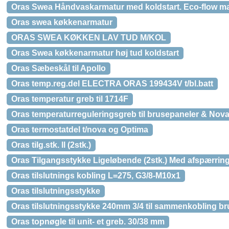
Oras Swea Håndvaskarmatur med koldstart. Eco-flow ma
Oras swea køkkenarmatur
ORAS SWEA KØKKEN LAV TUD M/KOL
Oras Swea køkkenarmatur høj tud koldstart
Oras Sæbeskål til Apollo
Oras temp.reg.del ELECTRA ORAS 199434V t/bl.batt
Oras temperatur greb til 1714F
Oras temperaturreguleringsgreb til brusepaneler & Nov
Oras termostatdel t/nova og Optima
Oras tilg.stk. ll (2stk.)
Oras Tilgangsstykke Ligeløbende (2stk.) Med afspærrin
Oras tilslutnings kobling L=275, G3/8-M10x1
Oras tilslutningsstykke
Oras tilslutningsstykke 240mm 3/4 til sammenkobling b
Oras topnøgle til unit- et greb. 30/38 mm