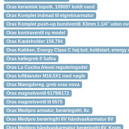
Oras keramisk topstk. 109097 koldt vand
Oras Komplet indmad til etgrebsarmatur
Oras Komplet push-up bundventil. 63mm 1.1/4” uden ov
Oras kontraventil ny model
Oras Kædeholder 158.794
Oras Køkken, Energy Class C høj tud, koldstart, energy 
Oras køllegreb f/ Safira
Oras La Cucina Alessi reguleringsdel
Oras luftblander M18,5X1 med nøgle
Oras Mængdereg. greb oras nova
Oras magnetventil 6179/6172
Oras magnetventil til 6575
Oras Medipro armatur, berøringsfri, 6v.
Oras Medipro berøringfri 6V håndvaskarmatur 6V
Oras Medipro håndvaskarmatur berøringfri 6V. Krom