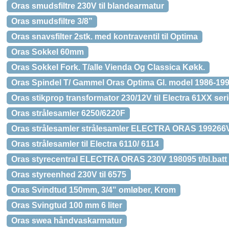
Oras smudsfiltre 230V til blandearmatur
Oras smudsfiltre 3/8”
Oras snavsfilter 2stk. med kontraventil til Optima
Oras Sokkel 60mm
Oras Sokkel Fork. T/alle Vienda Og Classica Køkk.
Oras Spindel T/ Gammel Oras Optima Gl. model 1986-19
Oras stikprop transformator 230/12V til Electra 61XX ser
Oras strålesamler 6250/6220F
Oras strålesamler strålesamler ELECTRA ORAS 199266V t
Oras strålesamler til Electra 6110/ 6114
Oras styrecentral ELECTRA ORAS 230V 198095 t/bl.batt
Oras styreenhed 230V til 6575
Oras Svindtud 150mm, 3/4" omløber, Krom
Oras Svingtud 100 mm 6 liter
Oras swea håndvaskarmatur