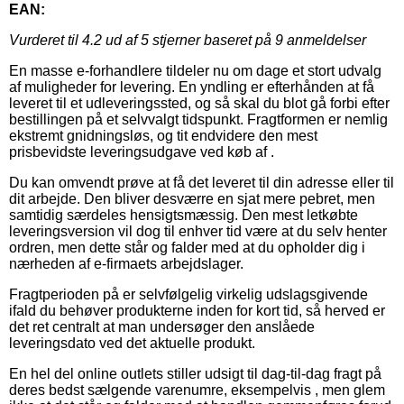
EAN:
Vurderet til
4.2
ud af 5 stjerner baseret på
9
anmeldelser
En masse e-forhandlere tildeler nu om dage et stort udvalg
af muligheder for levering. En yndling er efterhånden at få
leveret til et udleveringssted, og så skal du blot gå forbi efter
bestillingen på et selvvalgt tidspunkt. Fragtformen er nemlig
ekstremt gnidningsløs, og tit endvidere den mest
prisbevidste leveringsudgave ved køb af .
Du kan omvendt prøve at få det leveret til din adresse eller til
dit arbejde. Den bliver desværre en sjat mere pebret, men
samtidig særdeles hensigtsmæssig. Den mest letkøbte
leveringsversion vil dog til enhver tid være at du selv henter
ordren, men dette står og falder med at du opholder dig i
nærheden af e-firmaets arbejdslager.
Fragtperioden på er selvfølgelig virkelig udslagsgivende
ifald du behøver produkterne inden for kort tid, så herved er
det ret centralt at man undersøger den anslåede
leveringsdato ved det aktuelle produkt.
En hel del online outlets stiller udsigt til dag-til-dag fragt på
deres bedst sælgende varenumre, eksempelvis , men glem