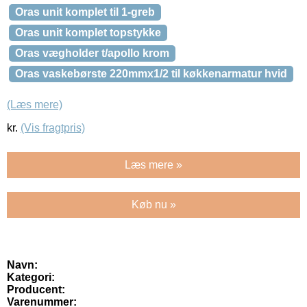
Oras unit komplet til 1-greb
Oras unit komplet topstykke
Oras vægholder t/apollo krom
Oras vaskebørste 220mmx1/2 til køkkenarmatur hvid
(Læs mere)
kr.
(Vis fragtpris)
Læs mere »
Køb nu »
Navn:
Kategori:
Producent:
Varenummer: