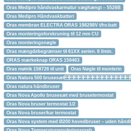
Oras Medipro håndvaskarmatur væghængt – 5526B
Oras Medipro Håndvaskbatteri
Oras membran ELECTRA ORAS 198298V t/hv.batt
Oras monteringsforskruning til 12 mm CU
Oras monteringsnøgle
Oras mængdebegrænser til 61XX serien. 6 l/min.
ORAS mærkeknap ORAS 159463
Oras møtrik 158726 til unit
Oras Nøgle til monterin
Oras Natura 500 brusesæt
Oras natura håndbruser
Oras Nova Apollo brusesæt med brusetermostat
Oras Nova bruser termostat 1/2
Oras Nova bruser/kar termostat
Oras Nova system med Ø200 hovedbruser – uden håndb
Oras Nova Temperaturreguleringsgreb