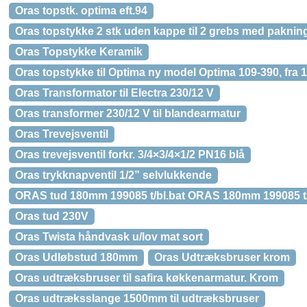
Oras topstk. optima eft.94
Oras topstykke 2 stk uden kappe til 2 grebs med paknin
Oras Topstykke Keramik
Oras topstykke til Optima ny model Optima 109-390, fra 
Oras Transformator til Electra 230/12 V
Oras transformer 230/12 V til blandearmatur
Oras Trevejsventil
Oras trevejsventil forkr. 3/4×3/4×1/2 PN16 blå
Oras trykknapventil 1/2” selvlukkende
ORAS tud 180mm 199085 t/bl.bat ORAS 180mm 199085 t/
Oras tud 230V
Oras Twista håndvask u/lov mat sort
Oras Udløbstud 180mm
Oras Udtræksbruser krom
Oras udtræksbruser til safira køkkenarmatur. Krom
Oras udtræksslange 1500mm til udtræksbruser