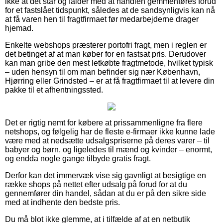
ikke at det står og falder med at handlen gemmenføres forud
for et fastslået tidspunkt, således at de sandsynligvis kan nå
at få varen hen til fragtfirmaet før medarbejderne drager
hjemad.
Enkelte webshops præsterer portofri fragt, men i reglen er
det betinget af at man køber for en fastsat pris. Derudover
kan man gribe den mest letkøbte fragtmetode, hvilket typisk
– uden hensyn til om man befinder sig nær København,
Hjørring eller Grindsted – er at få fragtfirmaet til at levere din
pakke til et afhentningssted.
Det er rigtig nemt for købere at prissammenligne fra flere
netshops, og følgelig har de fleste e-firmaer ikke kunne lade
være med at nedsætte udsalgspriserne på deres varer – til
babyer og børn, og ligeledes til mænd og kvinder – enormt,
og endda nogle gange tilbyde gratis fragt.
Derfor kan det immervæk vise sig gavnligt at besigtige en
række shops på nettet efter udsalg på forud for at du
gennemfører din handel, sådan at du er på den sikre side
med at indhente den bedste pris.
Du må blot ikke glemme, at i tilfælde af at en netbutik