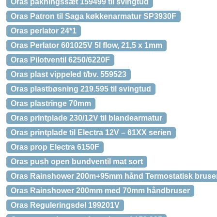
Oras pakningssæt 159499 til svingtud
Oras Patron til Saga køkkenarmatur SP3930F
Oras perlator 24*1
Oras Perlator 601025V 5l flow, 21,5 x 1mm
Oras Pilotventil 6250/6220F
Oras plast vippeled t/bv. 559523
Oras plastbøsning 219.595 til svingtud
Oras plastringe 70mm
Oras printplade 230/12V til blandearmatur
Oras printplade til Electra 12V – 61XX serien
Oras prop Electra 6150F
Oras push open bundventil mat sort
Oras Rainshower 200m+95mm hånd Termostatisk bruse
Oras Rainshower 200mm med 70mm håndbruser
Oras Reguleringsdel 199201V