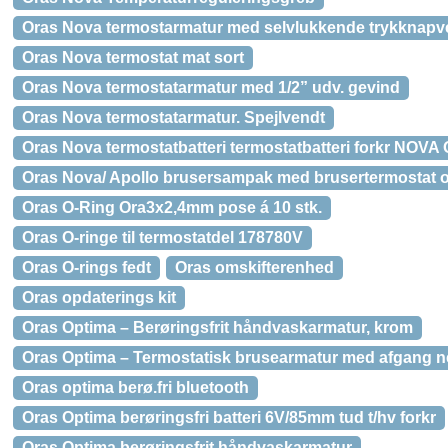
Oras Nova termostarmatur med selvlukkende trykknapve
Oras Nova termostat mat sort
Oras Nova termostatarmatur med 1/2” udv. gevind
Oras Nova termostatarmatur. Spejlvendt
Oras Nova termostatbatteri termostatbatteri forkr NOVA 
Oras Nova/ Apollo brusersampak med brusertermostat o
Oras O-Ring Ora3x2,4mm pose á 10 stk.
Oras O-ringe til termostatdel 178780V
Oras O-rings fedt
Oras omskifterenhed
Oras opdaterings kit
Oras Optima – Berøringsfrit håndvaskarmatur, krom
Oras Optima – Termostatisk brusearmatur med afgang ned
Oras optima berø.fri bluetooth
Oras Optima berøringsfri batteri 6V/85mm tud t/hv forkr
Oras Optima berøringsfrit håndvaskarmatur