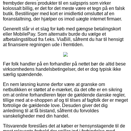
frembyder deres produkter til en salgspris som virker
kolossalt billig, er det for det meste være et tegn på en falsk
butik. Bestillinger med kort er imidlertid omsluttet af en
foranstaltning, der hjælper os imod uægte internet firmaer.
Generelt slår vi et slag for køb med gængse betalingskort
eller MobilePay. Som alternativ burde du vælge et
afbetalingstilbud fra f.eks. ViaBill, såfremt du har til hensigt
at finansiere regningen ude i fremtiden.
Før folk handler på en forhandler på nettet bør de altid bese
virksomhedens handelsbetingelser, det er dog typisk ikke
særlig spændende.
En nem løsning kunne derfor være at granske om
netbutikken er støttet af e-mærket, da det ofte er en sikring
om at online forhandleren føjer de gældende danske regler,
tillige med at e-shoppen af og til tilses af fagfolk der er meget
fortrolige de gældende love. Desuden giver det dig
anledning til at få bistand, såfremt du forvoldes
vanskeligheder med din handel.
Tilsvarende foreslåes det at køber er hensynstagende til de