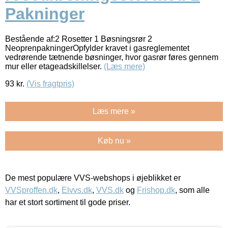
Pakninger
Bestående af:2 Rosetter 1 Bøsningsrør 2
NeoprenpakningerOpfylder kravet i gasreglementet
vedrørende tætnende bøsninger, hvor gasrør føres gennem
mur eller etageadskillelser.
(Læs mere)
93
kr.
(Vis fragtpris)
Læs mere »
Køb nu »
De mest populære VVS-webshops i øjeblikket er
VVSproffen.dk
,
Elvvs.dk
,
VVS.dk
og
Frishop.dk
, som alle
har et stort sortiment til gode priser.