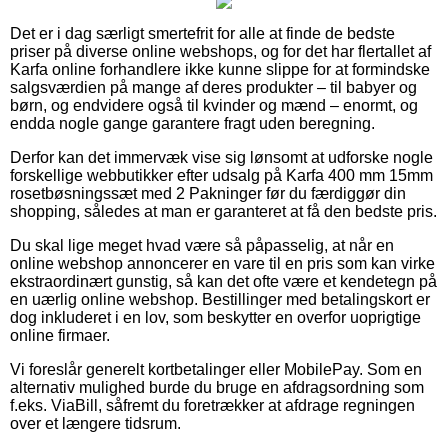
Det er i dag særligt smertefrit for alle at finde de bedste
priser på diverse online webshops, og for det har flertallet af
Karfa online forhandlere ikke kunne slippe for at formindske
salgsværdien på mange af deres produkter – til babyer og
børn, og endvidere også til kvinder og mænd – enormt, og
endda nogle gange garantere fragt uden beregning.
Derfor kan det immervæk vise sig lønsomt at udforske nogle
forskellige webbutikker efter udsalg på Karfa 400 mm 15mm
rosetbøsningssæt med 2 Pakninger før du færdiggør din
shopping, således at man er garanteret at få den bedste pris.
Du skal lige meget hvad være så påpasselig, at når en
online webshop annoncerer en vare til en pris som kan virke
ekstraordinært gunstig, så kan det ofte være et kendetegn på
en uærlig online webshop. Bestillinger med betalingskort er
dog inkluderet i en lov, som beskytter en overfor uoprigtige
online firmaer.
Vi foreslår generelt kortbetalinger eller MobilePay. Som en
alternativ mulighed burde du bruge en afdragsordning som
f.eks. ViaBill, såfremt du foretrækker at afdrage regningen
over et længere tidsrum.