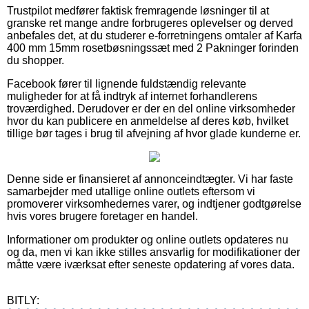
Trustpilot medfører faktisk fremragende løsninger til at
granske ret mange andre forbrugeres oplevelser og derved
anbefales det, at du studerer e-forretningens omtaler af Karfa
400 mm 15mm rosetbøsningssæt med 2 Pakninger forinden
du shopper.
Facebook fører til lignende fuldstændig relevante
muligheder for at få indtryk af internet forhandlerens
troværdighed. Derudover er der en del online virksomheder
hvor du kan publicere en anmeldelse af deres køb, hvilket
tillige bør tages i brug til afvejning af hvor glade kunderne er.
Denne side er finansieret af annonceindtægter. Vi har faste
samarbejder med utallige online outlets eftersom vi
promoverer virksomhedernes varer, og indtjener godtgørelse
hvis vores brugere foretager en handel.
Informationer om produkter og online outlets opdateres nu
og da, men vi kan ikke stilles ansvarlig for modifikationer der
måtte være iværksat efter seneste opdatering af vores data.
BITLY: