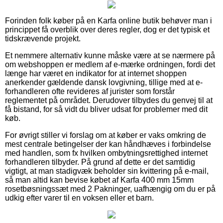
Forinden folk køber på en Karfa online butik behøver man i
princippet få overblik over deres regler, dog er det typisk et
tidskrævende projekt.
Et nemmere alternativ kunne måske være at se nærmere på
om webshoppen er medlem af e-mærke ordningen, fordi det
længe har været en indikator for at internet shoppen
anerkender gældende dansk lovgivning, tillige med at e-
forhandleren ofte revideres af jurister som forstår
reglementet på området. Derudover tilbydes du genvej til at
få bistand, for så vidt du bliver udsat for problemer med dit
køb.
For øvrigt stiller vi forslag om at køber er vaks omkring de
mest centrale betingelser der kan håndhæves i forbindelse
med handlen, som fx hvilken ombytningsrettighed internet
forhandleren tilbyder. På grund af dette er det samtidig
vigtigt, at man stadigvæk beholder sin kvittering på e-mail,
så man altid kan bevise købet af Karfa 400 mm 15mm
rosetbøsningssæt med 2 Pakninger, uafhængig om du er på
udkig efter varer til en voksen eller et barn.