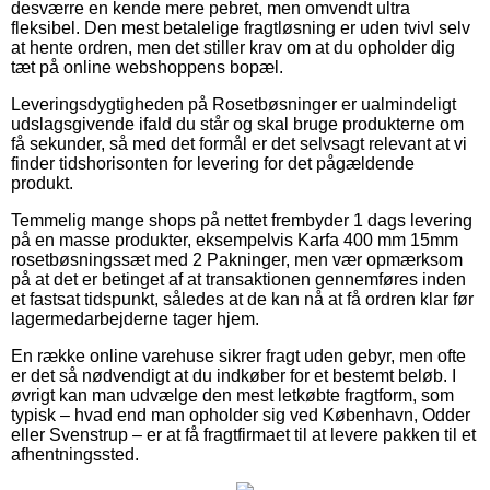
desværre en kende mere pebret, men omvendt ultra
fleksibel. Den mest betalelige fragtløsning er uden tvivl selv
at hente ordren, men det stiller krav om at du opholder dig
tæt på online webshoppens bopæl.
Leveringsdygtigheden på Rosetbøsninger er ualmindeligt
udslagsgivende ifald du står og skal bruge produkterne om
få sekunder, så med det formål er det selvsagt relevant at vi
finder tidshorisonten for levering for det pågældende
produkt.
Temmelig mange shops på nettet frembyder 1 dags levering
på en masse produkter, eksempelvis Karfa 400 mm 15mm
rosetbøsningssæt med 2 Pakninger, men vær opmærksom
på at det er betinget af at transaktionen gennemføres inden
et fastsat tidspunkt, således at de kan nå at få ordren klar før
lagermedarbejderne tager hjem.
En række online varehuse sikrer fragt uden gebyr, men ofte
er det så nødvendigt at du indkøber for et bestemt beløb. I
øvrigt kan man udvælge den mest letkøbte fragtform, som
typisk – hvad end man opholder sig ved København, Odder
eller Svenstrup – er at få fragtfirmaet til at levere pakken til et
afhentningssted.