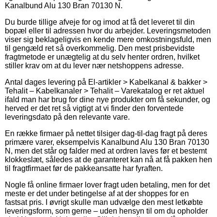
Kanalbund Alu 130 Bran 70130 N.
Du burde tillige afveje for og imod at få det leveret til din
bopæl eller til adressen hvor du arbejder. Leveringsmetoden
viser sig beklageligvis en kende mere omkostningsfuld, men
til gengæld ret så overkommelig. Den mest prisbevidste
fragtmetode er unægtelig at du selv henter ordren, hvilket
stiller krav om at du lever nær netshoppens adresse.
Antal dages levering på El-artikler > Kabelkanal & bakker >
Tehalit – Kabelkanaler > Tehalit – Varekatalog er ret aktuel
ifald man har brug for dine nye produkter om få sekunder, og
herved er det ret så vigtigt at vi finder den forventede
leveringsdato på den relevante vare.
En række firmaer på nettet tilsiger dag-til-dag fragt på deres
primære varer, eksempelvis Kanalbund Alu 130 Bran 70130
N, men det står og falder med at ordren laves før et bestemt
klokkeslæt, således at de garanteret kan nå at få pakken hen
til fragtfirmaet før de pakkeansatte har fyraften.
Nogle få online firmaer lover fragt uden betaling, men for det
meste er det under betingelse af at der shoppes for en
fastsat pris. I øvrigt skulle man udvælge den mest letkøbte
leveringsform, som gerne – uden hensyn til om du opholder