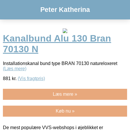
Peter Katherina
Kanalbund Alu 130 Bran
70130 N
Installationskanal bund type BRAN 70130 natureloxeret
(Læs mere)
881
kr.
(Vis fragtpris)
Læs mere »
Køb nu »
De mest populære VVS-webshops i øjeblikket er