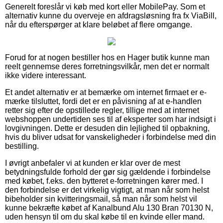
Generelt foreslår vi køb med kort eller MobilePay. Som et
alternativ kunne du overveje en afdragsløsning fra fx ViaBill,
når du efterspørger at klare beløbet af flere omgange.
Forud for at nogen bestiller hos en Hager butik kunne man
reelt gennemse deres forretningsvilkår, men det er normalt
ikke videre interessant.
Et andet alternativ er at bemærke om internet firmaet er e-
mærke tilsluttet, fordi det er en påvisning af at e-handlen
retter sig efter de opstillede regler, tillige med at internet
webshoppen undertiden ses til af eksperter som har indsigt i
lovgivningen. Dette er desuden din lejlighed til opbakning,
hvis du bliver udsat for vanskeligheder i forbindelse med din
bestilling.
I øvrigt anbefaler vi at kunden er klar over de mest
betydningsfulde forhold der gør sig gældende i forbindelse
med købet, f.eks. den bytteret e-forretningen kører med. I
den forbindelse er det virkelig vigtigt, at man når som helst
bibeholder sin kvitteringsmail, så man når som helst vil
kunne bekræfte købet af Kanalbund Alu 130 Bran 70130 N,
uden hensyn til om du skal købe til en kvinde eller mand.