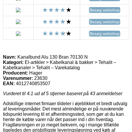
Besøg webshop
Besøg webshop
Besøg webshop
Navn:
Kanalbund Alu 130 Bran 70130 N
Kategori:
El-artikler > Kabelkanal & bakker > Tehalit –
Kabelkanaler > Tehalit – Varekatalog
Producent:
Hager
Varenummer:
23630
EAN:
4012740853507
Vurderet til
4.1
ud af 5 stjerner baseret på
43
anmeldelser
Adskillige internet firmaer tildeler i øjeblikket et bredt udvalg
af leveringsmåder. Det mest almindelige er på nuværende
tidspunkt levering til et afhentningssted, som gør at du kan
hente de købte varer når det passer ind i din hverdag.
Fragtløsningen er jo meget bekvem, og i mange tilfælde
ligeledes den prisbilligste leveringsløsning ved køb af