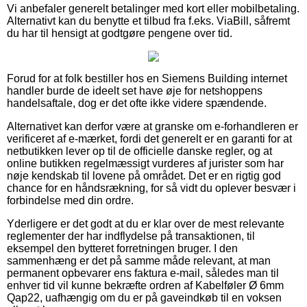
Vi anbefaler generelt betalinger med kort eller mobilbetaling.
Alternativt kan du benytte et tilbud fra f.eks. ViaBill, såfremt
du har til hensigt at godtgøre pengene over tid.
Forud for at folk bestiller hos en Siemens Building internet
handler burde de ideelt set have øje for netshoppens
handelsaftale, dog er det ofte ikke videre spændende.
Alternativet kan derfor være at granske om e-forhandleren er
verificeret af e-mærket, fordi det generelt er en garanti for at
netbutikken lever op til de officielle danske regler, og at
online butikken regelmæssigt vurderes af jurister som har
nøje kendskab til lovene på området. Det er en rigtig god
chance for en håndsrækning, for så vidt du oplever besvær i
forbindelse med din ordre.
Yderligere er det godt at du er klar over de mest relevante
reglementer der har indflydelse på transaktionen, til
eksempel den bytteret forretningen bruger. I den
sammenhæng er det på samme måde relevant, at man
permanent opbevarer ens faktura e-mail, således man til
enhver tid vil kunne bekræfte ordren af Kabelføler Ø 6mm
Qap22, uafhængig om du er på gaveindkøb til en voksen