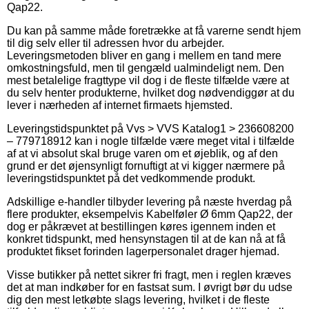
Qap22.
Du kan på samme måde foretrække at få varerne sendt hjem
til dig selv eller til adressen hvor du arbejder.
Leveringsmetoden bliver en gang i mellem en tand mere
omkostningsfuld, men til gengæld ualmindeligt nem. Den
mest betalelige fragttype vil dog i de fleste tilfælde være at
du selv henter produkterne, hvilket dog nødvendiggør at du
lever i nærheden af internet firmaets hjemsted.
Leveringstidspunktet på Vvs > VVS Katalog1 > 236608200
– 779718912 kan i nogle tilfælde være meget vital i tilfælde
af at vi absolut skal bruge varen om et øjeblik, og af den
grund er det øjensynligt fornuftigt at vi kigger nærmere på
leveringstidspunktet på det vedkommende produkt.
Adskillige e-handler tilbyder levering på næste hverdag på
flere produkter, eksempelvis Kabelføler Ø 6mm Qap22, der
dog er påkrævet at bestillingen køres igennem inden et
konkret tidspunkt, med hensynstagen til at de kan nå at få
produktet fikset forinden lagerpersonalet drager hjemad.
Visse butikker på nettet sikrer fri fragt, men i reglen kræves
det at man indkøber for en fastsat sum. I øvrigt bør du udse
dig den mest letkøbte slags levering, hvilket i de fleste