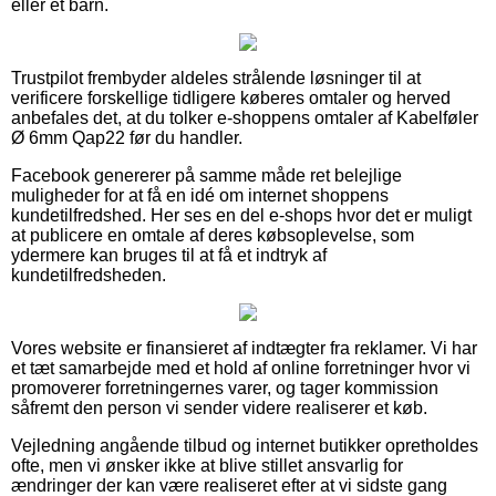
eller et barn.
Trustpilot frembyder aldeles strålende løsninger til at
verificere forskellige tidligere køberes omtaler og herved
anbefales det, at du tolker e-shoppens omtaler af Kabelføler
Ø 6mm Qap22 før du handler.
Facebook genererer på samme måde ret belejlige
muligheder for at få en idé om internet shoppens
kundetilfredshed. Her ses en del e-shops hvor det er muligt
at publicere en omtale af deres købsoplevelse, som
ydermere kan bruges til at få et indtryk af
kundetilfredsheden.
Vores website er finansieret af indtægter fra reklamer. Vi har
et tæt samarbejde med et hold af online forretninger hvor vi
promoverer forretningernes varer, og tager kommission
såfremt den person vi sender videre realiserer et køb.
Vejledning angående tilbud og internet butikker opretholdes
ofte, men vi ønsker ikke at blive stillet ansvarlig for
ændringer der kan være realiseret efter at vi sidste gang