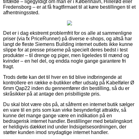
tilfælde – ligegyldigt om man er i København, Hillerød eller
Fredensborg – er at få fragtfirmaet til at køre bestillingen til et
afhentningssted.
Det er i dag ekstremt problemfrit for os alle at sammenligne
priser (via fx PriceRunner) på diverse e-shops, og altså har
langt de fleste Siemens Building internet outlets ikke kunne
slippe for at presse priserne på specielt deres bedst i test
produkter – til drenge og piger, men ligeledes til mænd og
kvinder – en hel del, og endda nogle gange garantere fri
fragt.
Trods dette kan det til hver en tid blive indbringende at
kontrollere en række e-butikker efter udsalg på Kabelføler Ø
6mm Qap22 inden du gennemfører din bestilling, så du er
skråsikker på at antage den prisbilligste pris.
Du skal blot være obs på, at såfremt en internet butik sælger
en vare til en pris som kan virke besynderligt attraktiv, så
kunne det mange gange være en indikation på en
bedragerisk internet handler. Bestillinger med betalingskort
er heldigvis dækket ind under Indsigelsesordningen, der
støtter kunden imod snydagtige internet handler.