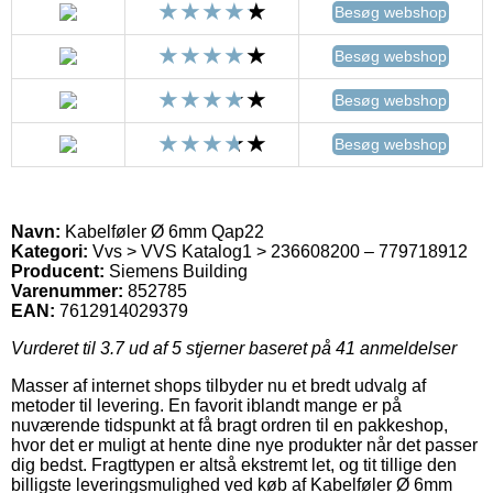
Besøg webshop
Besøg webshop
Besøg webshop
Besøg webshop
Navn:
Kabelføler Ø 6mm Qap22
Kategori:
Vvs > VVS Katalog1 > 236608200 – 779718912
Producent:
Siemens Building
Varenummer:
852785
EAN:
7612914029379
Vurderet til
3.7
ud af 5 stjerner baseret på
41
anmeldelser
Masser af internet shops tilbyder nu et bredt udvalg af
metoder til levering. En favorit iblandt mange er på
nuværende tidspunkt at få bragt ordren til en pakkeshop,
hvor det er muligt at hente dine nye produkter når det passer
dig bedst. Fragttypen er altså ekstremt let, og tit tillige den
billigste leveringsmulighed ved køb af Kabelføler Ø 6mm