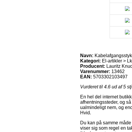
Navn:
Kabelafgangsstyk
Kategori:
El-artikler >
Producent:
Lauritz Knu
Varenummer:
13462
EAN:
5703302103497
Vurderet til
4.6
ud af 5 st
En hel del internet butikk
afhentningssteder, og så
ualmindeligt nem, og en
Hvid.
Du kan på samme måde påt
viser sig som regel en t