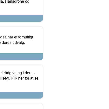
la, Hansgrohe og
så har et fornuftigt
se deres udvalg.
el rådgivning i deres
efyr. Klik her for at se