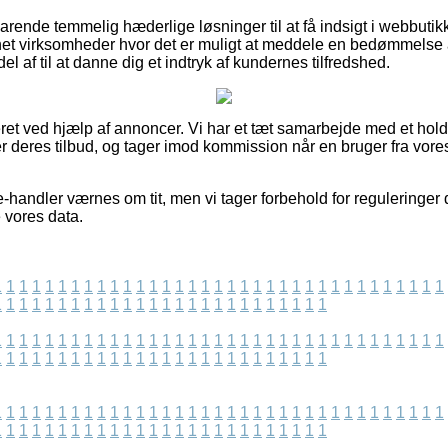
arende temmelig hæderlige løsninger til at få indsigt i webbuti
rnet virksomheder hvor det er muligt at meddele en bedømmelse af
el af til at danne dig et indtryk af kundernes tilfredshed.
t ved hjælp af annoncer. Vi har et tæt samarbejde med et hold a
r deres tilbud, og tager imod kommission når en bruger fra vor
-handler værnes om tit, men vi tager forbehold for reguleringer d
 vores data.
1
1
1
1
1
1
1
1
1
1
1
1
1
1
1
1
1
1
1
1
1
1
1
1
1
1
1
1
1
1
1
1
1
1
1
1
1
1
1
1
1
1
1
1
1
1
1
1
1
1
1
1
1
1
1
1
1
1
1
1
1
1
1
1
1
1
1
1
1
1
1
1
1
1
1
1
1
1
1
1
1
1
1
1
1
1
1
1
1
1
1
1
1
1
1
1
1
1
1
1
1
1
1
1
1
1
1
1
1
1
1
1
1
1
1
1
1
1
1
1
1
1
1
1
1
1
1
1
1
1
1
1
1
1
1
1
1
1
1
1
1
1
1
1
1
1
1
1
1
1
1
1
1
1
1
1
1
1
1
1
1
1
1
1
1
1
1
1
1
1
1
1
1
1
1
1
1
1
1
1
1
1
1