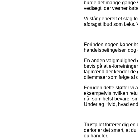
burde det mange gange v
vedtægt, der værner købe
Vi slår generelt et slag 
afdragstilbud som f.eks. 
Forinden nogen køber ho
handelsbetingelser, dog 
En anden valgmulighed er
bevis på at e-forretninge
fagmænd der kender de g
dilemmaer som følge af di
Foruden dette støtter vi
eksempelvis hvilken ret
når som helst bevarer si
Underlag Hvid, hvad end d
Trustpilot forærer dig 
derfor er det smart, at d
du handler.