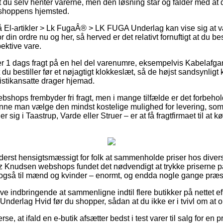
 du selv henter varerne, men den løsning står og falder med at 
shoppens hjemsted.
El-artikler > Lk FugaÂ® > LK FUGA Underlag kan vise sig at væ
 din ordre nu og her, så herved er det relativt fornuftigt at du b
ektive vare.
ver 1 dags fragt på en hel del varenumre, eksempelvis Kabelafg
du bestiller før et nøjagtigt klokkeslæt, så de højst sandsynligt k
istikansatte drager hjemad.
bshops frembyder fri fragt, men i mange tilfælde er det forbehol
ne man vælge den mindst kostelige mulighed for levering, som 
ig i Taastrup, Varde eller Struer – er at få fragtfirmaet til at kø
 yderst hensigtsmæssigt for folk at sammenholde priser hos diver
z Knudsen webshops fundet det nødvendigt at trykke priserne p
t også til mænd og kvinder – enormt, og endda nogle gange præst
ive indbringende at sammenligne indtil flere butikker på nettet ef
nderlag Hvid før du shopper, sådan at du ikke er i tvivl om at 
se, at ifald en e-butik afsætter bedst i test varer til salg for en p