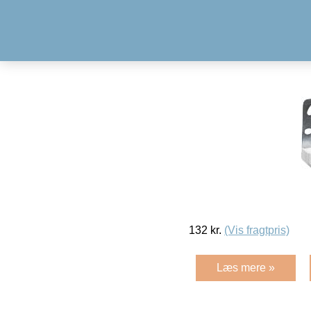
132
kr.
(Vis fragtpris)
Læs mere »