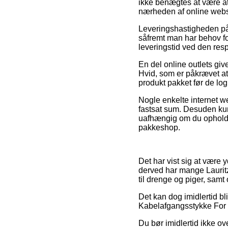
ikke benægtes at være at
nærheden af online web
Leveringshastigheden på 
såfremt man har behov for
leveringstid ved den resp
En del online outlets gi
Hvid, som er påkrævet at 
produkt pakket før de log
Nogle enkelte internet we
fastsat sum. Desuden kun
uafhængig om du opholder s
pakkeshop.
Det har vist sig at være
derved har mange Laurit
til drenge og piger, sam
Det kan dog imidlertid bl
Kabelafgangsstykke For U
Du bør imidlertid ikke over