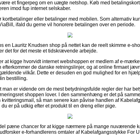
ære et fingerpeg om en uægte netshop. Køb med betalingskort e
ren imod fup internet selskaber.
for kortbetalinger eller betalinger med mobilen. Som alternativ k
ViaBill, ifald du gerne vil honorere betalingen over en periode.
s en Lauritz Knudsen shop på nettet kan de reelt skimme e-sh
er det for det meste et tidskrævende arbejde.
 at kigge hvorvidt internet webshoppen er medlem af e-mærket, 
n efterkommer de danske retningslinjer, og at online firmaet jæv
ældende vilkår. Dette er desuden en god mulighed for en hjælpe
n bestilling.
 at man er vidende om de mest betydningsfulde regler der har bet
urneringsret shoppen lover. I den sammenhæng er det på samme
n kvitteringsmail, så man senere kan påvise handlen af Kabela
u er på udkig efter et produkt til en dreng eller pige.
en del pæne chancer for at kigge nærmere på mange nuværende k
u udforsker e-forhandlerens omtaler af Kabelafgangsstykke For U