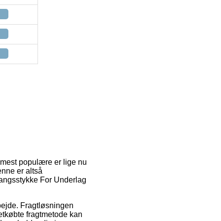
en mest populære er lige nu
enne er altså
gangsstykke For Underlag
rbejde. Fragtløsningen
etkøbte fragtmetode kan