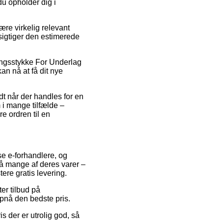
du opholder dig i
re virkelig relevant
esigtiger den estimerede
angsstykke For Underlag
an nå at få dit nye
dt når der handles for en
i mange tilfælde –
re ordren til en
se e-forhandlere, og
å mange af deres varer –
ere gratis levering.
ter tilbud på
opnå den bedste pris.
ris der er utrolig god, så