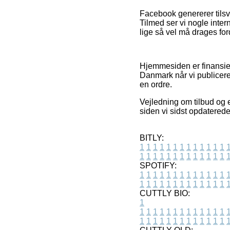
Facebook genererer tilsv
Tilmed ser vi nogle inte
lige så vel må drages ford
Hjemmesiden er finansiere
Danmark når vi publicere
en ordre.
Vejledning om tilbud og e
siden vi sidst opdaterede
BITLY:
1
1
1
1
1
1
1
1
1
1
1
1
1
1
1
1
1
1
1
1
1
1
1
1
1
1
SPOTIFY:
1
1
1
1
1
1
1
1
1
1
1
1
1
1
1
1
1
1
1
1
1
1
1
1
1
1
CUTTLY BIO:
1
1
1
1
1
1
1
1
1
1
1
1
1
1
1
1
1
1
1
1
1
1
1
1
1
1
1