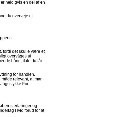
r heldigvis en del af en
unne du overveje et
oppens
fordi det skulle være et
nligt overvåges af
nde hånd, ifald du får
ydning for handlen,
 måde relevant, at man
fgangsstykke For
øberes erfaringer og
nderlag Hvid forud for at