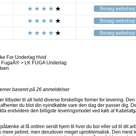
Besøg webshop
Besøg webshop
Besøg webshop
ke For Underlag Hvid
 Lk FugaÂ® > LK FUGA Underlag
dsen
jerner baseret på
26
anmeldelser
er tilbyder til alt held diverse forskellige former for levering. D
 afhenter du blot din nyindkøbte vare den dag der passer dig. D
dda endvidere den billigste leveringsmodel ved køb af Kabelaf
ænke at få ordren sendt hjem til hvor du bor eller ud til dit a
ak mere pebret, men derudover meget uproblematisk. Den mest l