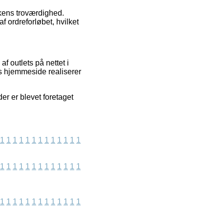
kkens troværdighed.
 ordreforløbet, hvilket
f outlets på nettet i
es hjemmeside realiserer
er er blevet foretaget
1
1
1
1
1
1
1
1
1
1
1
1
1
1
1
1
1
1
1
1
1
1
1
1
1
1
1
1
1
1
1
1
1
1
1
1
1
1
1