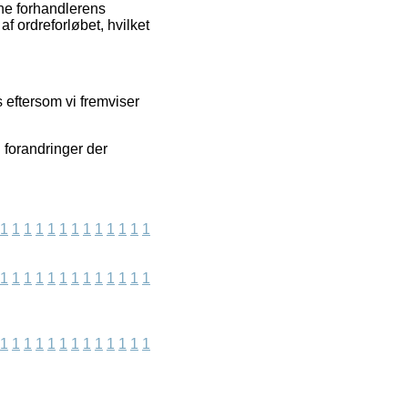
ne forhandlerens
f ordreforløbet, hvilket
 eftersom vi fremviser
 forandringer der
1
1
1
1
1
1
1
1
1
1
1
1
1
1
1
1
1
1
1
1
1
1
1
1
1
1
1
1
1
1
1
1
1
1
1
1
1
1
1