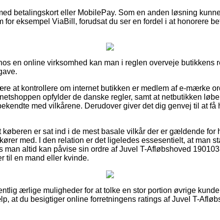
 med betalingskort eller MobilePay. Som en anden løsning kunne
 for eksempel ViaBill, forudsat du ser en fordel i at honorere bet
r hos en online virksomhed kan man i reglen overveje butikkens r
gave.
ære at kontrollere om internet butikken er medlem af e-mærke or
 netshoppen opfylder de danske regler, samt at netbutikken løb
ekendte med vilkårene. Derudover giver det dig genvej til at få 
t køberen er sat ind i de mest basale vilkår der er gældende for
kører med. I den relation er det ligeledes essesentielt, at man st
 man altid kan påvise sin ordre af Juvel T-Afløbshoved 190103
r til en mand eller kvinde.
entlig ærlige muligheder for at tolke en stor portion øvrige kunde
ælp, at du besigtiger online forretningens ratings af Juvel T-Af