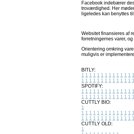
Facebook indebærer desud
troværdighed. Her møder v
ligeledes kan benyttes til
Websitet finansieres af r
forretningernes varer, og
Orientering omkring vare
muligvis er implementeret
BITLY:
1
1
1
1
1
1
1
1
1
1
1
1
1
1
1
1
1
1
1
1
1
1
1
1
1
1
SPOTIFY:
1
1
1
1
1
1
1
1
1
1
1
1
1
1
1
1
1
1
1
1
1
1
1
1
1
1
CUTTLY BIO:
1
1
1
1
1
1
1
1
1
1
1
1
1
1
1
1
1
1
1
1
1
1
1
1
1
1
1
CUTTLY OLD:
1