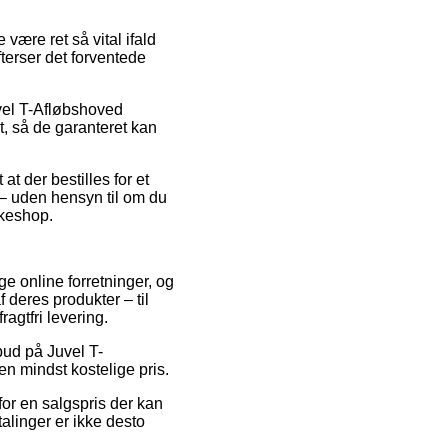
være ret så vital ifald
fterser det forventede
vel T-Afløbshoved
t, så de garanteret kan
at der bestilles for et
 – uden hensyn til om du
kkeshop.
ge online forretninger, og
 deres produkter – til
agtfri levering.
lbud på Juvel T-
n mindst kostelige pris.
for en salgspris der kan
alinger er ikke desto