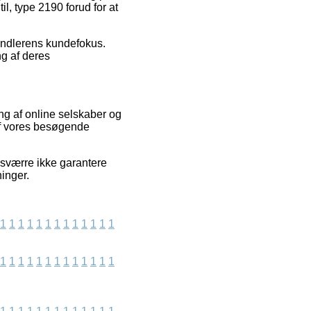
il, type 2190 forud for at
handlerens kundefokus.
ng af deres
ng af online selskaber og
af vores besøgende
esværre ikke garantere
ninger.
1
1
1
1
1
1
1
1
1
1
1
1
1
1
1
1
1
1
1
1
1
1
1
1
1
1