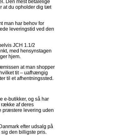
l. Den mest betalelige
r at du opholder dig tæt
t man har behov for
åede leveringstid ved den
pelvis JCH 1.1/2
dspunkt, med hensynstagen
ager hjem.
præmissen at man shopper
vilket tit – uafhængig
er til et afhentningssted.
re e-butikker, og så har
n række af deres
ge præstere levering uden
i Danmark efter udsalg på
ig den billigste pris.