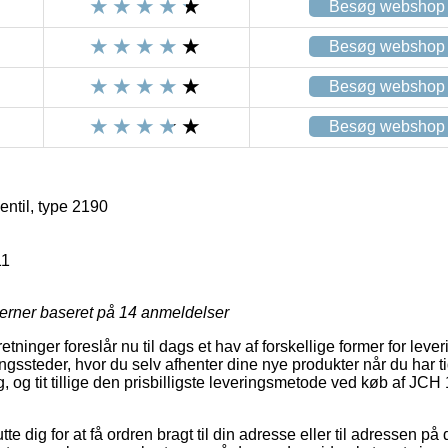
Besøg webshop
Besøg webshop
Besøg webshop
Besøg webshop
ntil, type 2190
11
jerner baseret på
14
anmeldelser
retninger foreslår nu til dags et hav af forskellige former for lever
gssteder, hvor du selv afhenter dine nye produkter når du har 
g, og tit tillige den prisbilligste leveringsmetode ved køb af JCH 
 dig for at få ordren bragt til din adresse eller til adressen på 