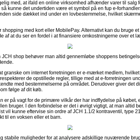
ig med, at ifald en online virksomhed afhænder varer til salg fo
, så kunne det undertiden være et symbol på en fup e-forhandler
 anden side dækket ind under en lovbestemmelse, hvilket skærm
for shopping med kort eller MobilePay. Alternativt kan du bruge et
lde af at du ser en fordel i at finansiere omkostningerne over et 
en JCH shop behøver man altid gennemløbe shoppens betingels
dende.
at granske om internet forretningen er e-mærket medlem, hvilke
espekterer de opstillede regler, tillige med at e-forretningen un
kendte med bestemmelserne på området. Derudover giver det dig 
om følge af dit køb.
n er på vagt for de primære vilkår der har indflydelse på købet,
n bruger. I den forbindelse er det i øvrigt vigtigt, at man altid b
 vil kunne eftervise sin ordre af JCH 1.1/2 kontraventil, type 
kt til en voksen eller et barn.
igtig stabile muligheder for at analysere adskillige nuværende bru