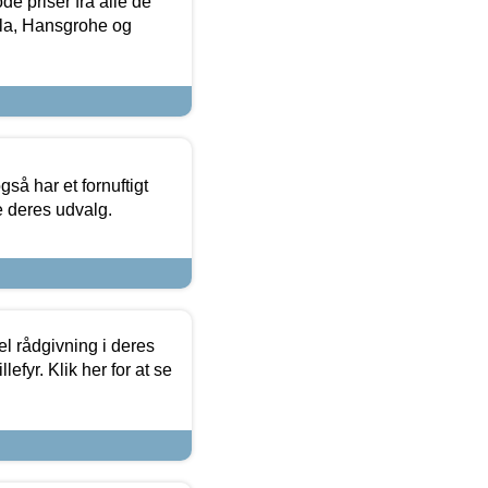
de priser fra alle de
la, Hansgrohe og
så har et fornuftigt
se deres udvalg.
el rådgivning i deres
efyr. Klik her for at se