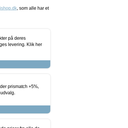
ishop.dk
, som alle har et
ter på deres
es levering. Klik her
yder prismatch +5%,
 udvalg.