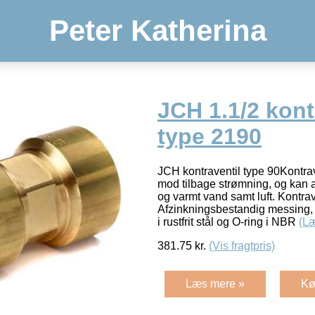
Peter Katherina
JCH 1.1/2 kont
type 2190
JCH kontraventil type 90Kontrav
mod tilbage strømning, og kan a
og varmt vand samt luft. Kontrave
Afzinkningsbestandig messing,
i rustfrit stål og O-ring i NBR
(L
381.75
kr.
(Vis fragtpris)
Læs mere »
Kø