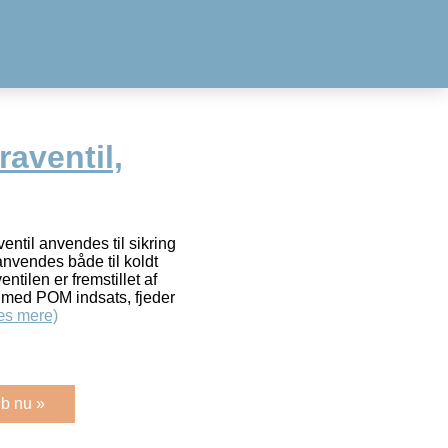
raventil,
entil anvendes til sikring
nvendes både til koldt
ntilen er fremstillet af
 med POM indsats, fjeder
æs mere)
b nu »