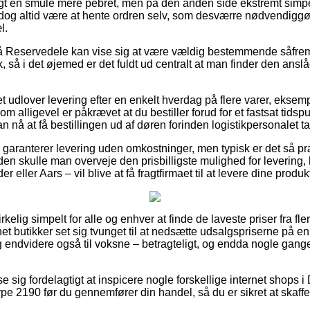
gt en smule mere pebret, men på den anden side ekstremt simpe
l dog altid være at hente ordren selv, som desværre nødvendiggø
l.
 Reservedele kan vise sig at være vældig bestemmende såfrem
, så i det øjemed er det fuldt ud centralt at man finder den ansl
t udlover levering efter en enkelt hverdag på flere varer, eksem
som alligevel er påkrævet at du bestiller forud for et fastsat ti
an nå at få bestillingen ud af døren forinden logistikpersonalet t
 garanterer levering uden omkostninger, men typisk er det så 
n skulle man overveje den prisbilligste mulighed for levering, h
eller Aars – vil blive at få fragtfirmaet til at levere dine produkt
irkelig simpelt for alle og enhver at finde de laveste priser fra fle
net butikker set sig tvunget til at nedsætte udsalgspriserne på e
 og endvidere også til voksne – betragteligt, og endda nogle gan
se sig fordelagtigt at inspicere nogle forskellige internet shops 
ype 2190 før du gennemfører din handel, så du er sikret at skaffe s