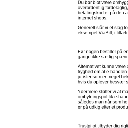
Du bør blot være omhyggel
overordentlig fordelagtig
betalingskort er på den
internet shops.
Generelt slår vi et slag 
eksempel ViaBill, i tilfæ
Før nogen bestiller på 
gange ikke særlig spæn
Alternativet kunne være 
tryghed om at e-handlen r
jurister som er meget be
hvis du oplever besvær s
Ydermere støtter vi at ma
ombytningspolitik e-handle
således man når som helst
er på udkig efter et produ
Trustpilot tilbyder dig r