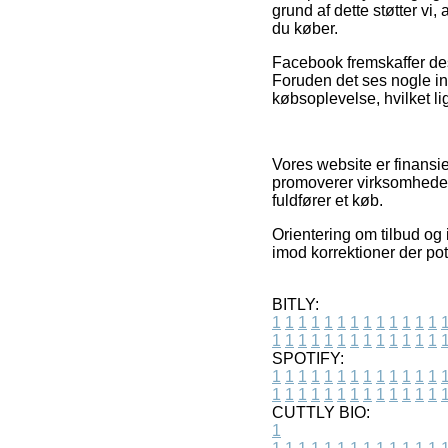
grund af dette støtter vi,
du køber.
Facebook fremskaffer des
Foruden det ses nogle int
købsoplevelse, hvilket li
Vores website er finansi
promoverer virksomheder
fuldfører et køb.
Orientering om tilbud og
imod korrektioner der pot
BITLY:
1
1
1
1
1
1
1
1
1
1
1
1
1
1
1
1
1
1
1
1
1
1
1
1
1
1
SPOTIFY:
1
1
1
1
1
1
1
1
1
1
1
1
1
1
1
1
1
1
1
1
1
1
1
1
1
1
CUTTLY BIO:
1