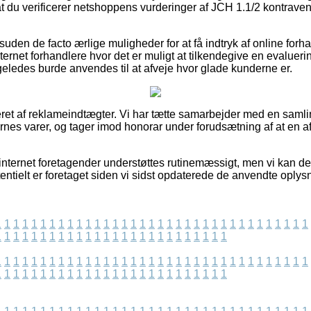
 at du verificerer netshoppens vurderinger af JCH 1.1/2 kontravent
uden de facto ærlige muligheder for at få indtryk af online for
ernet forhandlere hvor det er muligt at tilkendegive en evalueri
geledes burde anvendes til at afveje hvor glade kunderne er.
eret af reklameindtægter. Vi har tætte samarbejder med en samli
nes varer, og tager imod honorar under forudsætning af at en 
 internet foretagender understøttes rutinemæssigt, men vi kan d
entielt er foretaget siden vi sidst opdaterede de anvendte oplys
1
1
1
1
1
1
1
1
1
1
1
1
1
1
1
1
1
1
1
1
1
1
1
1
1
1
1
1
1
1
1
1
1
1
1
1
1
1
1
1
1
1
1
1
1
1
1
1
1
1
1
1
1
1
1
1
1
1
1
1
1
1
1
1
1
1
1
1
1
1
1
1
1
1
1
1
1
1
1
1
1
1
1
1
1
1
1
1
1
1
1
1
1
1
1
1
1
1
1
1
1
1
1
1
1
1
1
1
1
1
1
1
1
1
1
1
1
1
1
1
1
1