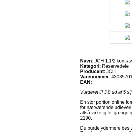
Navn:
JCH 1.1/2 kontrave
Kategori:
Reservedele
Producent:
JCH
Varenummer:
4303570
EAN:
Vurderet til
3.8
ud af 5 st
En stor portion online for
for nærværende udleverin
altså virkelig let gængeli
2190.
Du burde ydermere beslutte