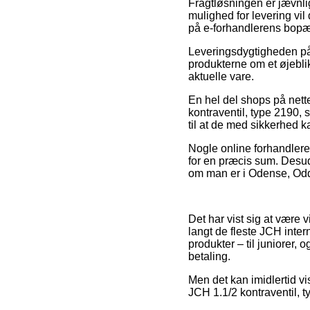
Fragtløsningen er jævnli
mulighed for levering vi
på e-forhandlerens bopæ
Leveringsdygtigheden på
produkterne om et øjeblik
aktuelle vare.
En hel del shops på nette
kontraventil, type 2190, 
til at de med sikkerhed k
Nogle online forhandlere
for en præcis sum. Desude
om man er i Odense, Odder 
Det har vist sig at være v
langt de fleste JCH inter
produkter – til juniorer,
betaling.
Men det kan imidlertid vi
JCH 1.1/2 kontraventil, t