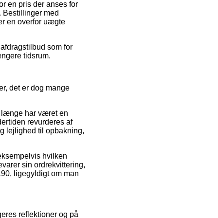
r en pris der anses for
. Bestillinger med
er en overfor uægte
 afdragstilbud som for
længere tidsrum.
er, det er dog mange
t længe har været en
dertiden revurderes af
lejlighed til opbakning,
 eksempelvis hvilken
evarer sin ordrekvittering,
2190, ligegyldigt om man
geres reflektioner og på