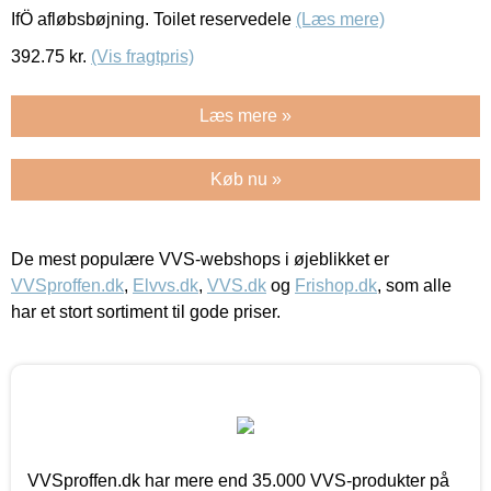
IfÖ afløbsbøjning. Toilet reservedele
(Læs mere)
392.75
kr.
(Vis fragtpris)
Læs mere »
Køb nu »
De mest populære VVS-webshops i øjeblikket er
VVSproffen.dk
,
Elvvs.dk
,
VVS.dk
og
Frishop.dk
, som alle
har et stort sortiment til gode priser.
VVSproffen.dk har mere end 35.000 VVS-produkter på