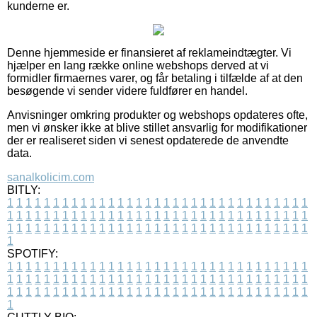
kunderne er.
Denne hjemmeside er finansieret af reklameindtægter. Vi
hjælper en lang række online webshops derved at vi
formidler firmaernes varer, og får betaling i tilfælde af at den
besøgende vi sender videre fuldfører en handel.
Anvisninger omkring produkter og webshops opdateres ofte,
men vi ønsker ikke at blive stillet ansvarlig for modifikationer
der er realiseret siden vi senest opdaterede de anvendte
data.
sanalkolicim.com
BITLY:
1
1
1
1
1
1
1
1
1
1
1
1
1
1
1
1
1
1
1
1
1
1
1
1
1
1
1
1
1
1
1
1
1
1
1
1
1
1
1
1
1
1
1
1
1
1
1
1
1
1
1
1
1
1
1
1
1
1
1
1
1
1
1
1
1
1
1
1
1
1
1
1
1
1
1
1
1
1
1
1
1
1
1
1
1
1
1
1
1
1
1
1
1
1
1
1
1
1
1
1
SPOTIFY:
1
1
1
1
1
1
1
1
1
1
1
1
1
1
1
1
1
1
1
1
1
1
1
1
1
1
1
1
1
1
1
1
1
1
1
1
1
1
1
1
1
1
1
1
1
1
1
1
1
1
1
1
1
1
1
1
1
1
1
1
1
1
1
1
1
1
1
1
1
1
1
1
1
1
1
1
1
1
1
1
1
1
1
1
1
1
1
1
1
1
1
1
1
1
1
1
1
1
1
1