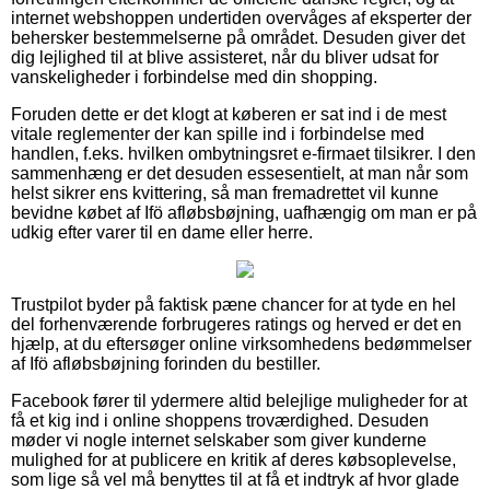
internet webshoppen undertiden overvåges af eksperter der
behersker bestemmelserne på området. Desuden giver det
dig lejlighed til at blive assisteret, når du bliver udsat for
vanskeligheder i forbindelse med din shopping.
Foruden dette er det klogt at køberen er sat ind i de mest
vitale reglementer der kan spille ind i forbindelse med
handlen, f.eks. hvilken ombytningsret e-firmaet tilsikrer. I den
sammenhæng er det desuden essesentielt, at man når som
helst sikrer ens kvittering, så man fremadrettet vil kunne
bevidne købet af Ifö afløbsbøjning, uafhængig om man er på
udkig efter varer til en dame eller herre.
Trustpilot byder på faktisk pæne chancer for at tyde en hel
del forhenværende forbrugeres ratings og herved er det en
hjælp, at du eftersøger online virksomhedens bedømmelser
af Ifö afløbsbøjning forinden du bestiller.
Facebook fører til ydermere altid belejlige muligheder for at
få et kig ind i online shoppens troværdighed. Desuden
møder vi nogle internet selskaber som giver kunderne
mulighed for at publicere en kritik af deres købsoplevelse,
som lige så vel må benyttes til at få et indtryk af hvor glade