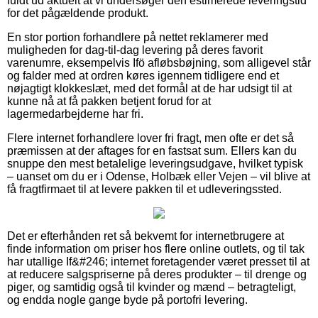
fuldt ud aktuelt at vi undersøger den estimerede leveringstid
for det pågældende produkt.
En stor portion forhandlere på nettet reklamerer med
muligheden for dag-til-dag levering på deres favorit
varenumre, eksempelvis Ifö afløbsbøjning, som alligevel står
og falder med at ordren køres igennem tidligere end et
nøjagtigt klokkeslæt, med det formål at de har udsigt til at
kunne nå at få pakken betjent forud for at
lagermedarbejderne har fri.
Flere internet forhandlere lover fri fragt, men ofte er det så
præmissen at der aftages for en fastsat sum. Ellers kan du
snuppe den mest betalelige leveringsudgave, hvilket typisk
– uanset om du er i Odense, Holbæk eller Vejen – vil blive at
få fragtfirmaet til at levere pakken til et udleveringssted.
Det er efterhånden ret så bekvemt for internetbrugere at
finde information om priser hos flere online outlets, og til tak
har utallige If&#246; internet foretagender været presset til at
at reducere salgspriserne på deres produkter – til drenge og
piger, og samtidig også til kvinder og mænd – betragteligt,
og endda nogle gange byde på portofri levering.