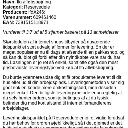
Navn:
Ifö afløbsbøjning
Kategori:
Reservedele
Producent:
If&#246;
Varenummer:
609461460
EAN:
7391515118971
Vurderet til
3.7
ud af 5 stjerner baseret på
13
anmeldelser
Størstedelen af internet shops tilbyder på nuværende
tidspunkt et stort udvalg af former for levering. En der er
meget populær er nu til dags at afsende til en pakkeshop, og
så kan du blot gå forbi efter din nyindkøbte vare når du har
tid. Løsningen er jo ret så enkel, samt ofte også den mest
prisbevidste leveringstype ved køb af Ifö afløbsbøjning.
Du burde ydermere udse dig at få produkterne leveret til dit
hus eller ud til din arbejdsplads. Leveringsmetoden viser sig
godt nok en kende mere omkostningsfuld, men desuden
meget enkel. Den billigste leveringsmetode er unægtelig at
du selv henter ordren, som jo betinges af at du fysisk
befinder dig med kort afstand til internet forhandlerens
arbejdslager.
Leveringstidspunktet på Reservedele er jo ret vigtig forudsat
du har behov for ordren øjeblikkeligt, så i det øjemed er det