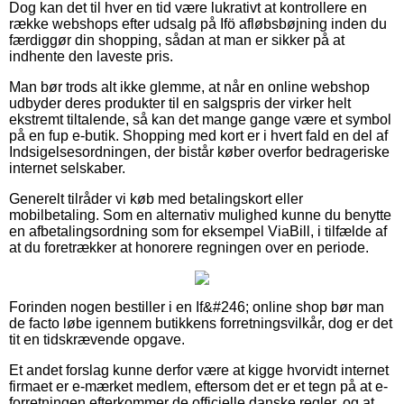
Dog kan det til hver en tid være lukrativt at kontrollere en
række webshops efter udsalg på Ifö afløbsbøjning inden du
færdiggør din shopping, sådan at man er sikker på at
indhente den laveste pris.
Man bør trods alt ikke glemme, at når en online webshop
udbyder deres produkter til en salgspris der virker helt
ekstremt tiltalende, så kan det mange gange være et symbol
på en fup e-butik. Shopping med kort er i hvert fald en del af
Indsigelsesordningen, der bistår køber overfor bedrageriske
internet selskaber.
Generelt tilråder vi køb med betalingskort eller
mobilbetaling. Som en alternativ mulighed kunne du benytte
en afbetalingsordning som for eksempel ViaBill, i tilfælde af
at du foretrækker at honorere regningen over en periode.
Forinden nogen bestiller i en If&#246; online shop bør man
de facto løbe igennem butikkens forretningsvilkår, dog er det
tit en tidskrævende opgave.
Et andet forslag kunne derfor være at kigge hvorvidt internet
firmaet er e-mærket medlem, eftersom det er et tegn på at e-
forretningen efterkommer de officielle danske regler, og at