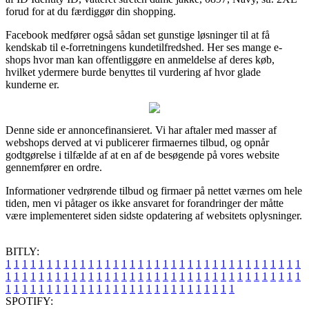
forud for at du færdiggør din shopping.
Facebook medfører også sådan set gunstige løsninger til at få
kendskab til e-forretningens kundetilfredshed. Her ses mange e-
shops hvor man kan offentliggøre en anmeldelse af deres køb,
hvilket ydermere burde benyttes til vurdering af hvor glade
kunderne er.
Denne side er annoncefinansieret. Vi har aftaler med masser af
webshops derved at vi publicerer firmaernes tilbud, og opnår
godtgørelse i tilfælde af at en af de besøgende på vores website
gennemfører en ordre.
Informationer vedrørende tilbud og firmaer på nettet værnes om hele
tiden, men vi påtager os ikke ansvaret for forandringer der måtte
være implementeret siden sidste opdatering af websitets oplysninger.
BITLY:
1
1
1
1
1
1
1
1
1
1
1
1
1
1
1
1
1
1
1
1
1
1
1
1
1
1
1
1
1
1
1
1
1
1
1
1
1
1
1
1
1
1
1
1
1
1
1
1
1
1
1
1
1
1
1
1
1
1
1
1
1
1
1
1
1
1
1
1
1
1
1
1
1
1
1
1
1
1
1
1
1
1
1
1
1
1
1
1
1
1
1
1
1
1
1
1
1
1
1
1
SPOTIFY: