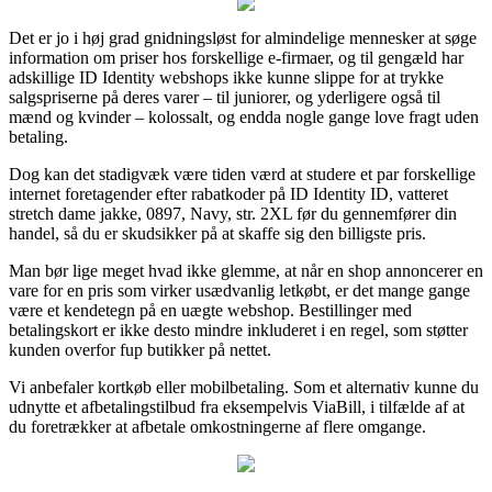
Det er jo i høj grad gnidningsløst for almindelige mennesker at søge
information om priser hos forskellige e-firmaer, og til gengæld har
adskillige ID Identity webshops ikke kunne slippe for at trykke
salgspriserne på deres varer – til juniorer, og yderligere også til
mænd og kvinder – kolossalt, og endda nogle gange love fragt uden
betaling.
Dog kan det stadigvæk være tiden værd at studere et par forskellige
internet foretagender efter rabatkoder på ID Identity ID, vatteret
stretch dame jakke, 0897, Navy, str. 2XL før du gennemfører din
handel, så du er skudsikker på at skaffe sig den billigste pris.
Man bør lige meget hvad ikke glemme, at når en shop annoncerer en
vare for en pris som virker usædvanlig letkøbt, er det mange gange
være et kendetegn på en uægte webshop. Bestillinger med
betalingskort er ikke desto mindre inkluderet i en regel, som støtter
kunden overfor fup butikker på nettet.
Vi anbefaler kortkøb eller mobilbetaling. Som et alternativ kunne du
udnytte et afbetalingstilbud fra eksempelvis ViaBill, i tilfælde af at
du foretrækker at afbetale omkostningerne af flere omgange.