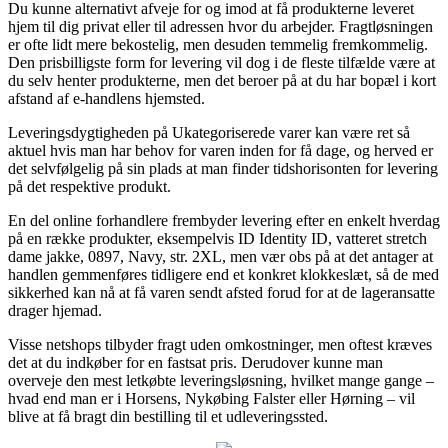
Du kunne alternativt afveje for og imod at få produkterne leveret
hjem til dig privat eller til adressen hvor du arbejder. Fragtløsningen
er ofte lidt mere bekostelig, men desuden temmelig fremkommelig.
Den prisbilligste form for levering vil dog i de fleste tilfælde være at
du selv henter produkterne, men det beroer på at du har bopæl i kort
afstand af e-handlens hjemsted.
Leveringsdygtigheden på Ukategoriserede varer kan være ret så
aktuel hvis man har behov for varen inden for få dage, og herved er
det selvfølgelig på sin plads at man finder tidshorisonten for levering
på det respektive produkt.
En del online forhandlere frembyder levering efter en enkelt hverdag
på en række produkter, eksempelvis ID Identity ID, vatteret stretch
dame jakke, 0897, Navy, str. 2XL, men vær obs på at det antager at
handlen gemmenføres tidligere end et konkret klokkeslæt, så de med
sikkerhed kan nå at få varen sendt afsted forud for at de lageransatte
drager hjemad.
Visse netshops tilbyder fragt uden omkostninger, men oftest kræves
det at du indkøber for en fastsat pris. Derudover kunne man
overveje den mest letkøbte leveringsløsning, hvilket mange gange –
hvad end man er i Horsens, Nykøbing Falster eller Hørning – vil
blive at få bragt din bestilling til et udleveringssted.