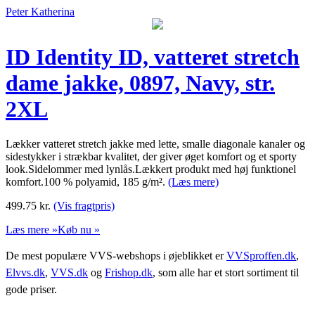
Peter Katherina
ID Identity ID, vatteret stretch
dame jakke, 0897, Navy, str.
2XL
Lækker vatteret stretch jakke med lette, smalle diagonale kanaler og
sidestykker i strækbar kvalitet, der giver øget komfort og et sporty
look.Sidelommer med lynlås.Lækkert produkt med høj funktionel
komfort.100 % polyamid, 185 g/m².
(Læs mere)
499.75
kr.
(Vis fragtpris)
Læs mere »
Køb nu »
De mest populære VVS-webshops i øjeblikket er
VVSproffen.dk
,
Elvvs.dk
,
VVS.dk
og
Frishop.dk
, som alle har et stort sortiment til
gode priser.