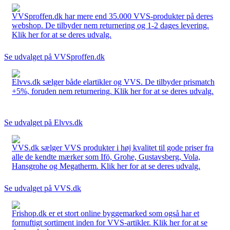
VVSproffen.dk har mere end 35.000 VVS-produkter på deres
webshop. De tilbyder nem returnering og 1-2 dages levering.
Klik her for at se deres udvalg.
Se udvalget på VVSproffen.dk
Elvvs.dk sælger både elartikler og VVS. De tilbyder prismatch
+5%, foruden nem returnering. Klik her for at se deres udvalg.
Se udvalget på Elvvs.dk
VVS.dk sælger VVS produkter i høj kvalitet til gode priser fra
alle de kendte mærker som Ifö, Grohe, Gustavsberg, Vola,
Hansgrohe og Megatherm. Klik her for at se deres udvalg.
Se udvalget på VVS.dk
Frishop.dk er et stort online byggemarked som også har et
fornuftigt sortiment inden for VVS-artikler. Klik her for at se