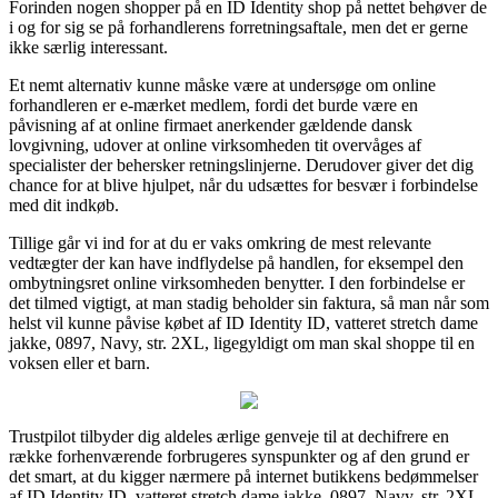
Forinden nogen shopper på en ID Identity shop på nettet behøver de
i og for sig se på forhandlerens forretningsaftale, men det er gerne
ikke særlig interessant.
Et nemt alternativ kunne måske være at undersøge om online
forhandleren er e-mærket medlem, fordi det burde være en
påvisning af at online firmaet anerkender gældende dansk
lovgivning, udover at online virksomheden tit overvåges af
specialister der behersker retningslinjerne. Derudover giver det dig
chance for at blive hjulpet, når du udsættes for besvær i forbindelse
med dit indkøb.
Tillige går vi ind for at du er vaks omkring de mest relevante
vedtægter der kan have indflydelse på handlen, for eksempel den
ombytningsret online virksomheden benytter. I den forbindelse er
det tilmed vigtigt, at man stadig beholder sin faktura, så man når som
helst vil kunne påvise købet af ID Identity ID, vatteret stretch dame
jakke, 0897, Navy, str. 2XL, ligegyldigt om man skal shoppe til en
voksen eller et barn.
Trustpilot tilbyder dig aldeles ærlige genveje til at dechifrere en
række forhenværende forbrugeres synspunkter og af den grund er
det smart, at du kigger nærmere på internet butikkens bedømmelser
af ID Identity ID, vatteret stretch dame jakke, 0897, Navy, str. 2XL