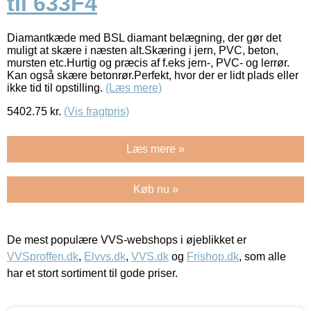
til 633F4
Diamantkæde med BSL diamant belægning, der gør det
muligt at skære i næsten alt.Skæring i jern, PVC, beton,
mursten etc.Hurtig og præcis af f.eks jern-, PVC- og lerrør.
Kan også skære betonrør.Perfekt, hvor der er lidt plads eller
ikke tid til opstilling.
(Læs mere)
5402.75
kr.
(Vis fragtpris)
Læs mere »
Køb nu »
De mest populære VVS-webshops i øjeblikket er
VVSproffen.dk
,
Elvvs.dk
,
VVS.dk
og
Frishop.dk
, som alle
har et stort sortiment til gode priser.