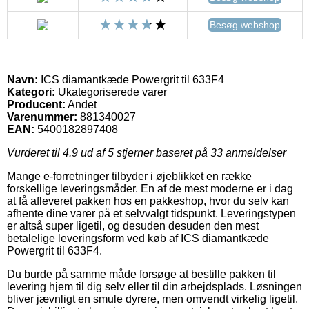
Besøg webshop
Navn:
ICS diamantkæde Powergrit til 633F4
Kategori:
Ukategoriserede varer
Producent:
Andet
Varenummer:
881340027
EAN:
5400182897408
Vurderet til
4.9
ud af 5 stjerner baseret på
33
anmeldelser
Mange e-forretninger tilbyder i øjeblikket en række
forskellige leveringsmåder. En af de mest moderne er i dag
at få afleveret pakken hos en pakkeshop, hvor du selv kan
afhente dine varer på et selvvalgt tidspunkt. Leveringstypen
er altså super ligetil, og desuden desuden den mest
betalelige leveringsform ved køb af ICS diamantkæde
Powergrit til 633F4.
Du burde på samme måde forsøge at bestille pakken til
levering hjem til dig selv eller til din arbejdsplads. Løsningen
bliver jævnligt en smule dyrere, men omvendt virkelig ligetil.