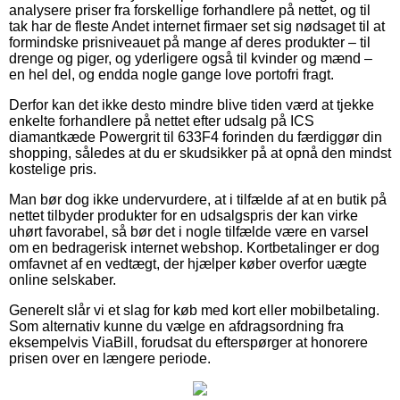
analysere priser fra forskellige forhandlere på nettet, og til
tak har de fleste Andet internet firmaer set sig nødsaget til at
formindske prisniveauet på mange af deres produkter – til
drenge og piger, og yderligere også til kvinder og mænd –
en hel del, og endda nogle gange love portofri fragt.
Derfor kan det ikke desto mindre blive tiden værd at tjekke
enkelte forhandlere på nettet efter udsalg på ICS
diamantkæde Powergrit til 633F4 forinden du færdiggør din
shopping, således at du er skudsikker på at opnå den mindst
kostelige pris.
Man bør dog ikke undervurdere, at i tilfælde af at en butik på
nettet tilbyder produkter for en udsalgspris der kan virke
uhørt favorabel, så bør det i nogle tilfælde være en varsel
om en bedragerisk internet webshop. Kortbetalinger er dog
omfavnet af en vedtægt, der hjælper køber overfor uægte
online selskaber.
Generelt slår vi et slag for køb med kort eller mobilbetaling.
Som alternativ kunne du vælge en afdragsordning fra
eksempelvis ViaBill, forudsat du efterspørger at honorere
prisen over en længere periode.