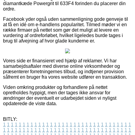
diamantkæde Powergrit til 633F4 forinden du placerer din
ordre.
Facebook yder også uden sammenligning gode genveje til
at få en idé om e-handlens popularitet. Tilmed møder vi en
række firmaer på nettet som gør det muligt at levere en
vurdering af ordreforløbet, hvilket ligeledes burde tages i
brug til afvejning af hvor glade kunderne er.
Vores side er finansieret ved hjælp af reklamer. Vi har
samarbejdsaftaler med diverse online virksomheder og
præsenterer forretningernes tilbud, og indtjener provision
såfremt en bruger fra vores website udfører en transaktion.
Viden omkring produkter og forhandlere på nettet
opretholdes hyppigt, men der tages ikke ansvar for
ændringer der eventuelt er udarbejdet siden vi nyligst
opdaterede de viste data.
BITLY:
1
1
1
1
1
1
1
1
1
1
1
1
1
1
1
1
1
1
1
1
1
1
1
1
1
1
1
1
1
1
1
1
1
1
1
1
1
1
1
1
1
1
1
1
1
1
1
1
1
1
1
1
1
1
1
1
1
1
1
1
1
1
1
1
1
1