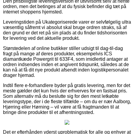
Den prisbilligste leveringsversion er utvivlsomt selv at hente
ordren, men det betinges af at du fysisk befinder dig tæt på
internet shoppens hjemsted.
Leveringstiden på Ukategoriserede varer er selvfølgelig ultra
væsentlig såfremt vi absolut skal bruge ordren straks, så af
den grund er det ret på sin plads at du finder tidshorisonten
for levering ved det aktuelle produkt.
Størstedelen af online butikker stiller udsigt til dag-til-dag
fragt på mange af deres produkter, eksempelvis ICS
diamantkæde Powergrit til 633F4, som imidlertid antager at
ordren indsendes inden et angivent tidspunkt, således at de
kan nå at få dit nye produkt afsendt inden logistikpersonalet
drager hjemad.
Indtil flere e-forhandlere byder på gratis levering, men for det
meste gælder det kun hvis der erhverves for en fastsat pris.
Som alternativ må du beslutte sig for den mest letkøbte
leveringstype, der i de fleste tilfælde – om du er nær Aalborg,
Hjørring eller Hørning – vil være at få fragtmanden til at
bringe dine produkter til et afhentningssted.
Det er efterhånden yderst uproblematisk for alle og enhver at