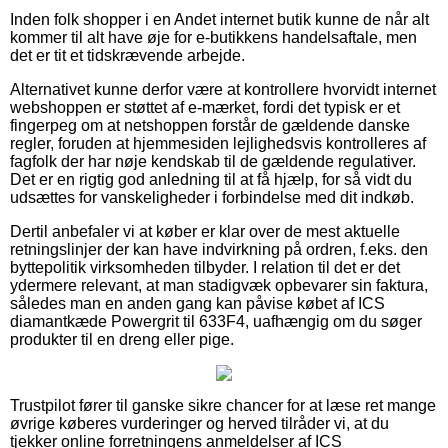
Inden folk shopper i en Andet internet butik kunne de når alt
kommer til alt have øje for e-butikkens handelsaftale, men
det er tit et tidskrævende arbejde.
Alternativet kunne derfor være at kontrollere hvorvidt internet
webshoppen er støttet af e-mærket, fordi det typisk er et
fingerpeg om at netshoppen forstår de gældende danske
regler, foruden at hjemmesiden lejlighedsvis kontrolleres af
fagfolk der har nøje kendskab til de gældende regulativer.
Det er en rigtig god anledning til at få hjælp, for så vidt du
udsættes for vanskeligheder i forbindelse med dit indkøb.
Dertil anbefaler vi at køber er klar over de mest aktuelle
retningslinjer der kan have indvirkning på ordren, f.eks. den
byttepolitik virksomheden tilbyder. I relation til det er det
ydermere relevant, at man stadigvæk opbevarer sin faktura,
således man en anden gang kan påvise købet af ICS
diamantkæde Powergrit til 633F4, uafhængig om du søger
produkter til en dreng eller pige.
Trustpilot fører til ganske sikre chancer for at læse ret mange
øvrige køberes vurderinger og herved tilråder vi, at du
tjekker online forretningens anmeldelser af ICS