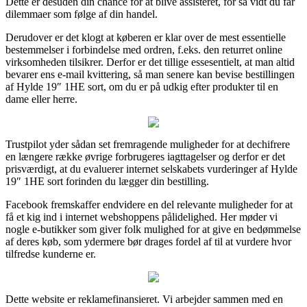
Dette er desuden din chance for at blive assisteret, for så vidt du får
dilemmaer som følge af din handel.
Derudover er det klogt at køberen er klar over de mest essentielle
bestemmelser i forbindelse med ordren, f.eks. den returret online
virksomheden tilsikrer. Derfor er det tillige essesentielt, at man altid
bevarer ens e-mail kvittering, så man senere kan bevise bestillingen
af Hylde 19″ 1HE sort, om du er på udkig efter produkter til en
dame eller herre.
Trustpilot yder sådan set fremragende muligheder for at dechifrere
en længere række øvrige forbrugeres iagttagelser og derfor er det
prisværdigt, at du evaluerer internet selskabets vurderinger af Hylde
19″ 1HE sort forinden du lægger din bestilling.
Facebook fremskaffer endvidere en del relevante muligheder for at
få et kig ind i internet webshoppens pålidelighed. Her møder vi
nogle e-butikker som giver folk mulighed for at give en bedømmelse
af deres køb, som ydermere bør drages fordel af til at vurdere hvor
tilfredse kunderne er.
Dette website er reklamefinansieret. Vi arbejder sammen med en