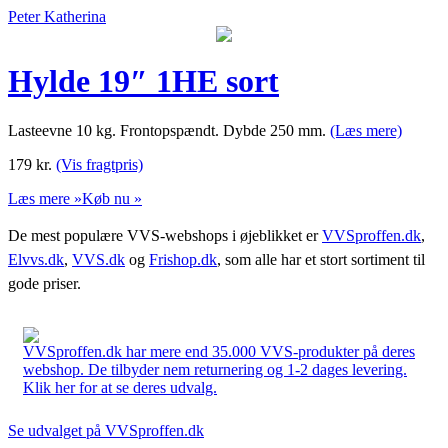
Peter Katherina
Hylde 19″ 1HE sort
Lasteevne 10 kg. Frontopspændt. Dybde 250 mm.
(Læs mere)
179
kr.
(Vis fragtpris)
Læs mere »
Køb nu »
De mest populære VVS-webshops i øjeblikket er
VVSproffen.dk
,
Elvvs.dk
,
VVS.dk
og
Frishop.dk
, som alle har et stort sortiment til
gode priser.
VVSproffen.dk har mere end 35.000 VVS-produkter på deres
webshop. De tilbyder nem returnering og 1-2 dages levering.
Klik her for at se deres udvalg.
Se udvalget på VVSproffen.dk