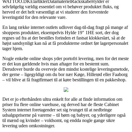
WATTOO.DKElartiklerDatamaterielRackskabeHylder er
selvfølgelig vældig essentiel om vi behøver produktet fluks, og
herved er det helt væsentligt at vi studerer den forventede
leveringstid for den relevante vare.
En lang række internet outlets udlover dag-til-dag fragt på mange af
shoppens produkter, eksempelvis Hylde 19″ 1HE sort, der dog
regnes ud fra at der bestilles forinden et fastsat klokkeslæt, så at de
højst sandsynligt kan nå at få produkterne ordnet før lagerpersonalet
tager hjem.
Nogle enkelte online shops yder portofri levering, men for det meste
er det kun gældende hvis man aftager for en bestemt sum.
Derudover burde du overveje den mindst kostelige leveringsmetode,
der gerne – ligegyldigt om du bor nær Køge, Hillerød eller Faaborg
– vil blive at få fragtfirmaet til at køre bestillingen til en pakkeshop.
Det er jo efterhånden ultra enkelt for alle at finde information om
priser fra flere online varehuse, og derved har de fleste Cabinet
System internet foretagender set sig tvunget til at nedbringe
udsalgspriserne på varerne – til børn og babyer, og yderligere også
til mænd og kvinder – voldsomt, og endda nogle gange sikre
levering uden omkostninger.