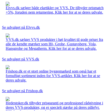
Elvvs.dk sælger både elartikler og VVS. De tilbyder prismatch
+5%, foruden nem returnering. Klik her for at se deres udvalg.
Se udvalget på Elvvs.dk
VVS.dk sælger VVS produkter i høj kvalitet til gode priser fra
alle de kendte mærker som Ifö, Grohe, Gustavsberg, Vola,
Hansgrohe og Megatherm. Klik her for at se deres udvalg.
Se udvalget på VVS.dk
Frishop.dk er et stort online byggemarked som også har et
fornuftigt sortiment inden for VVS-artikler. Klik her for at se
deres udvalg.
Se udvalget på Frishop.dk
Hedestoker.dk tilbyder prisgaranti og professionel rådgivning i
deres VVS-produkter, og er specielt stærke på deres pillefyr.