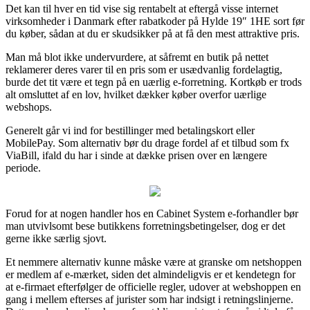
Det kan til hver en tid vise sig rentabelt at eftergå visse internet
virksomheder i Danmark efter rabatkoder på Hylde 19″ 1HE sort før
du køber, sådan at du er skudsikker på at få den mest attraktive pris.
Man må blot ikke undervurdere, at såfremt en butik på nettet
reklamerer deres varer til en pris som er usædvanlig fordelagtig,
burde det tit være et tegn på en uærlig e-forretning. Kortkøb er trods
alt omsluttet af en lov, hvilket dækker køber overfor uærlige
webshops.
Generelt går vi ind for bestillinger med betalingskort eller
MobilePay. Som alternativ bør du drage fordel af et tilbud som fx
ViaBill, ifald du har i sinde at dække prisen over en længere
periode.
Forud for at nogen handler hos en Cabinet System e-forhandler bør
man utvivlsomt bese butikkens forretningsbetingelser, dog er det
gerne ikke særlig sjovt.
Et nemmere alternativ kunne måske være at granske om netshoppen
er medlem af e-mærket, siden det almindeligvis er et kendetegn for
at e-firmaet efterfølger de officielle regler, udover at webshoppen en
gang i mellem efterses af jurister som har indsigt i retningslinjerne.