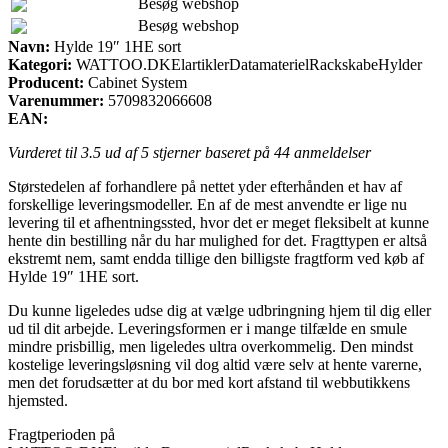
Besøg webshop
Besøg webshop
Navn:
Hylde 19″ 1HE sort
Kategori:
WATTOO.DKElartiklerDatamaterielRackskabeHylder
Producent:
Cabinet System
Varenummer:
5709832066608
EAN:
Vurderet til
3.5
ud af 5 stjerner baseret på
44
anmeldelser
Størstedelen af forhandlere på nettet yder efterhånden et hav af
forskellige leveringsmodeller. En af de mest anvendte er lige nu
levering til et afhentningssted, hvor det er meget fleksibelt at kunne
hente din bestilling når du har mulighed for det. Fragttypen er altså
ekstremt nem, samt endda tillige den billigste fragtform ved køb af
Hylde 19″ 1HE sort.
Du kunne ligeledes udse dig at vælge udbringning hjem til dig eller
ud til dit arbejde. Leveringsformen er i mange tilfælde en smule
mindre prisbillig, men ligeledes ultra overkommelig. Den mindst
kostelige leveringsløsning vil dog altid være selv at hente varerne,
men det forudsætter at du bor med kort afstand til webbutikkens
hjemsted.
Fragtperioden på