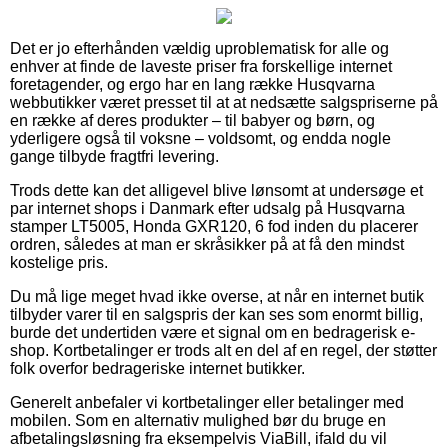
Det er jo efterhånden vældig uproblematisk for alle og
enhver at finde de laveste priser fra forskellige internet
foretagender, og ergo har en lang række Husqvarna
webbutikker været presset til at at nedsætte salgspriserne på
en række af deres produkter – til babyer og børn, og
yderligere også til voksne – voldsomt, og endda nogle
gange tilbyde fragtfri levering.
Trods dette kan det alligevel blive lønsomt at undersøge et
par internet shops i Danmark efter udsalg på Husqvarna
stamper LT5005, Honda GXR120, 6 fod inden du placerer
ordren, således at man er skråsikker på at få den mindst
kostelige pris.
Du må lige meget hvad ikke overse, at når en internet butik
tilbyder varer til en salgspris der kan ses som enormt billig,
burde det undertiden være et signal om en bedragerisk e-
shop. Kortbetalinger er trods alt en del af en regel, der støtter
folk overfor bedrageriske internet butikker.
Generelt anbefaler vi kortbetalinger eller betalinger med
mobilen. Som en alternativ mulighed bør du bruge en
afbetalingsløsning fra eksempelvis ViaBill, ifald du vil