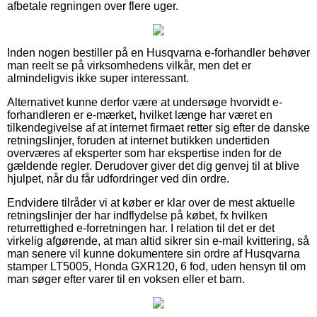
afbetale regningen over flere uger.
Inden nogen bestiller på en Husqvarna e-forhandler behøver
man reelt se på virksomhedens vilkår, men det er
almindeligvis ikke super interessant.
Alternativet kunne derfor være at undersøge hvorvidt e-
forhandleren er e-mærket, hvilket længe har været en
tilkendegivelse af at internet firmaet retter sig efter de danske
retningslinjer, foruden at internet butikken undertiden
overværes af eksperter som har ekspertise inden for de
gældende regler. Derudover giver det dig genvej til at blive
hjulpet, når du får udfordringer ved din ordre.
Endvidere tilråder vi at køber er klar over de mest aktuelle
retningslinjer der har indflydelse på købet, fx hvilken
returrettighed e-forretningen har. I relation til det er det
virkelig afgørende, at man altid sikrer sin e-mail kvittering, så
man senere vil kunne dokumentere sin ordre af Husqvarna
stamper LT5005, Honda GXR120, 6 fod, uden hensyn til om
man søger efter varer til en voksen eller et barn.