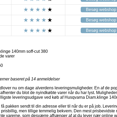
Besøg webshop
Besøg webshop
Besøg webshop
linge 140mm soff-cut 380
de varer
50
jerner baseret på
14
anmeldelser
 udlover nu om dage alverdens leveringsmuligheder. En af de po
afhenter du blot de nyindkøbte varer når du har lyst. Mulighede
sbilligste leveringsudgave ved køb af Husqvarna Diam.klinge 140
å pakken sendt til din adresse eller til når du er på job. Leveri
prisbillig, men tillige temmelig bekvem. Den mest prisbevidste m
hente varerne, som desværre afhænger af at du lever nær online