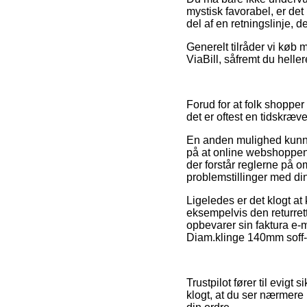
mystisk favorabel, er det
del af en retningslinje, d
Generelt tilråder vi køb 
ViaBill, såfremt du helle
Forud for at folk shoppe
det er oftest en tidskræ
En anden mulighed kunne 
på at online webshoppen 
der forstår reglerne på 
problemstillinger med di
Ligeledes er det klogt a
eksempelvis den returrett
opbevarer sin faktura e-
Diam.klinge 140mm soff-cu
Trustpilot fører til evig
klogt, at du ser nærmere