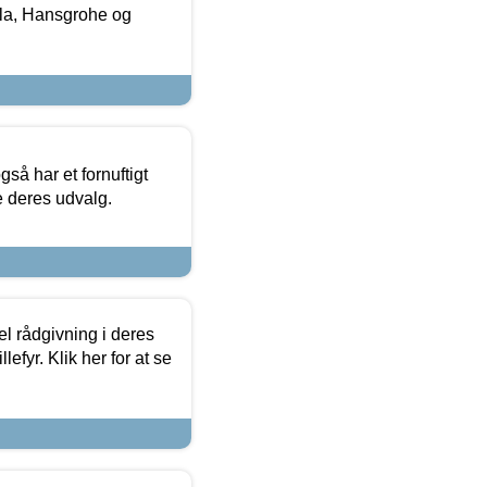
la, Hansgrohe og
så har et fornuftigt
se deres udvalg.
el rådgivning i deres
efyr. Klik her for at se