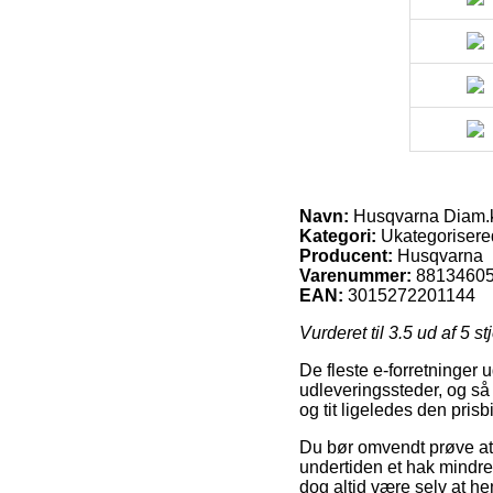
Navn:
Husqvarna Diam.k
Kategori:
Ukategorisere
Producent:
Husqvarna
Varenummer:
8813460
EAN:
3015272201144
Vurderet til
3.5
ud af 5 st
De fleste e-forretninger
udleveringssteder, og så 
og tit ligeledes den pri
Du bør omvendt prøve at f
undertiden et hak mindre 
dog altid være selv at 