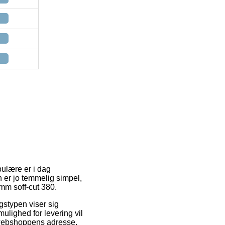
pulære er i dag
n er jo temmelig simpel,
mm soff-cut 380.
ngstypen viser sig
ulighed for levering vil
 webshoppens adresse.