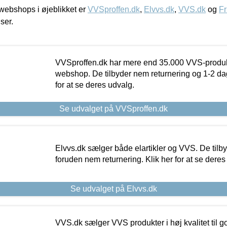
ebshops i øjeblikket er
VVSproffen.dk
,
Elvvs.dk
,
VVS.dk
og
Fr
iser.
VVSproffen.dk har mere end 35.000 VVS-produk
webshop. De tilbyder nem returnering og 1-2 dag
for at se deres udvalg.
Se udvalget på VVSproffen.dk
Elvvs.dk sælger både elartikler og VVS. De tilb
foruden nem returnering. Klik her for at se deres
Se udvalget på Elvvs.dk
VVS.dk sælger VVS produkter i høj kvalitet til go