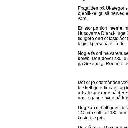
Fragttiden på Ukategoris
øjeblikkeligt, så herved 
vare.
En stor portion internet 
Husqvarna Diam.klinge 1
tidligere end et fastslået
logistikpersonalet får fri.
Nogle få online varehuse 
beløb. Derudover skulle 
på Silkeborg, Rønne eller
Det er jo efterhånden væ
forskellige e-firmaer, o
udsalgspriserne på deres 
nogle gange byde på fra
Dog kan det alligevel bli
140mm soff-cut 380 forin
kostelige pris.
Du må bare ikke undervur