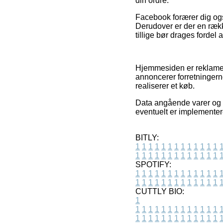
din ordre.
Facebook forærer dig ogs
Derudover er der en rækk
tillige bør drages fordel 
Hjemmesiden er reklamefi
annoncerer forretningern
realiserer et køb.
Data angående varer og e
eventuelt er implementer
BITLY:
1
1
1
1
1
1
1
1
1
1
1
1
1
1
1
1
1
1
1
1
1
1
1
1
1
1
SPOTIFY:
1
1
1
1
1
1
1
1
1
1
1
1
1
1
1
1
1
1
1
1
1
1
1
1
1
1
CUTTLY BIO:
1
1
1
1
1
1
1
1
1
1
1
1
1
1
1
1
1
1
1
1
1
1
1
1
1
1
1