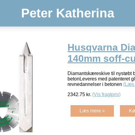
Peter Katherina
Husqvarna Dia
140mm soff-cu
Diamantskæreskive til nystøbt 
betonLeveres med patenteret 
revnedannelser i betonen
(Læs
2342.75
kr.
(Vis fragtpris)
Læs mere »
Kø