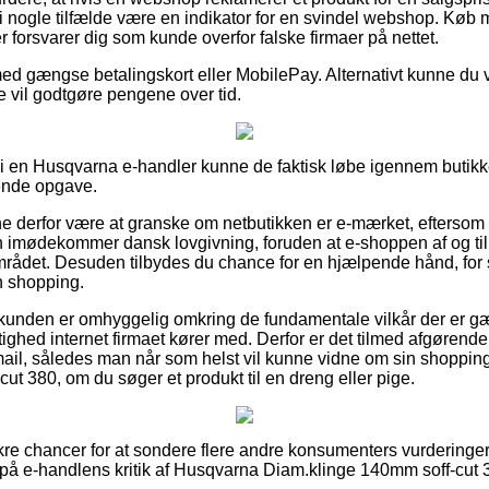
 i nogle tilfælde være en indikator for en svindel webshop. Køb m
er forsvarer dig som kunde overfor falske firmaer på nettet.
med gængse betalingskort eller MobilePay. Alternativt kunne du væ
re vil godtgøre pengene over tid.
r i en Husqvarna e-handler kunne de faktisk løbe igennem butik
vende opgave.
derfor være at granske om netbutikken er e-mærket, eftersom d
imødekommer dansk lovgivning, foruden at e-shoppen af og til e
området. Desuden tilbydes du chance for en hjælpende hånd, for s
n shopping.
t kunden er omhyggelig omkring de fundamentale vilkår der er gæ
ighed internet firmaet kører med. Derfor er det tilmed afgørende
mail, således man når som helst vil kunne vidne om sin shoppi
t 380, om du søger et produkt til en dreng eller pige.
t sikre chancer for at sondere flere andre konsumenters vurderinge
 på e-handlens kritik af Husqvarna Diam.klinge 140mm soff-cut 