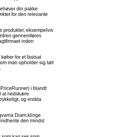
behøver din pakke
nktet for den relevante
ens produkter, eksempelvis
ordren gennemføres
ragtfirmaet inden
køber for et fastsat
 om man opholder sig tæt
.
 PriceRunner) i blandt
il at nedskære
trykkeligt, og endda
sqvarna Diam.klinge
 indhente den mindst
is som kan ses som