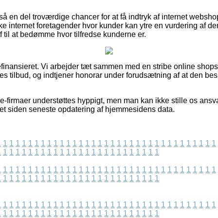
å en del troværdige chancer for at få indtryk af internet websh
e internet foretagender hvor kunder kan ytre en vurdering af d
af til at bedømme hvor tilfredse kunderne er.
nansieret. Vi arbejder tæt sammen med en stribe online shops i
es tilbud, og indtjener honorar under forudsætning af at den be
-firmaer understøttes hyppigt, men man kan ikke stille os ansvar
et siden seneste opdatering af hjemmesidens data.
1
1
1
1
1
1
1
1
1
1
1
1
1
1
1
1
1
1
1
1
1
1
1
1
1
1
1
1
1
1
1
1
1
1
1
1
1
1
1
1
1
1
1
1
1
1
1
1
1
1
1
1
1
1
1
1
1
1
1
1
1
1
1
1
1
1
1
1
1
1
1
1
1
1
1
1
1
1
1
1
1
1
1
1
1
1
1
1
1
1
1
1
1
1
1
1
1
1
1
1
1
1
1
1
1
1
1
1
1
1
1
1
1
1
1
1
1
1
1
1
1
1
1
1
1
1
1
1
1
1
1
1
1
1
1
1
1
1
1
1
1
1
1
1
1
1
1
1
1
1
1
1
1
1
1
1
1
1
1
1
1
1
1
1
1
1
1
1
1
1
1
1
1
1
1
1
1
1
1
1
1
1
1