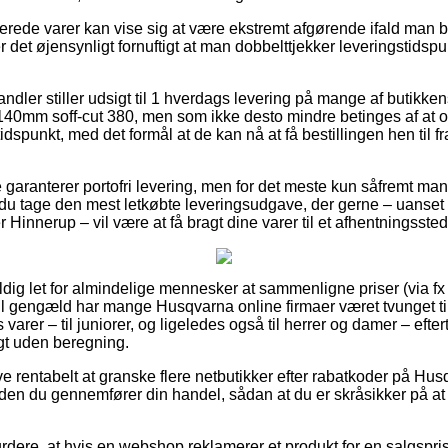
erede varer kan vise sig at være ekstremt afgørende ifald man 
er det øjensynligt fornuftigt at man dobbelttjekker leveringstidspu
handler stiller udsigt til 1 hverdags levering på mange af butikk
40mm soff-cut 380, men som ikke desto mindre betinges af at 
 tidspunkt, med det formål at de kan nå at få bestillingen hen til f
garanterer portofri levering, men for det meste kun såfremt man 
du tage den mest letkøbte leveringsudgave, der gerne – uanset
 Hinnerup – vil være at få bragt dine varer til et afhentningssted
ldig let for almindelige mennesker at sammenligne priser (via fx
g til gengæld har mange Husqvarna online firmaer været tvunget t
varer – til juniorer, og ligeledes også til herrer og damer – efter
gt uden beregning.
ve rentabelt at granske flere netbutikker efter rabatkoder på Hu
den du gennemfører din handel, sådan at du er skråsikker på at
dere, at hvis en webshop reklamerer et produkt for en salgspr