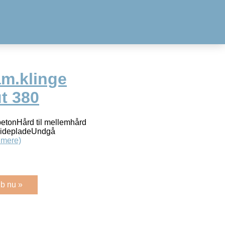
m.klinge
t 380
betonHård til mellemhård
glidepladeUndgå
 mere)
b nu »