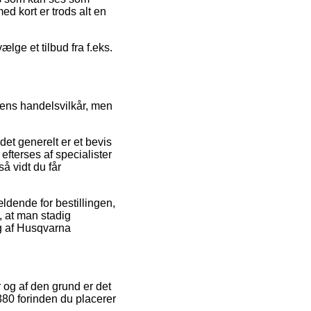
ed kort er trods alt en
lge et tilbud fra f.eks.
kens handelsvilkår, men
et generelt er et bevis
fterses af specialister
å vidt du får
ldende for bestillingen,
, at man stadig
ng af Husqvarna
r og af den grund er det
380 forinden du placerer