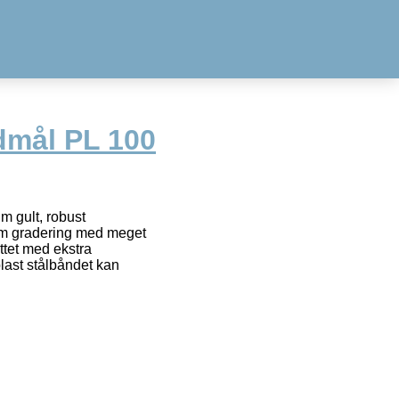
dmål PL 100
 gult, robust
m gradering med meget
ttet med ekstra
ast stålbåndet kan