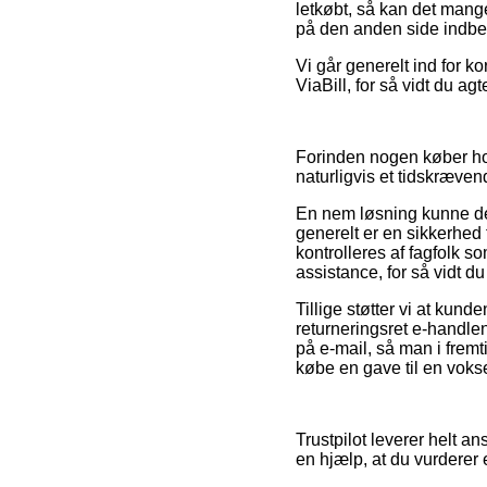
letkøbt, så kan det mang
på den anden side indbefa
Vi går generelt ind for k
ViaBill, for så vidt du agt
Forinden nogen køber hos
naturligvis et tidskræven
En nem løsning kunne de
generelt er en sikkerhed 
kontrolleres af fagfolk 
assistance, for så vidt d
Tillige støtter vi at kund
returneringsret e-handlen
på e-mail, så man i fre
købe en gave til en vokse
Trustpilot leverer helt a
en hjælp, at du vurderer