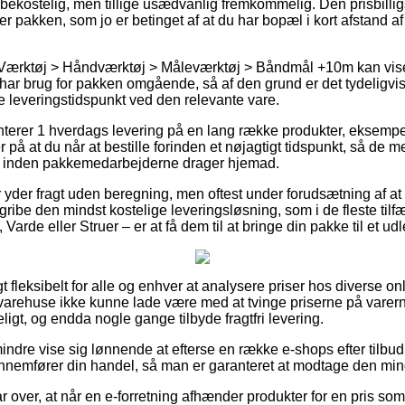
 bekostelig, men tillige usædvanlig fremkommelig. Den prisbillig
ter pakken, som jo er betinget af at du har bopæl i kort afstand a
 Værktøj > Håndværktøj > Måleværktøj > Båndmål +10m kan vise 
 vi har brug for pakken omgående, så af den grund er det tydeligv
 leveringstidspunkt ved den relevante vare.
anterer 1 hverdags levering på en lang række produkter, eksemp
på at du når at bestille forinden et nøjagtigt tidspunkt, så de m
d inden pakkemedarbejderne drager hjemad.
ker yder fragt uden beregning, men oftest under forudsætning af at
 gribe den mindst kostelige leveringsløsning, som i de fleste til
arde eller Struer – er at få dem til at bringe din pakke til et ud
 fleksibelt for alle og enhver at analysere priser hos diverse onl
varehuse ikke kunne lade være med at tvinge priserne på varerne 
ligt, og endda nogle gange tilbyde fragtfri levering.
indre vise sig lønnende at efterse en række e-shops efter tilbu
nemfører din handel, så man er garanteret at modtage den minds
r over, at når en e-forretning afhænder produkter for en pris som 