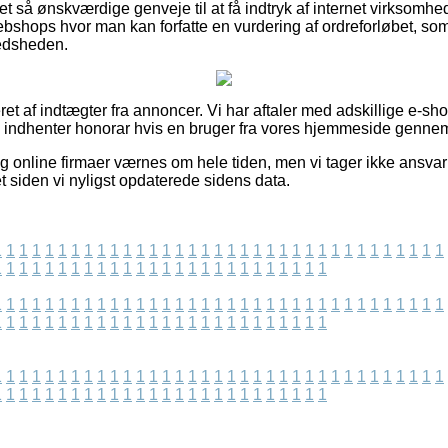
 ret så ønskværdige genveje til at få indtryk af internet virksomh
bshops hvor man kan forfatte en vurdering af ordreforløbet, s
fredsheden.
t af indtægter fra annoncer. Vi har aftaler med adskillige e-sh
og indhenter honorar hvis en bruger fra vores hjemmeside genne
g online firmaer værnes om hele tiden, men vi tager ikke ansvar 
t siden vi nyligst opdaterede sidens data.
1
1
1
1
1
1
1
1
1
1
1
1
1
1
1
1
1
1
1
1
1
1
1
1
1
1
1
1
1
1
1
1
1
1
1
1
1
1
1
1
1
1
1
1
1
1
1
1
1
1
1
1
1
1
1
1
1
1
1
1
1
1
1
1
1
1
1
1
1
1
1
1
1
1
1
1
1
1
1
1
1
1
1
1
1
1
1
1
1
1
1
1
1
1
1
1
1
1
1
1
1
1
1
1
1
1
1
1
1
1
1
1
1
1
1
1
1
1
1
1
1
1
1
1
1
1
1
1
1
1
1
1
1
1
1
1
1
1
1
1
1
1
1
1
1
1
1
1
1
1
1
1
1
1
1
1
1
1
1
1
1
1
1
1
1
1
1
1
1
1
1
1
1
1
1
1
1
1
1
1
1
1
1