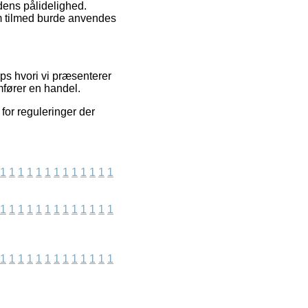
edens pålidelighed.
om tilmed burde anvendes
ops hvori vi præsenterer
mfører en handel.
for reguleringer der
1
1
1
1
1
1
1
1
1
1
1
1
1
1
1
1
1
1
1
1
1
1
1
1
1
1
1
1
1
1
1
1
1
1
1
1
1
1
1