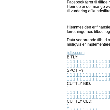
Facebook fører til tillige
Herinde er der mange we
til vurdering af kundetil
Hjemmesiden er finansiere
forretningernes tilbud, 
Data vedrørende tilbud o
muligvis er implementere
jxflea.com
BITLY:
1
1
1
1
1
1
1
1
1
1
1
1
1
1
1
1
1
1
1
1
1
1
1
1
1
1
SPOTIFY:
1
1
1
1
1
1
1
1
1
1
1
1
1
1
1
1
1
1
1
1
1
1
1
1
1
1
CUTTLY BIO:
1
1
1
1
1
1
1
1
1
1
1
1
1
1
1
1
1
1
1
1
1
1
1
1
1
1
1
CUTTLY OLD:
1