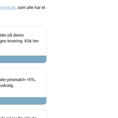
ishop.dk
, som alle har et
ter på deres
es levering. Klik her
yder prismatch +5%,
 udvalg.