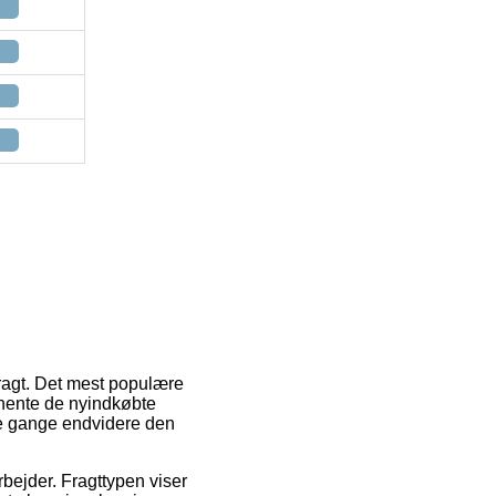
ragt. Det mest populære
afhente de nyindkøbte
ge gange endvidere den
rbejder. Fragttypen viser