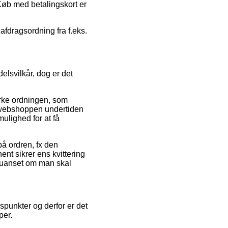
Køb med betalingskort er
 afdragsordning fra f.eks.
lsvilkår, dog er det
rke ordningen, som
at webshoppen undertiden
ulighed for at få
 på ordren, fx den
nt sikrer ens kvittering
, uanset om man skal
spunkter og derfor er det
per.