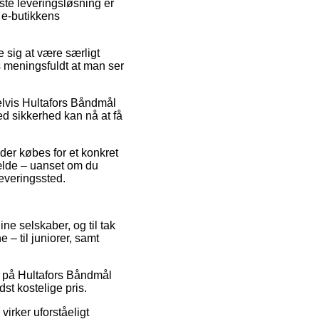
ste leveringsløsning er
f e-butikkens
sig at være særligt
is meningsfuldt at man ser
elvis Hultafors Båndmål
ed sikkerhed kan nå at få
 der købes for et konkret
fælde – uanset om du
leveringssted.
ine selskaber, og til tak
– til juniorer, samt
d på Hultafors Båndmål
t kostelige pris.
virker uforståeligt