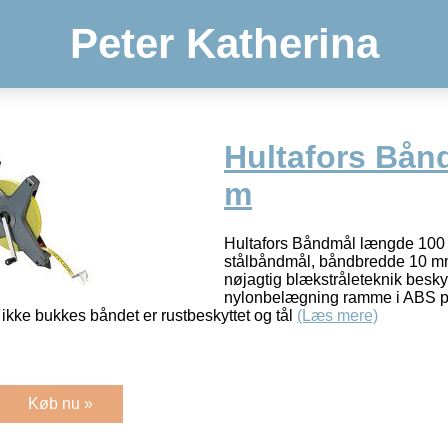
Peter Katherina
Hultafors Bån
m
Hultafors Båndmål længde 100 m
stålbåndmål, båndbredde 10 m
nøjagtig blækstråleteknik besky
nylonbelægning ramme i ABS pl
ikke bukkes båndet er rustbeskyttet og tål
(Læs mere)
Køb nu »