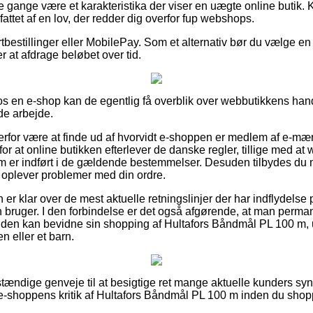
e gange være et karakteristika der viser en uægte online butik. 
ttet af en lov, der redder dig overfor fup webshops.
ortbestillinger eller MobilePay. Som et alternativ bør du vælge en
er at afdrage beløbet over tid.
 en e-shop kan de egentlig få overblik over webbutikkens hande
de arbejde.
rfor være at finde ud af hvorvidt e-shoppen er medlem af e-mæ
for at online butikken efterlever de danske regler, tillige med 
som er indført i de gældende bestemmelser. Desuden tilbydes du m
u oplever problemer med din ordre.
en er klar over de mest aktuelle retningslinjer der har indflydelse
 bruger. I den forbindelse er det også afgørende, at man permane
mtiden kan bevidne sin shopping af Hultafors Båndmål PL 100 m
n eller et barn.
nstændige genveje til at besigtige ret mange aktuelle kunders syn
 e-shoppens kritik af Hultafors Båndmål PL 100 m inden du shop