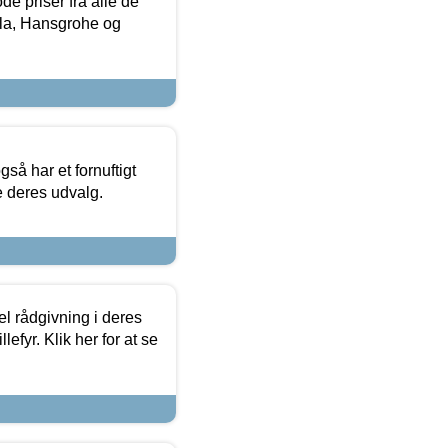
de priser fra alle de
la, Hansgrohe og
så har et fornuftigt
se deres udvalg.
el rådgivning i deres
efyr. Klik her for at se