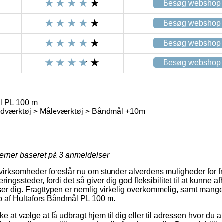
Besøg webshop
Besøg webshop
Besøg webshop
Besøg webshop
l PL 100 m
dværktøj > Måleværktøj > Båndmål +10m
jerner baseret på
3
anmeldelser
irksomheder foreslår nu om stunder alverdens muligheder for f
ingssteder, fordi det så giver dig god fleksibilitet til at kunne 
ser dig. Fragttypen er nemlig virkelig overkommelig, samt man
køb af Hultafors Båndmål PL 100 m.
 at vælge at få udbragt hjem til dig eller til adressen hvor du a