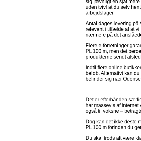
sig jævnligt en sjat mere
uden tvivl at du selv hen
arbejdslager.
Antal dages levering på
relevant i tilfælde af at
nærmere på det anslåede
Flere e-forretninger gar
PL 100 m, men det beroer 
produkterne sendt afste
Indtil flere online butik
beløb. Alternativt kan du
befinder sig nær Odense, V
Det er efterhånden særligt
har massevis af internet 
også til voksne – betragte
Dog kan det ikke desto m
PL 100 m forinden du gen
Du skal trods alt være kla