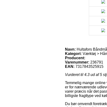
Navn:
Hultafors Båndmå
Kategori:
Værktøj > Hån
Producent:
Varenummer:
236791
EAN:
7317843525915
Vurderet til
4.3
ud af 5 st
Temmelig mange online v
er for nærværende udlever
varer præcis når det pas
billigste fragttype ved 
Du bør omvendt foretrække