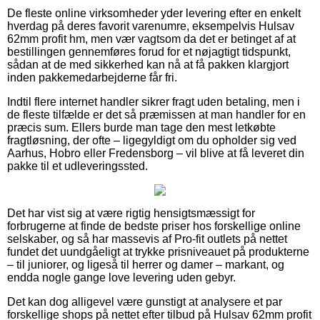
De fleste online virksomheder yder levering efter en enkelt
hverdag på deres favorit varenumre, eksempelvis Hulsav
62mm profit hm, men vær vagtsom da det er betinget af at
bestillingen gennemføres forud for et nøjagtigt tidspunkt,
sådan at de med sikkerhed kan nå at få pakken klargjort
inden pakkemedarbejderne får fri.
Indtil flere internet handler sikrer fragt uden betaling, men i
de fleste tilfælde er det så præmissen at man handler for en
præcis sum. Ellers burde man tage den mest letkøbte
fragtløsning, der ofte – ligegyldigt om du opholder sig ved
Aarhus, Hobro eller Fredensborg – vil blive at få leveret din
pakke til et udleveringssted.
Det har vist sig at være rigtig hensigtsmæssigt for
forbrugerne at finde de bedste priser hos forskellige online
selskaber, og så har massevis af Pro-fit outlets på nettet
fundet det uundgåeligt at trykke prisniveauet på produkterne
– til juniorer, og ligeså til herrer og damer – markant, og
endda nogle gange love levering uden gebyr.
Det kan dog alligevel være gunstigt at analysere et par
forskellige shops på nettet efter tilbud på Hulsav 62mm profit