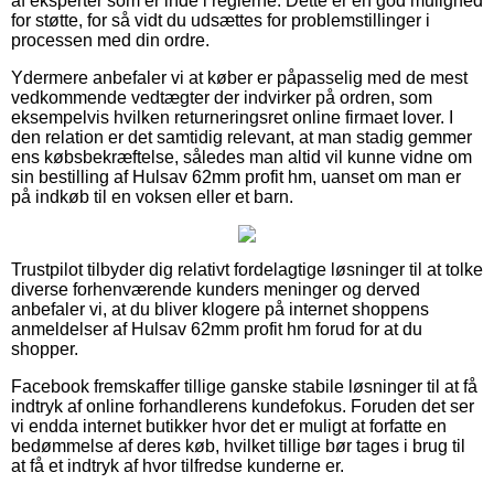
af eksperter som er inde i reglerne. Dette er en god mulighed
for støtte, for så vidt du udsættes for problemstillinger i
processen med din ordre.
Ydermere anbefaler vi at køber er påpasselig med de mest
vedkommende vedtægter der indvirker på ordren, som
eksempelvis hvilken returneringsret online firmaet lover. I
den relation er det samtidig relevant, at man stadig gemmer
ens købsbekræftelse, således man altid vil kunne vidne om
sin bestilling af Hulsav 62mm profit hm, uanset om man er
på indkøb til en voksen eller et barn.
Trustpilot tilbyder dig relativt fordelagtige løsninger til at tolke
diverse forhenværende kunders meninger og derved
anbefaler vi, at du bliver klogere på internet shoppens
anmeldelser af Hulsav 62mm profit hm forud for at du
shopper.
Facebook fremskaffer tillige ganske stabile løsninger til at få
indtryk af online forhandlerens kundefokus. Foruden det ser
vi endda internet butikker hvor det er muligt at forfatte en
bedømmelse af deres køb, hvilket tillige bør tages i brug til
at få et indtryk af hvor tilfredse kunderne er.