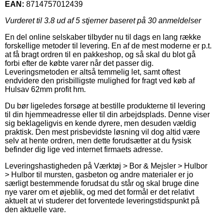
EAN:
8714757012439
Vurderet til
3.8
ud af 5 stjerner baseret på
30
anmeldelser
En del online selskaber tilbyder nu til dags en lang række
forskellige metoder til levering. En af de mest moderne er p.t.
at få bragt ordren til en pakkeshop, og så skal du blot gå
forbi efter de købte varer når det passer dig.
Leveringsmetoden er altså temmelig let, samt oftest
endvidere den prisbilligste mulighed for fragt ved køb af
Hulsav 62mm profit hm.
Du bør ligeledes forsøge at bestille produkterne til levering
til din hjemmeadresse eller til din arbejdsplads. Denne viser
sig beklageligvis en kende dyrere, men desuden vældig
praktisk. Den mest prisbevidste løsning vil dog altid være
selv at hente ordren, men dette forudsætter at du fysisk
befinder dig lige ved internet firmaets adresse.
Leveringshastigheden på Værktøj > Bor & Mejsler > Hulbor
> Hulbor til mursten, gasbeton og andre materialer er jo
særligt bestemmende forudsat du står og skal bruge dine
nye varer om et øjeblik, og med det formål er det relativt
aktuelt at vi studerer det forventede leveringstidspunkt på
den aktuelle vare.