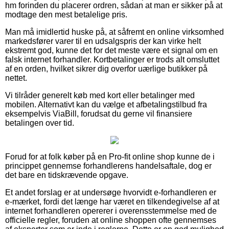
hm forinden du placerer ordren, sådan at man er sikker på at
modtage den mest betalelige pris.
Man må imidlertid huske på, at såfremt en online virksomhed
markedsfører varer til en udsalgspris der kan virke helt
ekstremt god, kunne det for det meste være et signal om en
falsk internet forhandler. Kortbetalinger er trods alt omsluttet
af en orden, hvilket sikrer dig overfor uærlige butikker på
nettet.
Vi tilråder generelt køb med kort eller betalinger med
mobilen. Alternativt kan du vælge et afbetalingstilbud fra
eksempelvis ViaBill, forudsat du gerne vil finansiere
betalingen over tid.
Forud for at folk køber på en Pro-fit online shop kunne de i
princippet gennemse forhandlerens handelsaftale, dog er
det bare en tidskrævende opgave.
Et andet forslag er at undersøge hvorvidt e-forhandleren er
e-mærket, fordi det længe har været en tilkendegivelse af at
internet forhandleren opererer i overensstemmelse med de
officielle regler, foruden at online shoppen ofte gennemses