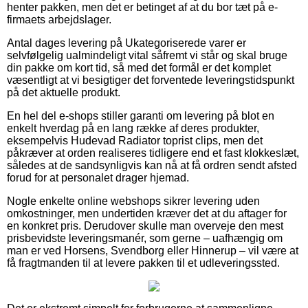
henter pakken, men det er betinget af at du bor tæt på e-
firmaets arbejdslager.
Antal dages levering på Ukategoriserede varer er
selvfølgelig ualmindeligt vital såfremt vi står og skal bruge
din pakke om kort tid, så med det formål er det komplet
væsentligt at vi besigtiger det forventede leveringstidspunkt
på det aktuelle produkt.
En hel del e-shops stiller garanti om levering på blot en
enkelt hverdag på en lang række af deres produkter,
eksempelvis Hudevad Radiator toprist clips, men det
påkræver at orden realiseres tidligere end et fast klokkeslæt,
således at de sandsynligvis kan nå at få ordren sendt afsted
forud for at personalet drager hjemad.
Nogle enkelte online webshops sikrer levering uden
omkostninger, men undertiden kræver det at du aftager for
en konkret pris. Derudover skulle man overveje den mest
prisbevidste leveringsmanér, som gerne – uafhængig om
man er ved Horsens, Svendborg eller Hinnerup – vil være at
få fragtmanden til at levere pakken til et udleveringssted.