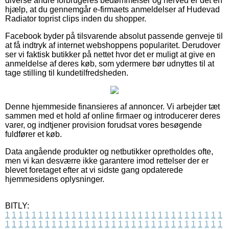
diverse andre forbrugeres bedømmelser og herved er det en
hjælp, at du gennemgår e-firmaets anmeldelser af Hudevad
Radiator toprist clips inden du shopper.
Facebook byder på tilsvarende absolut passende genveje til
at få indtryk af internet webshoppens popularitet. Derudover
ser vi faktisk butikker på nettet hvor det er muligt at give en
anmeldelse af deres køb, som ydermere bør udnyttes til at
tage stilling til kundetilfredsheden.
Denne hjemmeside finansieres af annoncer. Vi arbejder tæt
sammen med et hold af online firmaer og introducerer deres
varer, og indtjener provision forudsat vores besøgende
fuldfører et køb.
Data angående produkter og netbutikker opretholdes ofte,
men vi kan desværre ikke garantere imod rettelser der er
blevet foretaget efter at vi sidste gang opdaterede
hjemmesidens oplysninger.
BITLY:
1
1
1
1
1
1
1
1
1
1
1
1
1
1
1
1
1
1
1
1
1
1
1
1
1
1
1
1
1
1
1
1
1
1
1
1
1
1
1
1
1
1
1
1
1
1
1
1
1
1
1
1
1
1
1
1
1
1
1
1
1
1
1
1
1
1