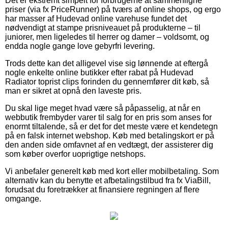
Det er ekstremt simpelt for forbrugerne at sammenligne
priser (via fx PriceRunner) på tværs af online shops, og ergo
har masser af Hudevad online varehuse fundet det
nødvendigt at stampe prisniveauet på produkterne – til
juniorer, men ligeledes til herrer og damer – voldsomt, og
endda nogle gange love gebyrfri levering.
Trods dette kan det alligevel vise sig lønnende at eftergå
nogle enkelte online butikker efter rabat på Hudevad
Radiator toprist clips forinden du gennemfører dit køb, så
man er sikret at opnå den laveste pris.
Du skal lige meget hvad være så påpasselig, at når en
webbutik frembyder varer til salg for en pris som anses for
enormt tiltalende, så er det for det meste være et kendetegn
på en falsk internet webshop. Køb med betalingskort er på
den anden side omfavnet af en vedtægt, der assisterer dig
som køber overfor uoprigtige netshops.
Vi anbefaler generelt køb med kort eller mobilbetaling. Som
alternativ kan du benytte et afbetalingstilbud fra fx ViaBill,
forudsat du foretrækker at finansiere regningen af flere
omgange.