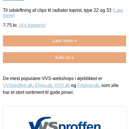
Til udskiftning af clips til radiator toprist, type 22 og 33
(Læs
mere)
7.75
kr.
(Vis fragtpris)
Læs mere »
Køb nu »
De mest populære VVS-webshops i øjeblikket er
VVSproffen.dk
,
Elvvs.dk
,
VVS.dk
og
Frishop.dk
, som alle
har et stort sortiment til gode priser.