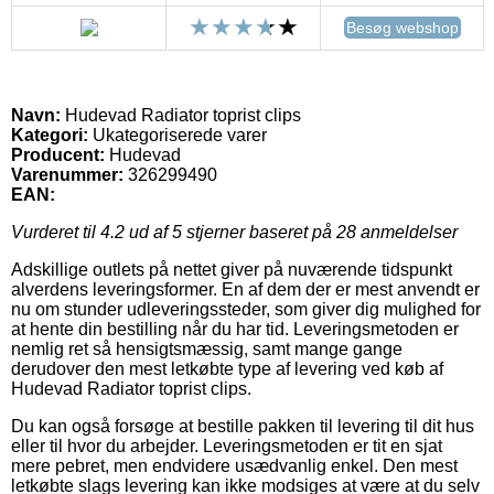
Besøg webshop
Navn:
Hudevad Radiator toprist clips
Kategori:
Ukategoriserede varer
Producent:
Hudevad
Varenummer:
326299490
EAN:
Vurderet til
4.2
ud af 5 stjerner baseret på
28
anmeldelser
Adskillige outlets på nettet giver på nuværende tidspunkt
alverdens leveringsformer. En af dem der er mest anvendt er
nu om stunder udleveringssteder, som giver dig mulighed for
at hente din bestilling når du har tid. Leveringsmetoden er
nemlig ret så hensigtsmæssig, samt mange gange
derudover den mest letkøbte type af levering ved køb af
Hudevad Radiator toprist clips.
Du kan også forsøge at bestille pakken til levering til dit hus
eller til hvor du arbejder. Leveringsmetoden er tit en sjat
mere pebret, men endvidere usædvanlig enkel. Den mest
letkøbte slags levering kan ikke modsiges at være at du selv