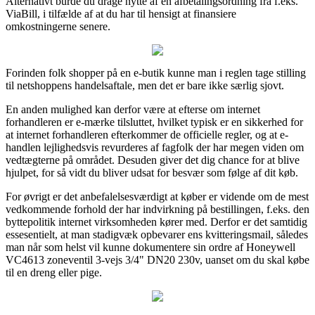
Alternativt burde du drage nytte af en afbetalingsordning fra f.eks.
ViaBill, i tilfælde af at du har til hensigt at finansiere
omkostningerne senere.
Forinden folk shopper på en e-butik kunne man i reglen tage stilling
til netshoppens handelsaftale, men det er bare ikke særlig sjovt.
En anden mulighed kan derfor være at efterse om internet
forhandleren er e-mærke tilsluttet, hvilket typisk er en sikkerhed for
at internet forhandleren efterkommer de officielle regler, og at e-
handlen lejlighedsvis revurderes af fagfolk der har megen viden om
vedtægterne på området. Desuden giver det dig chance for at blive
hjulpet, for så vidt du bliver udsat for besvær som følge af dit køb.
For øvrigt er det anbefalelsesværdigt at køber er vidende om de mest
vedkommende forhold der har indvirkning på bestillingen, f.eks. den
byttepolitik internet virksomheden kører med. Derfor er det samtidig
essesentielt, at man stadigvæk opbevarer ens kvitteringsmail, således
man når som helst vil kunne dokumentere sin ordre af Honeywell
VC4613 zoneventil 3-vejs 3/4" DN20 230v, uanset om du skal købe
til en dreng eller pige.