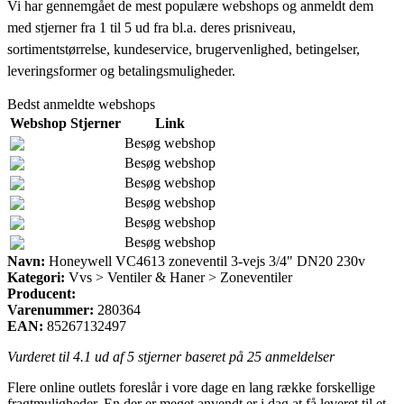
Vi har gennemgået de mest populære webshops og anmeldt dem
med stjerner fra 1 til 5 ud fra bl.a. deres prisniveau,
sortimentstørrelse, kundeservice, brugervenlighed, betingelser,
leveringsformer og betalingsmuligheder.
Bedst anmeldte webshops
Webshop
Stjerner
Link
Besøg webshop
Besøg webshop
Besøg webshop
Besøg webshop
Besøg webshop
Besøg webshop
Navn:
Honeywell VC4613 zoneventil 3-vejs 3/4" DN20 230v
Kategori:
Vvs > Ventiler & Haner > Zoneventiler
Producent:
Varenummer:
280364
EAN:
85267132497
Vurderet til
4.1
ud af 5 stjerner baseret på
25
anmeldelser
Flere online outlets foreslår i vore dage en lang række forskellige
fragtmuligheder. En der er meget anvendt er i dag at få leveret til et