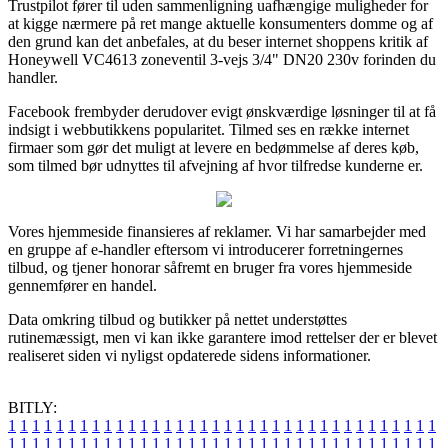
Trustpilot fører til uden sammenligning uafhængige muligheder for
at kigge nærmere på ret mange aktuelle konsumenters domme og af
den grund kan det anbefales, at du beser internet shoppens kritik af
Honeywell VC4613 zoneventil 3-vejs 3/4" DN20 230v forinden du
handler.
Facebook frembyder derudover evigt ønskværdige løsninger til at få
indsigt i webbutikkens popularitet. Tilmed ses en række internet
firmaer som gør det muligt at levere en bedømmelse af deres køb,
som tilmed bør udnyttes til afvejning af hvor tilfredse kunderne er.
Vores hjemmeside finansieres af reklamer. Vi har samarbejder med
en gruppe af e-handler eftersom vi introducerer forretningernes
tilbud, og tjener honorar såfremt en bruger fra vores hjemmeside
gennemfører en handel.
Data omkring tilbud og butikker på nettet understøttes
rutinemæssigt, men vi kan ikke garantere imod rettelser der er blevet
realiseret siden vi nyligst opdaterede sidens informationer.
BITLY:
1
1
1
1
1
1
1
1
1
1
1
1
1
1
1
1
1
1
1
1
1
1
1
1
1
1
1
1
1
1
1
1
1
1
1
1
1
1
1
1
1
1
1
1
1
1
1
1
1
1
1
1
1
1
1
1
1
1
1
1
1
1
1
1
1
1
1
1
1
1
1
1