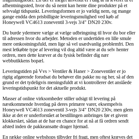
afhentningssted, hvor du så nemt kan hente dine produkter på et
selvvalgt tidspunkt. Leveringsformen er jo vældig nem, og mange
gange endda den prisbilligste leveringsmulighed ved køb af
Honeywell VC4613 zoneventil 3-vejs 3/4" DN20 230v.
Du burde ydermere vælge at vælge udbringning til hvor du bor eller
til adressen hvor du arbejder. Metoden er undertiden en lille smule
mere omkostningsfuld, men lige så vel usædvanlig problemfri. Den
mest letkøbte type af levering vil dog altid være at du selv henter
ordren, men dette kræver at du fysisk befinder dig nær
webbutikkens bopæl.
Leveringstiden på Vvs > Ventiler & Haner > Zoneventiler er jo
rigtig afgørende forudsat du behøver din pakke nu og her, så af den
grund er det tydeligvis meningsfuldt at vi kontrollerer det anslåede
leveringstidspunkt for det aktuelle produkt.
Masser af online virksomheder stiller udsigt til levering på
næstkommende hverdag på deres primære varer, eksempelvis
Honeywell VC4613 zoneventil 3-vejs 3/4" DN20 230v, men glem
ikke at det er underforstået at bestillingen anbringes før et givent
klokkeslæt, sådan at de har en chance for at nå at få ordren sendt
afsted inden de pakkeansatte drager hjemad.
En række online webshops tilbyder fri fragt, men oftest kræves det