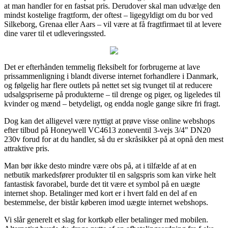
at man handler for en fastsat pris. Derudover skal man udvælge den
mindst kostelige fragtform, der oftest – ligegyldigt om du bor ved
Silkeborg, Grenaa eller Aars – vil være at få fragtfirmaet til at levere
dine varer til et udleveringssted.
Det er efterhånden temmelig fleksibelt for forbrugerne at lave
prissammenligning i blandt diverse internet forhandlere i Danmark,
og følgelig har flere outlets på nettet set sig tvunget til at reducere
udsalgspriserne på produkterne – til drenge og piger, og ligeledes til
kvinder og mænd – betydeligt, og endda nogle gange sikre fri fragt.
Dog kan det alligevel være nyttigt at prøve visse online webshops
efter tilbud på Honeywell VC4613 zoneventil 3-vejs 3/4" DN20
230v forud for at du handler, så du er skråsikker på at opnå den mest
attraktive pris.
Man bør ikke desto mindre være obs på, at i tilfælde af at en
netbutik markedsfører produkter til en salgspris som kan virke helt
fantastisk favorabel, burde det tit være et symbol på en uægte
internet shop. Betalinger med kort er i hvert fald en del af en
bestemmelse, der bistår køberen imod uægte internet webshops.
Vi slår generelt et slag for kortkøb eller betalinger med mobilen.